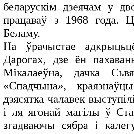
беларускім дзеячам у д
працаваў з 1968 года. Ц
Беламу.
На ўрачыстае адкрыць
Дарогах, дзе ён пахаван
Мікалаеўна, дачка Сьв
«Спадчына», краязнаўц
дзясятка чалавек выступіл
і ля ягонай магілы ў Ст
згадваючы сябра і калег