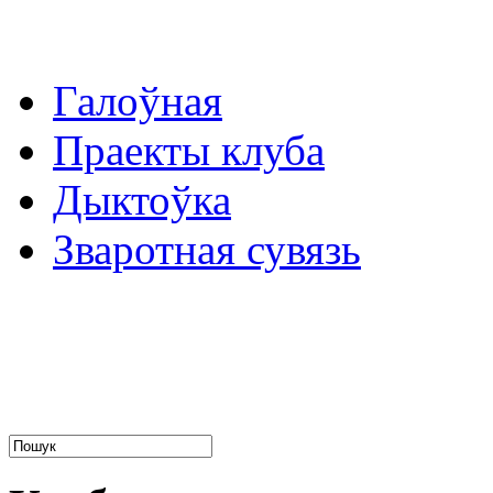
Галоўная
Праекты клуба
Дыктоўка
Зваротная сувязь
...тако ж и люди, и где зродилися
и ускормлены суть по бозе,
к тому месту великую ласку имають.
Францыск Скарына