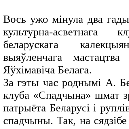
Вось ужо мінула два гады 
культурна-асветнага 
беларускага калекцыя
выяўленчага мастацтв
Яўхімавіча Белага.
За гэты час роднымі А. Бе
клуба «Спадчына» шмат з
патрыёта Беларусі і руплі
спадчыны. Так, на сядзіб