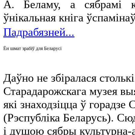
А. Беламу, а сябрамі 
ўнікальная кніга ўспамінаў
Падрабязней...
Ён шмат зрабіў для Беларусі
Даўно не збіралася стольк
Старадарожскага музея вы
які знаходзіцца ў горадзе
(Рэспубліка Беларусь). С
і душою сябры культурна-