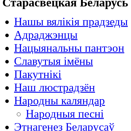
Старасвецкая Беларусь
Нашы вялікія прадзеды
Адраджэнцы
Нацыянальны пантэон
Славутыя імёны
Пакутнікі
Наш люстрадзён
Народны каляндар
Народныя песні
Этнагенез Беларусаў