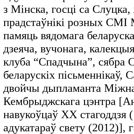
з Мінска, госці са Слуцка
прадстаўнікі розных СМІ 
памяць вядомага беларуска
дзеяча, вучонага, калекцы
клуба “Спадчына”, сябра 
беларускіх пісьменнікаў, 
двойчы дыпламанта Міжна
Кембрыджскага цэнтра [Ан
навукоўцаў ХХ стагоддзя 
адукатараў свету (2012)],