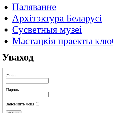
Паляванне
Архітэктура Беларусі
Сусветныя музеі
Мастацкія праекты клюб
Уваход
Лагін
Пароль
Запомнить меня