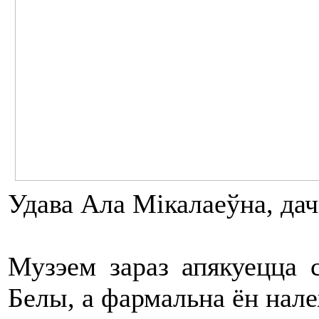
Удава Ала Мікалаеўна, дач
Музэем зараз апякуецца 
Белы, а фармальна ён нал