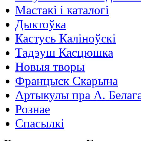
Мастакі i каталогi
Дыктоўка
Кастусь Каліноўскі
Тадэуш Касцюшка
Новыя творы
Францыск Скарына
Артыкулы пра А. Белаг
Рознае
Спасылкі