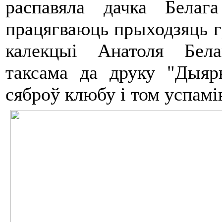
распавяла дачка Белаг
працягваюць прыходзяць гр
калекцыі Анатоля Бела
таксама да друку "Ды
сяброў клюбу і том успамі