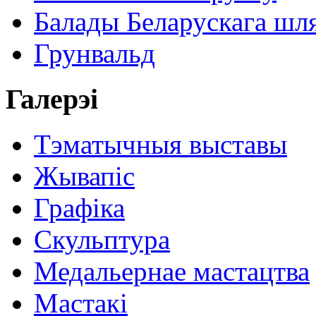
Балады Беларускага шл
Грунвальд
Галерэі
Тэматычныя выставы
Жывапіс
Графіка
Скульптура
Медальернае мастацтва
Мастакі