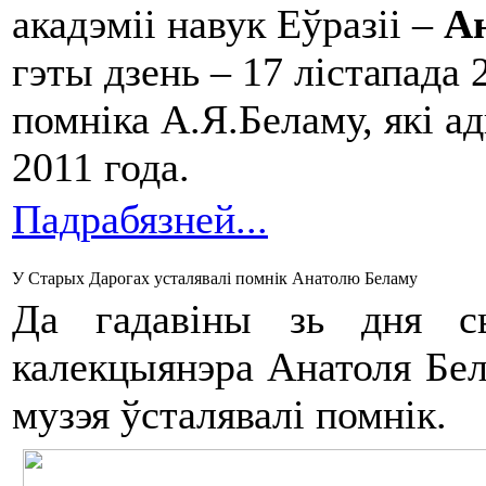
акадэміі навук Еўразіі –
Ан
гэты дзень – 17 лістапада
помніка А.Я.Беламу, які а
2011 года.
Падрабязней...
У Старых Дарогах усталявалі помнік Анатолю Беламу
Да гадавіны зь дня сьм
калекцыянэра Анатоля Бела
музэя ўсталявалі помнік.