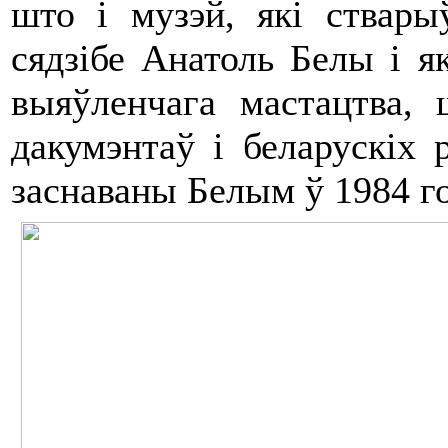
што і музэй, які ствар
сядзібе Анатоль Белы і я
выяўленчага мастацтва, 
дакумэнтаў і беларускіх 
заснаваны Белым ў 1984 го