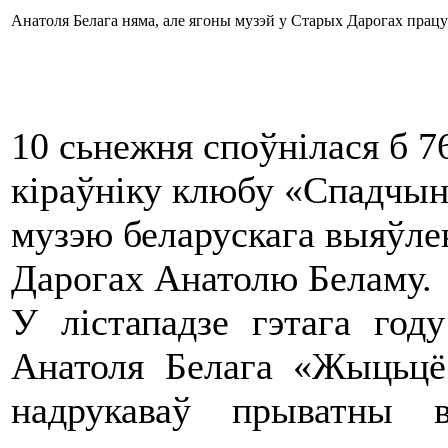
Анатоля Белага няма, але ягоны музэй у Старых Дарогах працу
10 сьнежня споўнілася б 
кіраўніку клюбу «Спадчын
музэю беларускага выяўле
Дарогах Анатолю Беламу.
У лістападзе гэтага год
Анатоля Белага «Жыцьцё
надрукаваў прыватны 