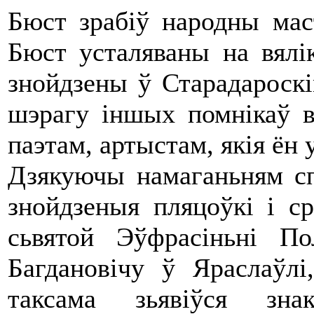
Бюст зрабіў народны мас
Бюст усталяваны на вялі
знойдзены ў Старадароскі
шэрагу іншых помнікаў 
паэтам, артыстам, якія ён 
Дзякуючы намаганьням сп
знойдзеныя пляцоўкі і ср
сьвятой Эўфрасіньні П
Багдановічу ў Яраслаўл
таксама зьявіўся зна