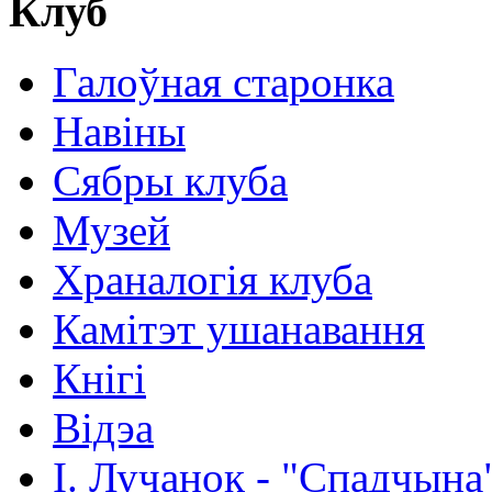
Клуб
Галоўная старонка
Навіны
Сябры клуба
Музей
Храналогія клуба
Камітэт ушанавання
Кнігі
Відэа
І. Лучанок - "Спадчына