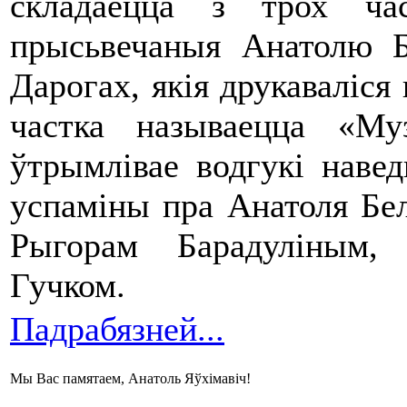
складаецца з трох ча
прысьвечаныя Анатолю 
Дарогах, якія друкаваліся
частка называецца «Му
ўтрымлівае водгукі наве
успаміны пра Анатоля Бе
Рыгорам Барадуліным,
Гучком.
Падрабязней...
Мы Вас памятаем, Анатоль Яўхімавіч!