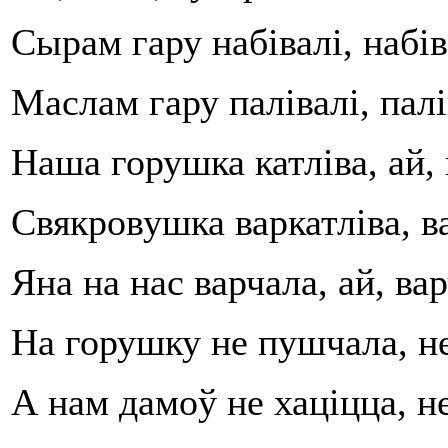
Сырам гару набівалі, набів
Маслам гару палівалі, палі
Наша горушка катліва, ай, 
Свякровушка варкатліва, ва
Яна на нас варчала, ай, ва
На горушку не пушчала, н
А нам дамоў не хаціцца, не