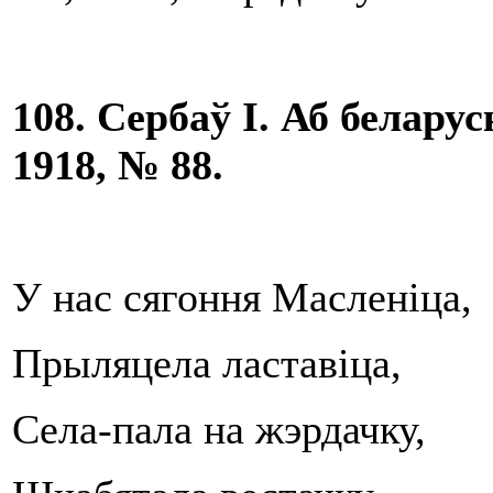
108. Сербаў
I
. Аб беларус
1918, № 88.
У нас сягоння Масленіца,
Прыляцела ластавіца,
Села-пала на жэрдачку,