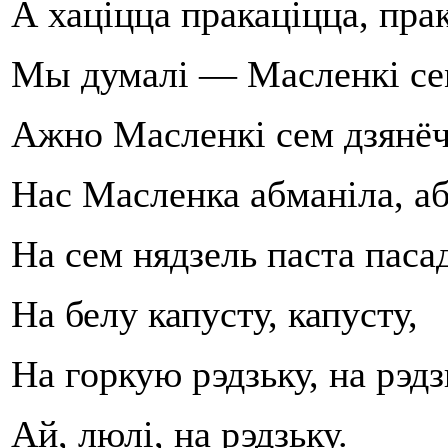
А хаціцца пракаціцца, пра
Мы думалі — Масленкі сем
Ажно Масленкі сем дзянёчк
Нас Масленка абманіла, аб
На сем нядзель паста пасад
На белу капусту, капусту,
На горкую рэдзьку, на рэдз
Ай, люлі, на рэдзьку.