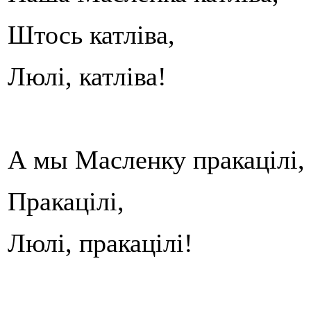
Штось катліва,
Люлі, катліва!
А мы Масленку пракацілі,
Пракацілі,
Люлі, пракацілі!