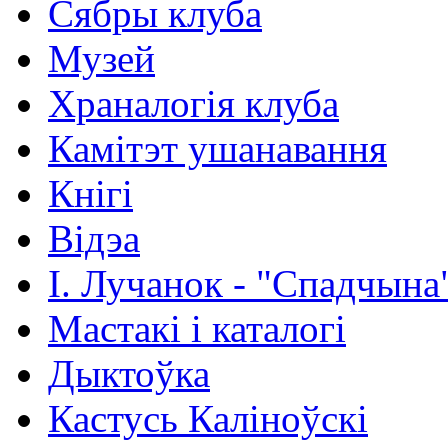
Сябры клуба
Музей
Храналогія клуба
Камітэт ушанавання
Кнігі
Відэа
І. Лучанок - "Спадчына
Мастакі i каталогi
Дыктоўка
Кастусь Каліноўскі