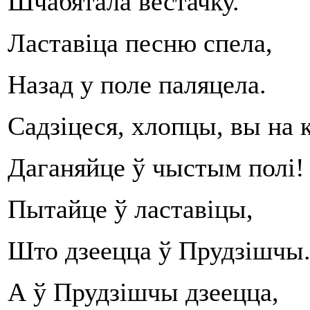
Шчабятала вестачку.
Ластавіца песню спела,
Назад у поле паляцела.
Садзіцеся, хлопцы, вы на к
Даганяйце ў чыстым полі!
Пытайце ў ластавіцы,
Што дзеецца ў Прудзішчы
А ў Прудзішчы дзеецца,