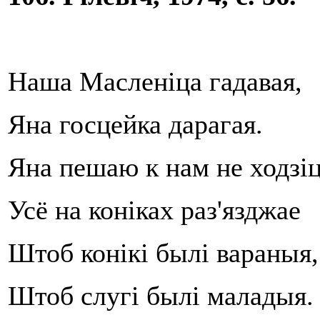
Наша Масленіца гадавая,
Яна госцейка дарагая.
Яна пешаю к нам не ходзі
Усё на коніках раз'язджае
Штоб конікі былі вараныя,
Штоб слугі былі маладыя.