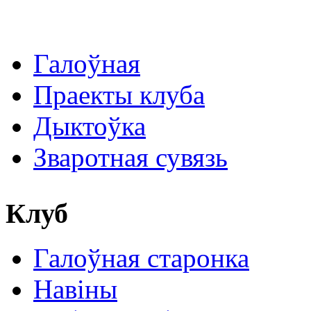
Галоўная
Праекты клуба
Дыктоўка
Зваротная сувязь
Клуб
Галоўная старонка
Навіны