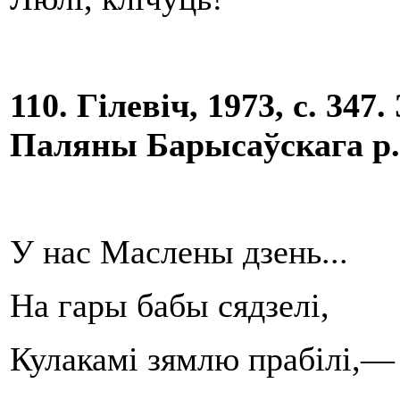
110. Гілевіч, 1973, с. 347.
Паляны Барысаўскага р.
У нас Маслены дзень...
На гары бабы сядзелі,
Кулакамі зямлю прабілі,—