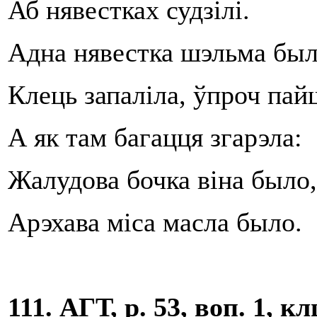
Аб нявестках судзілі.
Адна нявестка шэльма был
Клець запаліла, ўпроч пай
А як там багацця згарэла:
Жалудова бочка віна было,
Арэхава міса масла было.
111. АГТ, р. 53, воп. 1, к