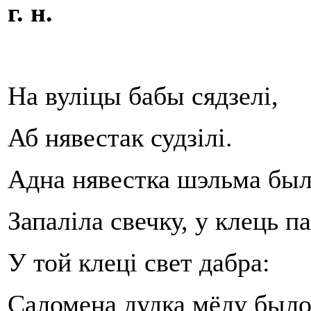
г
. н.
На вуліцы бабы сядзелі,
Аб нявестак судзілі.
Адна нявестка шэльма был
Запаліла свечку, у клець п
У той клеці свет дабра:
Саломена дудка мёду было