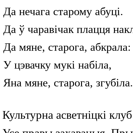
Да нечага старому абуці.
Да ў чаравічак плацця нак
Да мяне, старога, абкрала:
У цэвачку мукі набіла,
Яна мяне, старога, згубіла.
Культурна асветнiцкi клу
Усе правы захаваныя. Пр