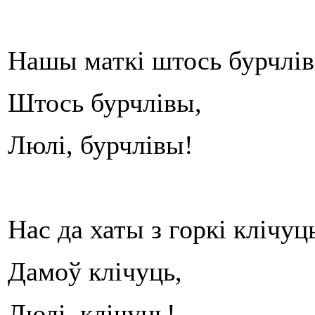
Нашы маткі штось бурчлів
Штось бурчлівы,
Люлі, бурчлівы!
Нас да хаты з горкі клічуц
Дамоў клічуць,
Люлі, клічуць!