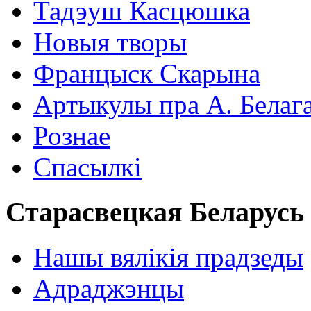
Тадэуш Касцюшка
Новыя творы
Францыск Скарына
Артыкулы пра А. Белаг
Рознае
Спасылкі
Старасвецкая Беларусь
Нашы вялікія прадзеды
Адраджэнцы