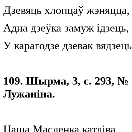
Дзевяць хлопцаў жэняцца,
Адна дзеўка замуж ідзець,
У карагодзе дзевак вядзець
109. Шырма, 3, с. 293, № 
Лужаніна.
Наша Масленка катліва,