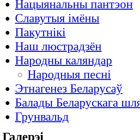
Нацыянальны пантэон
Славутыя імёны
Пакутнікі
Наш люстрадзён
Народны каляндар
Народныя песні
Этнагенез Беларусаў
Балады Беларускага шл
Грунвальд
Галерэі