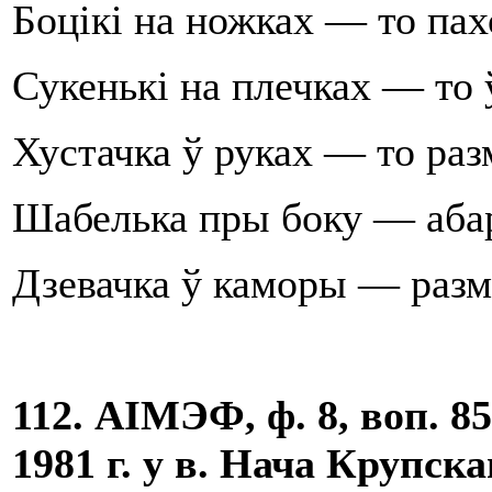
Боцікі на ножках — то пах
Сукенькі на плечках — то 
Хустачка ў руках — то разм
Шабелька пры боку — абар
Дзевачка ў каморы — разм
112. АІМЭФ, ф. 8, воп. 85
1981 г
. у в. Нача Крупска