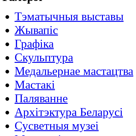
Тэматычныя выставы
Жывапіс
Графіка
Скульптура
Медальернае мастацтва
Мастакі
Паляванне
Архітэктура Беларусі
Сусветныя музеі