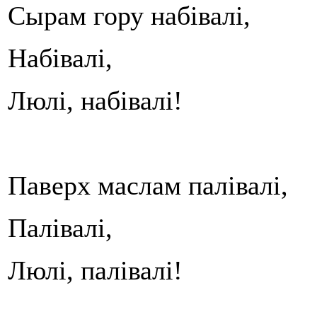
Сырам гору набівалі,
Набівалі,
Люлі, набівалі!
Паверх маслам палівалі,
Палівалі,
Люлі, палівалі!