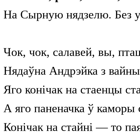
На Сырную нядзелю. Без ук
Чок, чок, салавей, вы, пта
Нядаўна Андрэйка з вайны
Яго конічак на стаенцы ста
А яго паненачка ў каморы 
Конічак на стайні — то па