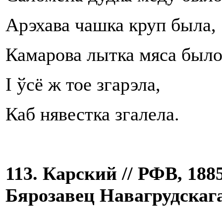
Арэхава чашка круп была,
Камарова лытка мяса было
I ўсё ж тое згарэла,
Каб нявестка згалела.
113. Карский // РФВ, 1885, 
Бярозавец Навагрудскага