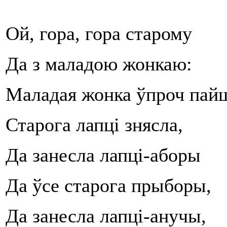
Ой, гора, гора старому
Да з маладою жонкаю:
Маладая жонка ўпроч пай
Старога лапці знясла,
Да занесла лапці-аборы
Да ўсе старога прыборы,
Да занесла лапці-анучы,