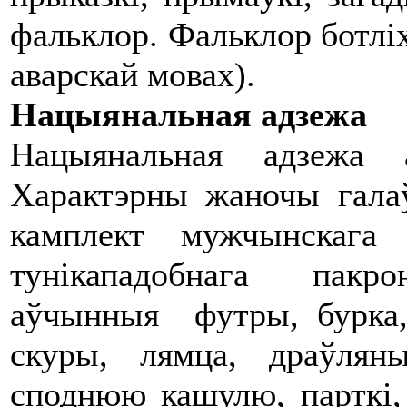
фальклор. Фальклор ботліх
аварскай мовах).
Нацыянальная адзежа
Нацыянальная адзежа 
Характэрны жаночы галаў
камплект мужчынскага 
тунікападобнага пакрою
аўчынныя футры, бурка,
скуры, лямца, драўлян
споднюю кашулю, парткі, 