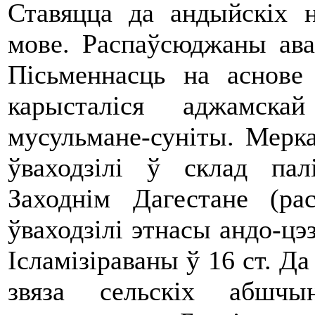
Ставяцца да андыйскіх н
мове. Распаўсюджаны авар
Пісьменнасць на аснове
карысталіся аджамска
мусульмане-суніты. Меркав
ўваходзілі ў склад пал
Заходнім Дагестане (ра
ўваходзілі этнасы андо-цэ
Ісламізіраваны ў 16 ст. Да
звяза сельскіх абшч