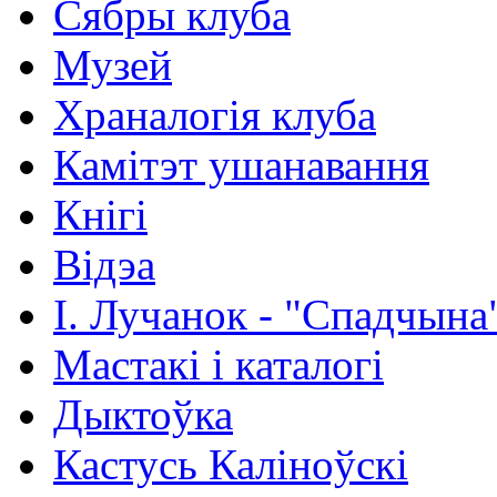
Сябры клуба
Музей
Храналогія клуба
Камітэт ушанавання
Кнігі
Відэа
І. Лучанок - "Спадчына
Мастакі i каталогi
Дыктоўка
Кастусь Каліноўскі