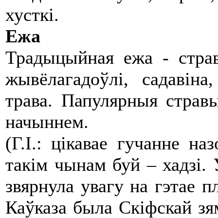
хусткі.
Ежа
Традыцыйная ежа - страв
жывёлагадоўлі, садавіна,
трава. Папулярныя стравы
начыннем.
(Г.І.: цікавае гучанне на
такім чынам буй – хадзі.
звярнула увагу на гэтае п
Каўказа была Скіфскай зям