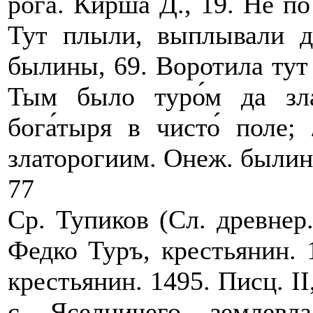
рога. Кирша Д., 19. Не п
Тут плыли, выплывали д
былины, 69. Воротила тут 
Тым было туро́м да зл
бога́тыря в чисто́ поле;
златорогиим. Онеж. былины
77
Ср. Тупиков (Сл. древнер
Федко Туръ, крестьянин. 1
крестьянин. 1495. Писц. I
с. Яселничего, землевл