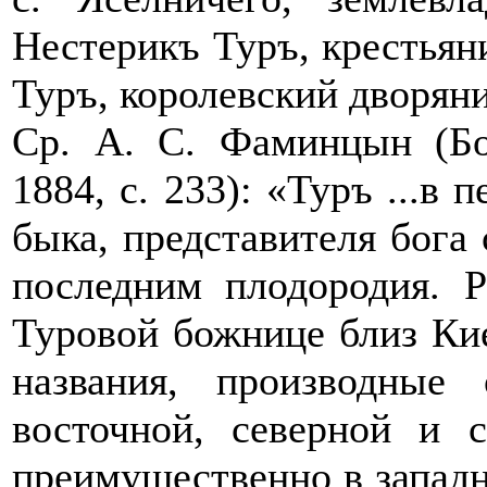
Нестерикъ Туръ, крестьяни
Туръ, королевский дворянин
Ср. А. С. Фаминцын (Бо
1884, с. 233): «Туръ ...в
быка, представителя бога
последним плодородия. 
Туровой божнице близ Киев
названия, производные
восточной, северной и с
преимущественно в западн