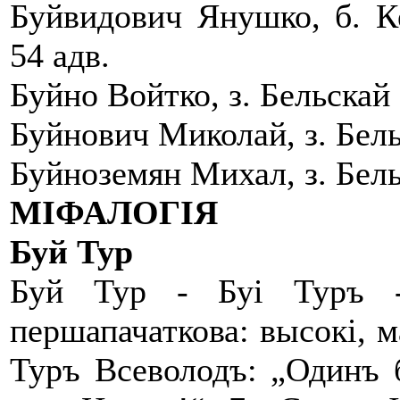
Буйвидович Янушко, б. Ке
54 адв.
Буйно Войтко, з. Бельскай 
Буйнович Миколай, з. Бель
Буйноземян Михал, з. Бель
МІФАЛОГІЯ
Буй Тур
Буй Тур - Буі Туръ -
першапачаткова: высокі, м
Туръ Всеволодъ: „Одинъ 