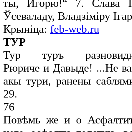
ты, Игорю!“ 7. Слава І
Ўсеваладу, Владзіміру Ігар
Крыніца:
feb-web.ru
ТУР
Тур — туръ — разновидн
Рюриче и Давыде! ...Не в
акы тури, ранены саблям
29.
76
Повѣмь же и о Асфалтит