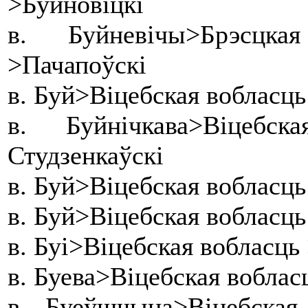
>Буйновіцкі
в. Буйневічы>Брэсцк
>Пачапоўскі
в. Буй>Віцебская вобласц
в. Буйнічкава>Віцеб
Студзенкаўскі
в. Буй>Віцебская вобласц
в. Буй>Віцебская вобласц
в. Буі>Віцебская вобласць
в. Буева>Віцебская воблас
в. Буеўшчына>Віцебска