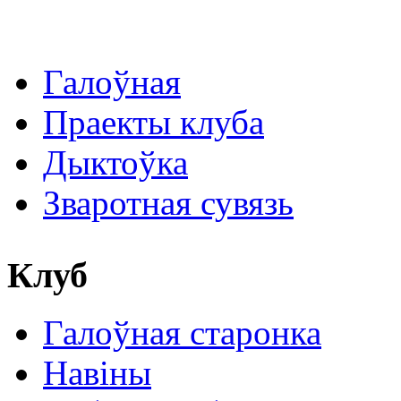
Галоўная
Праекты клуба
Дыктоўка
Зваротная сувязь
Клуб
Галоўная старонка
Навіны