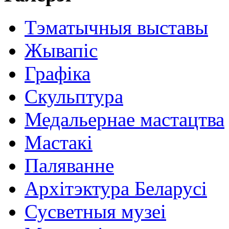
Тэматычныя выставы
Жывапіс
Графіка
Скульптура
Медальернае мастацтва
Мастакі
Паляванне
Архітэктура Беларусі
Сусветныя музеі