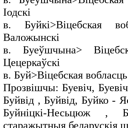
Іодскі
в. Буйкі>Віцебская 
Валожынскі
в. Буеўшчына> Віцебс
Цецеркаўскі
в. Буй>Віцебская воблас
Прозвішчы: Буевіч, Буевіч
Буйвід , Буйвід, Буйко - Я
Буйніцкі-Несьцюж , Б
старажытныя беларускія ш