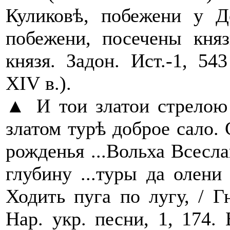
Куликовѣ, побежени у Д
побежени, посечены кня
князя. Задон. Ист.-1, 5
XIV в.).
▲ И тои златои стрелою 
златом турѣ доброе сало. С
рожденья ...Вольха Всесл
глубину ...туры да олени
Ходить пуга по лугу, / Гн
Нар. укр. песни, 1, 174.