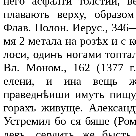
него асфалти толстии, в
плавають верху, образо
Флав. Полон. Иерус., 346—3
мя 2 метала на розѣх и с к
лоси, одинъ ногами топтал
Вл. Моном., 162 (1377 г.
елени, и ина вещь ж
праведнѣиши имуть пищу
горахъ живуще. Александр
Устремил бо ся бяше (Ром
левъ, сердитъ же бысть