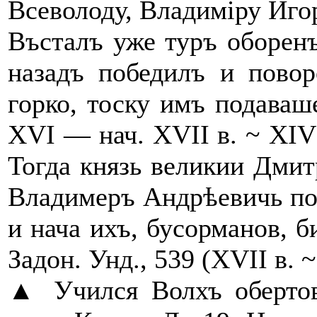
Всеволоду, Владиміру Иго
Въсталъ уже туръ оборенъ
назадъ победилъ и повор
горко, тоску имъ подаваше
XVI — нач. XVII в. ~ XIV 
Тогда князь великии Дмит
Владимеръ Андрѣевичь по
и нача ихъ, бусорманов, б
Задон. Унд., 539 (XVII в. ~
▲ Учился Волхъ обертов