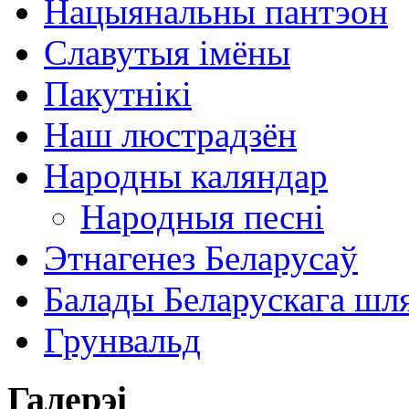
Нацыянальны пантэон
Славутыя імёны
Пакутнікі
Наш люстрадзён
Народны каляндар
Народныя песні
Этнагенез Беларусаў
Балады Беларускага шл
Грунвальд
Галерэі