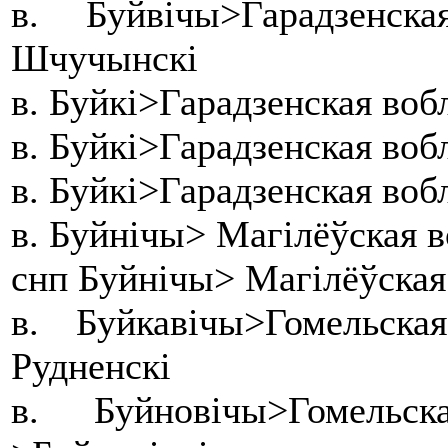
в. Буйвічы>Гарадзен
Шчучынскі
в. Буйкі>Гарадзенская воб
в. Буйкі>Гарадзенская воб
в. Буйкі>Гарадзенская воб
в. Буйнічы> Магілёўская в
снп Буйнічы> Магілёўская
в. Буйкавічы>Гомельс
Рудненскі
в. Буйновічы>Гомель