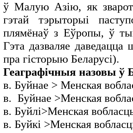
ў Малую Азію, як зварот
гэтай тэрыторыі паступ
плямёнаў з Еўропы, ў тым
Гэта дазваляе даведацца 
пра гісторыю Беларусі).
Геаграфічныя назовы ў Б
в. Буйнае > Менская вобла
в. Буйнае >Менская вобла
в. Буйлі>Менская вобласц
в. Буйкі >Менская воблас