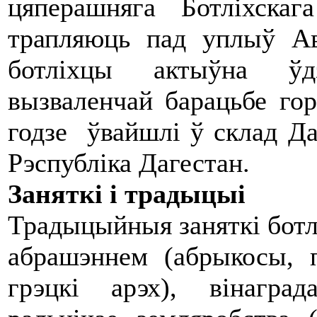
цяперашняга Ботліхска
трапляюць пад уплыў Ав
ботліхцы актыўна ўдз
вызваленчай барацьбе гор
годзе ўвайшлі ў склад Да
Рэспубліка Дагестан.
Заняткі і традыцыі
Традыцыйныя заняткі ботл
абрашэннем (абрыкосы, п
грэцкі арэх), вінаград