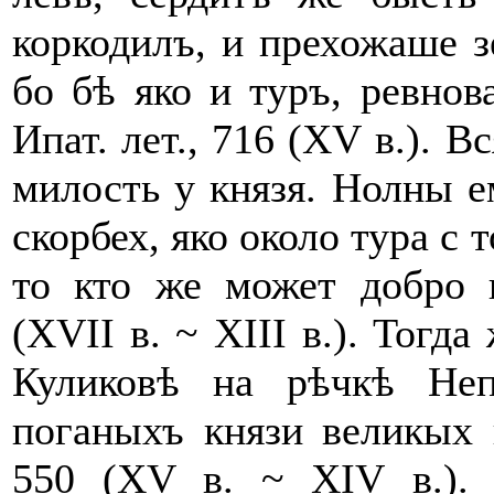
коркодилъ, и прехожаше з
бо бѣ яко и туръ, ревно
Ипат. лет., 716 (XV в.). 
милость у князя. Нолны 
скорбех, яко около тура с 
то кто же может добро в
(XVII в. ~ XIII в.). Тогд
Куликовѣ на рѣчкѣ Неп
поганыхъ князи великых 
550 (XV в. ~ XIV в.).