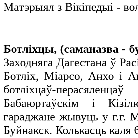
Матэрыял з Вікіпедыі - в
Ботліхцы, (саманазва - б
Заходняга Дагестана ў Рас
Ботліх, Міарсо, Анхо і 
ботліхцаў-перасяленца
Бабаюртаўскім і Кізіл
гараджане жывуць у г.г. М
Буйнакск. Колькасць каля 6