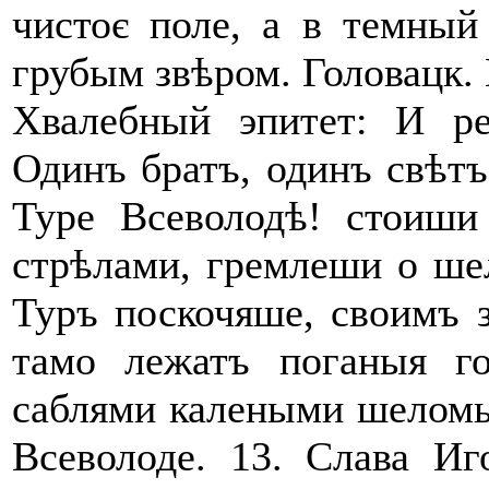
чистоє поле, а в темный
грубым звѣром. Головацк. Г
Хвалебный эпитет: И р
Одинъ братъ, одинъ свѣт
Туре Всеволодѣ! стоиш
стрѣлами, гремлеши о ш
Туръ поскочяше, своимъ 
тамо лежатъ поганыя г
саблями калеными шеломы
Всеволоде. 13. Слава И