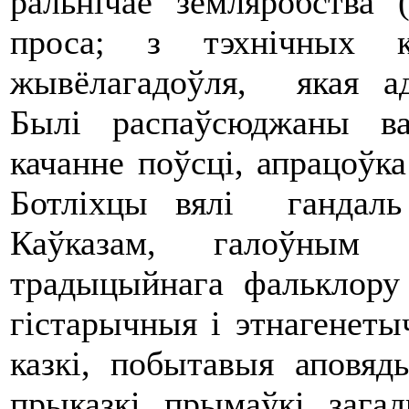
ральнічае земляробства 
проса; з тэхнічных к
жывёлагадоўля, якая а
Былі распаўсюджаны ва
качанне поўсці, апрацоўк
Ботліхцы вялі гандаль
Каўказам, галоўным
традыцыйнага фальклору 
гістарычныя і этнагенет
казкі, побытавыя аповяды
прыказкі, прымаўкі, зага