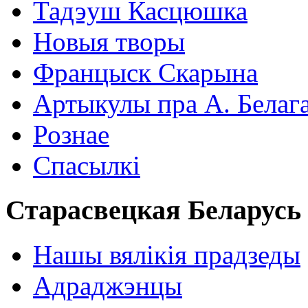
Тадэуш Касцюшка
Новыя творы
Францыск Скарына
Артыкулы пра А. Белаг
Рознае
Спасылкі
Старасвецкая Беларусь
Нашы вялікія прадзеды
Адраджэнцы