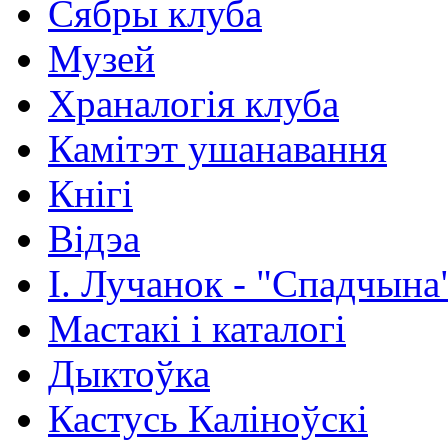
Сябры клуба
Музей
Храналогія клуба
Камітэт ушанавання
Кнігі
Відэа
І. Лучанок - "Спадчына
Мастакі i каталогi
Дыктоўка
Кастусь Каліноўскі