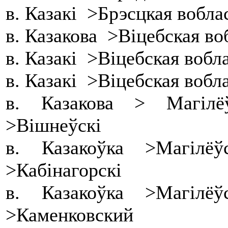
в. Казакі >Брэсцкая вобл
в. Казакова >Віцебская во
в. Казакі >Віцебская вобл
в. Казакі >Віцебская вобл
в. Казакова > Магілё
>Вішнеўскі
в. Казакоўка >Магілё
>Кабінагорскі
в. Казакоўка >Магілё
>Каменковский