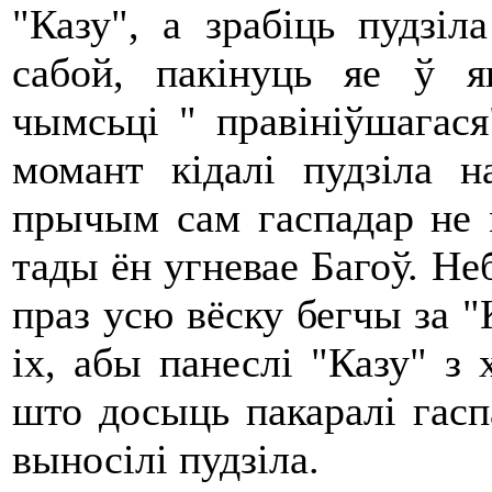
"Казу", а зрабіць пудзі
сабой, пакінуць яе ў як
чымсьці " правініўшагас
момант кідалі пудзіла н
прычым сам гаспадар не 
тады ён угневае Багоў. Неб
праз усю вёску бегчы за 
іх, абы панеслі "Казу" з 
што досыць пакаралі гаспа
выносілі пудзіла.