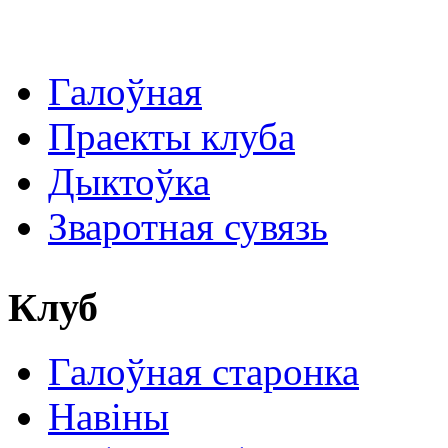
Галоўная
Праекты клуба
Дыктоўка
Зваротная сувязь
Клуб
Галоўная старонка
Навіны