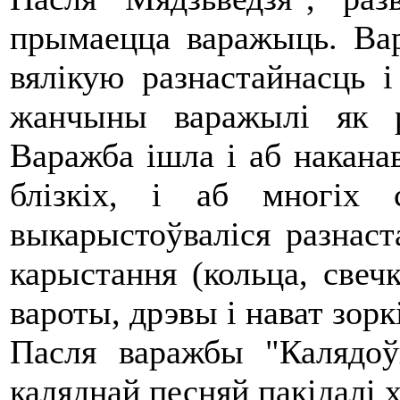
прымаецца варажыць. Ва
вялікую разнастайнасць 
жанчыны варажылі як р
Варажба ішла і аб наканав
блізкіх, і аб многіх
выкарыстоўваліся разнас
карыстання (кольца, свечка
вароты, дрэвы і нават зоркі
Пасля варажбы "Калядоў
каляднай песняй пакідалі 