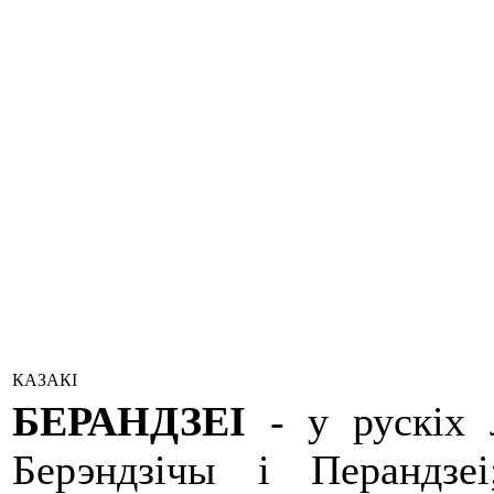
КАЗАКІ
БЕРАНДЗЕІ
- у рускіх л
Берэндзічы і Перандзеі