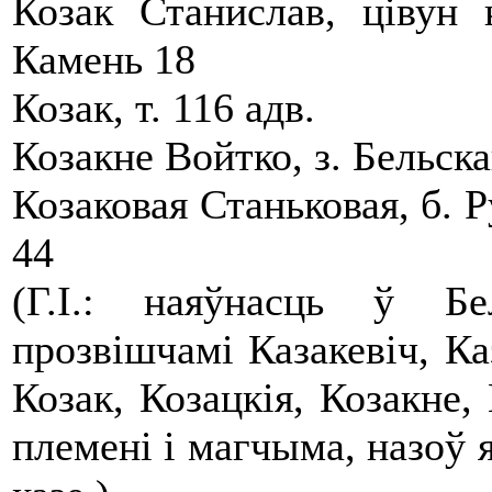
Козак Станислав, цiвун 
Камень 18
Козак, т. 116 адв.
Козакне Войтко, з. Бельска
Козаковая Станьковая, б. Р
44
(Г.І.: наяўнасць ў Б
прозвішчамі Казакевіч, Ка
Козак, Козацкія, Козакне,
племені і магчыма, назоў 