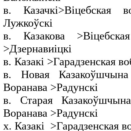
в. Казачкі>Віцебская
Лужкоўскі
в. Казакова >Віцебска
>Дзернавиіцкі
в. Казакі >Гарадзенская 
в. Новая Казакоўшчын
Воранава >Радунскі
в. Старая Казакоўшчын
Воранава >Радунскі
х. Казакі >Гарадзенская в