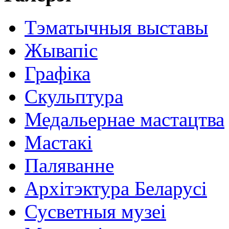
Тэматычныя выставы
Жывапіс
Графіка
Скульптура
Медальернае мастацтва
Мастакі
Паляванне
Архітэктура Беларусі
Сусветныя музеі