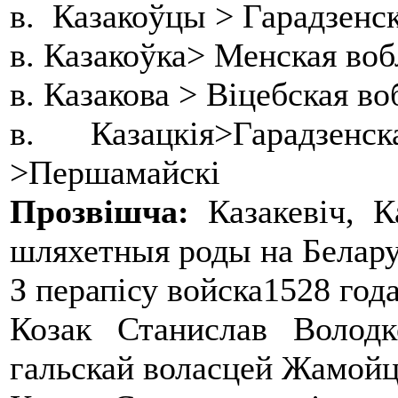
в. Казакоўцы > Гарадзенс
в. Казакоўка> Менская во
в. Казакова > Віцебская в
в. Казацкія>Гарадзе
>Першамайскі
Прозвішча:
Казакевіч, К
шляхетныя роды на Белару
З перапісу войска1528 год
Козак Станислав Володк
гальскай воласцей Жамойцк