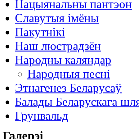
Нацыянальны пантэон
Славутыя імёны
Пакутнікі
Наш люстрадзён
Народны каляндар
Народныя песні
Этнагенез Беларусаў
Балады Беларускага шл
Грунвальд
Галерэі