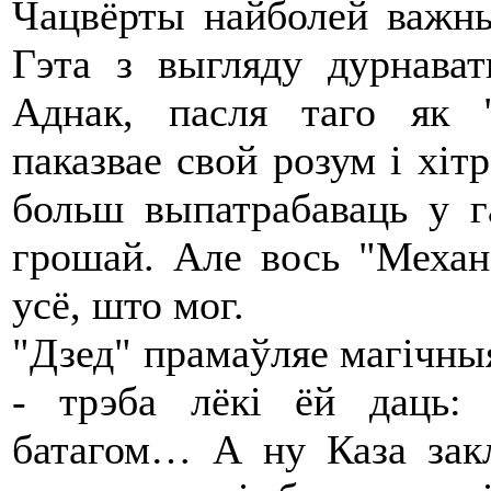
Чацвёрты найболей важны
Гэта з выгляду дурнава
Аднак, пасля таго як "
паказвае свой розум і хіт
больш выпатрабаваць у г
грошай. Але вось "Механ
усё, што мог.
"Дзед" прамаўляе магічныя
- трэба лёкi ёй даць: 
батагом… А ну Каза закл