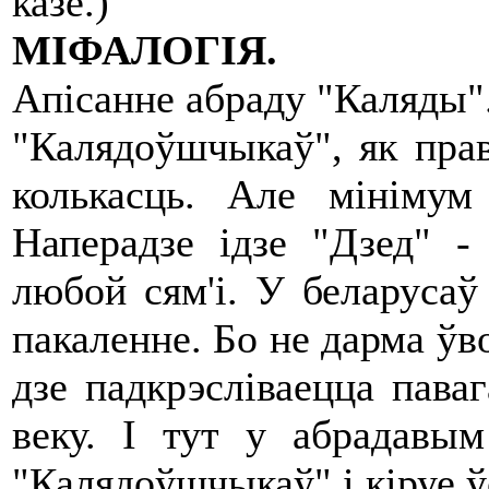
казе.)
МІФАЛОГІЯ.
Апісанне абраду "Каляды"
"Калядоўшчыкаў", як пра
колькасць. Але мінімум
Наперадзе ідзе "Дзед" - 
любой сям'і. У беларусаў
пакаленне. Бо не дарма ўв
дзе падкрэсліваецца пава
веку. І тут у абрадавым
"Калядоўшчыкаў" і кіруе ўс