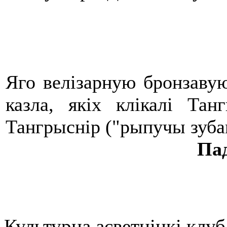
Яго велізарную бронзавую
казла, якіх клікалі Тан
Тангрыснір ("рыпучы зуба
Па
Культурна асветнiцкi клу