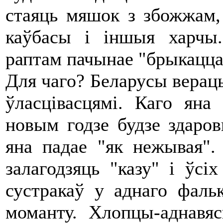
стаяць мяшок з збожжам, 
каўбасы і іншыя харчы
раптам пачынае "брыкацца"
Для чаго? Беларусы вераць
ўласцівасцямі. Каго яна 
новым годзе будзе здаро
яна падае "як нежывая".
залагодзяць "казу" і ўс
сустракаў у аднаго фальк
моманту. Хлопцы-аднавя