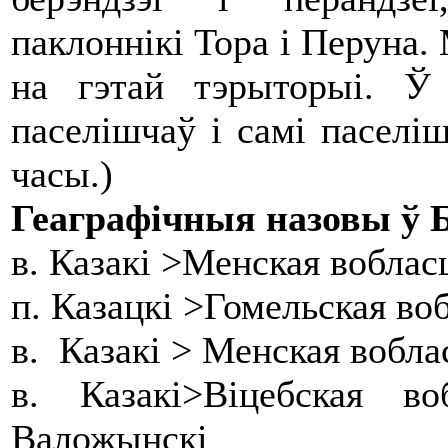
паклоннікі Тора і Перуна. 
на гэтай тэрыторыі. Ў
паселішчаў і самі паселі
часы.)
Геаграфічныя назовы ў Б
в. Казакі >Менская воблас
п. Казацкі >Гомельская во
в. Казакі > Менская вобл
в. Казакі>Віцебская 
Валожынскі