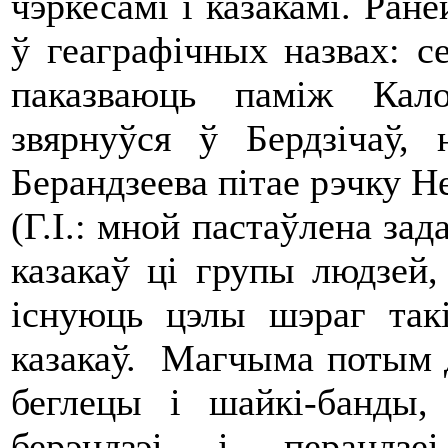
чэркесамі і казакамі. Ране
ў геаграфічных назвах: с
паказваюць паміж Кал
звярнуўся ў Бердзічаў,
Берандзеева пітае рэчку Н
(Г.І.: мной пастаўлена зад
казакаў ці групы людзей,
існуюць цэлы шэраг такі
казакаў. Магчыма потым д
беглецы і шайкі-банды,
берэндзэі і перандзеі