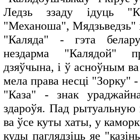
Ледзь ззаду ідуць "К
"Механоша", Мядзьведзь" і
"Каляда" - гэта белар
нездарма "Калядой" п
дзяўчына, і ў асноўным ва 
мела права несці "Зорку" -
"Каза" - знак ураджайна
здароўя. Пад рытуальную 
ва ўсе куты хаты, у каморк
куды паглядзіць яе "казін