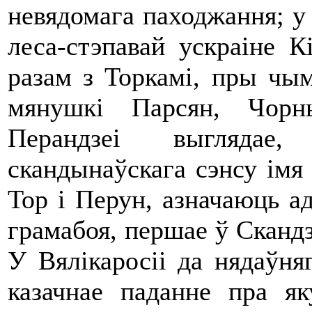
невядомага паходжання; у 
леса-стэпавай ускраіне К
разам з Торкамі, пры чым
мянушкі Парсян, Чорн
Перандзеі выглядае
скандынаўскага сэнсу імя 
Тор і Перун, азначаюць ад
грамабоя, першае ў Скандзі
У Вялікаросіі да нядаўня
казачнае паданне пра я