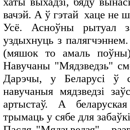
хаты выхадзi, бяду вынасi
вачэй. А ў гэтай хаце не ш
Усё. Асноўны рытуал з
уздыхнуць з палягчэннем
(мяшок то амаль поўны)
Навучаны "Мядзведзь" сме
Дарэчы, у Беларусі ў с
навучаныя мядзведзі заў
артыстаў. А беларуска
трымаць у сябе для забаўк
Пасля "Мядзьведзя", разв