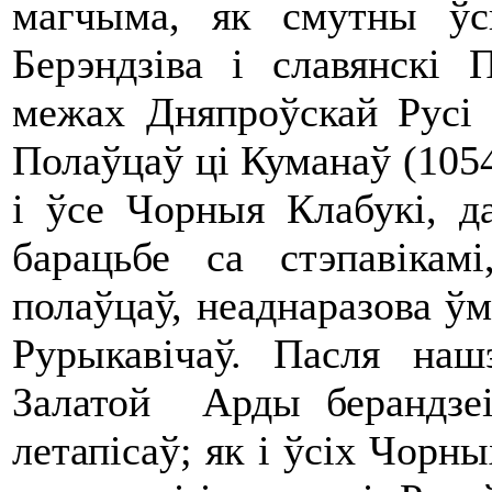
магчыма, як смутны ўс
Берэндзіва і славянскі П
межах Дняпроўскай Русі 
Полаўцаў ці Куманаў (1054 
і ўсе Чорныя Клабукі, да
барацьбе са стэпавікам
полаўцаў, неаднаразова ўм
Рурыкавічаў. Пасля наш
Залатой Арды берандзеі
летапісаў; як і ўсіх Чорн