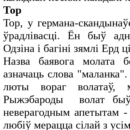
Тор
Тор, у германа-скандынаўс
ўрадлівасці. Ён быў ад
Одзіна і багіні зямлі Ерд 
Назва баявога молата б
азначаць слова "маланка".
люты вораг волатаў, 
Рыжэбароды волат быў 
неверагодным апетытам - з
любіў мерацца сілай з усім