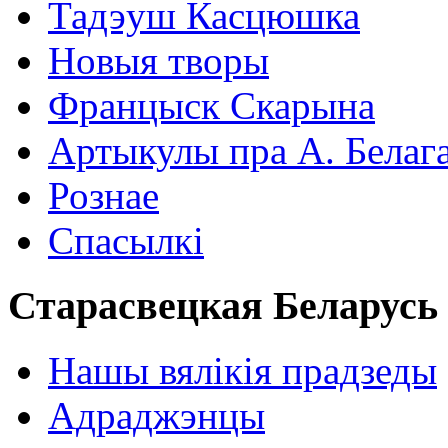
Тадэуш Касцюшка
Новыя творы
Францыск Скарына
Артыкулы пра А. Белаг
Рознае
Спасылкі
Старасвецкая Беларусь
Нашы вялікія прадзеды
Адраджэнцы