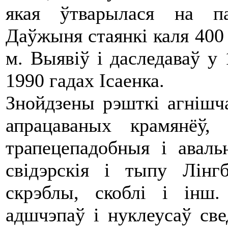
якая ўтварылася на п
Даўжыня стаянкі каля 400
м. Выявіў і даследаваў у 
1990 гадах Ісаенка.
Знойдзены рэшткі агнішча
апрацаваных крамянёў,
трапецепадобныя і аваль
свідэрскія і тыпу Лінгб
скрэблы, скоблі і інш
адшчэпаў і нуклеусаў све