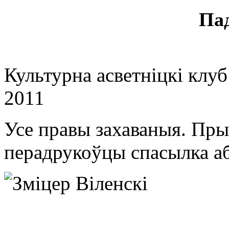
Па
Культурна асветнiцкi клу
2011
Усе правы захаваныя. Пры
перадрукоўцы спасылка аб