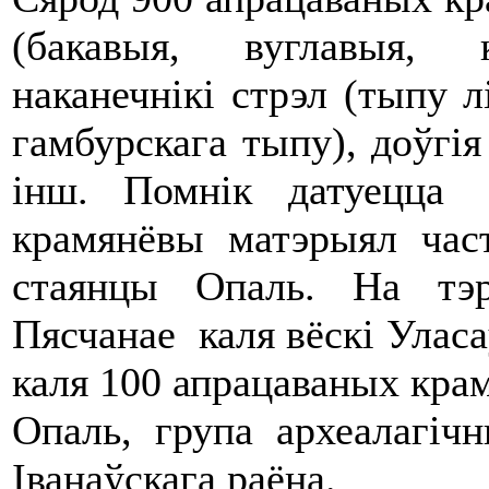
(бакавыя, вуглавыя, к
наканечнікі стрэл (тыпу лі
гамбурскага тыпу), доўгія 
інш. Помнік датуецца 
крамянёвы матэрыял час
стаянцы Опаль. На тэр
Пясчанае каля вёскі Уласа
каля 100 апрацаваных кра
Опаль, група археалагіч
Іванаўскага раёна.