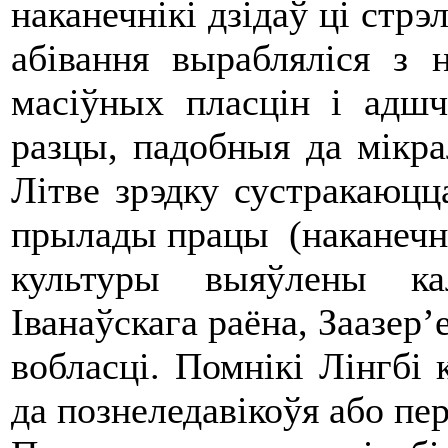
наканечнікі дзідаў ці стр
абівання вырабляліся з 
масіўных пласцін і адшч
разцы, падобныя да мікра
Літве зрэдку сустракаюцц
прылады працы (наканечнікі
культуры выяўлены к
Іванаўскага раёна, Заазер’
вобласці. Помнікі Лінгбі
да познеледавікоўя або пе