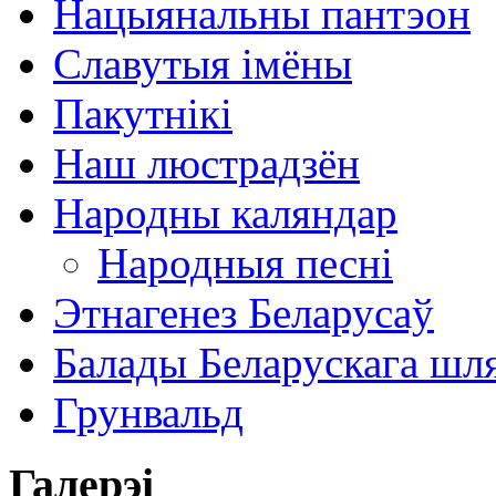
Нацыянальны пантэон
Славутыя імёны
Пакутнікі
Наш люстрадзён
Народны каляндар
Народныя песні
Этнагенез Беларусаў
Балады Беларускага шл
Грунвальд
Галерэі