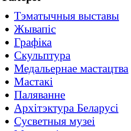
Тэматычныя выставы
Жывапіс
Графіка
Скульптура
Медальернае мастацтва
Мастакі
Паляванне
Архітэктура Беларусі
Сусветныя музеі