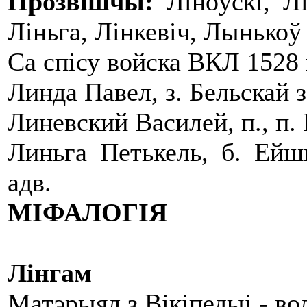
Прозвішчы:
Ліноўскі, Лі
Ліньга, Лінкевіч, Лынькоў і
Са спісу войска ВКЛ 1528 
Линда Павел, з. Бельскай з
Линевский Василей, п., п.
Линьга Петькель, б. Ейш
адв.
МІФАЛОГІЯ
Лінгам
Матэрыял з Вікіпедыі - в