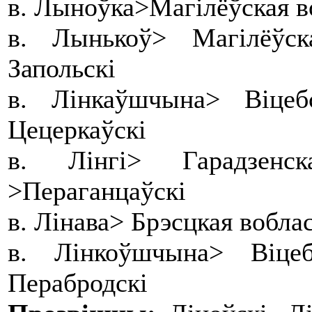
в. Лыноўка>Магілёўская в
в. Лынькоў> Магілёўс
Запольскі
в. Лінкаўшчына> Віце
Цецеркаўскі
в. Лінгі> Гарадзенс
>Пераганцаўскі
в. Лінава> Брэсцкая вобл
в. Лінкоўшчына> Віце
Перабродскі