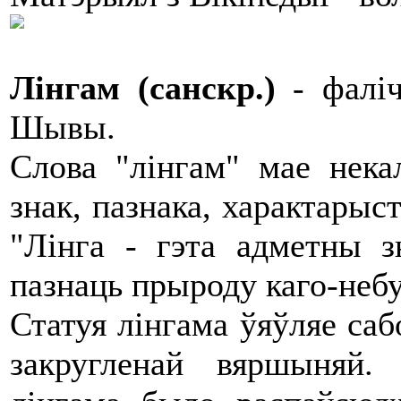
Лінгам (санскр.)
- фаліч
Шывы.
Слова "лінгам" мае нека
знак, пазнака, характарыс
"Лінга - гэта адметны з
пазнаць прыроду каго-небу
Статуя лінгама ўяўляе са
закругленай вяршыняй