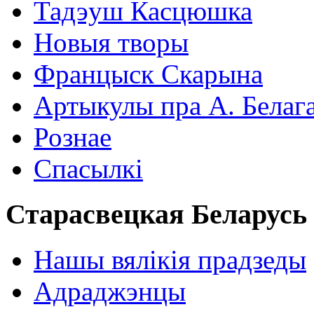
Тадэуш Касцюшка
Новыя творы
Францыск Скарына
Артыкулы пра А. Белаг
Рознае
Спасылкі
Старасвецкая Беларусь
Нашы вялікія прадзеды
Адраджэнцы