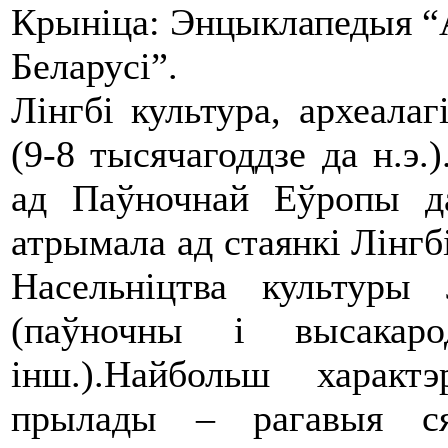
Крыніца: Энцыклапедыя “А
Беларусі”.
Лінгбі культура, археалаг
(9-8 тысячагоддзе да н.э
ад Паўночнай Еўропы д
атрымала ад стаянкі Лінгб
Насельніцтва культуры 
(паўночны і высакар
інш.).Найбольш харак
прылады – рагавыя ся