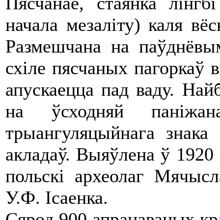
Пясчанае, стаянка лінгб
начала мезаліту) каля вё
Размешчана на паўднёвым
схіле пясчаных пагоркаў 
апускаецца пад ваду. Най
на ўсходняй паніжан
трыангуляцыйнага знака
акладаў. Выяўлена ў 1920 
польскі археолаг Мячыс
У.Ф. Ісаенка.
Сярод 900 апрацаваных кр