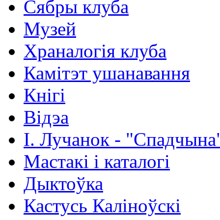
Сябры клуба
Музей
Храналогія клуба
Камітэт ушанавання
Кнігі
Відэа
І. Лучанок - "Спадчына
Мастакі i каталогi
Дыктоўка
Кастусь Каліноўскі