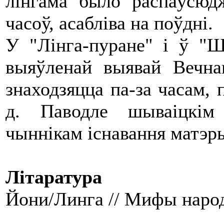
лінгама было распаўсюд
часоў, асабліва на поўдні.
У "Лінга-пуране" і ў "Ш
выяўленай выявай Вечна
знаходзяцца па-за часам, п
д. Паводле шываіцкім
чыннікам існавання матэр
Літаратура
Йони/Линга // Мифы народов