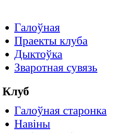
Галоўная
Праекты клуба
Дыктоўка
Зваротная сувязь
Клуб
Галоўная старонка
Навіны