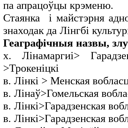
па апрацоўцы крэменю.
Стаянка і майстэрня адно
знаходак да Лінгбі культур
Геаграфічныя назвы, злу
х. Лінамаргиі> Гарадз
>Трокеніцкі
в. Лінкі > Менская вобла
в. Лінаў>Гомельская вобл
в. Лінкі>Гарадзенская воб
в. Лінкі>Гарадзенская воб