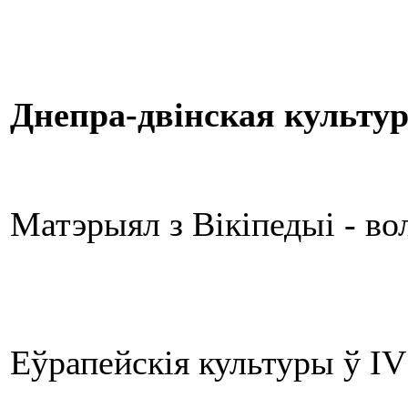
Днепра-двінская культу
Матэрыял з Вікіпедыі - в
Еўрапейскія культуры ў IV 