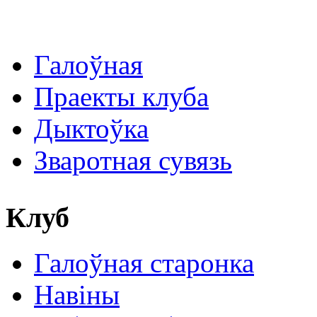
Галоўная
Праекты клуба
Дыктоўка
Зваротная сувязь
Клуб
Галоўная старонка
Навіны