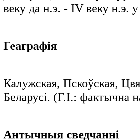
веку да н.э. - IV веку н.э
Геаграфія
Калужская, Пскоўская, Цвя
Беларусі. (Г.І.: фактычна
Антычныя сведчанні