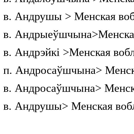
в. Андрушы > Менская воб
в. Андрыеўшчына>Менская
в. Андрэйкі >Менская воб
п. Андросаўшчына> Менск
в. Андросаўшчына> Менск
в. Андрушы> Менская вобл