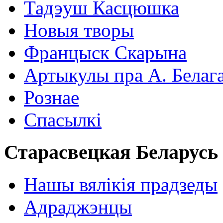
Тадэуш Касцюшка
Новыя творы
Францыск Скарына
Артыкулы пра А. Белаг
Рознае
Спасылкі
Старасвецкая Беларусь
Нашы вялікія прадзеды
Адраджэнцы