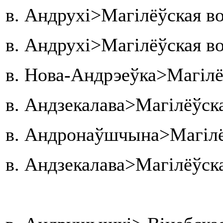
в. Андрухі>Магілёўская во
в. Андрухі>Магілёўская во
в. Нова-Андрэеўка>Магілё
в. Андзекалава>Магілёўска
в. Андронаўшчына>Магілёў
в. Андзекалава>Магілёўска