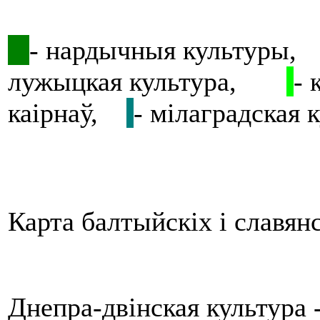
- нардычныя культуры
лужыцкая культура,
- 
каірнаў,
- мілаградская
Карта балтыйскіх і славянс
Днепра-двінская культура 