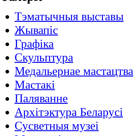
Тэматычныя выставы
Жывапіс
Графіка
Скульптура
Медальернае мастацтва
Мастакі
Паляванне
Архітэктура Беларусі
Сусветныя музеі