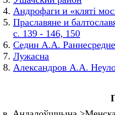
Андрофаги и «кляті мос
Праславяне и балтославя
с. 139 - 146, 150
Седин А.А. Раннесредн
Лужасна
Александров А.А. Неул
в. Андалоўшчына >Менская