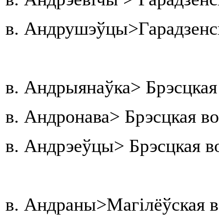
в. Андрушэўцы>Гарадзенс
в. Андрыянаўка> Брэсцкая
в. Андронава> Брэсцкая в
в. Андрэеўцы> Брэсцкая в
в. Андраны>Магілёўская в