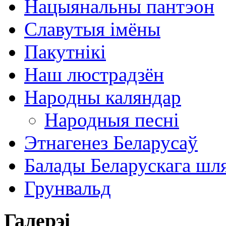
Нацыянальны пантэон
Славутыя імёны
Пакутнікі
Наш люстрадзён
Народны каляндар
Народныя песні
Этнагенез Беларусаў
Балады Беларускага шл
Грунвальд
Галерэі