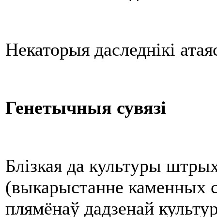
Некаторыя даследнікі атая
Генетычныя сувязі
Блізкая да культуры штрых
(выкарыстанне каменных 
плямёнаў дадзенай культу