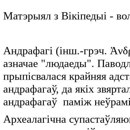
Матэрыял з Вікіпедыі - в
Андрафагі (інш.-грэч. Ἀνδ
азначае "людаеды". Паводл
прыпісвалася крайняя адста
андрафагаў, да якіх звярта
андрафагаў паміж неўрамі 
Археалагічна супастаўляюц