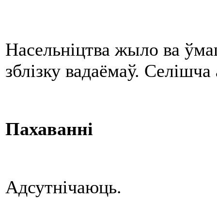
Насельніцтва жыло ва ўма
зблізку вадаёмаў. Селішча
Пахаванні
Адсутнічаюць.