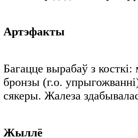
Артэфакты
Багацце вырабаў з косткі: 
бронзы (г.о. упрыгожванні
сякеры. Жалеза здабывала
Жыллё