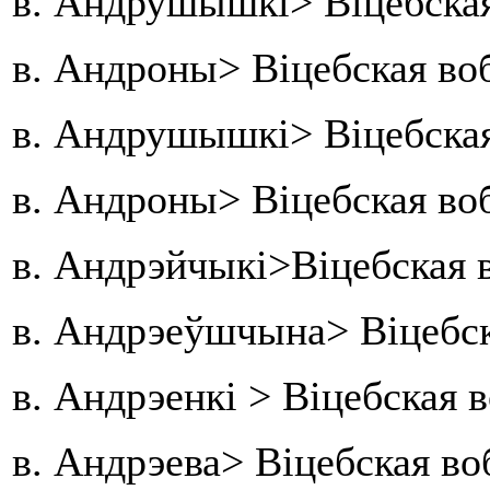
в. Андрушышкі> Віцебская
в. Андроны> Віцебская во
в. Андрушышкі> Віцебская
в. Андроны> Віцебская во
в. Андрэйчыкі>Віцебская 
в. Андрэеўшчына> Віцебс
в. Андрэенкі > Віцебская 
в. Андрэева> Віцебская во