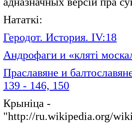
адназначных версій пра су
Нататкі:
Геродот. История. IV:18
Андрофаги и «клятi моска
Праславяне и балтославяне 
139 - 146, 150
Крыніца -
"http://ru.wikipedia