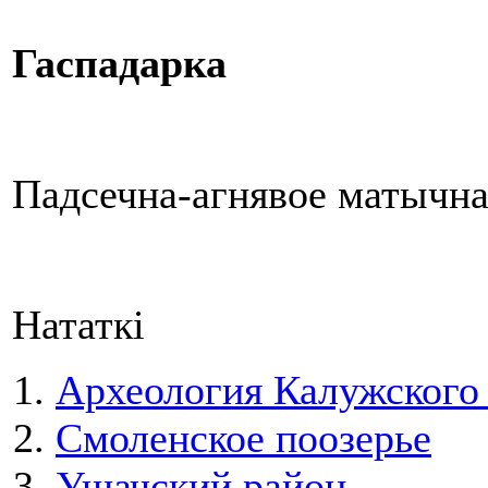
Гаспадарка
Падсечна-агнявое матычнае
Нататкі
Археология Калужского
Смоленское поозерье
Ушачский район