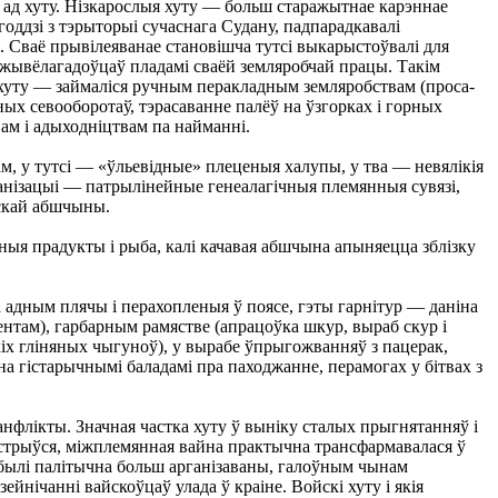
а ад хуту. Нізкарослыя хуту — больш старажытнае карэннае
оддзі з тэрыторыі сучаснага Судану, падпарадкавалі
. Сваё прывілеяванае становішча тутсі выкарыстоўвалі для
-жывёлагадоўцаў пладамі сваёй земляробчай працы. Такім
я, хуту — займаліся ручным перакладным земляробствам (проса-
ных севооборотаў, тэрасаванне палёў на ўзгорках і горных
ам і адыходніцтвам па найманні.
 у тутсі — «ўльевідные» плеценыя халупы, у тва — невялікія
рганізацыі — патрылінейные генеалагічныя племянныя сувязі,
ьскай абшчыны.
чныя прадукты і рыба, калі качавая абшчына апыняецца зблізку
на адным плячы і перахопленыя ў поясе, гэты гарнітур — даніна
нтам), гарбарным рамястве (апрацоўка шкур, выраб скур і
кіх гліняных чыгуноў), у вырабе ўпрыгожванняў з пацерак,
а гістарычнымі баладамі пра паходжанне, перамогах у бітвах з
канфлікты. Значная частка хуту ў выніку сталых прыгнятанняў і
бвастрыўся, міжплемянная вайна практычна трансфармавалася ў
ы былі палітычна больш арганізаваны, галоўным чынам
йнічанні вайскоўцаў улада ў краіне. Войскі хуту і якія