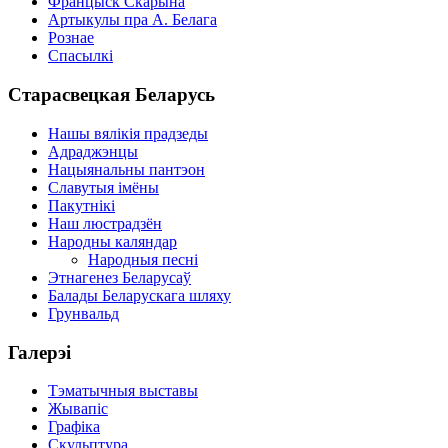
Францыск Скарына
Артыкулы пра А. Белага
Рознае
Спасылкі
Старасвецкая Беларусь
Нашы вялікія прадзеды
Адраджэнцы
Нацыянальны пантэон
Славутыя імёны
Пакутнікі
Наш люстрадзён
Народны каляндар
Народныя песні
Этнагенез Беларусаў
Балады Беларускага шляху
Грунвальд
Галерэі
Тэматычныя выставы
Жывапіс
Графіка
Скульптура