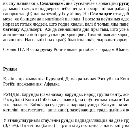
выспу называюць
Семланд
а
м
,
яна суседнічае з абласцямі
рус
а
дапамогі тым, хто падвергся небяспецы на моры ці выпрабаваў 
ганарыстасці ў нашы землі, у іх у лішку. На
Семланд
з
е
гэта даб
меха, як быццам да вышэйшай выгоды. І вось: за ваўняныя адз
норавах гэтых людзей, што годна хвалы, калі б толькі яны па
б
а
гем
аў
Адальберт. Аж да сённяшняга дня-пры тым, што ўсё аста
апаганены самой прысутнасцю хрысціян. Тамтэйшыя жыхары ўжы
ап'янення. Насельнікі тых краёў блакітнавокія, чырванатвары
Схолія 117. Выспа
рунаў
Ройне ляжыць побач з горадам Юмне, 
Рунды
Краіны пражывання: Бурундзі, Дэмакратычная Рэспубліка Конг
Рэгіён пражывання: Афрыка
РУНДЫ, барунды (саманазва), варунды, народ групы банту, ас
Рэспублікі Конга (1500 тыс. чалавек), на паўночным захадзе Тан
тыс. чалавек. Блізкія да суседняга народа руанда. Кажуць на
каталікі, пратэстанты, англікане), захоўваюцца традыцыйныя ве
У этнакультурным стаўленні рунды падпадзяляюцца на дзве гру
(0,75%). Пігмеі тва (батва) — рэшткі аўтахтоннага насельніцтв