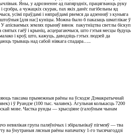
зычлівыя. Яны, у адрозненне ад папярэдніх, працягваюць руку
срэбра, а чужацкіх скурак, пах якіх данёс пагібельны яд
ыся, усімі праўдамі і няпраўдамі рвемся да адзенняў з куньяга
аштоўныя [для нас] куніцы. Можна было б паказаць шматлікае ў
. У апісваемых землях прыняў вянок пакутніцтва светлы біскуп
да святых гаёў і крыніц, асцерагаючыся, што гэтыя месцы будуць
ако і кроў, што, кажуць, даводзіць гэтых людзей да
даюць трываць над сабой ніякага спадара…..
сяляюць таксама прымежныя раёны на ўсходзе Дэмакратычнай
век) і ў Руандзе (100 тыс. чалавек). Агульная колькасць 7200
цузскай мове. Частка рунды — хрысціяне (галоўным чынам
э невялікая група паляўнічых і збіральнікаў пігмеяў — тва
хуту ва ўнутраныя лясныя раёны напачатку 1-го тысячагоддзі