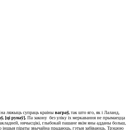
 Яна ляжыць супраць краіны
ваграў,
так што яго, як і Лаланд,
ў, [ці рунаў].
Па закону без уліку іх меркавання не прымаецца
 дакладней, нячысцікі, глыбокай пашане якім яны адданы больш,
аго іншыя піраты звычайна прадаюць, гэтыя забіваюць. Трэцюю