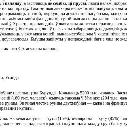
ў
і п
а
лан
аў
, а засяляюць яе
сембы
, ці прусы
, людзі вельмі добра
напад піратаў. Тамтэйшыя жыхары вельмі нізка шануюць золата і 
ро трымаюць за гной, мяркую, да асуджэння нас, бо мы, задыхаюч
енні, якія мы завём фальдонамі, тутэйшыя жыхары даюць гэтак к
верылі ў Хрыста, прапаведнікаў якога яны жорстка пераследваюць
тняе ў іх гэтак жа, як і ў нас, - яны забараняюць падыходзіць 
ваюць у ежу мяса коней, выкарыстоўваючы ў якасці пітва іх мал
я і доўгавалосыя. Быўшы закінуты ў непраходнай багне яны не жа
так што ў іх агульны кароль.
а, Уганда
ноўнае насельніцтва Бурундзі. Колькасць 5200 тыс. чалавек. За
заніі (180 тыс. чалавек), жывуць таксама ў Угандзе (294 тыс. чала
 мове рунды. Значная частка рунды двухмоўная — кажа і на фран
раванні і культы.
пы: жывёлагадоўцы — тутсі (15%), земляробы — хуту (85%) і яшч
а, выцесненага падчас міграцыі з паўночнага захаду груп банту 