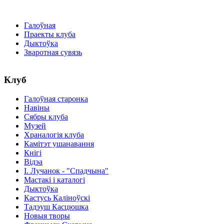
Галоўная
Праекты клуба
Дыктоўка
Зваротная сувязь
Клуб
Галоўная старонка
Навіны
Сябры клуба
Музей
Храналогія клуба
Камітэт ушанавання
Кнігі
Відэа
І. Лучанок - "Спадчына"
Мастакі i каталогi
Дыктоўка
Кастусь Каліноўскі
Тадэуш Касцюшка
Новыя творы