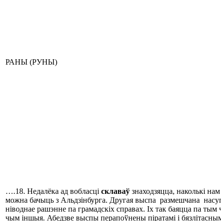
РАНЫ (РУНЫ)
….18. Недалёка ад вобласці
склав
аў
знаходзяцца, наколькі на
можна бачыць з Альдзінбурга. Другая выспа размешчана насу
ніводнае рашэнне па грамадскіх справах. Іх так баяцца па тым
чым іншыя. Абедзве выспы перапоўнены піратамі і бязлітаснымі