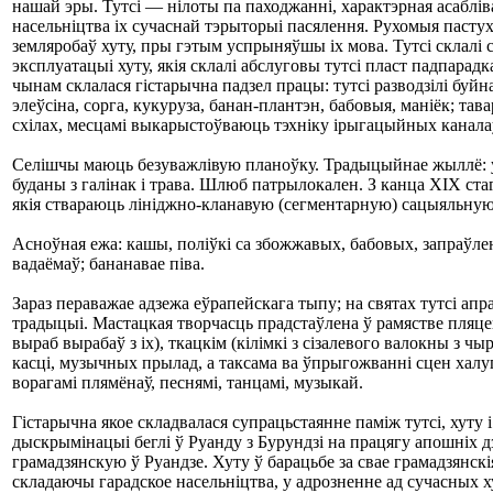
нашай эры. Тутсі — нілоты па паходжанні, характэрная асаблів
насельніцтва іх сучаснай тэрыторыі пасялення. Рухомыя пастух
земляробаў хуту, пры гэтым успрыняўшы іх мова. Тутсі склалі 
эксплуатацыі хуту, якія склалі абслуговы тутсі пласт падпар
чынам склалася гістарычна падзел працы: тутсі разводзілі буй
элеўсіна, сорга, кукуруза, банан-плантэн, бабовыя, маніёк; т
схілах, месцамі выкарыстоўваюць тэхніку ірыгацыйных каналаў
Селішчы маюць безуважлівую планоўку. Традыцыйнае жыллё: у 
буданы з галінак і трава. Шлюб патрылокален. З канца XIX ста
якія ствараюць лініджно-кланавую (сегментарную) сацыяльную 
Асноўная ежа: кашы, поліўкі са збожжавых, бабовых, запраўлен
вадаёмаў; бананавае піва.
Зараз пераважае адзежа еўрапейскага тыпу; на святах тутсі апр
традыцыі. Мастацкая творчасць прадстаўлена ў рамястве пляце
выраб вырабаў з іх), ткацкім (кілімкі з сізалевого валокны з
касці, музычных прылад, а таксама ва ўпрыгожванні сцен халу
ворагамі плямёнаў, песнямі, танцамі, музыкай.
Гістарычна якое складвалася супрацьстаянне паміж тутсі, хуту 
дыскрымінацыі беглі ў Руанду з Бурундзі на працягу апошніх д
грамадзянскую ў Руандзе. Хуту ў барацьбе за свае грамадзянск
складаючы гарадское насельніцтва, у адрозненне ад сучасных ху