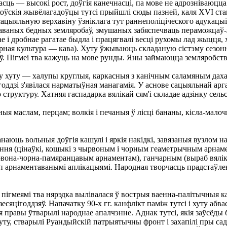
асць — высокі рост, доўгія канечнасці, па мове не адрозніваюцц
оўскія жывёлагадоўцы тутсі прыйшлі сюды пазней, каля XVI стаг
сацыяльную верхавіну ўзніклага тут раннеполіціческого адукацыі
адкаваных бедных земляробаў, змушаных забяспечваць пераможцаў
нае і дробнае рагатае быдла і працягвалі весці рухомы лад жыцц
аварная культура — кава). Хуту ўжываюць складаную сістэму сезон
. Пігмеі тва кажуць на мове рунды. Яны займаюцца земляробств
хуту — халупы круглыя, каркасныя з канічным саламяным дахам,
годдзі з'явілася нарматыўная манагамія. У аснове сацыяльнай а
структуру. Хатняя гаспадарка вялікай сям'і складае адзінку сел
ыя маслам, перцам; волкія і печаныя ў лісці бананы, кісла-мало
анаюць вольныя доўгія кашулі і яркія накідкі, завязаныя вузлом 
ння (цінаўкі, кошыкі з чырвоным і чорным геаметрычным арнаме
 чырвона-чорна-памяранцавым арнаментам), ганчарным (выраб вялі
п арнаментаванымі аплікацыямі. Народная творчасць прадстаўлен
і пігмеямі тва нярэдка вылівалася ў вострыя ваенна-палітычныя 
зесяцігоддзяў. Напачатку 90-х гг. канфлікт паміж тутсі і хуту а
ія правы ўтварылі народнае апалчэнне. Аднак тутсі, якія заўсёд
ту, стварылі Руандыйскій патрыятычны фронт і захапілі пры садзе