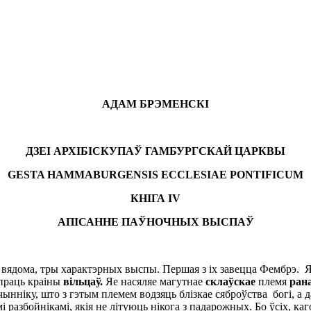
A
ДАМ БРЭМЕНСКІ
ДЗЕІ АРХІБІСКУПАЎ ГАМБУРГСКАЙ ЦАРКВЫ
GESTA HAMMABURGENSIS ECCLESIAE PONTIFICUM
КНІГА
IV
АПІСАННЕ ПАЎНОЧНЫХ ВЫСПАЎ
м вядома, тры характэрных выспы. Першая з іх завецца Фембрэ.
праць краіны
вільцаў.
Яе насяляе магутнае
склаўскае
племя
рана
 чынніку, што з гэтым племем водзяць блізкае сяброўства богі, а
 разбойнікамі, якія не літуюць нікога з падарожных. Бо ўсіх, к