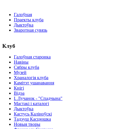
Галоўная
Праекты клуба
Дыктоўка
Зваротная сувязь
Клуб
Галоўная старонка
Навіны
Сябры клуба
Музей
Храналогія клуба
Камітэт ушанавання
Кнігі
Відэа
І. Лучанок - "Спадчына"
Мастакі i каталогi
Дыктоўка
Кастусь Каліноўскі
Тадэуш Касцюшка
Новыя творы