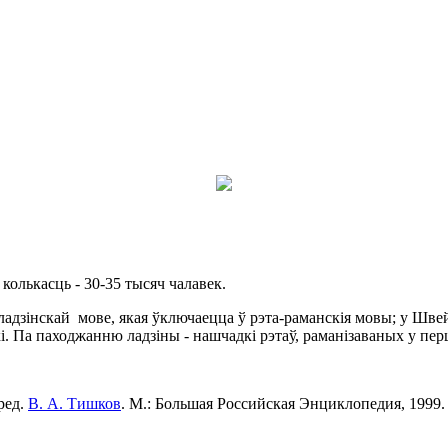
 колькасць - 30-35 тысяч чалавек.
адзінскай мове, якая ўключаецца ў рэта-раманскія мовы; у Швей
кі. Па паходжанню ладзіны - нашчадкі рэтаў, раманізаваных у пер
ред.
В. А. Тишков
. М.: Большая Российская Энциклопедия, 1999.