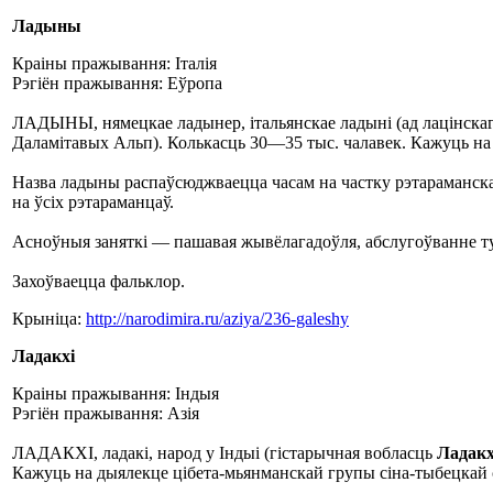
Ладыны
Краіны пражывання: Італія
Рэгіён пражывання: Еўропа
ЛАДЫНЫ, нямецкае ладынер, італьянскае ладыні (ад лацінскага
Даламітавых Альп). Колькасць 30—35 тыс. чалавек. Кажуць на
Назва ладыны распаўсюджваецца часам на частку рэтараманска
на ўсіх рэтараманцаў.
Асноўныя заняткі — пашавая жывёлагадоўля, абслугоўванне туры
Захоўваецца фальклор.
Крыніца:
http://narodimira.ru/aziya/236-galeshy
Ладакхі
Краіны пражывання: Індыя
Рэгіён пражывання: Азія
ЛАДАКХІ, ладакі, народ у Індыі (гістарычная вобласць
Ладак
Кажуць на дыялекце цібета-мьянманскай групы сіна-тыбецкай ся