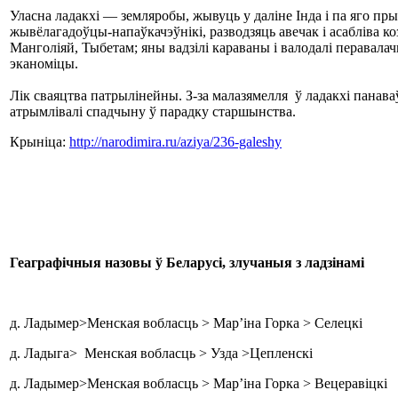
Уласна ладакхі — земляробы, жывуць у даліне Інда і па яго п
жывёлагадоўцы-напаўкачэўнікі, разводзяць авечак і асабліва ко
Манголіяй, Тыбетам; яны вадзілі караваны і валодалі перавала
эканоміцы.
Лік сваяцтва патрылінейны. З-за малазямелля ў ладакхі панава
атрымлівалі спадчыну ў парадку старшынства.
Крыніца:
http://narodimira.ru/aziya/236-galeshy
Геаграфічныя назовы ў Беларусі, злучаныя з ладзінамі
д. Ладымер>Менская вобласць > Мар’іна Горка > Селецкі
д. Ладыга> Менская вобласць > Узда >Цепленскі
д. Ладымер>Менская вобласць > Мар’іна Горка > Вецеравіцкі