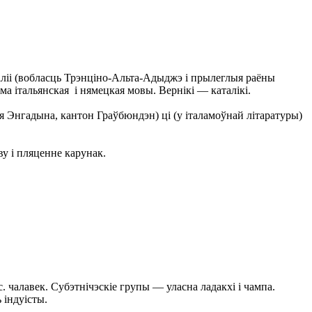
аліі (вобласць Трэнціно-Альта-Адыджэ і прылеглыя раёны
 італьянская і нямецкая мовы. Вернікі — каталікі.
 Энгадына, кантон Граўбюндэн) ці (у італамоўнай літаратуры)
у і пляценне карунак.
 чалавек. Субэтнічэскіе групы — уласна ладакхі і чампа.
 індуісты.