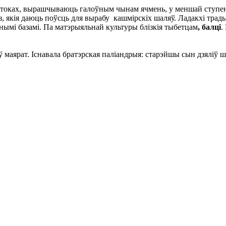
рытоках, вырашчываюць галоўным чынам ячмень, у меншай ступен
з, якія даюць поўсць для вырабу кашмірскіх шаляў. Ладакхі трад
чнымі базамі. Па матэрыяльнай культуры блізкія тыбетцам
, балці
.
ў маярат. Існавала братэрская паліандрыя: старэйшы сын дзяліў 