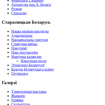
Францыск Скарына
Артыкулы пра А. Белага
Рознае
Спасылкі
Старасвецкая Беларусь
Нашы вялікія прадзеды
Адраджэнцы
Нацыянальны пантэон
Славутыя імёны
Пакутнікі
Наш люстрадзён
Народны каляндар
Народныя песні
Этнагенез Беларусаў
Балады Беларускага шляху
Грунвальд
Галерэі
Тэматычныя выставы
Жывапіс
Графіка
Скульптура