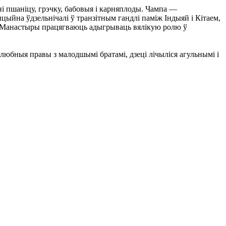
і пшаніцу, грэчку, бабовыя і карняплоды. Чампа —
ыцыйна ўдзельнічалі ў транзітным гандлі паміж Індыяй і Кітаем,
 Манастыры працягваюць адыгрываць вялікую ролю ў
шлюбныя правы з малодшымі братамі, дзеці лічыліся агульнымі і