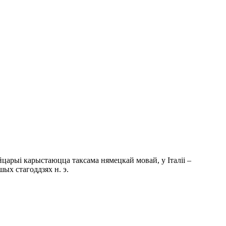
царыі карыстаюцца таксама нямецкай мовай, у Італіі –
шых стагоддзях н. э.