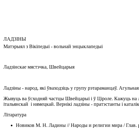
ЛАДЗІНЫ
Матэрыял з Вікіпедыі - вольнай энцыклапедыі
Ладзінскае мястэчка, Швейцарыя
Ладзіны - народ, які ўваходзіць у групу рэтараманцаў. Агульная
Жывуць ва ўсходняй частцы Швейцарыі і ў Ціроле. Кажуць на л
італьянскай і нямецкай. Вернікі ладзіны - пратэстанты і каталі
Літаратура
Новиков М. Н. Ладины // Народы и религии мира / Глав. 