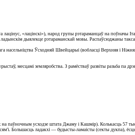
 лацінус, «лацінскі»), народ групы рэтараманцаў на поўначы Іт
 ладынскім дыялекце рэтараманскай мовы. Распаўсюджаны таксама
га насельніцтва Ўсходняй Швейцарыі (вобласці Верхняя і Ніжняя
стаў, месцамі земляробства. З рамёстваў развіты разьба па дрэв
х
на паўночным усходзе штата Джаму і Кашмір). Колькасць 57 тыс.
м'і. Большасць ладакхі — будысты-ламаісты (секты дукпа), ёсць