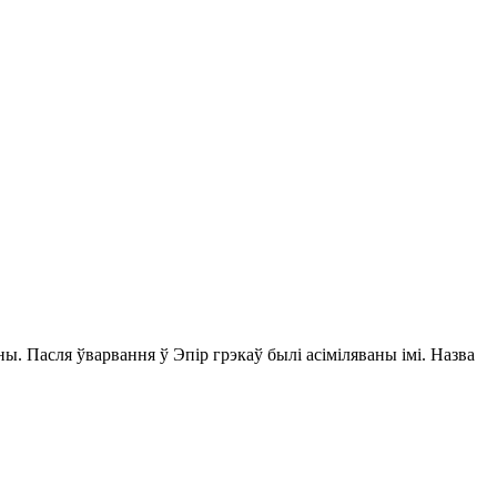
ы. Пасля ўварвання ў Эпір грэкаў былі асіміляваны імі. Назва