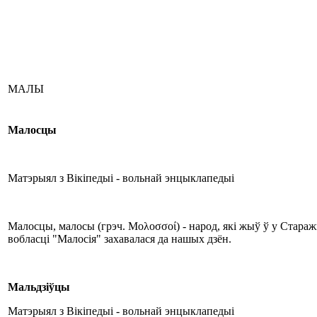
МАЛЫ
Малосцы
Матэрыял з Вікіпедыі - вольнай энцыклапедыі
Малосцы, малосы (грэч. Μολοσσοί) - народ, які жыў ў у Стараж
вобласці "Малосія" захавалася да нашых дзён.
Мальдзіўцы
Матэрыял з Вікіпедыі - вольнай энцыклапедыі