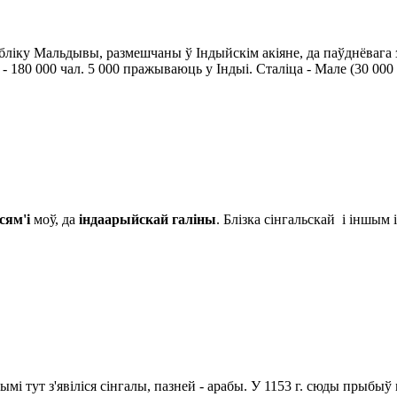
убліку Мальдывы, размешчаны ў Індыйскім акіяне, да паўднёвага 
- 180 000 чал. 5 000 пражываюць у Індыі. Сталіца - Мале (30 000 ч
сям'і
моў, да
індаарыйскай галіны
. Блізка сінгальскай і іншым
мі тут з'явіліся сінгалы, пазней - арабы. У 1153 г. сюды прыбыў