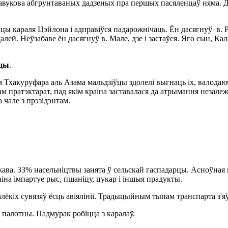
. Навукова абгрунтаваных дадзеных пра першых пасяленцаў няма. Д
ачцы караля Цэйлона і адправіўся падарожнічаць. Ён дасягнуў 
 далей. Неўзабаве ён дасягнуў в. Мале, дзе і застаўся. Яго сын,
йцы
.
Тхакуруфара аль Азама мальдзіўцы здолелі выгнаць іх, валодаючы 
м пратэктарат, пад якім краіна заставалася да атрымання незалеж
 чале з прэзідэнтам.
жава. 33% насельніцтвы занята ў сельскай гаспадарцы. Асноўная к
іна імпартуе рыс, пшаніцу, цукар і іншыя прадукты.
лёкіх сувязяў ёсць авіялініі. Традыцыйным тыпам транспарта з'
 палотны. Падмурак робіцца з каралаў.