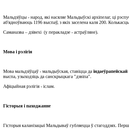
Мальдзіўцы - народ, які насяляе Мальдыўскі архіпелаг, ці рэсп
аб'ядноўваюць 1196 выспаў, з якіх заселена каля 200. Колькасць 
Саманазва – дзівехі (у перакладзе - астраўляне).
Мова і рэлігія
Мова мальдзіўцаў - мальдыўская, ставіцца да
індаеўрапейскай 
выспа, узыходзіць да санскрыцкага "дзвіпа".
Афіцыйная рэлігія - іслам.
Гісторыя і паходжанне
Гісторыя каланізацыі Мальдываў губляецца ў стагоддзях. Першы