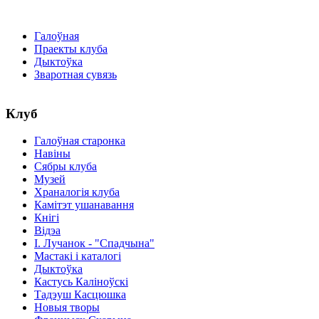
Галоўная
Праекты клуба
Дыктоўка
Зваротная сувязь
Клуб
Галоўная старонка
Навіны
Сябры клуба
Музей
Храналогія клуба
Камітэт ушанавання
Кнігі
Відэа
І. Лучанок - "Спадчына"
Мастакі i каталогi
Дыктоўка
Кастусь Каліноўскі
Тадэуш Касцюшка
Новыя творы