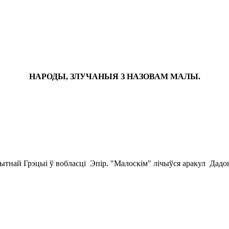
НАРОДЫ, ЗЛУЧАНЫЯ З НАЗОВАМ МАЛЫ.
ытнай Грэцыі ў вобласці Эпір. "Малоскім" лічыўся аракул Дадон