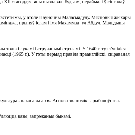
а XII стагоддзя яны вызнавалі будызм, пераймалі ў сінгалаў
в. Расгетымы, у атоле Паўночны Маласмадулу. Мясцовыя жыхары
 Каламінджа, прыняў іслам і імя Махаммад ул Абдул. Мальдывы
толькі лукамі і атручанымі стрэламі. У 1640 г. тут з'явіліся
насці (1965 г.). У гэты перыяд правіла праанглійскі скіраваная
ультура - какосавы арэх. Аснова эканомікі - рыбалоўства.
яўляюцца вазы, запрэжаныя быкамі.