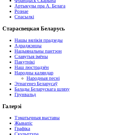
Францыск Скарына
Артыкулы пра А. Белага
Рознае
Спасылкі
Старасвецкая Беларусь
Нашы вялікія прадзеды
Адраджэнцы
Нацыянальны пантэон
Славутыя імёны
Пакутнікі
Наш люстрадзён
Народны каляндар
Народныя песні
Этнагенез Беларусаў
Балады Беларускага шляху
Грунвальд
Галерэі
Тэматычныя выставы
Жывапіс
Графіка
Скульптура