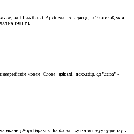
захаду ад Шры-Ланкі. Архіпелаг складаецца з 19 атолаў, якія
ал на 1981 г.).
 індаарыйскім мовам. Слова "
дзівехі
" паходзіць ад "дзіва" -
 мараканец Абул Барактул Барбары і хутка звярнуў будыстаў у