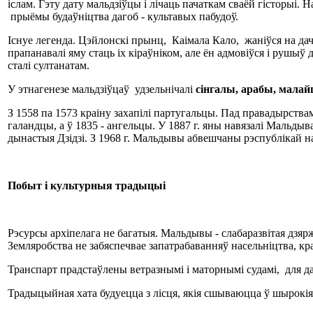
іслам. Гэту дату мальдзіўцы і лічаць пачаткам сваёй гісторыі
прыёмы будаўніцтва дагоб - культавых пабудоў.
Існуе легенда. Цэйлонскі прынц, Каімала Кало, жаніўся на д
прапанавалі яму стаць іх кіраўніком, але ён адмовіўся і рушыў
сталі султанатам.
У этнагенезе мальдзіўцаў удзельнічалі
с
і
нгалы
, арабы, мала
З 1558 па 1573 краіну захапілі партугальцы. Пад правадырствам 
галандцы, а ў 1835 - ангельцы. У 1887 г. яны навязалі Мальдыва
дынастыя Дзідзі. З 1968 г. Мальдывы абвешчаны рэспублікай на
Побыт і культурныя традыцыі
Рэсурсы архіпелага не багатыя. Мальдывы - слабаразвітая дзяр
Земляробства не забяспечвае запатрабаванняў насельніцтва, кра
Транспарт прадстаўлены ветразнымі і маторнымі судамі, для да
Традыцыйная хата будуецца з лісця, якія сшываюцца ў шырокія