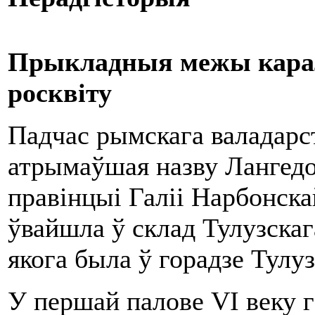
Прыкладныя межы карале
росквіту
Падчас рымскага валадарс
атрымаўшая назву Лангедо
правінцыі Галіі Нарбонска
ўвайшла ў склад Тулузскага
якога была ў горадзе Тулуз
У першай палове VI веку 