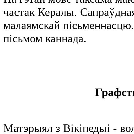
частак Кералы. Сапраўдная
малаямскай пісьменнасцю.
пісьмом каннада.
Графст
Матэрыял з Вікіпедыі - в