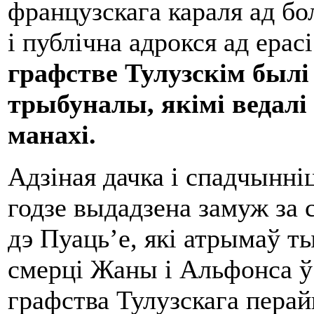
французскага караля ад бо
і публічна адрокся ад ерас
графстве Тулузскім был
трыбуналы, якімі ведалі
манахі.
Адзіная дачка і спадчынні
годзе выдадзена замуж за 
дэ Пуаць’е, які атрымаў т
смерці Жаны і Альфонса ў 
графства Тулузскага пера