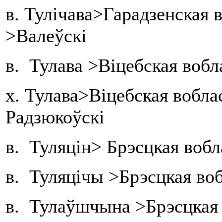
в. Тулічава>Гарадзенская 
>Валеўскі
в. Тулава >Віцебская вобл
х. Тулава>Віцебская вобл
Радзюкоўскі
в. Туляцін> Брэсцкая вобл
в. Туляцічы >Брэсцкая воб
в. Тулаўшчына >Брэсцкая