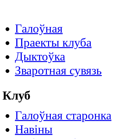
Галоўная
Праекты клуба
Дыктоўка
Зваротная сувязь
Клуб
Галоўная старонка
Навіны