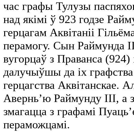
час графы Тулузы паспяхов
над якімі ў 923 годзе Райму
герцагам Аквітаніі Гільём
перамогу. Сын Раймунда II
вугорцаў з Праванса (924) 
далучыўшы да іх графства 
герцагства Аквітанскае. Ал
Авернь’ю Раймунду III, а 
змагацца з графамі Пуаць’
пераможцамі.