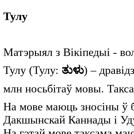
Тулу
Матэрыял з Вікіпедыі - в
Тулу (Тулу:
ತುಳು
) – дравід
млн носьбітаў мовы. Такса
На мове маюць зносіны ў 
Дакшынскай Каннады і Уду
На гэтай мове таксама ма