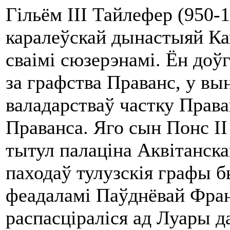
Гільём III Тайлефер (950-1
каралеўскай дынастыяй К
сваімі сюзерэнамі. Ён доў
за графства Праванс, у вын
валадарстваў частку Права
Праванса. Яго сын Понс II 
тытул палаціна Аквітанск
паходаў тулузскія графы 
феадаламі Паўднёвай Фран
распасціраліся ад Луары д