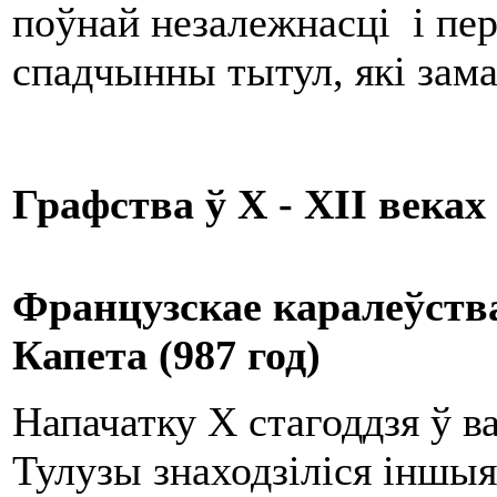
поўнай незалежнасці і пер
спадчынны тытул, які зама
Графства ў X - XII веках
Французскае каралеўства
Капета (987 год)
Напачатку X стагоддзя ў в
Тулузы знаходзіліся іншыя