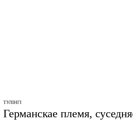
ТУЛІНГІ
Германскае племя, суседняе