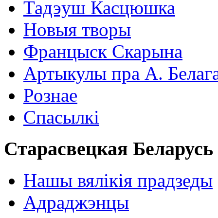
Тадэуш Касцюшка
Новыя творы
Францыск Скарына
Артыкулы пра А. Белаг
Рознае
Спасылкі
Старасвецкая Беларусь
Нашы вялікія прадзеды
Адраджэнцы