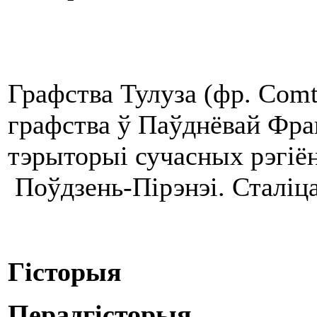
Графства Тулуза (фр. Comt
графства ў Паўднёвай Фра
тэрыторыі сучасных рэгіён
Поўдзень-Пірэнэі. Сталіца
Гісторыя
Перадгісторыя