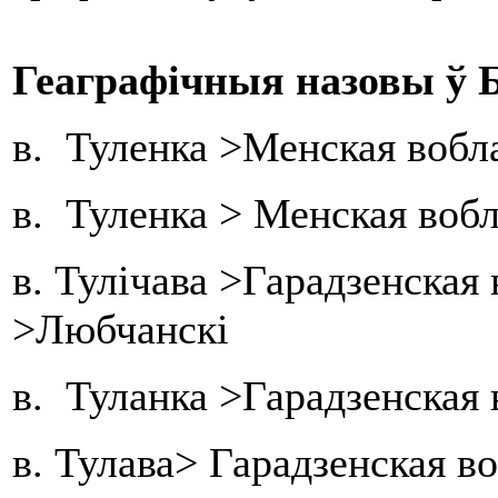
Геаграфічныя назовы ў Б
в. Туленка >Менская вобл
в. Туленка > Менская воб
в. Тулічава >Гарадзенская
>Любчанскі
в. Туланка >Гарадзенская 
в. Тулава> Гарадзенская во