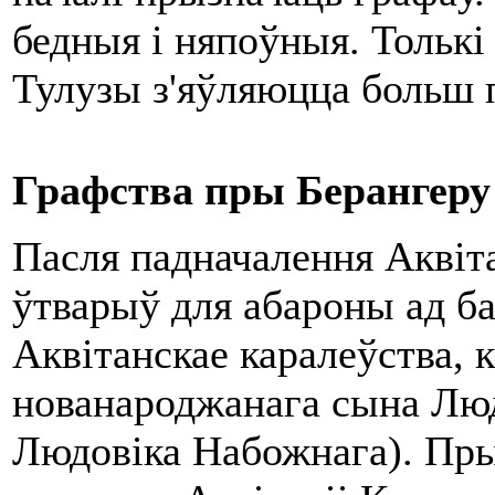
бедныя і няпоўныя. Тольк
Тулузы з'яўляюцца больш 
Графства пры Бер
а
нгер
у
Пасля падначалення Аквіта
ўтварыў для абароны ад ба
Аквітанскае каралеўства, к
нованароджанага сына Люд
Людовіка Набожнага). Пры