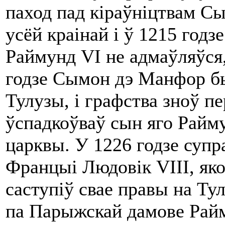
паход пад кіраўніцтвам С
усёй краінай і ў 1215 годз
Раймунд VI не адмаўляўся, 
годзе Сымон дэ Манфор бы
Тулузы, і графства зноў п
ўспадкоўваў сын яго Райму
царквы. У 1226 годзе супр
Францыі Людовік VIII, як
саступіў свае правы на Тул
па Парыжскай дамове Райм