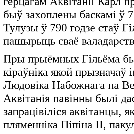
герцагам Аквітаніі Карл п
быў захоплены баскамі ў 
Тулузы ў 790 годзе стаў Г
пашырыць сваё валадарств
Пры прыёмных Гільёма был
кіраўніка якой прызначаў 
Людовіка Набожнага па Ве
Аквітанія павінны былі д
запрацівіліся аквітанцы, я
пляменніка Піпіна II, паку