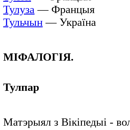
Тулуза
— Францыя
Тульчын
— Україна
МІФАЛОГІЯ.
Тулпар
Матэрыял з Вікіпедыі - в