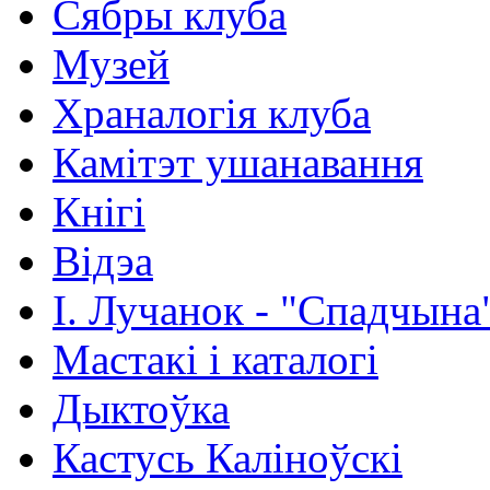
Сябры клуба
Музей
Храналогія клуба
Камітэт ушанавання
Кнігі
Відэа
І. Лучанок - "Спадчына
Мастакі i каталогi
Дыктоўка
Кастусь Каліноўскі