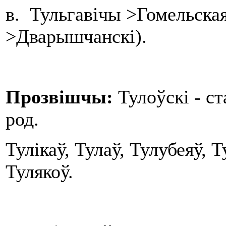
в. Тульгавічы >Гомельская
>Дварышчанскі).
Прозвішчы:
Тулоўскі - с
род.
Тулікаў, Тулаў, Тулубеяў, 
Тулякоў.