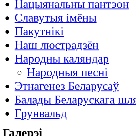
Нацыянальны пантэон
Славутыя імёны
Пакутнікі
Наш люстрадзён
Народны каляндар
Народныя песні
Этнагенез Беларусаў
Балады Беларускага шл
Грунвальд
Галерэі