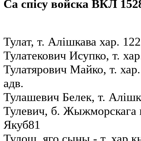
Са спісу войска ВКЛ 1528
Тулат, т. Алiшкава хар. 122
Тулатекович Исупко, т. хар
Тулатярович Майко, т. хар
адв.
Тулашевич Белек, т. Алiшк
Тулевич, б. Жыжморскага па
Якуб81
Тулош, яго сыны - т. хар к