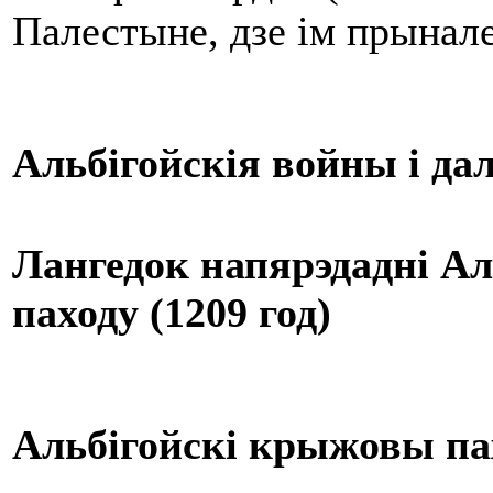
Палестыне, дзе ім прынал
Альб
і
гойск
ія
войны і да
Лангедок
напярэдадні Ал
паходу (1209 год)
Альб
і
гойск
і
крыжовы па