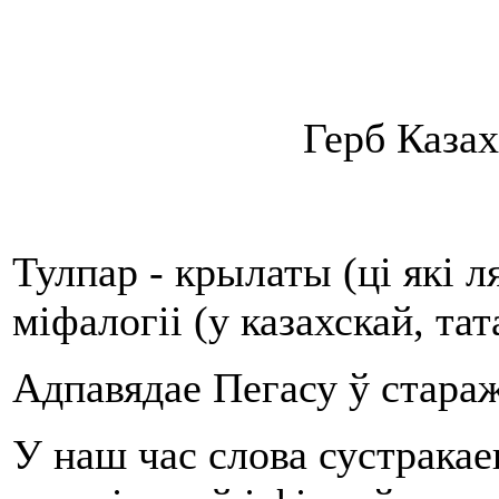
Герб Казах
Тулпар - крылаты (ці які л
міфалогіі (у казахскай, та
Адпавядае Пегасу ў стара
У наш час слова сустракае