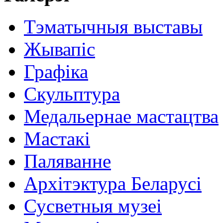
Тэматычныя выставы
Жывапіс
Графіка
Скульптура
Медальернае мастацтва
Мастакі
Паляванне
Архітэктура Беларусі
Сусветныя музеі