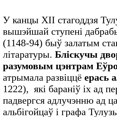
У канцы XII стагоддзя Тул
вышэйшай ступені дабрабы
(1148-94) быў залатым ста
літаратуры.
Бліскучы дво
разумовым цэнтрам Еўр
атрымала развіццё
ерась 
1222), які бараніў іх ад п
падвергся адлучэнню ад ца
альбігойцаў і графа Тулу