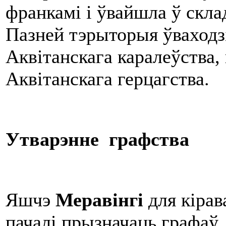
франкамі і ўвайшла ў скла
Пазней тэрыторыя ўваходз
Аквітанскага каралеўства,
Аквітанскага герцагства.
Утварэнне графства
Яшчэ
Меравінгі
для кірав
пачалі прызначаць графаў.