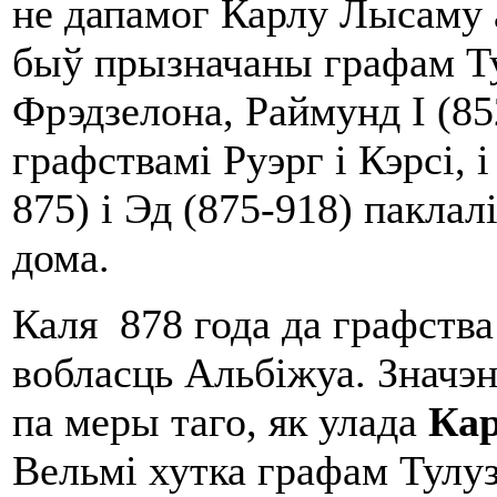
не дапамог Карлу Лысаму а
быў прызначаны графам Ту
Фрэдзелона, Раймунд I (85
графствамі Руэрг і Кэрсі, 
875) і Эд (875-918) паклал
дома.
Каля 878 года да графств
вобласць Альбіжуа. Значэн
па меры таго, як улада
Кар
Вельмі хутка графам Тулу