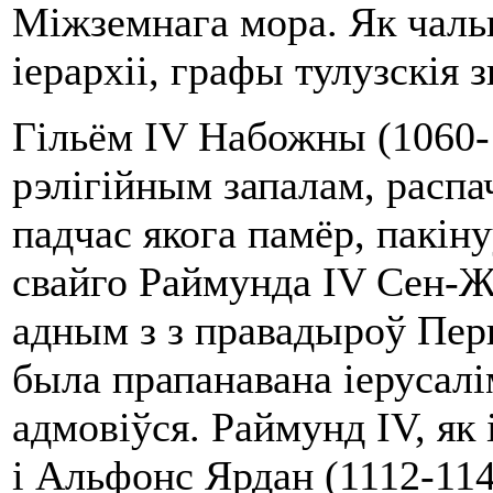
Міжземнага мора. Як чал
іерархіі, графы тулузскія 
Гільём IV Набожны (1060-1
рэлігійным запалам, распа
падчас якога памёр, пакі
свайго Раймунда IV Сен-Жы
адным з з правадыроў Пер
была прапанавана іерусалім
адмовіўся. Раймунд IV, як 
і Альфонс Ярдан (1112-114