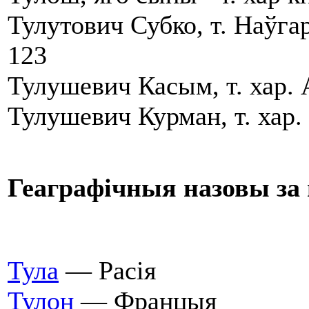
Тулутович Субко, т. Наўгар
123
Тулушевич Касым, т. хар.
Тулушевич Курман, т. хар
Геаграфічныя назовы за 
Тула
— Расія
Тулон
— Францыя