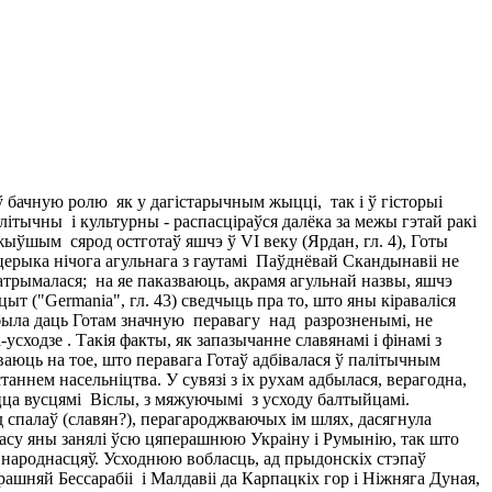
ў бачную ролю як у дагістарычным жыцці, так і ў гісторыі
літычны і культурны - распасціраўся далёка за межы гэтай ракі
ыўшым сярод остготаў яшчэ ў VI веку (Ярдан, гл. 4), Готы
ацерыка нічога агульнага з гаутамі Паўднёвай Скандынавіі не
атрымалася; на яе паказваюць, акрамя агульнай назвы, яшчэ
ыт ("Germania", гл. 43) сведчыць пра то, што яны кіраваліся
а была даць Готам значную перавагу над разрозненымі, не
усходзе . Такія факты, як запазычанне славянамі і фінамі з
зваюць на тое, што перавага Готаў адбівалася ў палітычным
таннем насельніцтва. У сувязі з іх рухам адбылася, верагодна,
аюцца вусцямі Віслы, з мяжуючымі з усходу балтыйцамі.
 спалаў (славян?), перагароджваючых ім шлях, дасягнула
часу яны занялі ўсю цяперашнюю Украіну і Румынію, так што
х народнасцяў. Усходнюю вобласць, ад прыдонскіх стэпаў
рашняй Бессарабіі і Малдавіі да Карпацкіх гор і Ніжняга Дуная,