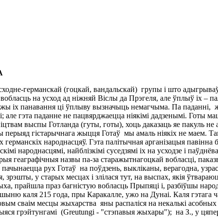
А
 усходне-германскай (гоцкай, вандальскай) групы і што адыгрыва
вобласць на усход ад ніжняй Віслы да Прэгеля, але ўплыў іх – па
межы іх панавання ці ўплыву вызначыць немагчыма. Па паданні, ж
і; але гэта паданне не пацвярджаецца ніякімі дадзенымі. Готы м
цтвам выспы Готланда (гуты, готы), хоць даказаць яе пакуль не 
шы перыяд гістарычнага жыцця Готаў мы амаль ніякіх не маем. Тац
ых германскіх народнасцяў. Гэта палітычная арганізацыя павінн
імі народнасцямі, найблізкімі суседзямі іх на усходзе і паўднёва-
аторыя геаграфічныя назвы па-за старажытнагоцкай вобласці, пака
. пачынаецца рух Готаў на поўдзень, выкліканы, верагодна, узрас
ся, зрэшты, у старых месцах і злілася тут, на выспах, якія ўтвар
ыха, прайшла праз багністую вобласць Прыпяці і, разбіўшы народ
ыню каля 215 года, пры Каракалле, ужо на Дунаі. Каля гэтага 
 новым сваім месцы жыхарства яны распаліся на некалькі асобны
шыяся грэйтунгамі (Greutungi - "стэпавыя жыхары"); на З., у цяпе