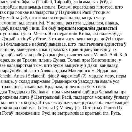
асялялі тайфалы (Thaifali, Taiphali), якія амаль заўсёды
сапраўды вызначыць нельга. Вельмі верагодная гіпотэза, што
так пра гоцкае валадарства ў Паўднёвай Расіі ("гоцкім
 Хутчэй за ўсё, што кожная гоцкая народнасць з часу
гемонію над астатнімі. У першы раз гэта здарылася, відаць,
ідаў, вандалаў і інш. Ён быў
першым каралём дынастыі
спустошылі ўсю Мезію. Яго пераемнік Кніва, які належаў да
 Дэцый загінуў у бітве. З гэтага часу пачынаецца доўгі шэраг
 і бязладнасць набегаў даказвае, што палітычнага адзінства ў
сціяне, выведзеныя імі з рымскіх правінцый, занеслі ў іх
ову, адбываўся ад рабоў-хрысціян, вывезеных з Малой Азіі. Каб
зараз, як да Траяна, плынь Дуная. Толькі пры Канстанціне, у
ае валадарствы тым, што зусім выцесніў з Дакіі вандалаў.
ія параўноўвалі яго з Аляксандрам Македонскім. Ярдан дае
i, Antes і Sclaueni), фінаў, чарамісаў (?), мардву, меру, перм
начыць, у склад дзяржавы Эрманарыха ўваходзіла амаль уся
радыцыя, захаваная Ярданам, ці ледзь ва ўсіх сваіх
родка Тэадарыха Вялікага, пры чым маглі адбіцца ўспаміны пра
асяроджаны яшчэ ў Цэнтральнай Расіі, падвергся моцнаму ўплыву
алі вестготы (гл.). З тых часоў пачынаецца адасобленае жыццё
чаткова пакінулі іх толькі ў V веку (гл. Остготы). Рэшткі іх
ем Готаў паходжанне Русі не вытрымлівае крытыкі (гл. Русь,