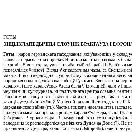
ГОТЫ
ЭНЦЫКЛАПЕДЫЧНЫ
СЛОЎНІК
БРАКГАЎЗА
І
ЕФРОН
Готы
- народ германскага паходжання, які ўваходзіць у склад
вялікага перасялення народаў. Найстаражытная радзіма іх была 
і ахопліваў, верагодна, увесь прыбалтыйскі край. Паўднёвыя 
перасяліліся ў нізоўі Віслы ў спрадвечныя часы, са Скандынаві
маюць. Больш верагодная сувязь Готаў з аднайменным насельні
народныя паданні, якія захаваліся ў Гутасаге. Звестак пра пер
каралямі і што каралеўская ўлада была ў іх мацней, чым у інш
меўшымі ні культурнага, ні палітычнага цэнтра славяна-балтыйск
гоцкай мовы слоў для пазначэння князя і г. д., роўна як і нек
жыцці суседніх плямёнаў. У другой палове II стагоддзя па Р. Х
маркаманская вайна (гл.). Частка гоцкага насельніцтва застала
Галоўная маса пад правадырствам караля Філімера, сына Гудар
ўзбярэжжа Чорнага мора. З рымлянамі Готы сутыкнуліся ўперш
валодання іх распасціраліся ад ніжняга Дуная да Дона (?). На
прыблізна да Днястра, занялі остготы (Ostrogothi), інакш зваў