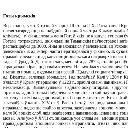
Г
оты
крымскія.
Верагодна, ужо ў трэцяй чвэрці III ст. па Р. Х. Готы занялі
пасля засяродзіцца на паўднёвай горнай частцы Крыму, паміж Су
кліматы); у ёй ацалела жменя Готаў, якіх не кранула гунская б
Готамі тэтраксітамі, якія жылі на Таманскім паўвостраве і загін
распасціраўся да 3000. Яны знаходзіліся ў залежнасці ад Усход
залежнасць іх ад імпер. часта ператваралася ў фікцыю
.
Іх сувя
прамой залежнасці ад канстанцінопальскага патрыярха нават і т
тады Таўрыдай. Да гэтага часу, менавіта да 787 г., ставіцца паў
працягвалі кіравацца сваім князем. Не змянілася становішча Го
пытання помнік, вядомы пад назвай "Цыдулкі гоцкага тапарха"
ад Візантыі, залежалі збольшага і ад полаўцаў. Калі ў 1204 г
з'явіліся ў Крым упершыню ў 1223 г., зрабілі сваімі даннікамі 
незалежнасці. Змяшчаўшыяся з аднаго боку татарамі, з другога
зрэшты, адной толькі паўднёва-заходняй часткай паўвострава;
як генуэзскімі валадарствамі, так і гоцкім княствам. Князь І
высяліўся ў канцы XIV ст. ў Расію і стаў тут родапачынальн
перажыла падзенне свайго княства, захоўваючы гоцкую мову. Бар
каля 90 гоцкіх слоў, якія неабвержна даказваюць існаванне го
мовы. Але ўжо ў XVII ст. знікаюць усе сляды яе; апошнія рэштк
правадырствам апошняга гоцкага мітрапаліта, Ігната, яны пага