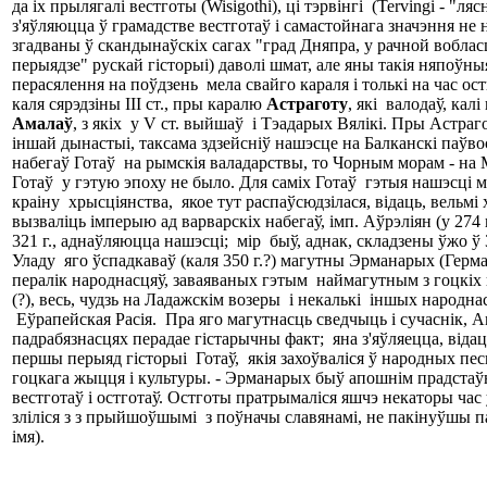
да іх прылягалі вестготы (Wisigothi), ці тэрвінгі (Tervingi - "
з'яўляюцца ў грамадстве вестготаў і самастойнага значэння не
згадваны ў скандынаўскіх сагах "град Дняпра, у рачной вобласц
перыядзе" рускай гісторыі) даволі шмат, але яны такія няпоўны
перасялення на поўдзень мела свайго караля і толькі на час ост
каля сярэдзіны III ст., пры каралю
А
стр
а
гот
у
, які валодаў, кал
Амал
аў
, з якіх у V ст. выйшаў і Тэадарых Вялікі. Пры Астр
іншай дынастыі, таксама здзейсніў нашэсце на Балканскі паўвос
набегаў Готаў на рымскія валадарствы, то Чорным морам - на М
Готаў у гэтую эпоху не было. Для саміх Готаў гэтыя нашэсці м
краіну хрысціянства, якое тут распаўсюдзілася, відаць, вельмі
вызваліць імперыю ад варварскіх набегаў, імп. Аўрэліян (у 274 
321 г., аднаўляюцца нашэсці; мір быў, аднак, складзены ўжо ў
Уладу яго ўспадкаваў (каля 350 г.?) магутны Эрманарых (Герман
пералік народнасцяў, заваяваных гэтым наймагутным з гоцкіх кар
(?), весь, чудзь на Ладажскім возеры і некалькі іншых народн
Еўрапейская Расія. Пра яго магутнасць сведчыць і сучаснік, А
падрабязнасцях перадае гістарычны факт; яна з'яўляецца, віда
першы перыяд гісторыі Готаў, якія захоўваліся ў народных пес
гоцкага жыцця і культуры. - Эрманарых быў апошнім прадстаўн
вестготаў і остготаў. Остготы пратрымаліся яшчэ некаторы час у
зліліся з з прыйшоўшымі з поўначы славянамі, не пакінуўшы па
імя).