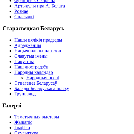
Францыск Скарына
Артыкулы пра А. Белага
Рознае
Спасылкі
Старасвецкая Беларусь
Нашы вялікія прадзеды
Адраджэнцы
Нацыянальны пантэон
Славутыя імёны
Пакутнікі
Наш люстрадзён
Народны каляндар
Народныя песні
Этнагенез Беларусаў
Балады Беларускага шляху
Грунвальд
Галерэі
Тэматычныя выставы
Жывапіс
Графіка
Скульптура