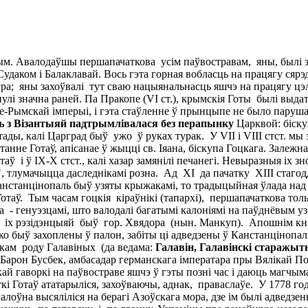
 Крым. Авалодаўшы першапачаткова усім паўвостравам, яны, былі
даком і Балаклавай. Вось гэта горная вобласць на працягу сярэдн
ура; яны захоўвалі тут сваю нацыянальнасць яшчэ на працягу цэла
улі значна раней. Па Пракопе (VI ст.), крымскія Готы былі выдатн
не-Рымскай імперыі, і гэта стаўленне ў прынцыпе не было паруша
зь з Візантыяй падтрымлівалася без перапынку
Царквой: біскуп
ады, калі Царград быў ужо ў руках турак. У VII і VIII стст. мы 
станне Готаў, апісанае ў жыцці св. Іяана, біскупа Гоцкага. Залежн
таў і ў IX-Х стст., калі хазар замянілі печанегі. Невыразныя іх
, тлумачыцца даследнікамі розна. Ад XI да пачатку XIII стагод
. Канстанцінопаль быў узяты крыжакамі, то традыцыйная ўлада над
і Готаў. Тым часам гоцкія кіраўнікі (тапархі), першапачаткова т
 - генуэзцамі, што валодалі багатымі калоніямі на паўднёвым у
 іх рэзідэнцыяй быў гор. Хвядора (нын. Манкуп). Апошнім князе
сайко быў захоплены ў палон, забіты ці адведзены ў Канстанціно
ікам роду Галавіных (да ведама:
Галавін, Галавінскі старажы
он Бусбек, амбасадар германскага імператара пры Вялікай Порце 
цкай гаворкі на паўвостраве яшчэ ў гэты позні час і даюць магч
і Готаў ататарыліся, захоўваючы, аднак, праваслаўе. У 1778 год
лоўна высяліліся на берагі Азоўскага мора, дзе ім былі адведз