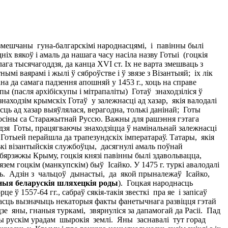
 змешчаны гуна-балгарскімі народнасцямі, і павінны былі
іх вякоў і амаль да нашага часу насіла назву Готыі (гоцкія
га тысячагоддзя, да канца XVI ст. Іх не варта змешваць з
ымі ваярамі і жылі ў сяброўстве і ў звязе з Візантыяй; іх лік
на да самага падзення апошняй у 1453 г., хоць на справе
ы (пасля архібіскупы і мітрапаліты) Готаў знаходзіліся ў
знаходзім крымскіх Готаў у залежнасці ад хазар, якія валодалі
асць ад хазар выяўлялася, верагодна, толькі данінай; Готы
 зносіны са Старажытнай Руссю. Важны для рашэння гэтага
дзя Готы, працягваючы знаходзіцца ў намінальнай залежнасці
 Готыей перайшла да трапезундскіх імператараў. Татары, якія
олькі візантыйскія службоўцы, дасягнулі амаль поўнай
збярэжжы Крыму, гоцкія князі павінны былі здавольвацца,
м гоцкім (манкупскім) быў Ісайко. У 1475 г. туркі авалодалі
паль. Адзін з чальцоў дынастыі, да якой прыналежаў Ісайко,
тныя беларускія шляхецкія роды
). Гоцкая народнасць
ў 1557-64 гг., сабраў сякія-такія звесткі пра яе і запісаў
ымасць вызначыць некаторыя факты фанетычнага развіцця гэтай
зе яны, гнаныя туркамі, звярнуліся за дапамогай да Расіі. Пад
ены рускім урадам шырокія землі. Яны заснавалі тут горад