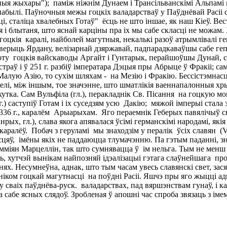
лясныя жыхары"); паміж ніжнім Дунаем і Трансільванскімі Альпамі н
 набылі. Паўночныя межы гоцкіх валадарстваў у Паўднёвай Расіі 
і, сталіца хвалебных Готаў" ёсць не што іншае, як наш Кіеў. Вес
я і блытаня, што яснай карціны пра іх мы сабе скласці не можам.
гоцкія каралі, найболей магутныя, некалькі разоў атрымлівалі ге
і верыць Ярдану, велізарнай дзяржавай, падпарадкаваўшы сабе геп
аготу гоцкія вайскаводы Аргайт і Гунтарык, перайшоўшы Дунай, 
траў і ў 251 г. разбіў імператара Дэцыя пры Абрыце ў Фракіі; сам
алую Азію, то сухім шляхам - на Мезію і Фракію. Бессістэмнасць
елі, між іншым, тое значэнне, што шматлікія ваеннапалонныя хры
 хутка. Сам Вульфіла (гл.), перакладнік Св. Пісання на гоцкую м
г.) саступіў Готам і іх суседзям усю Дакію; мяжой імперыі стала 
 336 г., каралём Арыарыхам. Яго пераемнік Геберых павялічыў св
рых, гл.), слава якога апявалася ўсімі германскімі народамі, як
алёў. Побач з геруламі мы знаходзім у пералік ўсіх славян (Veneth
асцяў, імёны якіх не паддаюцца тлумачэнню. Па гэтым паданні, з
мміян Марцеллін, так што сумнявацца ў ім нельга. Тым не менш т
ць, хутчэй вынікам найпозняй ідэалізацыі гэтага слаўнейшага п
нях. Несумнеўна, аднак, што тым часам увесь славянскі свет, з
іком гоцкай магутнасці на поўдні Расіі. Яшчэ пры яго жыцці адп
 сваіх паўднёва-руск. валадарствах, пад вяршэнствам гунаў, і кан
 сабе ясных слядоў. Зробленая ў апошні час спроба звязаць з ім