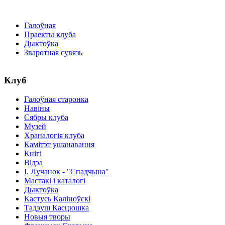
Галоўная
Праекты клуба
Дыктоўка
Зваротная сувязь
Клуб
Галоўная старонка
Навіны
Сябры клуба
Музей
Храналогія клуба
Камітэт ушанавання
Кнігі
Відэа
І. Лучанок - "Спадчына"
Мастакі i каталогi
Дыктоўка
Кастусь Каліноўскі
Тадэуш Касцюшка
Новыя творы