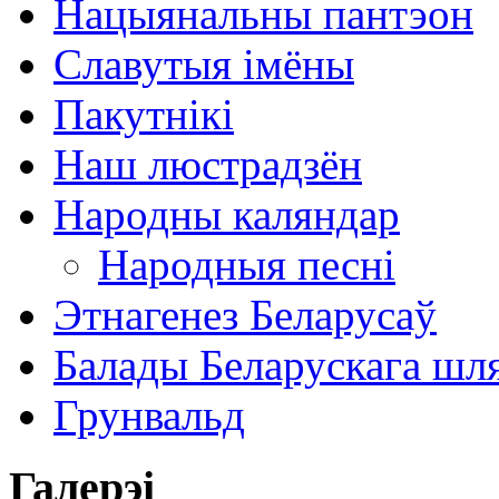
Нацыянальны пантэон
Славутыя імёны
Пакутнікі
Наш люстрадзён
Народны каляндар
Народныя песні
Этнагенез Беларусаў
Балады Беларускага шл
Грунвальд
Галерэі