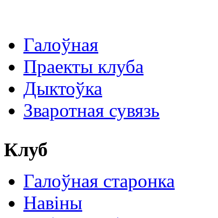
Галоўная
Праекты клуба
Дыктоўка
Зваротная сувязь
Клуб
Галоўная старонка
Навіны