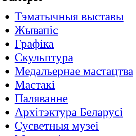
Тэматычныя выставы
Жывапіс
Графіка
Скульптура
Медальернае мастацтва
Мастакі
Паляванне
Архітэктура Беларусі
Сусветныя музеі