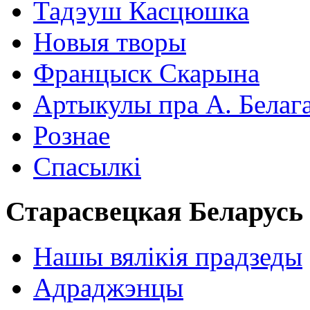
Тадэуш Касцюшка
Новыя творы
Францыск Скарына
Артыкулы пра А. Белаг
Рознае
Спасылкі
Старасвецкая Беларусь
Нашы вялікія прадзеды
Адраджэнцы