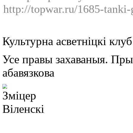
http://topwar.ru/1685-tanki
Культурна асветнiцкi клу
Усе правы захаваныя. Пр
абавязкова