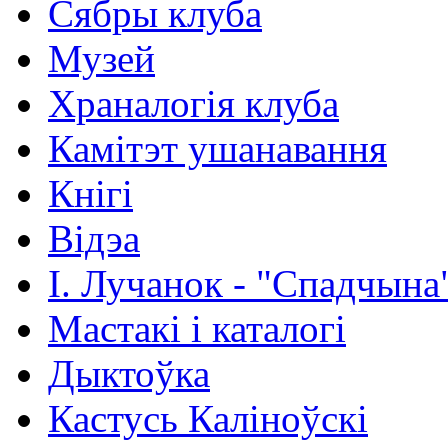
Сябры клуба
Музей
Храналогія клуба
Камітэт ушанавання
Кнігі
Відэа
І. Лучанок - "Спадчына
Мастакі i каталогi
Дыктоўка
Кастусь Каліноўскі