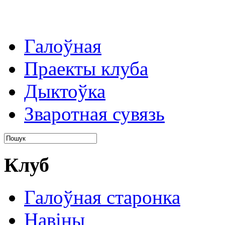
Галоўная
Праекты клуба
Дыктоўка
Зваротная сувязь
Клуб
Галоўная старонка
Навіны