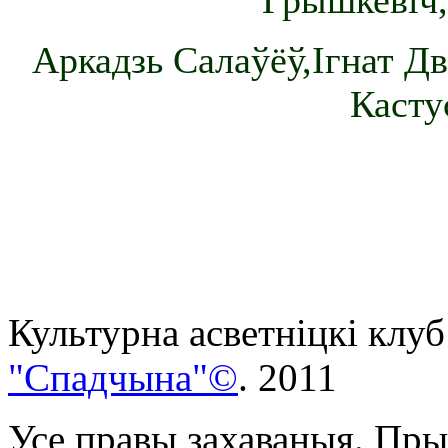
Грышкевіч,
Аркадзь Салаўёў,Ігнат Дв
Касту
Культурна асветнiцкi клуб
"Спадчына"©
. 2011
Усе правы захаваныя. Пры