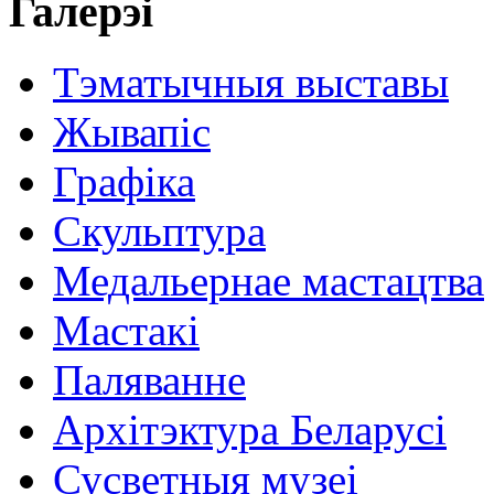
Галерэі
Тэматычныя выставы
Жывапіс
Графіка
Скульптура
Медальернае мастацтва
Мастакі
Паляванне
Архітэктура Беларусі
Сусветныя музеі