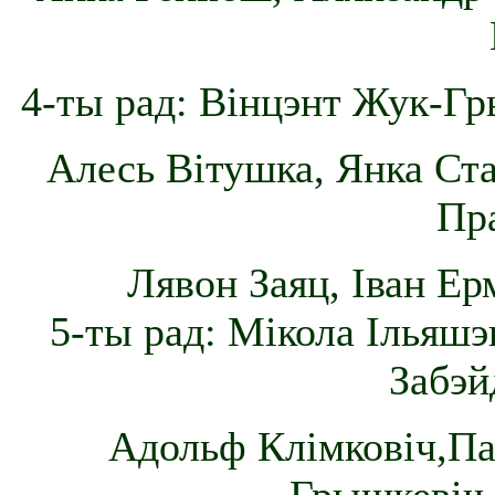
4-ты рад: Вінцэнт Жук-Гр
Алесь Вітушка, Янка Ста
Пра
Лявон Заяц, Іван Ер
5-ты рад: Мікола Ільяшэ
Забэй
Адольф Клімковіч,Па