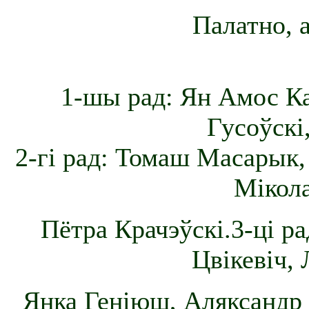
Палатно, а
1-шы рад: Ян Амос К
Гусоўскі
2-гі рад: Томаш Масарык,
Мікол
Пётра Крачэўскі.3-ці ра
Цвікевіч,
Янка Геніюш, Аляксандр