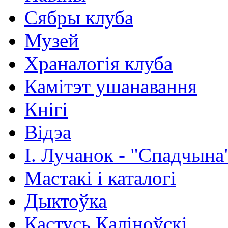
Сябры клуба
Музей
Храналогія клуба
Камітэт ушанавання
Кнігі
Відэа
І. Лучанок - "Спадчына
Мастакі i каталогi
Дыктоўка
Кастусь Каліноўскі