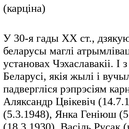
(карціна)
У 30-я гады ХХ ст., дзяку
беларусы маглі атрымліва
установах Чэхаславакіі. І 
Беларусі, якія жылі і вучы
падвергліся рэпрэсіям ка
Аляксандр Цвікевіч (14.7.
(5.3.1948), Янка Геніюш (
(18.3.1930), Васіль Русак 