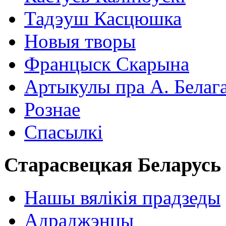
Тадэуш Касцюшка
Новыя творы
Францыск Скарына
Артыкулы пра А. Белаг
Рознае
Спасылкі
Старасвецкая Беларусь
Нашы вялікія прадзеды
Адраджэнцы