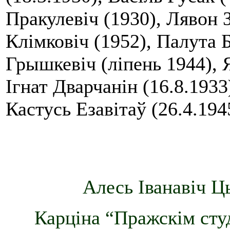
Пракулевіч (1930), Лявон 
Клімковіч (1952), Палута 
Грышкевіч (ліпень 1944), 
Ігнат Дварчанін (16.8.1933
Кастусь Езавітаў (26.4.194
Алесь Іванавіч Ц
Карціна “Пражскім сту