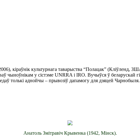
й 2006), кіраўнік культурнага таварыства “Полацак” (Кліўленд, 
ваў чыноўнікам у сістэме UNRRA і IRO. Вучыўся ў беларускай гі
едаў толькі аднойчы – прывозіў дапамогу для дзяцей Чарнобыля.
Анатоль Змітравіч Крывенка (1942, Мінск).