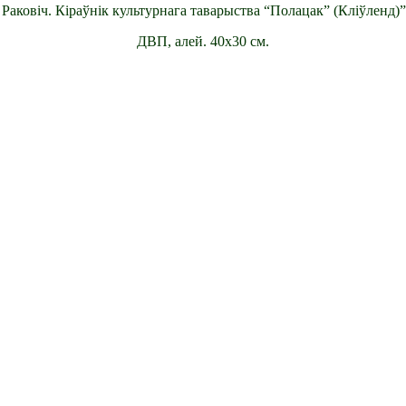
Раковіч. Кіраўнік культурнага таварыства “Полацак” (Кліўленд)”
ДВП, алей. 40х30 см.