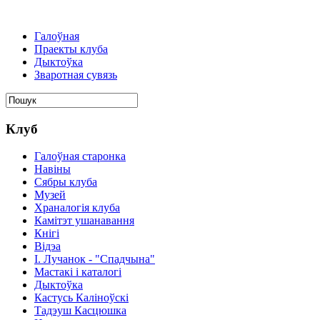
Галоўная
Праекты клуба
Дыктоўка
Зваротная сувязь
Клуб
Галоўная старонка
Навіны
Сябры клуба
Музей
Храналогія клуба
Камітэт ушанавання
Кнігі
Відэа
І. Лучанок - "Спадчына"
Мастакі i каталогi
Дыктоўка
Кастусь Каліноўскі
Тадэуш Касцюшка