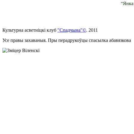
“Янка 
Культурна асветнiцкi клуб
"Спадчына"©
. 2011
Усе правы захаваныя. Пры перадрукоўцы спасылка абавязкова