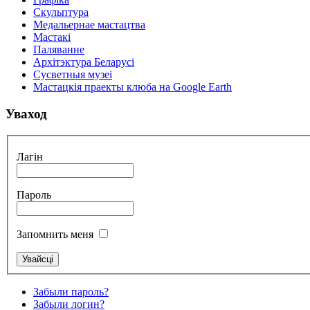
Скульптура
Медальернае мастацтва
Мастакі
Паляванне
Архітэктура Беларусі
Сусветныя музеі
Мастацкія праекты клюба на Google Earth
Уваход
Лагін
Пароль
Запомнить меня
Забыли пароль?
Забыли логин?