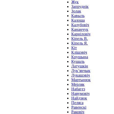
Жук
Запруднiк
Золак
Кавыль
Калоша
Калубовiч
Кананчук
Карнiловiч
Кiпель В.
Кiпель Я.
Кiт
Клiшэвiч
Крушына
Кушаль
Латушкiн
Лук’янчык
Лукашэвiч
Мартынюк
Мерляк
Набагез
Навумовiч
Найдзюк
Пеляса
Равенскi
Раковiч