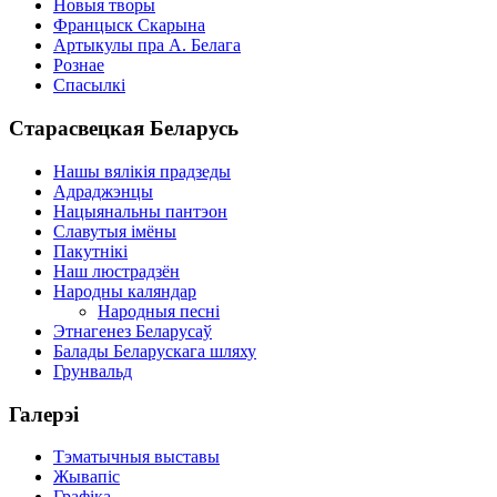
Новыя творы
Францыск Скарына
Артыкулы пра А. Белага
Рознае
Спасылкі
Старасвецкая Беларусь
Нашы вялікія прадзеды
Адраджэнцы
Нацыянальны пантэон
Славутыя імёны
Пакутнікі
Наш люстрадзён
Народны каляндар
Народныя песні
Этнагенез Беларусаў
Балады Беларускага шляху
Грунвальд
Галерэі
Тэматычныя выставы
Жывапіс
Графіка