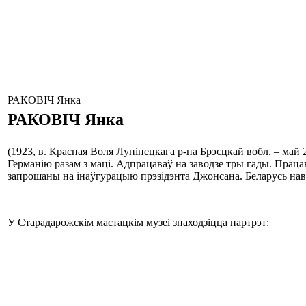
РАКОВІЧ Янка
РАКОВІЧ
Янка
(1923, в. Красная Воля Лунінецкага р-на Брэсцкай вобл. – ма
Германію разам з маці. Адпрацаваў на заводзе тры гады. Праца
запрошаны на інаўгурацыю прэзідэнта Джонсана. Беларусь нав
У Старадарожскім мастацкім музеі знаходзіцца партрэт: