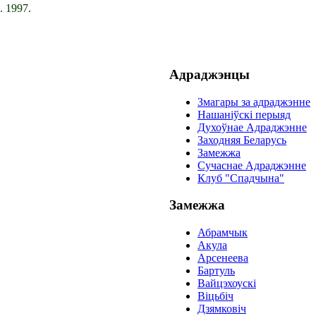
. 1997.
Адраджэнцы
Змагары за адраджэнне
Нашаніўскі перыяд
Духоўнае Адраджэнне
Заходняя Беларусь
Замежжа
Сучаснае Адраджэнне
Клуб "Спадчына"
Замежжа
Абрамчык
Акула
Арсенеева
Бартуль
Вайцэхоускi
Вiцьбiч
Дзямковiч