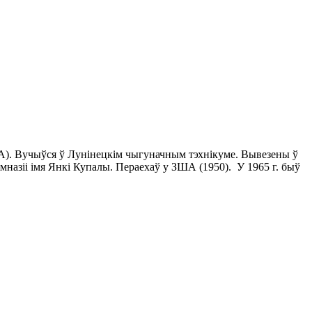
ЗША). Вучыўся ў Лунінецкім чыгуначным тэхнікуме. Вывезены ў
мназіі імя Янкі Купалы. Пераехаў у ЗША (1950). У 1965 г. быў