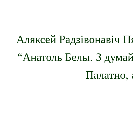
Аляксей Радзівонавіч Пя
“Анатоль Белы. З думай
Палатно, 