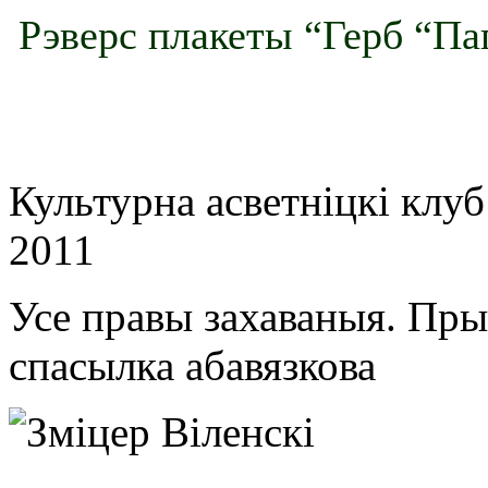
Рэверс плакеты “Герб “Паг
Культурна асветнiцкi клу
2011
Усе правы захаваныя. Пр
спасылка абавязкова