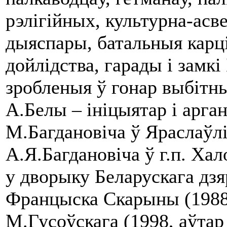
рэлігійных, культурна-асве
дыяспары, батальныя карці
дойлідства, гарады і замкі
зробленыя ў гонар выбітн
А.Белы – ініцыятар і арган
М.Багдановіча ў Яраслаўлі
А.Я.Багдановіча ў г.п. Хал
у дворыку Беларускага дзя
Францыска Скарыны (1988,
М.Гусоўскага (1998, аўтар