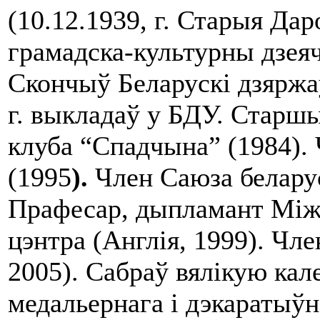
(10.12.1939, г. Старыя Дар
грамадска-культурны дзеяч
Скончыў Беларускі дзяржаў
г. выкладаў у БДУ. Старшы
клуба “Спадчына” (1984).
(1995
).
Член Саюза белару
Прафесар, дыпламант Між
цэнтра (Англія, 1999). Чле
2005). Сабраў вялікую кал
медальернага і дэкаратыўн