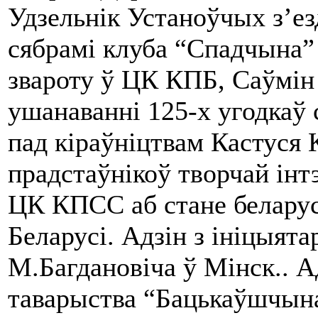
Удзельнік Устаноўчых з’е
сябрамі клуба “Спадчына” 
звароту ў ЦК КПБ, Саўмі
ушанаванні 125-х угодкаў 
пад кіраўніцтвам Кастуся К
прадстаўнікоў творчай інтэ
ЦК КПСС аб стане беларус
Беларусі. Адзін з ініцыят
М.Багдановіча ў Мінск.. А
таварыства “Бацькаўшчына”