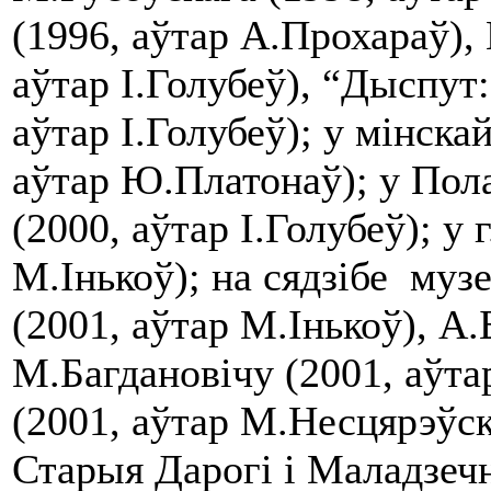
(1996, аўтар А.Прохараў),
аўтар І.Голубеў), “Дыспут:
аўтар І.Голубеў);
у мінскай
аўтар Ю.Платонаў); у Пол
(2000, аўтар І.Голубеў); у 
М.Інькоў); на сядзібе му
(2001, аўтар М.Інькоў), А.
М.Багдановічу (2001, аўта
(2001, аўтар М.Несцярэўск
Старыя Дарогі і Маладзечн