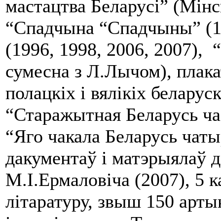
мастацтва Беларусі” (Мінс
“Спадчына “Спадчыны” (1
(1996, 1998, 2006, 2007), 
сумесна з Л.Лычом), плак
полацкіх і вялікіх беларуск
“Старажытная Беларусь час
“Яго чакала Беларусь чаты
дакументаў і матэрыялаў д
М.І.Ермаловіча (2007), 5 
літаратуру, звыш 150 арты