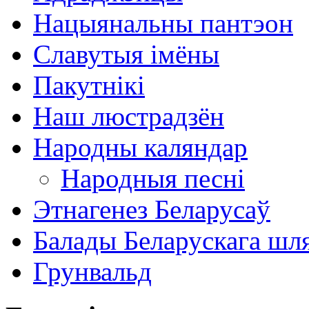
Нацыянальны пантэон
Славутыя імёны
Пакутнікі
Наш люстрадзён
Народны каляндар
Народныя песні
Этнагенез Беларусаў
Балады Беларускага шл
Грунвальд