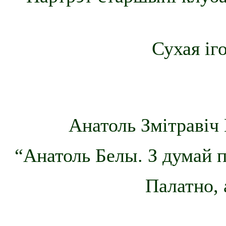
Сухая іг
Анатоль Змітравіч 
“Анатоль Белы. З думай п
Палатно, 