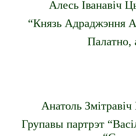
Алесь Іванавіч Ц
“Князь Адраджэння Ан
Палатно, 
Анатоль Змітравіч 
Групавы партрэт “Васі