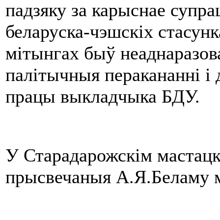
падзяку за карыснае супра
беларуска-чэшскіх стасунка
мітынгах быў неаднаразов
палітычныя перакананні і 
працы выкладчыка БДУ.
У Старадарожскім мастацк
прысвечаныя А.Я.Беламу м