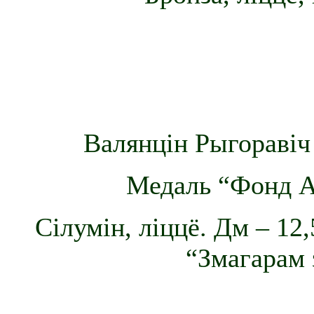
Валянцін Рыгоравіч
Медаль “Фонд Ан
Сілумін, ліццё. Дм – 12
“Змагарам 