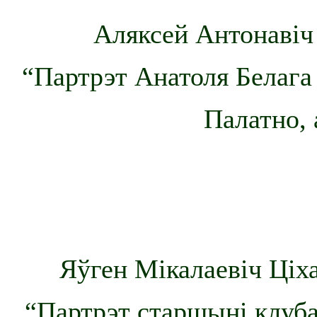
Аляксей Антонавіч 
“Партрэт Анатоля Белага
Палатно, 
Яўген Мікалаевіч Ціха
“Партрэт старшыні клуба