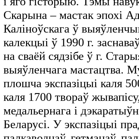
і яго гісторыю. Тэмы наву
Скарына – мастак эпохі А
Каліноўскага ў выяўленчы
калекцыі ў 1990 г. заснаваў
на сваёй сядзібе ў г. Ста
выяўленчага мастацтва. Му
плошча экспазіцыі каля 500
каля 1700 твораў жывапісу,
медальернага і дэкаратыў
Беларусі. У экспазіцыі пр
палкаводцаў, гетманаў, па