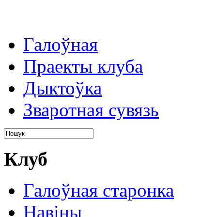
Галоўная
Праекты клуба
Дыктоўка
Зваротная сувязь
Клуб
Галоўная старонка
Навіны