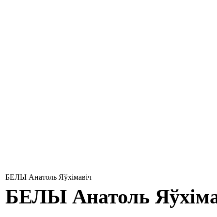
БЕЛЫ Анатоль Яўхімавіч
БЕЛЫ
Анатоль Яўхіма