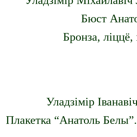
Уладзімір Міхайлавіч 
Бюст Анато
Бронза, ліццё,
Уладзімір Іванаві
Плакетка “Анатоль Белы”. 