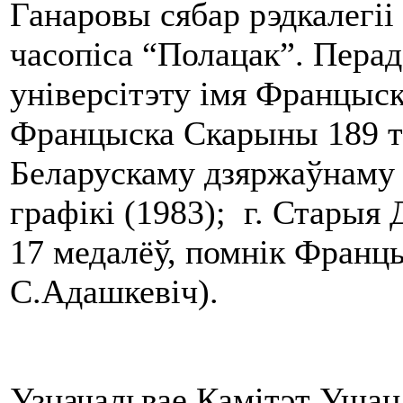
Ганаровы сябар рэдкалегіі
часопіса “Полацак”. Пера
універсітэту імя Францыс
Францыска Скарыны 189 тв
Беларускаму дзяржаўнаму 
графікі (1983); г. Старыя
17 медалёў, помнік Франц
С.Адашкевіч).
Узначальвае Камітэт Ушана