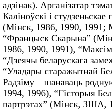
адзінак). Арганізатар тэм
Каліноўскі і студзеньскае 
(Мінск, 1986, 1990, 1991; 
“Францыск Скарына” (Мінс
1986, 1990, 1991), “Максім
“Дзеячы беларускага замеж
“Уладары старажытнай Бел
Радзіму – шанаваць родную
1994, 1996), “Гісторыя Бел
партрэтах” (Мінск, ЗША, 1