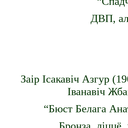
“Спадч
ДВП, ал
Заір Ісакавіч Азгур (1
Іванавіч Жба
“Бюст Белага Анат
Бронза, ліццё,