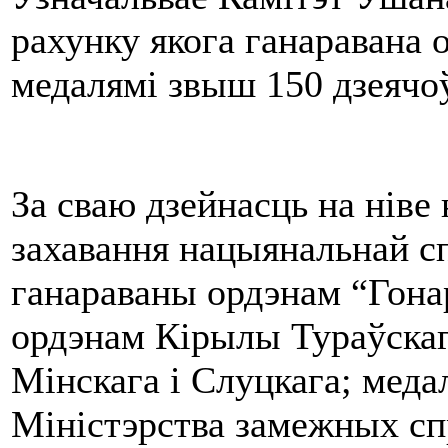
рахунку якога ганаравана 
медалямі звыш 150 дзеячоў
За сваю дзейнасць на ніве
захавання нацыянальнай 
ганараваны ордэнам “Гона
ордэнам Кірылы Тураўскаг
Мінскага і Слуцкага; мед
Міністэрства замежных сп