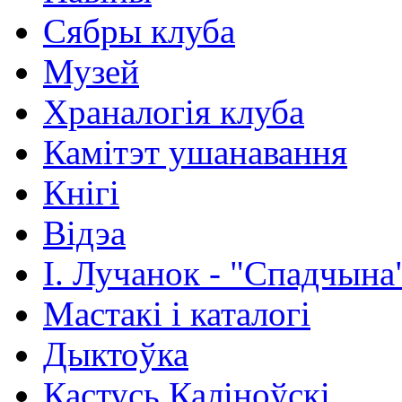
Сябры клуба
Музей
Храналогія клуба
Камітэт ушанавання
Кнігі
Відэа
І. Лучанок - "Спадчына
Мастакі i каталогi
Дыктоўка
Кастусь Каліноўскі