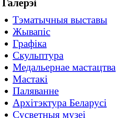
Галерэі
Тэматычныя выставы
Жывапіс
Графіка
Скульптура
Медальернае мастацтва
Мастакі
Паляванне
Архітэктура Беларусі
Сусветныя музеі