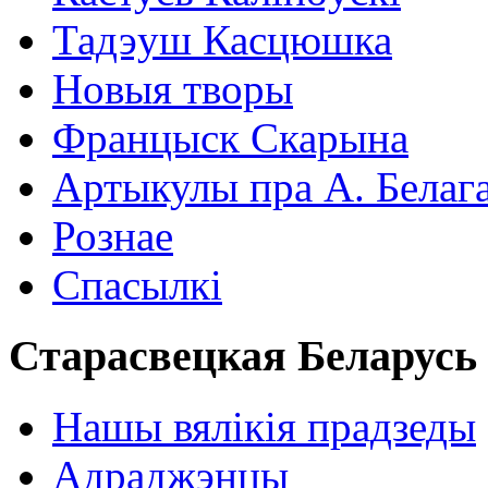
Тадэуш Касцюшка
Новыя творы
Францыск Скарына
Артыкулы пра А. Белаг
Рознае
Спасылкі
Старасвецкая Беларусь
Нашы вялікія прадзеды
Адраджэнцы