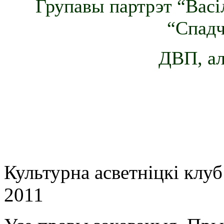
Групавы партрэт “Васі
“Спадч
ДВП, ал
Культурна асветнiцкi клу
2011