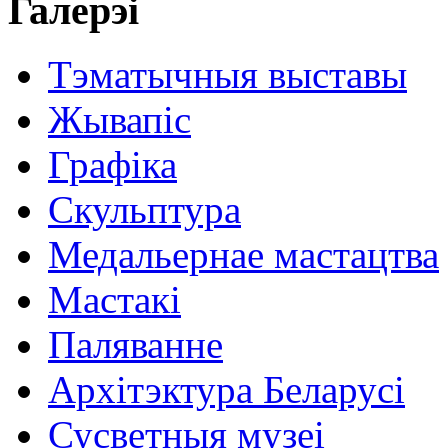
Галерэі
Тэматычныя выставы
Жывапіс
Графіка
Скульптура
Медальернае мастацтва
Мастакі
Паляванне
Архітэктура Беларусі
Сусветныя музеі