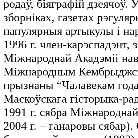
родаў, біяграфій дзеячоў.
зборніках, газетах рэгуляр
папулярныя артыкулы і нар
1996 г. член-карэспадэнт, з
Міжнароднай Акадэміі наву
Міжнародным Кембрыджск
прызнаны “Чалавекам года
Маскоўскага гісторыка-рада
1991 г. сябра Міжнароднай
2004 г. – ганаровы сябар)