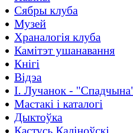
Сябры клуба
Музей
Храналогія клуба
Камітэт ушанавання
Кнігі
Відэа
І. Лучанок - "Спадчына
Мастакі i каталогi
Дыктоўка
Кастусь Каліноўскі