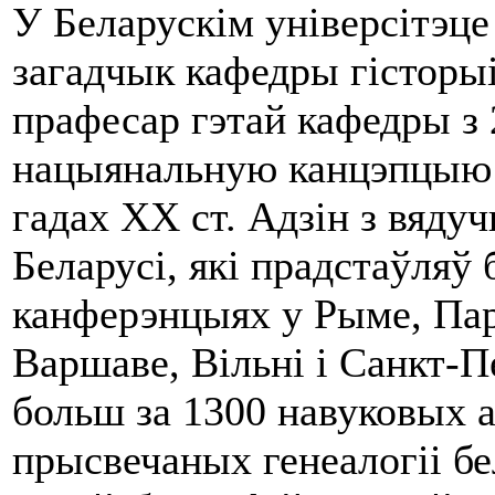
У Беларускім універсітэце
загадчык кафедры гісторыі 
прафесар гэтай кафедры з 
нацыянальную канцэпцыю г
гадах ХХ ст. Адзін з вяду
Беларусі, які прадстаўляў
канферэнцыях у Рыме, Па
Варшаве, Вільні і Санкт-П
больш за 1300 навуковых 
прысвечаных генеалогіі бе