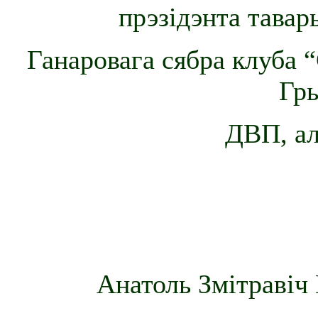
прэзідэнта тавар
Ганаровага сябра клуба 
Гры
ДВП, ал
Анатоль Змітравіч 