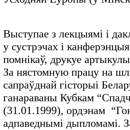
Выступае з лекцыямі і да
у сустрэчах і канферэнцыя
помнікаў, друкуе артыкулы
За нястомную працу на шл
сапраўднай гісторыі Бела
ганараваны Кубкам “Спадч
(31.01.1999), ордэнам “Го
адпаведнымі дыпломамі. З