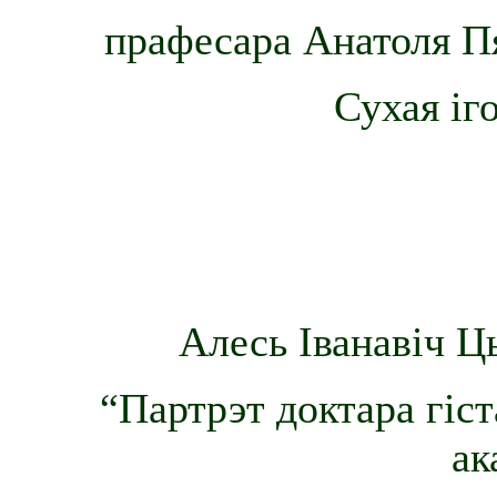
прафесара Анатоля Пя
Сухая іг
Алесь Іванавіч 
“Партрэт доктара гіс
ак