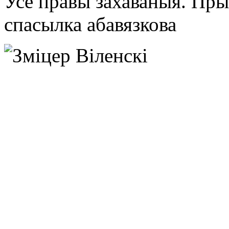
Усе правы захаваныя. Пр
спасылка абавязкова