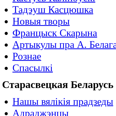
Тадэуш Касцюшка
Новыя творы
Францыск Скарына
Артыкулы пра А. Белаг
Рознае
Спасылкі
Старасвецкая Беларусь
Нашы вялікія прадзеды
Адраджэнцы