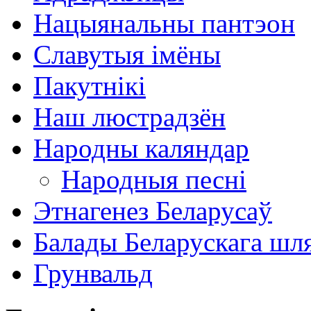
Нацыянальны пантэон
Славутыя імёны
Пакутнікі
Наш люстрадзён
Народны каляндар
Народныя песні
Этнагенез Беларусаў
Балады Беларускага шл
Грунвальд