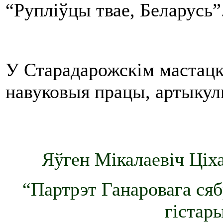
“Рупліўцы твае, Беларусь”
У Старадарожскім мастацк
навуковыя працы, артыкул
Яўген Мікалаевіч Ціха
“Партрэт Ганаровага сяб
гістар