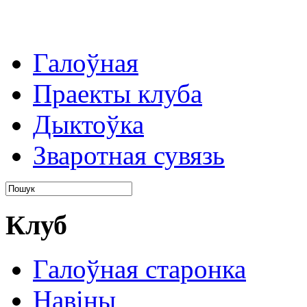
Галоўная
Праекты клуба
Дыктоўка
Зваротная сувязь
Клуб
Галоўная старонка
Навіны