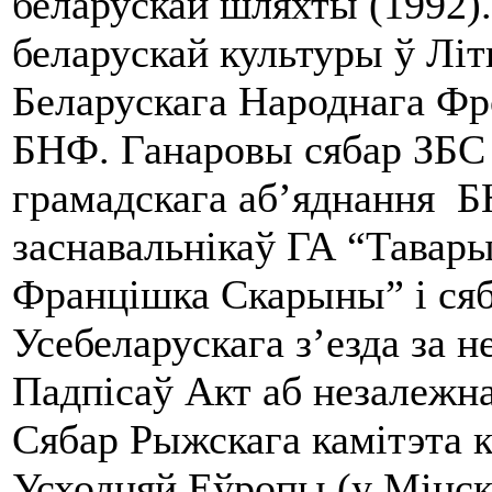
беларускай шляхты (1992)
беларускай культуры ў Літ
Беларускага Народнага Фро
БНФ. Ганаровы сябар ЗБС
грамадскага аб’яднання Б
заснавальнікаў ГА “Тавары
Францішка Скарыны” і ся
Усебеларускага з’езда за н
Падпісаў Акт аб незалежна
Сябар Рыжскага камітэта к
Усходняй Еўропы (у Мінск