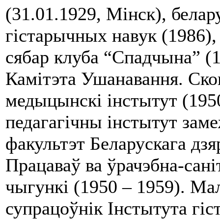
(31.01.1929, Мінск), белар
гістарычных навук (1986),
сябар клуба “Спадчына” (1
Камітэта Ушанавання. Ск
медыцынскі інстытут (195
педагагічны інстытут зам
факультэт Беларускага дзя
Працаваў ва ўрачэбна-сан
чыгункі (1950 – 1959). М
супрацоўнік Інстытута гіс