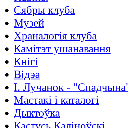
Сябры клуба
Музей
Храналогія клуба
Камітэт ушанавання
Кнігі
Відэа
І. Лучанок - "Спадчына
Мастакі i каталогi
Дыктоўка
Кастусь Каліноўскі