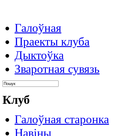
Галоўная
Праекты клуба
Дыктоўка
Зваротная сувязь
Клуб
Галоўная старонка
Навіны