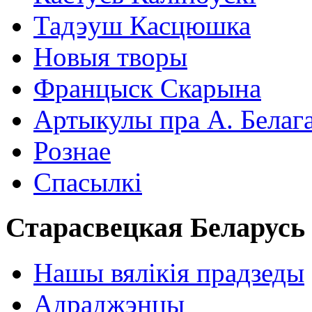
Тадэуш Касцюшка
Новыя творы
Францыск Скарына
Артыкулы пра А. Белаг
Рознае
Спасылкі
Старасвецкая Беларусь
Нашы вялікія прадзеды
Адраджэнцы