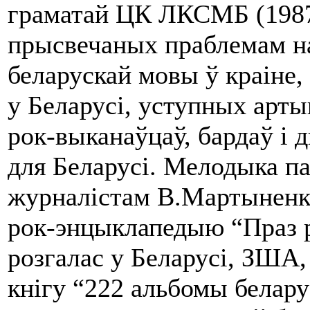
граматай ЦК ЛКСМБ (1987)
прысвечаных праблемам н
беларускай мовы ў краіне
у Беларусі, уступных арты
рок-выканаўцаў, бардаў і
для Беларусі. Мелодыка па
журналістам В.Мартыненк
рок-энцыклапедыю “Праз р
розгалас у Беларусі, ЗША,
кнігу “222 альбомы беларуск