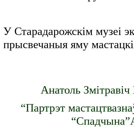
У Старадарожскім музеі эк
прысвечаныя яму мастацкі
Анатоль Змітравіч 
“Партрэт мастацтвазнаў
“Спадчына”А