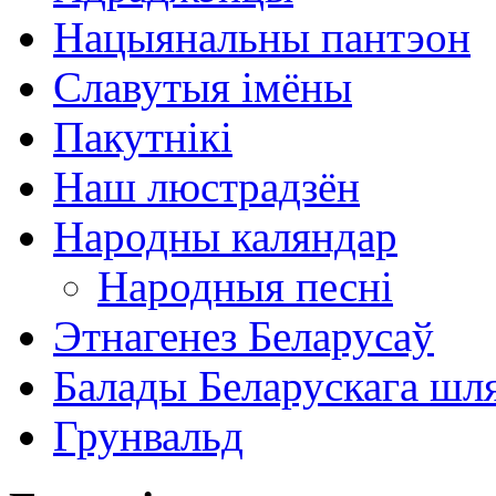
Нацыянальны пантэон
Славутыя імёны
Пакутнікі
Наш люстрадзён
Народны каляндар
Народныя песні
Этнагенез Беларусаў
Балады Беларускага шл
Грунвальд