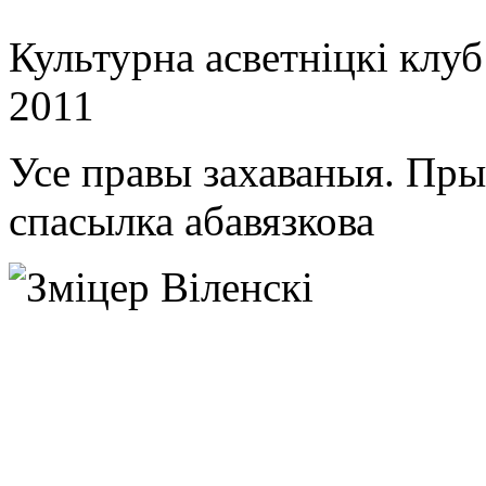
Культурна асветнiцкi клу
2011
Усе правы захаваныя. Пр
спасылка абавязкова