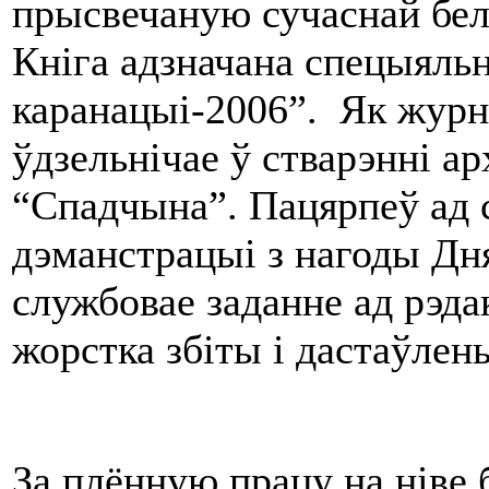
прысвечаную сучаснай бел
Кніга адзначана спецыяль
каранацыі-2006”. Як журн
ўдзельнічае ў стварэнні ар
“Спадчына”. Пацярпеў ад 
дэманстрацыі з нагоды Дня 
службовае заданне ад рэда
жорстка збіты і дастаўлены
За плённую працу на ніве 