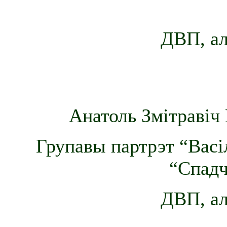
ДВП, ал
Анатоль Змітравіч 
Групавы партрэт “Васі
“Спадч
ДВП, ал