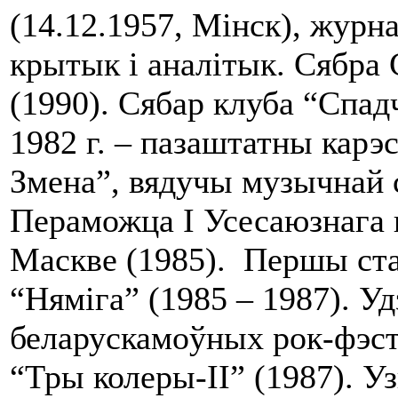
(14.12.1957, Мінск), журн
крытык і аналітык. Сябра 
(1990). Сябар клуба “Спа
1982 г. – пазаштатны карэ
Змена”, вядучы музычнай 
Пераможца І Усесаюзнага 
Маскве (1985). Першы ста
“Няміга” (1985 – 1987). У
беларускамоўных рок-фэста
“Тры колеры-ІІ” (1987). 