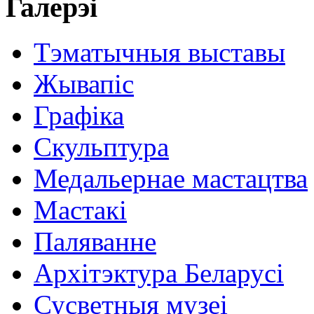
Галерэі
Тэматычныя выставы
Жывапіс
Графіка
Скульптура
Медальернае мастацтва
Мастакі
Паляванне
Архітэктура Беларусі
Сусветныя музеі