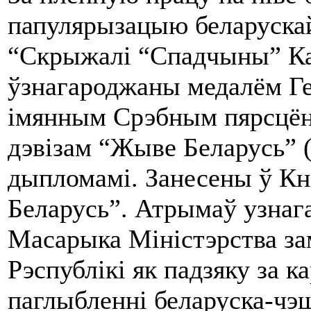
папулярызацыю беларускай
“Скрыжалі “Спадчыны” К
ўзнагароджаны медалём Гер
імянным Срэбным пярсцёнк
дэвізам “Жыве Беларусь” (
дыпломамі. Занесены ў Кні
Беларусь”. Атрымаў узнаг
Масарыка Міністэрства з
Рэспублікі як падзяку за 
паглыбленні беларуска-чэш