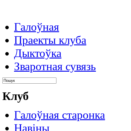
Галоўная
Праекты клуба
Дыктоўка
Зваротная сувязь
Клуб
Галоўная старонка
Навіны