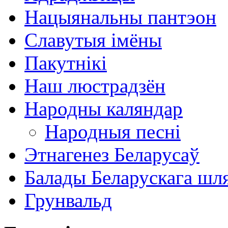
Нацыянальны пантэон
Славутыя імёны
Пакутнікі
Наш люстрадзён
Народны каляндар
Народныя песні
Этнагенез Беларусаў
Балады Беларускага шл
Грунвальд