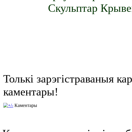
Скульптар Крывен
Толькі зарэгістраваныя ка
каментары!
Каментары