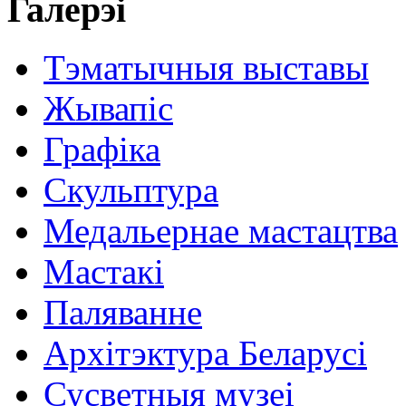
Галерэі
Тэматычныя выставы
Жывапіс
Графіка
Скульптура
Медальернае мастацтва
Мастакі
Паляванне
Архітэктура Беларусі
Сусветныя музеі