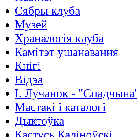
Сябры клуба
Музей
Храналогія клуба
Камітэт ушанавання
Кнігі
Відэа
І. Лучанок - "Спадчына
Мастакі i каталогi
Дыктоўка
Кастусь Каліноўскі