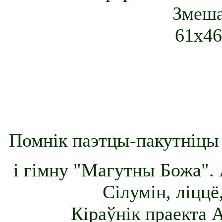
Змеша
61х46
Помнік паэтцы-пакутніцы 
і гімну "Магутны Божа". 
Сілумін, ліццё
Кіраўнік праекта 