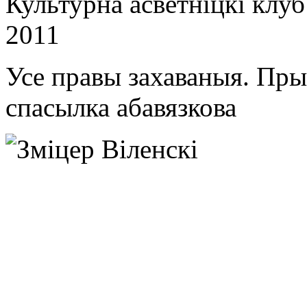
Культурна асветнiцкi клу
2011
Усе правы захаваныя. Пр
спасылка абавязкова