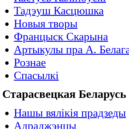
Тадэуш Касцюшка
Новыя творы
Францыск Скарына
Артыкулы пра А. Белаг
Рознае
Спасылкі
Старасвецкая Беларусь
Нашы вялікія прадзеды
Адраджэнцы