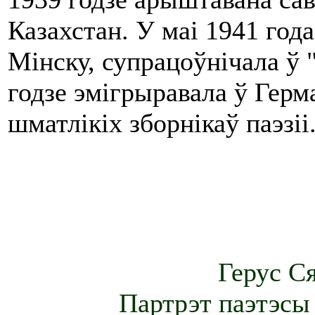
Казахстан. У маі 1941 год
Мінску, супрацоўнічала ў 
годзе эмігрыравала ў Гер
шматлікіх зборнікаў паэзіі
Герус С
Партрэт паэтэсы