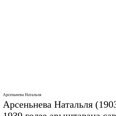
Арсеньнева Натальля
Арсеньнева Натальля (1903
1939 годзе арыштавана сав