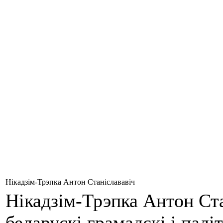
Нікадзім-Трэпка Антон Станіслававіч
Нікадзім-Трэпка Антон Ста
беларускі грамадскі і палі