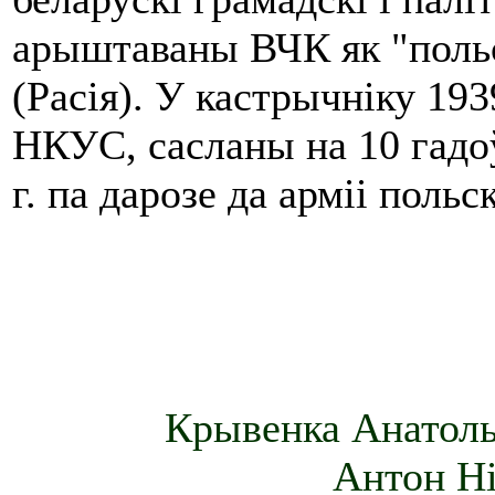
арыштаваны ВЧК як "польс
(Расія). У кастрычніку 19
НКУС, сасланы на 10 гадоў
г. па дарозе да арміі польс
Крывенка Анатоль 
Антон Ні