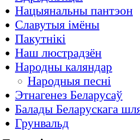
Нацыянальны пантэон
Славутыя імёны
Пакутнікі
Наш люстрадзён
Народны каляндар
Народныя песні
Этнагенез Беларусаў
Балады Беларускага шл
Грунвальд