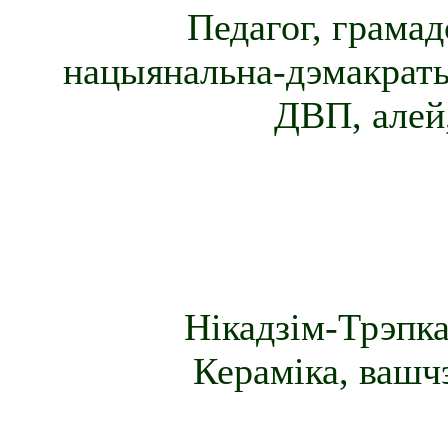
Педагог, грамад
нацыянальна-дэмакраты
ДВП, алей,
Нікадзім-Трэпка
Керамiка, вашчэ