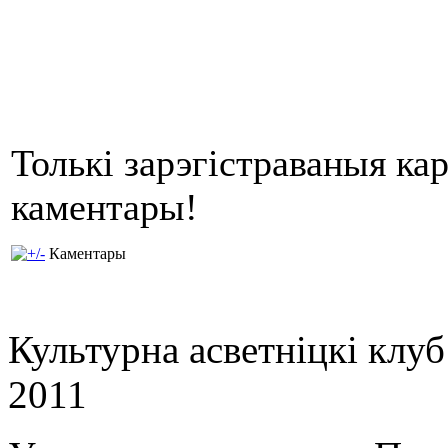
Толькі зарэгістраваныя ка
каментары!
Каментары
Культурна асветнiцкi клу
2011