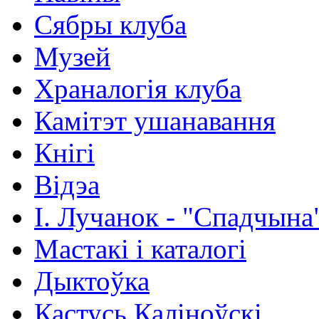
Сябры клуба
Музей
Храналогія клуба
Камітэт ушанавання
Кнігі
Відэа
І. Лучанок - "Спадчына
Мастакі i каталогi
Дыктоўка
Кастусь Каліноўскі