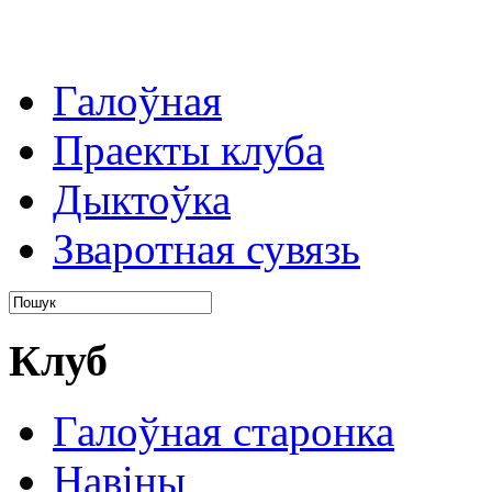
Галоўная
Праекты клуба
Дыктоўка
Зваротная сувязь
Клуб
Галоўная старонка
Навіны