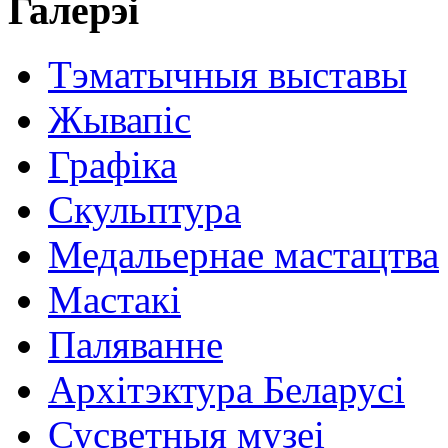
Галерэі
Тэматычныя выставы
Жывапіс
Графіка
Скульптура
Медальернае мастацтва
Мастакі
Паляванне
Архітэктура Беларусі
Сусветныя музеі