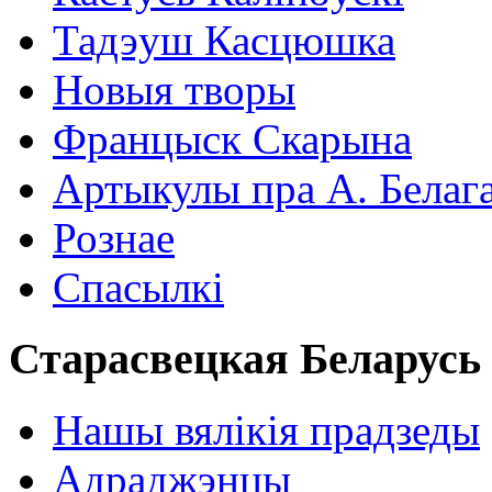
Тадэуш Касцюшка
Новыя творы
Францыск Скарына
Артыкулы пра А. Белаг
Рознае
Спасылкі
Старасвецкая Беларусь
Нашы вялікія прадзеды
Адраджэнцы