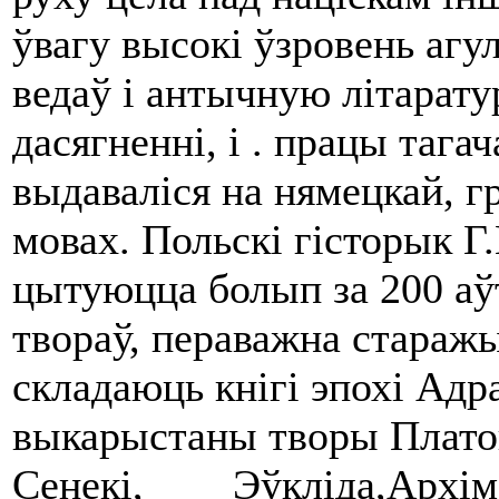
ўвагу высокі ўзровень агул
ведаў i антычную літарату
дасягненні, i . працы тага
выдаваліся на нямецкай, гр
мовах. Польскі гісторык Г.
цытуюцца болып за 200 аў
твораў, пераважна стараж
складаюць кнігі эпохі Адр
выкарыстаны творы Пла
Сенекі, Эўкліда,Архімед