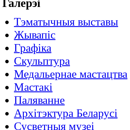
Галерэі
Тэматычныя выставы
Жывапіс
Графіка
Скульптура
Медальернае мастацтва
Мастакі
Паляванне
Архітэктура Беларусі
Сусветныя музеі