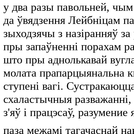
у два разы павольней, чым 
да ўвядзення Лейбніцам па
зыходзячы з назіранняў за
пры запаўненні порахам р
што пры аднолькавай вугла
молата прапарцыянальна к
ступені вагі. Сустракаюцца
схаластычныя разважанні, 
з'яў i працэсаў, разумение
паза межамі тагачаснай на