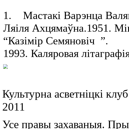
1. Мастакі Варэнца Валянц
Ляіля Ахцямаўна.1951. Мі
“Казімір Семяновіч ”.
1993. Каляровая літаграфія
Культурна асветнiцкi клу
2011
Усе правы захаваныя. Пр