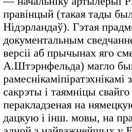
— начальніку артылерыі Р
правінцый (такая тады бы­
Нідэрландаў). Гэтая прадм
документальным сведчанн
версіі аб прычынах яго сме
А.Штэрнфельда) магло бы
рамеснікаміпіратэхнікамі з
сакрэты i таямніцы свайго
перакладзеная на нямецкую
дацкую i інш. мовы, на пр
ад­ной з найважнейшых у 