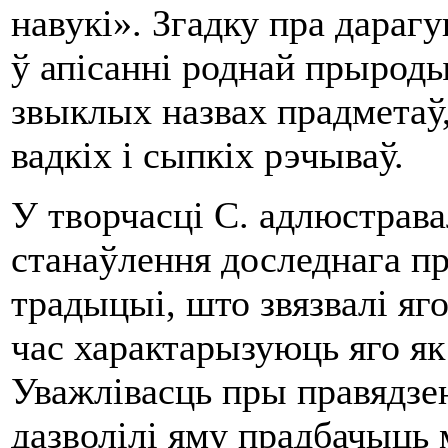
навукі». Згадку пра дараг
ў апісанні роднай прыроды
звыклых назвах прадметаў,
вадкіх i сыпкіх рэчываў.
У творчасці С. адлюстрава
станаўлення доследнага пр
традыцыі, што звязвалі яго
час характарызуюць яго як
Уважлівасць пры правядзен
дазволілі яму прадбачыць 