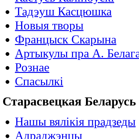
Тадэуш Касцюшка
Новыя творы
Францыск Скарына
Артыкулы пра А. Белаг
Рознае
Спасылкі
Старасвецкая Беларусь
Нашы вялікія прадзеды
Адраджэнцы