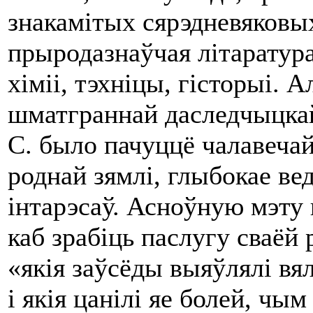
знакамітых сярэдневяковы
прыродазнаўчая літаратура
хіміі, тэхніцы, гісторыі. 
шматграннай даследчыцкай
С. было пачуццё чалавечай
роднай зямлі, глыбокае ве
інтарэсаў. Асноўную мэту 
каб зрабіць паслугу сваёй 
«якія заўсёды выяўлялі вял
i якія цанілі яе болей, чы