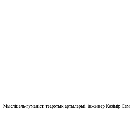
Мысліцель-гуманіст, тэарэтык артылерыі, інжынер Казімір Семя