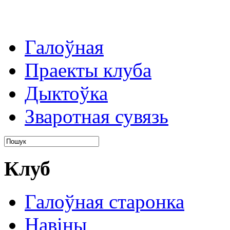
Галоўная
Праекты клуба
Дыктоўка
Зваротная сувязь
Клуб
Галоўная старонка
Навіны