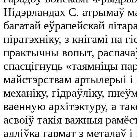
Нідэрландах С. атрымаў м
багатай еўрапейскай літар
піратэхніку, з кнігамі па 
практычны вопыт, распача
спасцігнуць «таямніцы пар
майстэрствам артылерыі i 
механіку, гідраўліку, пнеў
ваенную архітэктуру, а так
асвоіў такія важныя рамёст
адліўка гармат з металаў i