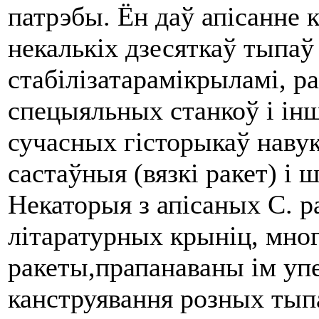
патрэбы. Ён даў апісанне 
некалькіх дзесяткаў тыпаў 
стабілізатарамікрыламі, рак
спецыяльных станкоў i інш
сучасных гісторыкаў на­вук!
састаўныя (вязкі ракет) i
Некаторыя з апісаных С. р
літаратурных крыніц, мног
ракеты,прапанаваны ім у
канструявання розных тыпа