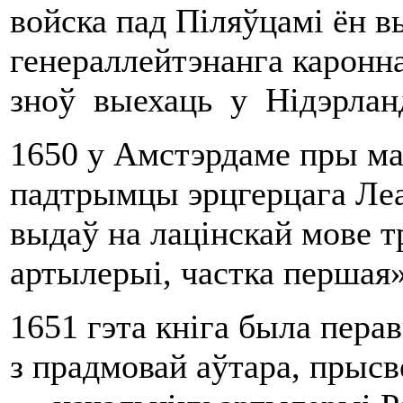
войска пад Піляўцамі ён в
генераллейтэнанга каронн
зноў выехаць у Нідэрла
1650 у Амстэрдаме пры ма
падтрымцы эрцгерцага Леа
выдаў на лацінскай мове тр
артылерыі, частка першая»
1651 гэта кніга была пера
з прадмовай аўтара, прыс