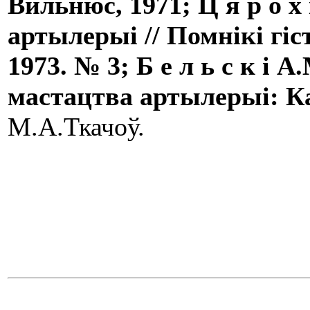
Вильнюс, 1971; Ц я р о х
артылерыі
//
Помнікі гі
1973. № 3; Б е л ь с к
i
А.
мастацтва
артылерыі: К
М.А.Ткачоў.