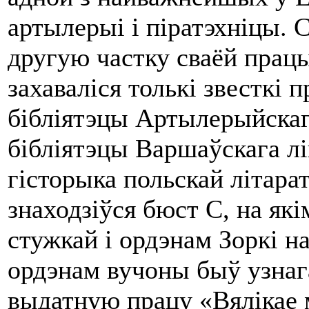
артылерыі i піратэхніцы. С
другую частку сваёй працы
захаваліся толькі звесткі п
бібліятэцы Артылерыйскаг
бібліятэцы Варшаўскага лі
гісторыка польскай літара
знаходзіўся бюст С, на які
стужкай i ордэнам Зоркі н
ор­дэнам вучоны быў узна
выдатную працу «Вялікае 