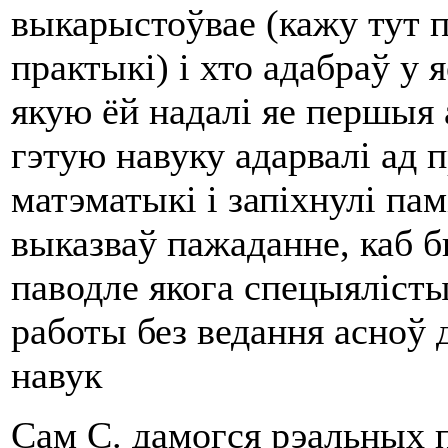
выкарыстоўвае (кажу тут п
практыкі) i хто адабраў у
якую ёй надалі яе першыя 
гэтую навуку адарвалі ад 
матэматыкі i запіхнулі па
выказваў пажаданне, каб 
паводле якога спецыялістып
работы без ведання асно
навук
Сам С. дамогся рэальных п