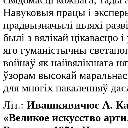
Навуковыя працы i экспер
прадвызначылі шляхі разв
былі з вялікай цікавасцю i
яго гуманістычны светапо
войнаў як найвялікшага н
ўзорам высокай маральнасц
для многіх пакаленняў дас
Літ.:
Ивашкявичюс
А. Ка
«Великое искусство арти