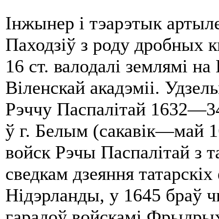
Інжынер i тэарэтык артыле
Паходзіў з роду дробных к
16 ст. валодалі землямі н
Віленскай акадэміі. Удзел
Рэччу Паспалітай 1632—34 
ў г. Бе­лым (сакавік—май 1
войск Рэчы Паспалітай з т
сведкам дзеяння татарскі
Нідэрланды, у 1645 браў 
гарадоў войскамі Фрыдрых