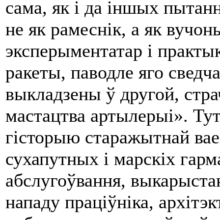
сама, як i да іншых пытанн
не як рамеснік, а як вучо
эксперыментатар i практы
ракеты, паводле яго сведч
выкладзены ў дру­гой, стра
мастацтва артылерыі». Тут
гісторыю старажытнай вае
сухапутных i марскіх гарма
абслугоўвання, выкарыста
нападу праціўніка, архітэ