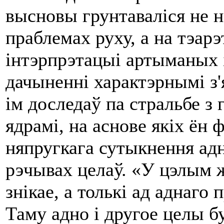
высновы грунтаваліся не н
праблемах руху, а на тэар
інтэрпрэтацыі артыманых 
дачыненні характэрнымі з
ім доследаў па стральбе з
ядрамі, на аснове якіх ён
няпругкага сутыкнення адн
рэчывах целаў. «У цэлым ж
знікае, a толькі ад аднаго 
Таму адно i другое целы б