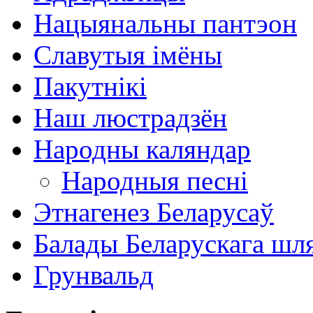
Нацыянальны пантэон
Славутыя імёны
Пакутнікі
Наш люстрадзён
Народны каляндар
Народныя песні
Этнагенез Беларусаў
Балады Беларускага шл
Грунвальд