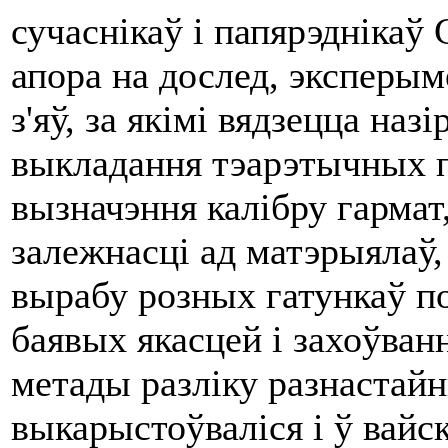
сучаснікаў i папярэднікаў 
апора на дослед, эксперым
з'яў, за якімі вядзецца наз
выкладання тэарэтычных п
вызначэння калібру гар­мат
залежнасці ад матэрыялаў, 
вырабу розных гатункаў по
баявых якасцей i захоўван
метады разліку разнастайн
выкарыстоўваліся i ў вайс