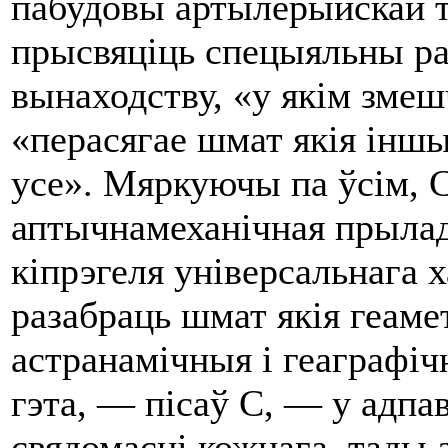
пабудовы артылерыйскай тэ
прысвяціць спецыяльны ра
вынаходству, «у якім змеш
«перасягае шмат якія іншы
усе». Мяркуючы па ўсім, 
аптычнамеханічная прылада
кіпрэгеля універсальнага 
разабраць шмат якія геам
астранамічныя i геаграфіч
гэта, — пісаў С, — у адпа
свядомасці кожнага, тады 