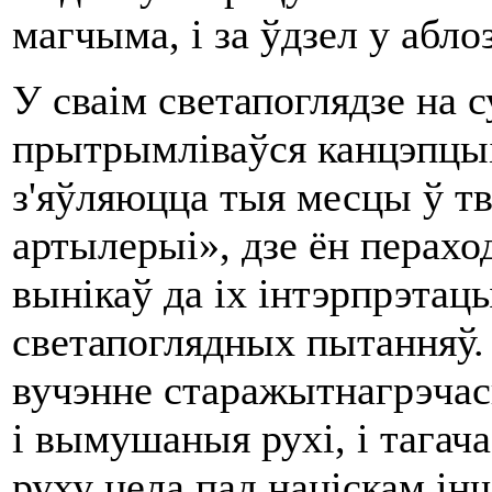
магчыма, i за ўдзел у аблоз
У сваім светапоглядзе на 
прытрымліваўся канцэпцыі
з'яўляюцца тыя месцы ў тв
артылерыі», дзе ён перахо
вынікаў да ix інтэрпрэтацы
светапоглядных пытанняў.
вучэнне старажытнагрэчас
i вымушаныя рухі, i тага
руху цела пад націскам інш