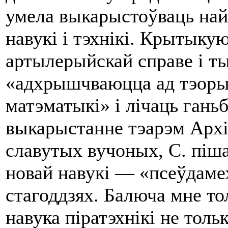
уме­ла выкарыстоўваць на
навукі i тэхнікі. Крытыку
артылерыйскай справе i ты
«адхрышчваюцца ад тэоры
матэматыкі» i лічаць гань
выкарыстанне тэарэм Архі
славутых вучоных, С. піша
новай навукі — «псеўдаме
стагоддзях. Балюча мне то
навука піратэхнікі не толь