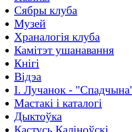
Сябры клуба
Музей
Храналогія клуба
Камітэт ушанавання
Кнігі
Відэа
І. Лучанок - "Спадчына
Мастакі i каталогi
Дыктоўка
Кастусь Каліноўскі