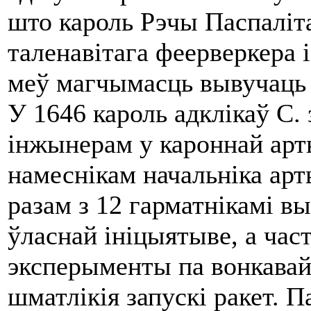
што кароль Рэчы Паспаліта
таленавітага феерверкера i
меў магчымасць вывучаць з
У 1646 кароль адклікаў С.
інжынерам у кароннай арт
намеснікам начальніка арт
ра­зам з 12 гарматнікамі в
ўласнай ініцыятыве, а част
эксперыменты па вонкавай 
шматлікія запускі ракет. П