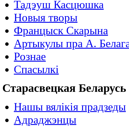
Тадэуш Касцюшка
Новыя творы
Францыск Скарына
Артыкулы пра А. Белаг
Рознае
Спасылкі
Старасвецкая Беларусь
Нашы вялікія прадзеды
Адраджэнцы