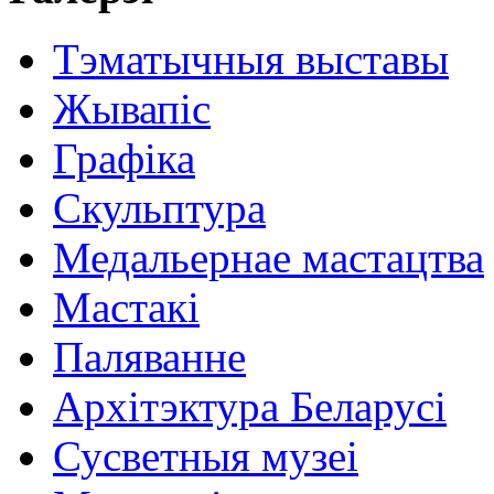
Тэматычныя выставы
Жывапіс
Графіка
Скульптура
Медальернае мастацтва
Мастакі
Паляванне
Архітэктура Беларусі
Сусветныя музеі