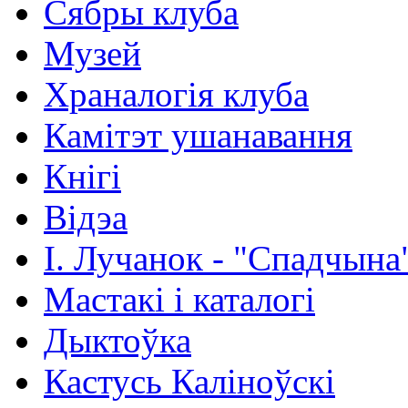
Сябры клуба
Музей
Храналогія клуба
Камітэт ушанавання
Кнігі
Відэа
І. Лучанок - "Спадчына
Мастакі i каталогi
Дыктоўка
Кастусь Каліноўскі