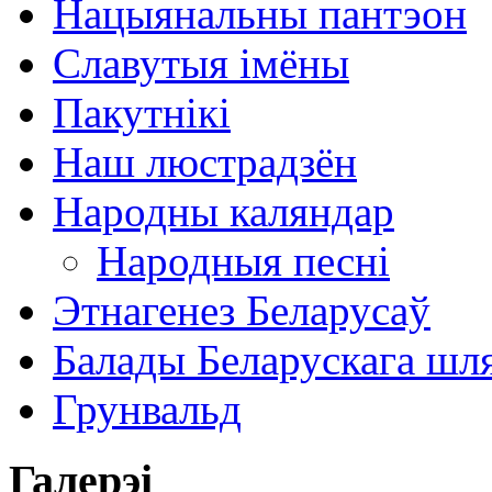
Нацыянальны пантэон
Славутыя імёны
Пакутнікі
Наш люстрадзён
Народны каляндар
Народныя песні
Этнагенез Беларусаў
Балады Беларускага шл
Грунвальд
Галерэі