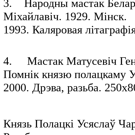
3. Народны мастак Белар
Міхайлавіч. 1929. Мінск.
1993. Каляровая літаграфія
4. Мастак Матусевіч Гена
Помнік князю полацкаму У
2000. Дрэва, разьба. 250х8
Князь Полацкі Усяслаў Чар