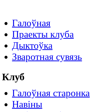
Галоўная
Праекты клуба
Дыктоўка
Зваротная сувязь
Клуб
Галоўная старонка
Навіны