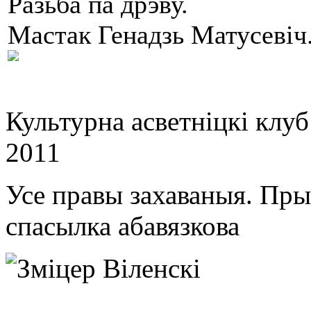
Разьба па дрэву.
Мастак Генадзь Матусев
Культурна асветнiцкi клу
2011
Усе правы захаваныя. Пр
спасылка абавязкова