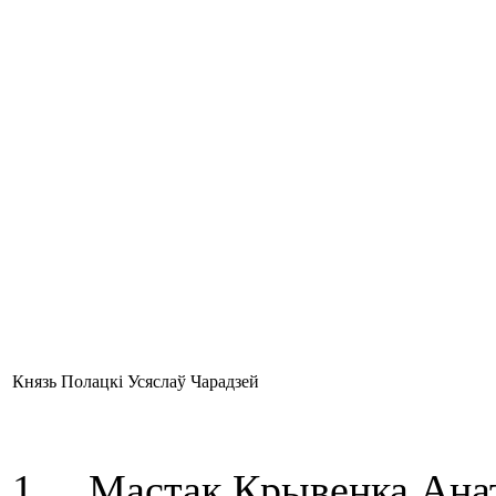
Князь Полацкі Усяслаў Чарадзей
1. Мастак Крывенка Анато