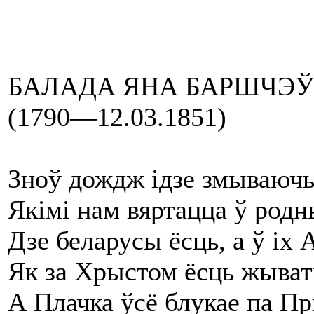
БАЛАДА ЯНА БАРШЧЭ
(1790—12.03.1851)
Зноў дождж ідзе змываюч
Якімі нам вяртацца ў родн
Дзе беларусы ёсць, а ў іх
Як за Хрыстом ёсць жыват
А Плачка ўсё блукае па Пр