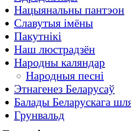
Нацыянальны пантэон
Славутыя імёны
Пакутнікі
Наш люстрадзён
Народны каляндар
Народныя песні
Этнагенез Беларусаў
Балады Беларускага шл
Грунвальд