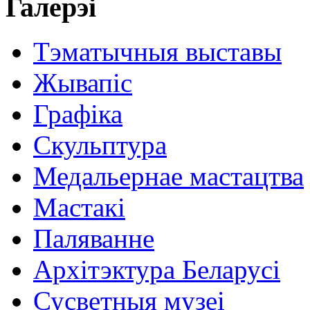
Галерэі
Тэматычныя выставы
Жывапіс
Графіка
Скульптура
Медальернае мастацтва
Мастакі
Паляванне
Архітэктура Беларусі
Сусветныя музеі