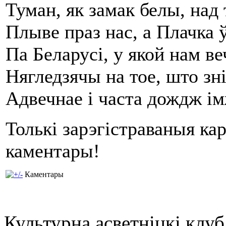
Туман, як замак белы, над
Плыве праз нас, а Плачка 
Па Беларусі, у якой нам в
Нягледзячы на тое, што зн
Адвечнае і часта дождж ім
Толькі зарэгістраваныя ка
каментары!
Каментары
Культурна асветнiцкi клу