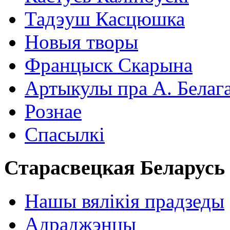
Тадэуш Касцюшка
Новыя творы
Францыск Скарына
Артыкулы пра А. Белаг
Рознае
Спасылкі
Старасвецкая Беларусь
Нашы вялікія прадзеды
Адраджэнцы