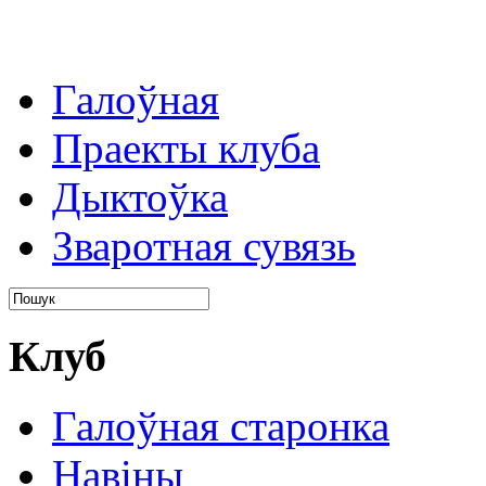
Галоўная
Праекты клуба
Дыктоўка
Зваротная сувязь
Клуб
Галоўная старонка
Навіны