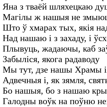
Яна з тваёй шляхецкаю ду
Магілы ж нашыя не змыюць
Што ў хмарах тых, якія на
Над нашаю і з захаду, і ўс
Плывуць, жадаючы, каб за
Забыліся, якога радаводу
Мы тут, дзе нашы Храмы 
Адвечныя і, як зямля, свят
Бо нашыя, бо з нашаю крыв
Галодны воўк на поўню не