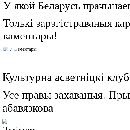
У якой Беларусь прачына
Толькі зарэгістраваныя ка
каментары!
Каментары
Культурна асветнiцкi клу
Усе правы захаваныя. Пр
абавязкова