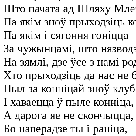
Што пачата ад Шляху Мле
Па якім зноў прыходзіць к
Па якім і сягоння гоніцца
За чужынцамі, што нязвод
На зямлі, дзе ўсе з намі р
Хто прыходзіць да нас не
Пыл за конніцай зноў клуб
І хаваецца ў пыле конніца,
А дарога яе не скончыцца,
Бо наперадзе ты і раніца,