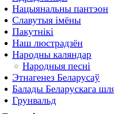
Нацыянальны пантэон
Славутыя імёны
Пакутнікі
Наш люстрадзён
Народны каляндар
Народныя песні
Этнагенез Беларусаў
Балады Беларускага шл
Грунвальд