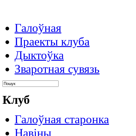
Галоўная
Праекты клуба
Дыктоўка
Зваротная сувязь
Клуб
Галоўная старонка
Навіны