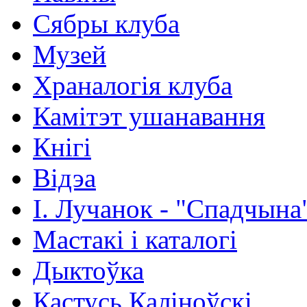
Сябры клуба
Музей
Храналогія клуба
Камітэт ушанавання
Кнігі
Відэа
І. Лучанок - "Спадчына
Мастакі i каталогi
Дыктоўка
Кастусь Каліноўскі