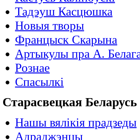
Тадэуш Касцюшка
Новыя творы
Францыск Скарына
Артыкулы пра А. Белаг
Рознае
Спасылкі
Старасвецкая Беларусь
Нашы вялікія прадзеды
Адраджэнцы