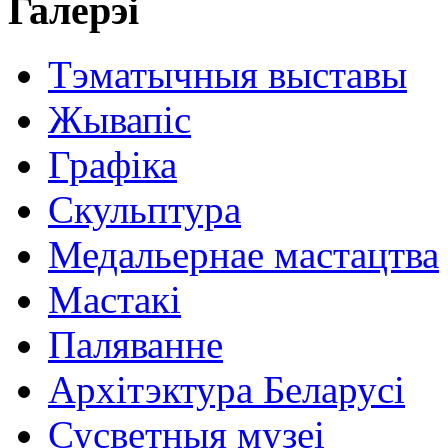
Галерэі
Тэматычныя выставы
Жывапіс
Графіка
Скульптура
Медальернае мастацтва
Мастакі
Паляванне
Архітэктура Беларусі
Сусветныя музеі