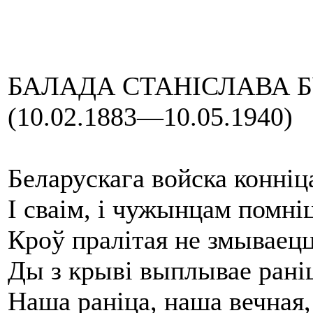
БАЛАДА СТАНІСЛАВА 
(10.02.1883—10.05.1940)
Беларускага войска конніц
І сваім, і чужынцам помні
Кроў пралітая не змываецц
Ды з крыві выплывае рані
Наша раніца, наша вечная,