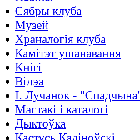
Сябры клуба
Музей
Храналогія клуба
Камітэт ушанавання
Кнігі
Відэа
І. Лучанок - "Спадчына
Мастакі i каталогi
Дыктоўка
Кастусь Каліноўскі