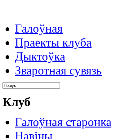
Галоўная
Праекты клуба
Дыктоўка
Зваротная сувязь
Клуб
Галоўная старонка
Навіны