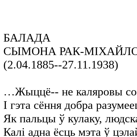
БАЛАДА
СЫМОНА РАК-МІХАЙЛ
(2.04.1885--27.11.1938)
…Жыццё-- не каляровы сон,
І гэта сёння добра разумее
Як пальцы ў кулаку, людск
Калі адна ёсць мэта ў цэл