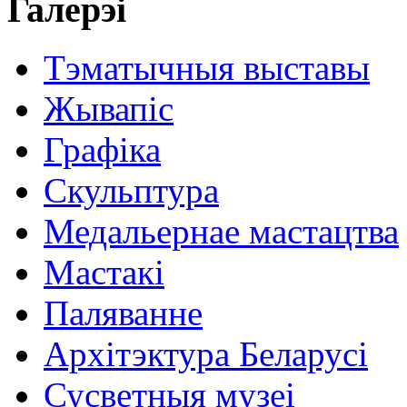
Галерэі
Тэматычныя выставы
Жывапіс
Графіка
Скульптура
Медальернае мастацтва
Мастакі
Паляванне
Архітэктура Беларусі
Сусветныя музеі