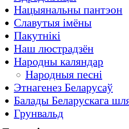
Нацыянальны пантэон
Славутыя імёны
Пакутнікі
Наш люстрадзён
Народны каляндар
Народныя песні
Этнагенез Беларусаў
Балады Беларускага шл
Грунвальд