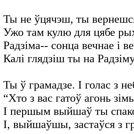
Ты не ўцячэш, ты вернешся
Ужо там кулю для цябе рых
Радзіма-- сонца вечнае і в
Калі глядзіш ты на Радзіму 
Ты ў грамадзе. І голас з н
“Хто з вас гатоў агонь зі
І першым выйшаў ты спако
І, выйшаўшы, застаўся з г