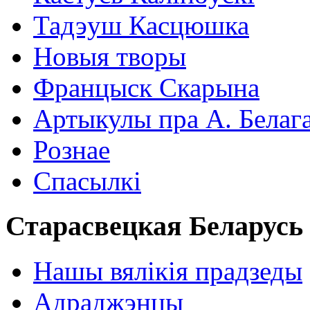
Тадэуш Касцюшка
Новыя творы
Францыск Скарына
Артыкулы пра А. Белаг
Рознае
Спасылкі
Старасвецкая Беларусь
Нашы вялікія прадзеды
Адраджэнцы