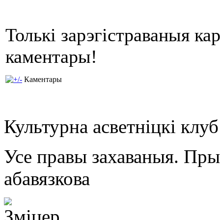
Толькі зарэгістраваныя ка
каментары!
Каментары
Культурна асветнiцкi клу
Усе правы захаваныя. Пр
абавязкова