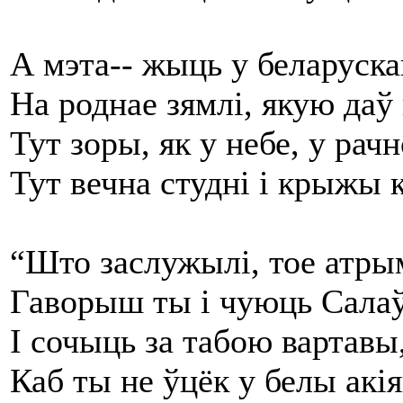
А мэта-- жыць у беларуска
На роднае зямлі, якую даў 
Тут зоры, як у небе, у рачн
Тут вечна студні і крыжы к
“Што заслужылі, тое атр
Гаворыш ты і чуюць Салаў
І сочыць за табою вартавы,
Каб ты не ўцёк у белы акія