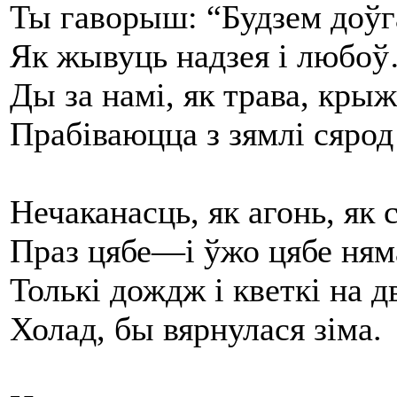
Ты гаворыш: “Будзем доўг
Як жывуць надзея і любо
Ды за намі, як трава, кры
Прабіваюцца з зямлі сярод
Нечаканасць, як агонь, як 
Праз цябе—і ўжо цябе ням
Толькі дождж і кветкі на д
Холад, бы вярнулася зіма.