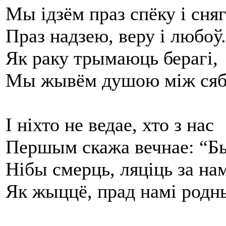
Мы ідзём праз спёку і сняг
Праз надзею, веру і любоў.
Як раку трымаюць берагі,
Мы жывём душою між сяб
І ніхто не ведае, хто з нас
Першым скажа вечнае: “Бы
Нібы смерць, ляціць за нам
Як жыццё, прад намі родн