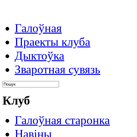
Галоўная
Праекты клуба
Дыктоўка
Зваротная сувязь
Клуб
Галоўная старонка
Навіны