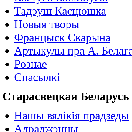
Тадэуш Касцюшка
Новыя творы
Францыск Скарына
Артыкулы пра А. Белаг
Рознае
Спасылкі
Старасвецкая Беларусь
Нашы вялікія прадзеды
Адраджэнцы