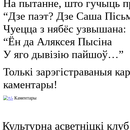
На пытанне, што гучыць 
“Дзе паэт? Дзе Саша Пісь
Чуецца з нябёс узвышана:
“Ён да Аляксея Пысіна
У яго дывізію пайшоў…”
Толькі зарэгістраваныя ка
каментары!
Каментары
Культурна асветнiцкi клу