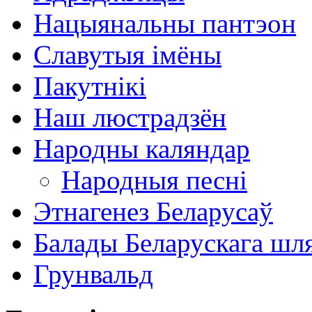
Нацыянальны пантэон
Славутыя імёны
Пакутнікі
Наш люстрадзён
Народны каляндар
Народныя песні
Этнагенез Беларусаў
Балады Беларускага шл
Грунвальд