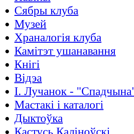
Сябры клуба
Музей
Храналогія клуба
Камітэт ушанавання
Кнігі
Відэа
І. Лучанок - "Спадчына
Мастакі i каталогi
Дыктоўка
Кастусь Каліноўскі