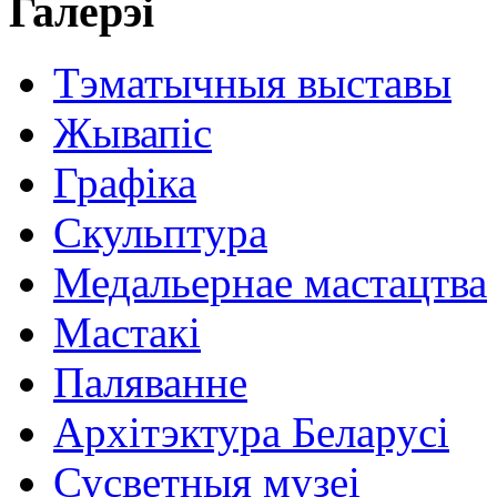
Галерэі
Тэматычныя выставы
Жывапіс
Графіка
Скульптура
Медальернае мастацтва
Мастакі
Паляванне
Архітэктура Беларусі
Сусветныя музеі