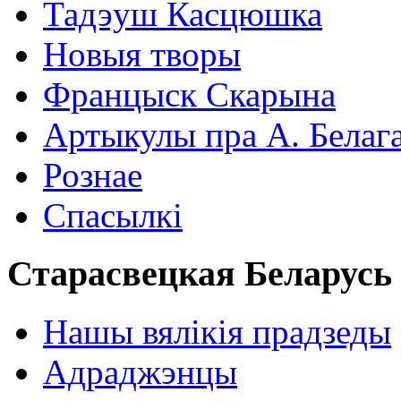
Тадэуш Касцюшка
Новыя творы
Францыск Скарына
Артыкулы пра А. Белаг
Рознае
Спасылкі
Старасвецкая Беларусь
Нашы вялікія прадзеды
Адраджэнцы