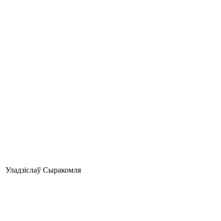
Уладзіслаў Сыракомля