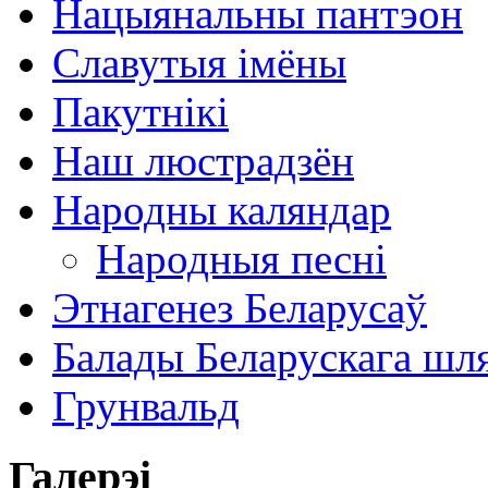
Нацыянальны пантэон
Славутыя імёны
Пакутнікі
Наш люстрадзён
Народны каляндар
Народныя песні
Этнагенез Беларусаў
Балады Беларускага шл
Грунвальд
Галерэі