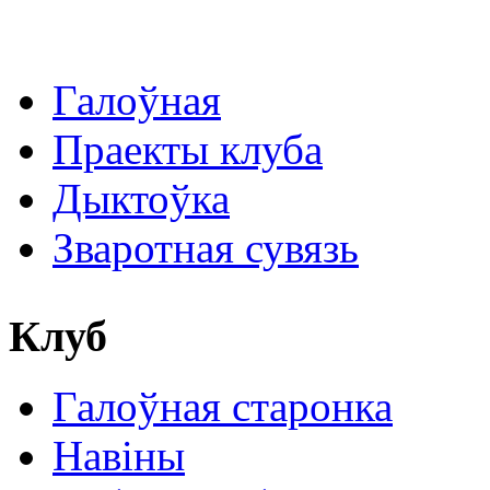
Галоўная
Праекты клуба
Дыктоўка
Зваротная сувязь
Клуб
Галоўная старонка
Навіны