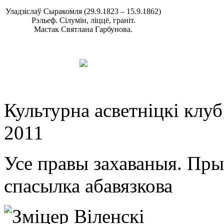
Уладзіслаў Сыракомля (29.9.1823 – 15.9.1862)
Рэльеф. Сілумін, ліццё, граніт.
Мастак Святлана Гарбунова.
Культурна асветнiцкi клу
2011
Усе правы захаваныя. Пр
спасылка абавязкова