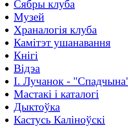
Сябры клуба
Музей
Храналогія клуба
Камітэт ушанавання
Кнігі
Відэа
І. Лучанок - "Спадчына
Мастакі i каталогi
Дыктоўка
Кастусь Каліноўскі