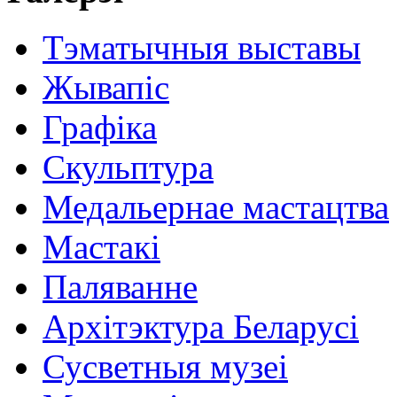
Тэматычныя выставы
Жывапіс
Графіка
Скульптура
Медальернае мастацтва
Мастакі
Паляванне
Архітэктура Беларусі
Сусветныя музеі