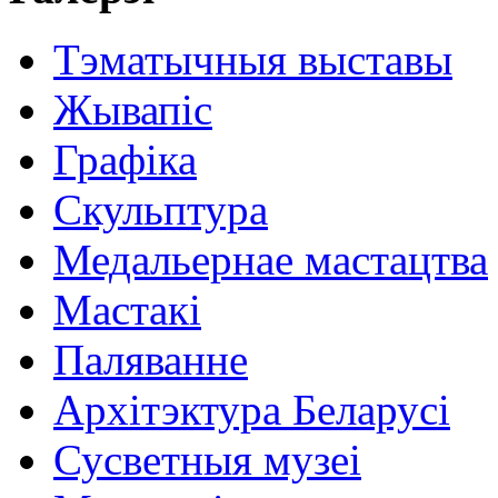
Тэматычныя выставы
Жывапіс
Графіка
Скульптура
Медальернае мастацтва
Мастакі
Паляванне
Архітэктура Беларусі
Сусветныя музеі