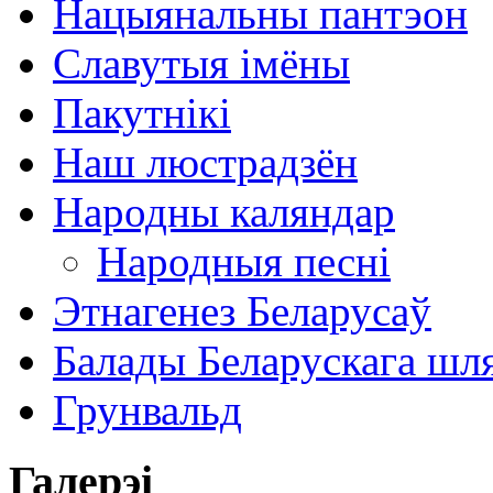
Нацыянальны пантэон
Славутыя імёны
Пакутнікі
Наш люстрадзён
Народны каляндар
Народныя песні
Этнагенез Беларусаў
Балады Беларускага шл
Грунвальд
Галерэі