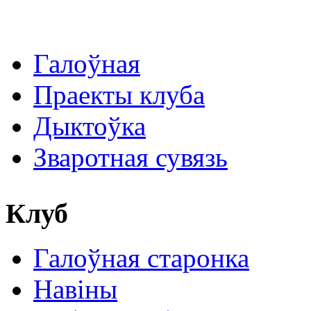
Галоўная
Праекты клуба
Дыктоўка
Зваротная сувязь
Клуб
Галоўная старонка
Навіны