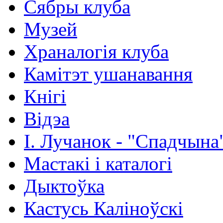
Сябры клуба
Музей
Храналогія клуба
Камітэт ушанавання
Кнігі
Відэа
І. Лучанок - "Спадчына
Мастакі i каталогi
Дыктоўка
Кастусь Каліноўскі