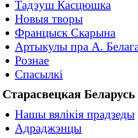
Тадэуш Касцюшка
Новыя творы
Францыск Скарына
Артыкулы пра А. Белаг
Рознае
Спасылкі
Старасвецкая Беларусь
Нашы вялікія прадзеды
Адраджэнцы