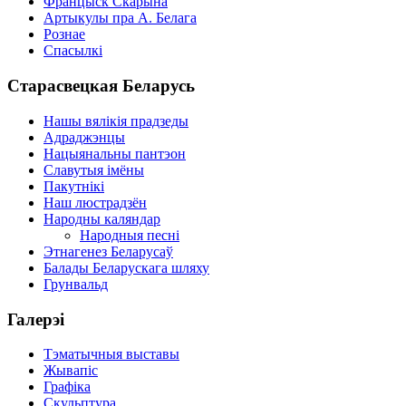
Францыск Скарына
Артыкулы пра А. Белага
Рознае
Спасылкі
Старасвецкая Беларусь
Нашы вялікія прадзеды
Адраджэнцы
Нацыянальны пантэон
Славутыя імёны
Пакутнікі
Наш люстрадзён
Народны каляндар
Народныя песні
Этнагенез Беларусаў
Балады Беларускага шляху
Грунвальд
Галерэі
Тэматычныя выставы
Жывапіс
Графіка
Скульптура