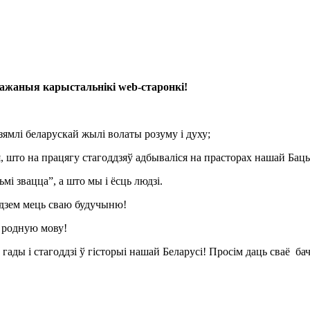
ажаныя карыстальнікі web-старонкі!
зямлі беларускай жылі волаты розуму і духу;
я, што на працягу стагоддзяў адбываліся на прасторах нашай Ба
мі звацца”, а што мы і ёсць людзі.
будзем мець сваю будучыню!
 родную мову!
гады і стагоддзі ў гісторыі нашай Беларусі! Просім даць сваё бач