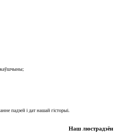
цькаўшчыны;
анне падзей і дат нашай гісторыі.
Наш люстрадзён