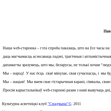
Пав
Наша web-старонка – гэта спроба паказаць, што ва ўсе часы на 
даць магчымасць асэнсаваць падзеі, трагічныя і аптымістычны
дапамагчы зразумець, што мы, беларусы, не толькі хочам “людзь
Мы – народ! У нас ёсць сваё мінулае, свая сучаснасць, і мы 
Мы – нацыя! Мы маем свае гістарычныя карані, сімвалы, сваю
Просім карыстальнікаў web-старонкі разам з намі вывучаць дні, 
Культурна асветнiцкi клуб
"Спадчына"©
. 2011