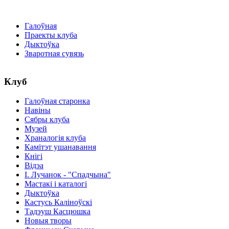
Галоўная
Праекты клуба
Дыктоўка
Зваротная сувязь
Клуб
Галоўная старонка
Навіны
Сябры клуба
Музей
Храналогія клуба
Камітэт ушанавання
Кнігі
Відэа
І. Лучанок - "Спадчына"
Мастакі i каталогi
Дыктоўка
Кастусь Каліноўскі
Тадэуш Касцюшка
Новыя творы