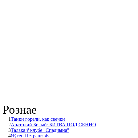
Рознае
1
Танки горели, как свечки
2
Анатолий Белый: БИТВА ПОД СЕННО
3
Талака ў клубе "Спадчына"
4
Яўген Петрашэвіч