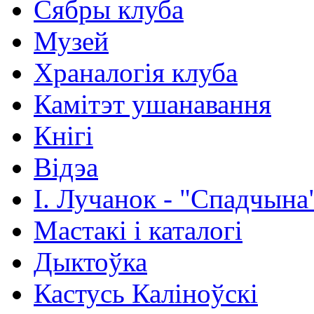
Сябры клуба
Музей
Храналогія клуба
Камітэт ушанавання
Кнігі
Відэа
І. Лучанок - "Спадчына
Мастакі i каталогi
Дыктоўка
Кастусь Каліноўскі