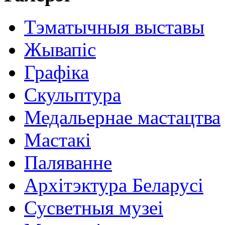
Тэматычныя выставы
Жывапіс
Графіка
Скульптура
Медальернае мастацтва
Мастакі
Паляванне
Архітэктура Беларусі
Сусветныя музеі