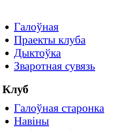
Галоўная
Праекты клуба
Дыктоўка
Зваротная сувязь
Клуб
Галоўная старонка
Навіны