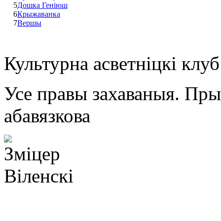
5
Дошка Геніюш
6
Крыжаванка
7
Вершы
Культурна асветнiцкi клу
Усе правы захаваныя. Пр
абавязкова