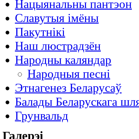
Нацыянальны пантэон
Славутыя імёны
Пакутнікі
Наш люстрадзён
Народны каляндар
Народныя песні
Этнагенез Беларусаў
Балады Беларускага шл
Грунвальд
Галерэі