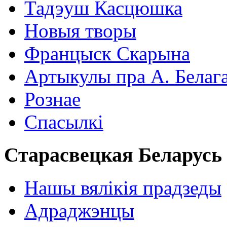
Тадэуш Касцюшка
Новыя творы
Францыск Скарына
Артыкулы пра А. Белаг
Рознае
Спасылкі
Старасвецкая Беларусь
Нашы вялікія прадзеды
Адраджэнцы