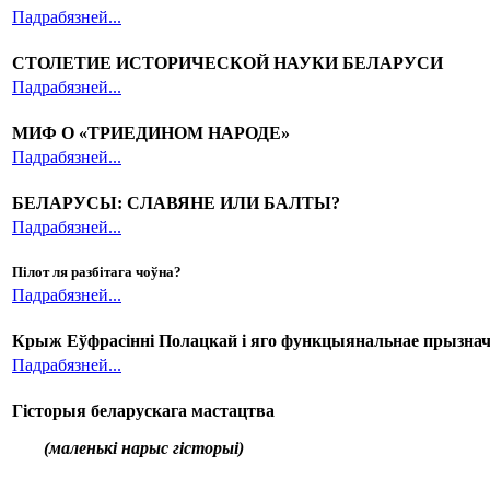
Падрабязней...
СТОЛЕТИЕ ИСТОРИЧЕСКОЙ НАУКИ БЕЛАРУСИ
Падрабязней...
МИФ О «ТРИЕДИНОМ НАРОДЕ»
Падрабязней...
БЕЛАРУСЫ: СЛАВЯНЕ ИЛИ БАЛТЫ?
Падрабязней...
Пілот ля разбітага чоўна?
Падрабязней...
Крыж Еўфрасінні Полацкай і яго функцыянальнае
п
рызнач
Падрабязней...
Гісторыя беларускага мастацтва
(маленькі нарыс гісторыі)