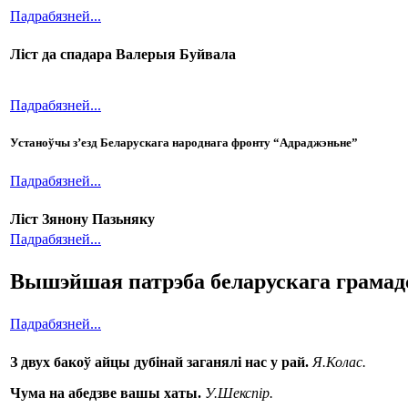
Падрабязней...
Ліст да спадара Валерыя Буйвала
Падрабязней...
Устаноўчы з’езд Беларускага народнага фронту “Адраджэньне”
Падрабязней...
Ліст Зянону Пазьняку
Падрабязней...
Вышэйшая патрэба беларускага грамад
Падрабязней...
З двух бакоў айцы дубінай заганялі нас у рай.
Я.Колас.
Чума на абедзве вашы хаты.
У.Шекспір.