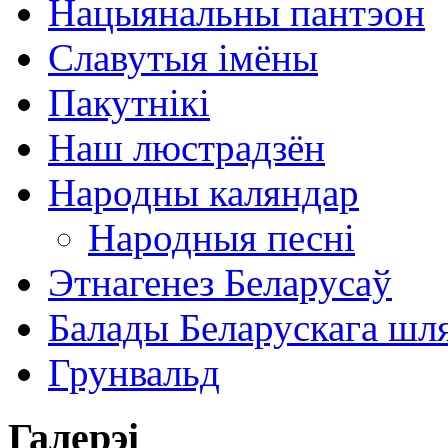
Нацыянальны пантэон
Славутыя імёны
Пакутнікі
Наш люстрадзён
Народны каляндар
Народныя песні
Этнагенез Беларусаў
Балады Беларускага шл
Грунвальд
Галерэі