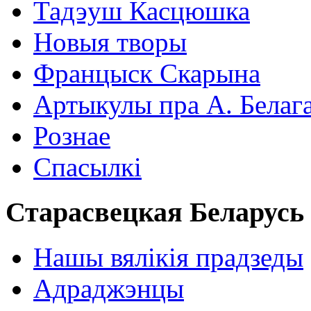
Тадэуш Касцюшка
Новыя творы
Францыск Скарына
Артыкулы пра А. Белаг
Рознае
Спасылкі
Старасвецкая Беларусь
Нашы вялікія прадзеды
Адраджэнцы