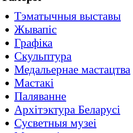
Тэматычныя выставы
Жывапіс
Графіка
Скульптура
Медальернае мастацтва
Мастакі
Паляванне
Архітэктура Беларусі
Сусветныя музеі