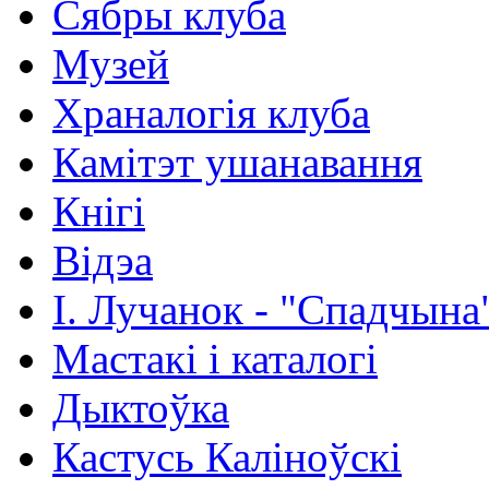
Сябры клуба
Музей
Храналогія клуба
Камітэт ушанавання
Кнігі
Відэа
І. Лучанок - "Спадчына
Мастакі i каталогi
Дыктоўка
Кастусь Каліноўскі