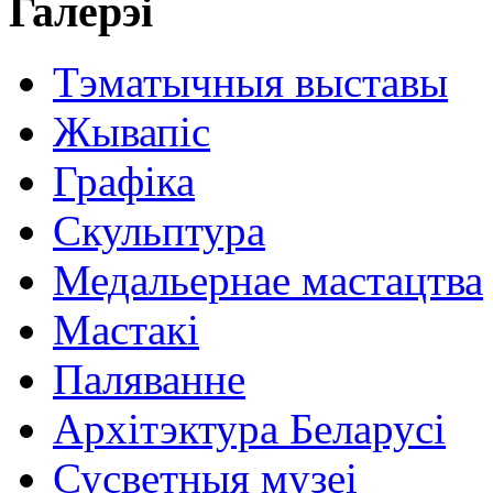
Галерэі
Тэматычныя выставы
Жывапіс
Графіка
Скульптура
Медальернае мастацтва
Мастакі
Паляванне
Архітэктура Беларусі
Сусветныя музеі