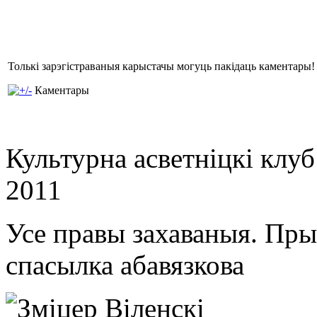
Толькі зарэгістраваныя карыстачы могуць пакідаць каментары!
Каментары
Культурна асветнiцкi клу
2011
Усе правы захаваныя. Пр
спасылка абавязкова