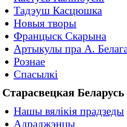
Тадэуш Касцюшка
Новыя творы
Францыск Скарына
Артыкулы пра А. Белаг
Рознае
Спасылкі
Старасвецкая Беларусь
Нашы вялікія прадзеды
Адраджэнцы