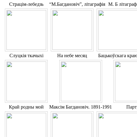
Страцім-лебедзь
“М.Багдановіч”, літаграфія
М. Б літагра
Слуцкія ткачыхі
На небе месяц
Бацькоўскага кра
Край родны мой
Максім Багдановіч. 1891-1991
Парт