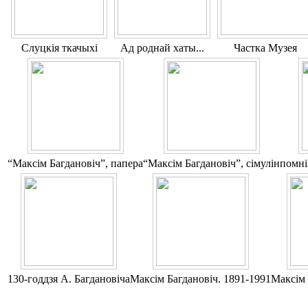
Слуцкія ткачыхі
Ад роднай хаты...
Частка Музея
“Максім Багдановіч”, папера
“Максім Багдановіч”, сімулін
помні
130-годдзя А. Багдановіча
Максім Багдановіч. 1891-1991
Максім 