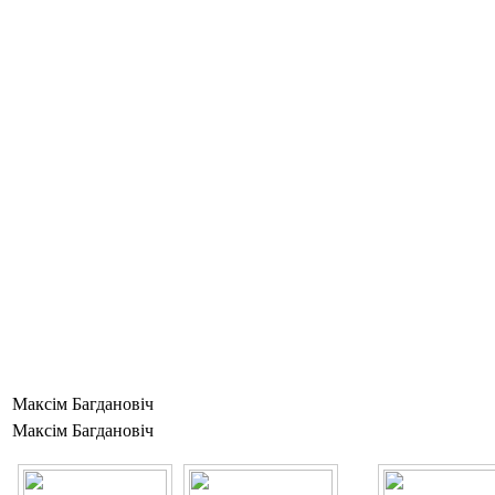
Максім Багдановіч
Максім Багдановіч