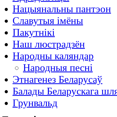
Нацыянальны пантэон
Славутыя імёны
Пакутнікі
Наш люстрадзён
Народны каляндар
Народныя песні
Этнагенез Беларусаў
Балады Беларускага шл
Грунвальд