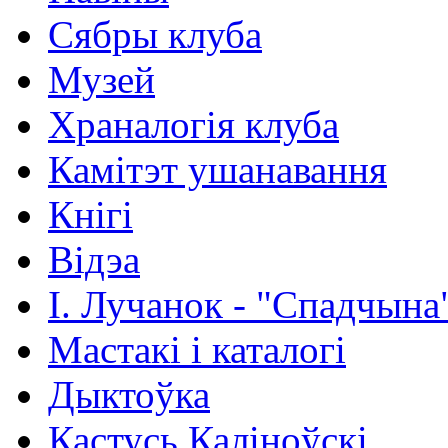
Сябры клуба
Музей
Храналогія клуба
Камітэт ушанавання
Кнігі
Відэа
І. Лучанок - "Спадчына
Мастакі i каталогi
Дыктоўка
Кастусь Каліноўскі