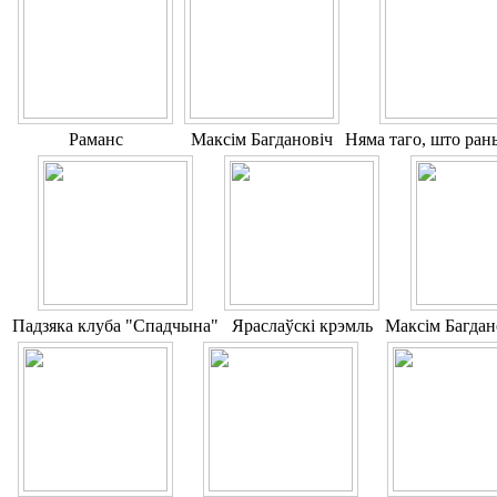
Раманс
Максім Багдановіч
Няма таго, што ран
Падзяка клубa "Спадчына"
Яраслаўскі крэмль
Максім Багдан