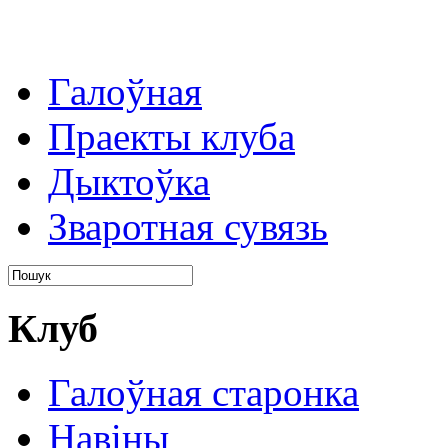
Галоўная
Праекты клуба
Дыктоўка
Зваротная сувязь
Клуб
Галоўная старонка
Навіны