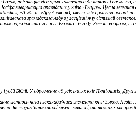
а Богам, апісваецца гісторыя чалавецтва да патопу і пасля яго, 
 Іосіфа завяршаецца апавяданне ў кнізе «Быцця». Цесна звязаная
, «Левіт», «Лічбы» і «Другі закон»), змест якіх прысвечаны апі
нізаванага грамадскага ладу з уласцівай яму сістэмай светапог
ытным народам тагачаснага Блізкага Усходу. Змест, вобразы, с
 і ўсёй Бібліі. У адрозненне ад усіх іншых кніг Пятікніжія, Друг
нне гістарычнага і заканадаўчага элемента кніг: Зыход, Левіт, Лі
енні дасягнуць Запаветнай зямлі і законаў, атрыманых імі праз М