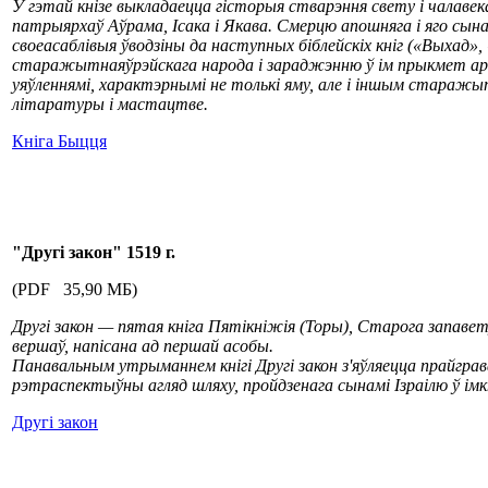
У гэтай кнізе выкладаецца гісторыя стварэння свету і чалавек
патрыярхаў Аўрама, Ісака і Якава. Смерцю апошняга і яго сына
своеасаблівыя ўводзіны да наступных біблейскіх кніг («Выхад»
старажытнаяўрэйскага народа і зараджэнню ў ім прыкмет арга
уяўленнямі, характэрнымі не толькі яму, але і іншым стараж
літаратуры і мастацтве.
Кніга Быцця
"Другі закон
" 1519 г.
(PDF 35,90 МБ)
Другі закон — пятая кніга Пятікніжія (Торы), Старога запавету
вершаў, напісана ад першай асобы.
Панавальным утрыманнем кнігі Другі закон з'яўляецца прайграва
рэтраспектыўны агляд шляху, пройдзенага сынамі Ізраілю ў імкн
Другі закон