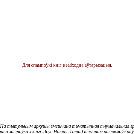
Для спампоўкі кніг неабходна аўтарызацыя.
кі. На тытульным аркушы змешчана тэматычная тлумачальная грав
на застаўка з кнігі «Ісус Навін». Перад тэкстам пасляслоўя па