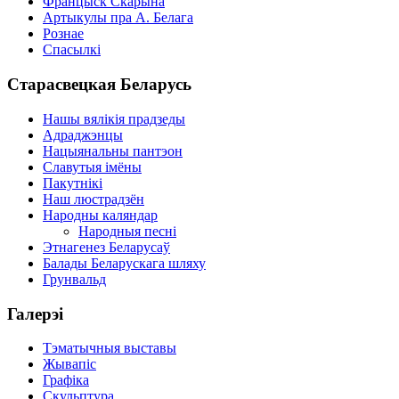
Францыск Скарына
Артыкулы пра А. Белага
Рознае
Спасылкі
Старасвецкая Беларусь
Нашы вялікія прадзеды
Адраджэнцы
Нацыянальны пантэон
Славутыя імёны
Пакутнікі
Наш люстрадзён
Народны каляндар
Народныя песні
Этнагенез Беларусаў
Балады Беларускага шляху
Грунвальд
Галерэі
Тэматычныя выставы
Жывапіс
Графіка
Скульптура