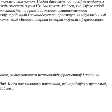
а таксама сам патоп. Падзеі даведзены да часоў легендарных
 сваім зместам з усім Пяцікніжжам Майсея, яна ўяўляе сабой
санню станаўлення і развіцця жыцця шматпляменнага
ляду, традыцый і заканадаўства, прасякнутых міфалагічнымі
южэты кнігі «Быццё» шырока выкарыстоўваліся ў фальклоры,
і закон, за выключэннем нешматлікіх фрагментаў і асобных
кі. Кніга дае маладому пакаленню, які нарадзіўся ў пустэльні,
айсея...