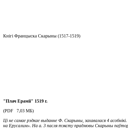
Кнігі Францыска Скарыны (1517-1519)
"Плач Ераміі" 1519 г.
(PDF 7,03 МБ)
Ці не самае рэдкае выданне Ф. Скарыны, захавалася 4 асобні
на Ерусалим». На а. 3 пасля тэксту прадмовы Скарыны паўтора