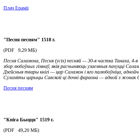
Плач Ераміі
"Песня песням" 1518 г.
(PDF 9,29 МБ)
Песня Саламона, Песня (усіх) песняй — 30-я частка Танаха, 4-
збор любоўных гімнаў, якія расчыняюць узаемныя пачуцці Сала
Дзейсныя твары кнігі — цар Саламон і яго палюбоўніца, адной
Суламіты царыцы Савской ці дочкі фараона — адной з жонак С
Песня песням
"Кніга Быцця
" 1519 г.
(PDF 49,20 МБ)