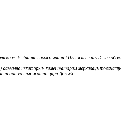
 Саламону. У літаральным чытанні Песня песень уяўляе сабою
1.4) дазваляе некаторым каментатарам меркаваць тоеснасць
й, апошняй наложніцай цара Давыда...