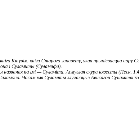
я кніга Ктувім, кніга Старога запавету, якая прыпісваецца цару
мона і Суламиты (Суламифи).
чы названая па імі — Суламіта. Асмуглая скура нявесты (Песн. 
аламона. Часам імя Суламіты злучаюць з Ависагой Сунамітянко