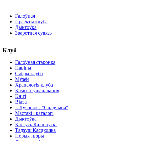
Галоўная
Праекты клуба
Дыктоўка
Зваротная сувязь
Клуб
Галоўная старонка
Навіны
Сябры клуба
Музей
Храналогія клуба
Камітэт ушанавання
Кнігі
Відэа
І. Лучанок - "Спадчына"
Мастакі i каталогi
Дыктоўка
Кастусь Каліноўскі
Тадэуш Касцюшка
Новыя творы