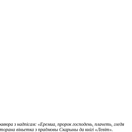
юра з надпісам: «Еремиа, пророк господень, плачеть, гледя
ўторана віньетка з прадмовы Скарыны да кнігі «Левіт».