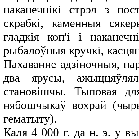
наканечнікі стрэл з пост
скрабкі, каменныя сяке
гладкія коп'і і наканечн
рыбалоўныя кручкі, касця
Пахаванне адзіночныя, пар
два ярусы, ажыццяўля
становішчы. Тыповая дл
нябошчыкаў вохрай (чыр
гематыту).
Каля 4 000 г. да н. э. у 