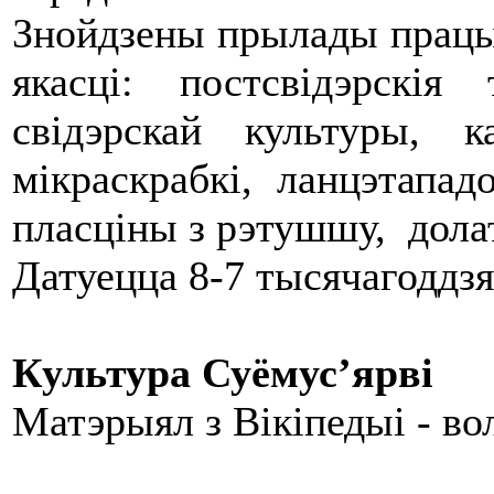
Знойдзены прылады працы
якасці: постсвідэрскія
свідэрскай культуры, 
мікраскрабкі, ланцэтападо
пласціны з рэтушшу, дол
Датуецца 8-7 тысячагоддзям
Культура Суёмус’ярві
Матэрыял з Вікіпедыі - в