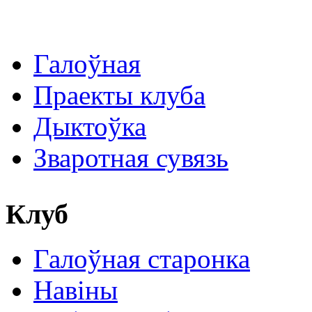
Галоўная
Праекты клуба
Дыктоўка
Зваротная сувязь
Клуб
Галоўная старонка
Навіны