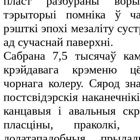
пласт разбураны воры
тэрыторыі помніка ў ча
рэшткі эпохі мезаліту суст
ад сучаснай паверхні.
Сабрана 7,5 тысячаў ка
крэйдавага крэменю цё
чорнага колеру. Сярод зн
постсвідэрскія наканечнік
канцавыя і авальныя скр
пласціны, праколкі, 
долатападобныя прылад