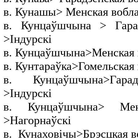
в. Кунашы> Менская вобла
в. Кунцаўшчына > Гара
>Індурскі
в. Кунцаўшчына>Менская 
в. Кунтараўка>Гомельская
в. Кунцаўшчына>Гарад
>Індурскі
в. Кунцаўшчына> Ме
>Нагорнаўскі
в. Кунаховічы>Брэсцкая в