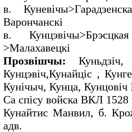
в. Куневічы>Гарадзен
Варончанскі
в. Кунцэвічы>Брэсцк
>Малахавецкі
Прозвішчы:
Куньдзіч, К
Кунцэвіч,Кунайціс , Кунге
Кунічыч, Кунца, Кунцовіч К
Са спісу войска ВКЛ 1528 
Кунайтис Манвил, б. Кро
адв.