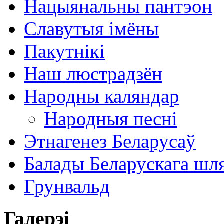
Нацыянальны пантэон
Славутыя імёны
Пакутнікі
Наш люстрадзён
Народны каляндар
Народныя песні
Этнагенез Беларусаў
Балады Беларускага шл
Грунвальд
Галерэі