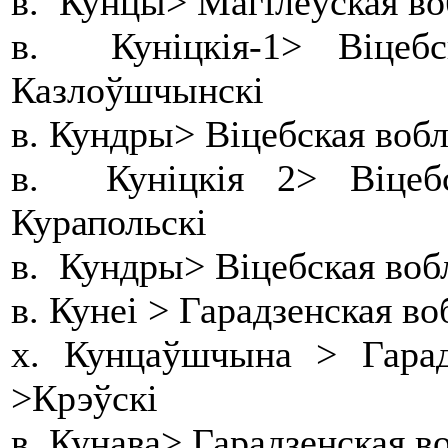
в. Кунцы> Магілёўская во
в. Куніцкія-1> Віцеб
Казлоўшчынскі
в. Кундры> Віцебская вобл
в. Куніцкія 2> Віцеб
Курапольскі
в. Кундры> Віцебская воб
в. Кунеі > Гарадзенская в
х. Кунцаўшчына > Гарад
>Крэўскі
в. Кунава> Гарадзенская в