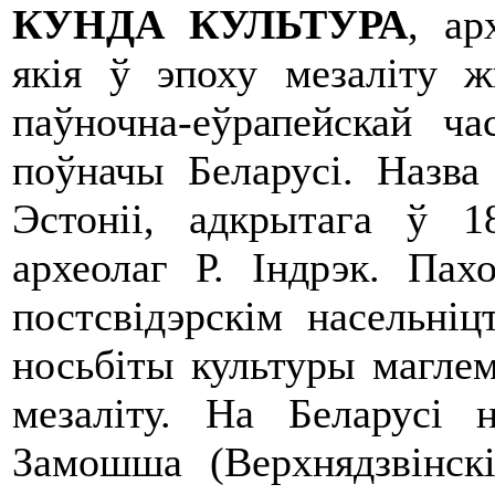
КУНДА КУЛЬТУРА
, ар
якія ў эпоху мезаліту 
паўночна-еўрапейскай ч
поўначы Беларусі. Назва
Эстоніі, адкрытага ў 1
археолаг Р. Індрэк. Пах
постсвідэрскім насельніц
носьбіты культуры маглем
мезаліту. На Беларусі 
Замошша (Верхнядзвінск