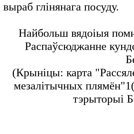
выраб глінянага посуду.
Найбольш вядоіыя помн
Распаўсюджанне кундс
Б
(Крыніцы: карта "Рассял
мезалітычных плямён"1(с
тэрыторыі Бе