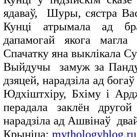
ядаваў, Шуры, сястра Ва
Кунці атрымала ад бр
дапамогай якога магла
Спачатку яна выклікала Сур
Выйдучы замуж за Панду,
дзяцей, нарадзіла ад бога
Юдхіштхіру, Бхіму і Ард
перадала заклён друго
нарадзіла ад Ашвінаў двай
Крыніца:
mythologyblog.ru