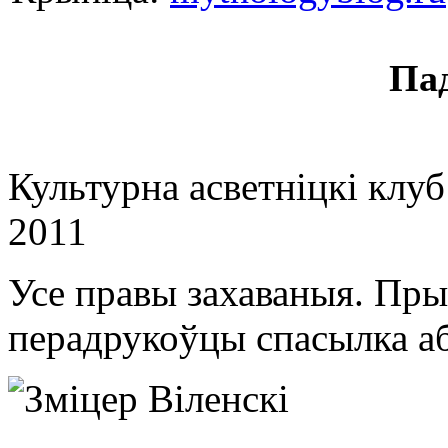
Па
Культурна асветнiцкi клу
2011
Усе правы захаваныя. Пры
перадрукоўцы спасылка аб