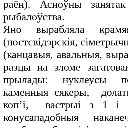
раён). Асноўны занятак
рыбалоўства.
Яно вырабляла крамя
(постсвідэрскія, сіметрычн
(канцавыя, авальныя, выра
разцы на зломе загатов
прылады: нуклеусы п
каменныя сякеры, долаты
коп’і, вастрыі з 1 і 
конусападобныя нака