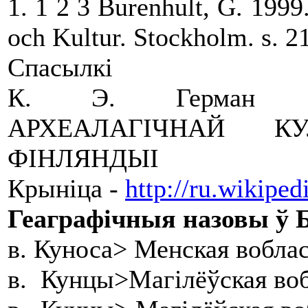
1. 1 2 3 Burenhult, G. 1999
och Kultur. Stockholm. s. 2
Спасылкі
К. Э. Герман Г
АРХЕАЛАГІЧНАЙ К
ФІНЛЯНДЫІ
Крыніца -
http://ru.wikiped
Геаграфічныя назовы ў Б
в. Куноса> Менская вобла
в. Кунцы>Магілёўская воб