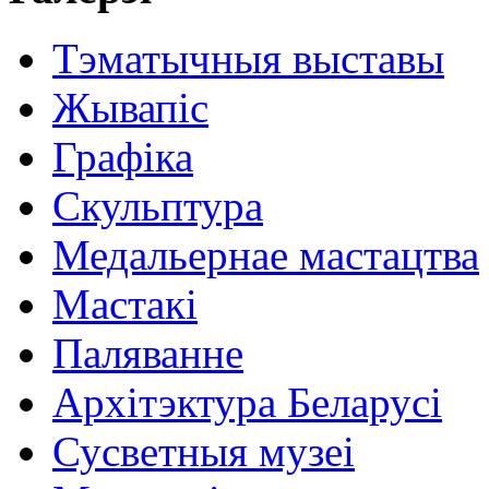
Тэматычныя выставы
Жывапіс
Графіка
Скульптура
Медальернае мастацтва
Мастакі
Паляванне
Архітэктура Беларусі
Сусветныя музеі