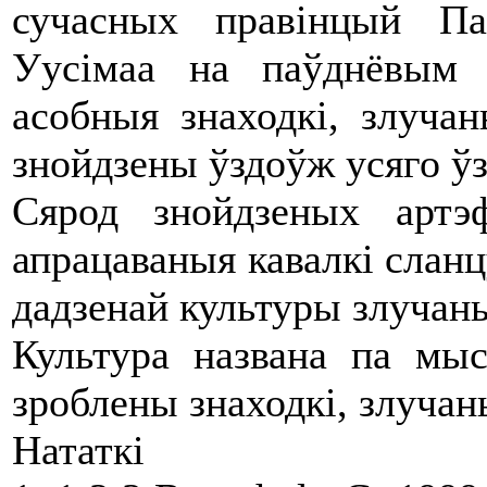
сучасных правінцый Па
Уусімаа на паўднёвым 
асобныя знаходкі, злучан
знойдзены ўздоўж усяго ўз
Сярод знойдзеных артэ
апрацаваныя кавалкі сланц
дадзенай культуры злучаны
Культура названа па мы
зроблены знаходкі, злучан
Нататкі