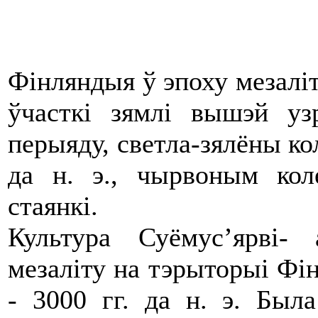
Фінляндыя ў эпоху мезаліт
ўчасткі зямлі вышэй уз
перыяду, светла-зялёны кол
да н. э., чырвоным кол
стаянкі.
Культура Суёмус’ярві- 
мезаліту на тэрыторыі Фін
- 3000 гг. да н. э. Был