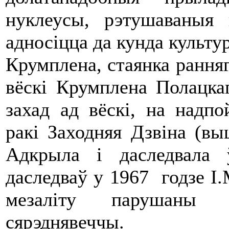
нуклеусы, рэтушаваныя
адносіцца да кунда культу
Крумплена, стаянка ранняг
вёскі Крумплена Полацка
захад ад вёскі, на надпо
ракі Заходняя Дзвіна (в
Адкрыла і даследвала
даследваў у 1967 годзе І.
мезаліту парушаны 
сярэднявеччы.