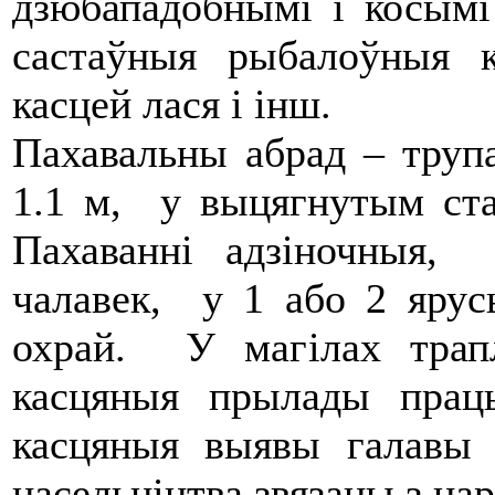
дзюбападобнымі і косымі
састаўныя рыбалоўныя 
касцей лася і інш.
Пахавальны абрад – труп
1.1 м, у выцягнутым ст
Пахаванні адзіночныя
чалавек, у 1 або 2 ярус
охрай. У магілах трап
касцяныя прылады прац
касцяныя выявы галавы л
насельніцтва звязаны з на