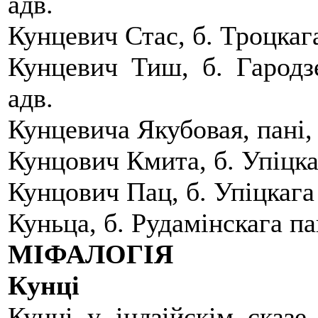
адв.
Кунцевич Стас, б. Троцкага
Кунцевич Тиш, б. Гародзе
адв.
Кунцевича Якубовая, панi,
Кунцович Кмита, б. Упiцкаг
Кунцович Пац, б. Упiцкага 
Куньца, б. Рудамiнскага па
МІФАЛОГІЯ
Кунці
Кунці у індзійскім сказе