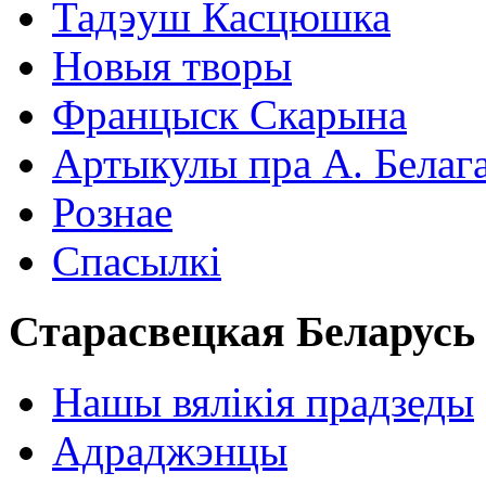
Тадэуш Касцюшка
Новыя творы
Францыск Скарына
Артыкулы пра А. Белаг
Рознае
Спасылкі
Старасвецкая Беларусь
Нашы вялікія прадзеды
Адраджэнцы