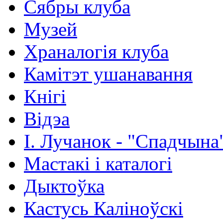
Сябры клуба
Музей
Храналогія клуба
Камітэт ушанавання
Кнігі
Відэа
І. Лучанок - "Спадчына
Мастакі i каталогi
Дыктоўка
Кастусь Каліноўскі