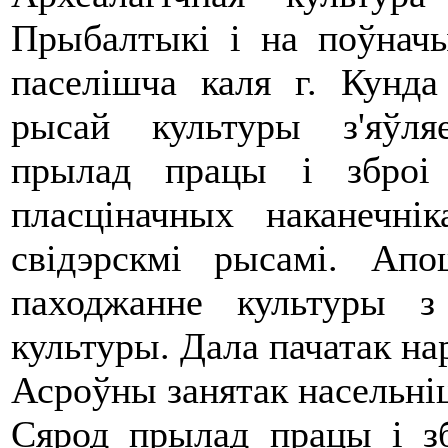
Прыбалтыкі і на поўначы
паселішча каля г. Кунда
рысай культуры з'яўл
прылад працы і зброі
пласціначных наканечні
свідэрскмі рысамі. Апо
паходжанне культуры з
культуры. Дала пачатак на
Асроўны занятак насельніц
Сярод прылад працы і з