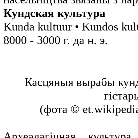
Кундская культура
Kunda kultuur • Kundos kul
8000 - 3000 г. да н. э.
Касцяныя вырабы кунд
гістар
(фота © et.wikipedi
Археалагiчная культур