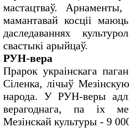
мастацтваў. Арнаменты,
мамантавай косціі маюц
даследаваннях культуро
свастыкі арыйцаў.
РУН-вера
Прарок украінскага пага
Сіленка, лічыў Мезінскую
народа. У РУН-веры адлі
верагоднага, па іх ме
Мезінскай культуры - 9 000 