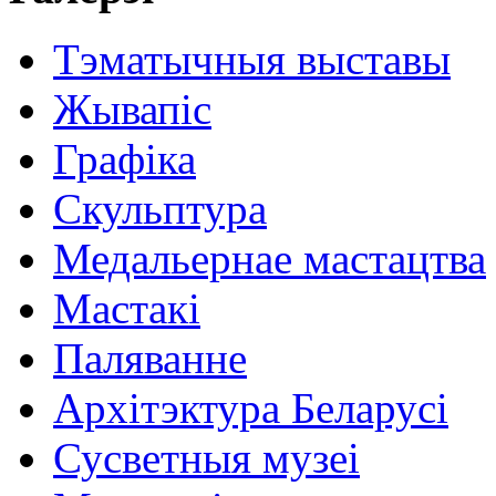
Тэматычныя выставы
Жывапіс
Графіка
Скульптура
Медальернае мастацтва
Мастакі
Паляванне
Архітэктура Беларусі
Сусветныя музеі