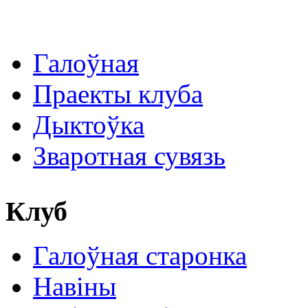
Галоўная
Праекты клуба
Дыктоўка
Зваротная сувязь
Клуб
Галоўная старонка
Навіны