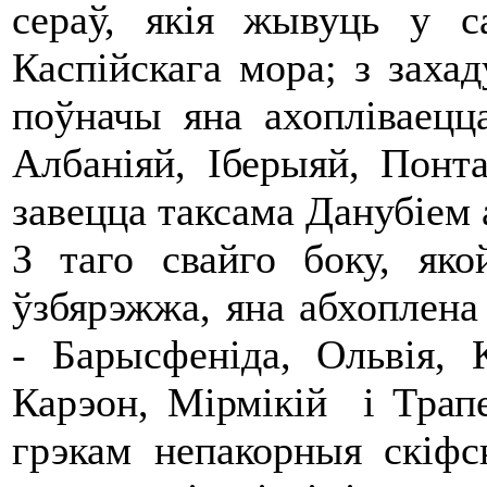
сераў, якія жывуць у 
Каспійскага мора; з захад
поўначы яна ахопліваецца
Албаніяй, Іберыяй, Понт
завецца таксама Данубіем 
З таго свайго боку, яко
ўзбярэжжа, яна абхоплена 
- Барысфеніда, Ольвія, К
Карэон, Мірмікій і Трапез
грэкам непакорныя скіфс