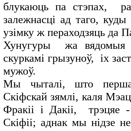
блукаюць па стэпах, ра
залежнасці ад таго, куды
узімку ж пераходзяць да П
Хунугуры жа вядомыя т
скуркамі грызуноў, іх зас
мужоў.
Мы чыталі, што перша
Скіфскай зямлі, каля Мэаці
Фракіі і Дакіі, трэцяе 
Скіфіі; аднак мы нідзе не