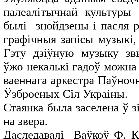
палеалітычнай культур
былі знойдзены і пасля
графічныя запісы музыкі,
Гэту дзіўную музыку зв
ўжо некалькі гадоў можна 
ваеннага аркестра Паўноч
Ўзброеных Сіл Украіны.
Стаянка была заселена ў з
на звера.
Даследавалі Ваўкоў Ф. К