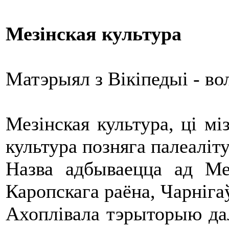
Мезінская культура
Матэрыял з Вікіпедыі - в
Мезінская культура, ці міз
культура позняга палеаліту
Назва адбываецца ад Мез
Каропскага раёна, Чарнігаў
Ахоплівала тэрыторыю дал