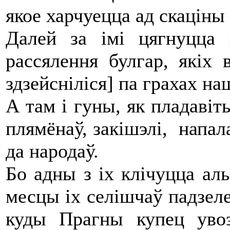
якое харчуецца ад скаціны 
Далей за імі цягнуцца
рассялення булгар, якіх в
здзейсніліся] па грахах н
А там і гуны, як пладаві
плямёнаў, закішэлі, напа
да народаў.
Бо адны з іх клічуцца альц
месцы іх селішчаў падзеле
куды Прагны купец увоз