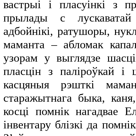
вастрыі і пласуінкі з 
прылады с лускаватай 
адбойнікі, ратушоры, нукл
маманта – абломак капал
узорам у выглядзе шасців
пласцін з паліроўкай і 
касцяныя рэшткі маман
старажытнага быка, каня
косці помнік нагадвае Ел
інвентару блізкі да помнік