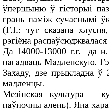
ўпершыню ў гісторыі паз
грань паміж сучаснымі ўк
(Г.І.: тут сказана хлусн
рэгіёна распаўсюджвалася
Да 14000-13000 г.г. да н.
нагадваць Мадленскую. Гэт
Захаду, дзе прыкладна ў 
мадленцы.
Мезінская культура - к
паўночны алень). Яна хар