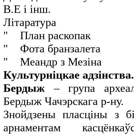
В.Е і інш.
Літаратура
" План раскопак
" Фота бранзалета
" Меандр з Мезіна
Культурніцкае адзінства.
Бердыж
– група археал
Бердыж Чачэрскага р-ну.
Знойдзены пласціны з б
арнаментам касцёнкаўс