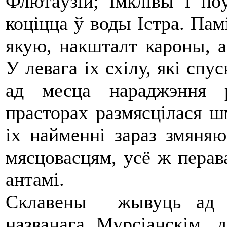
Флютаўзій; імклівы і по
коціцца ў воды Істра. Пам
якую, накшталт кароны, 
У левага іх схілу, які сп
ад месца нараджэння 
прасторах размясцілася ш
іх найменні зараз змяня
мясцовасцям, усё ж перав
антамі.
Склавены жывуць ад г
названага Мурсіанскім, 