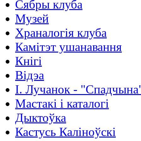
Сябры клуба
Музей
Храналогія клуба
Камітэт ушанавання
Кнігі
Відэа
І. Лучанок - "Спадчына
Мастакі i каталогi
Дыктоўка
Кастусь Каліноўскі