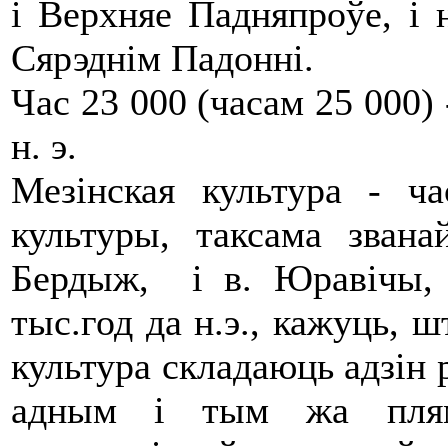
і Верхняе Падняпроўе, і 
Сярэднім Падонні.
Час 23 000 (часам 25 000) 
н. э.
Мезінская культура - ча
культуры, таксама званай
Бердыж, і в. Юравічы, і
тыс.год да н.э., кажуць, ш
культура складаюць адзін р
адным і тым жа плям