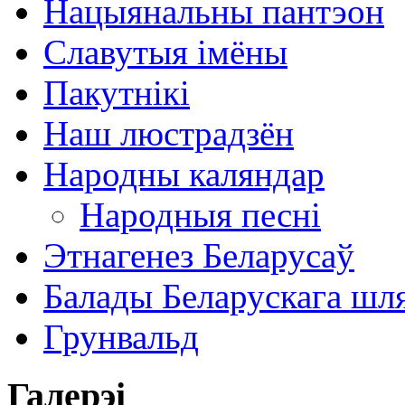
Нацыянальны пантэон
Славутыя імёны
Пакутнікі
Наш люстрадзён
Народны каляндар
Народныя песні
Этнагенез Беларусаў
Балады Беларускага шл
Грунвальд
Галерэі