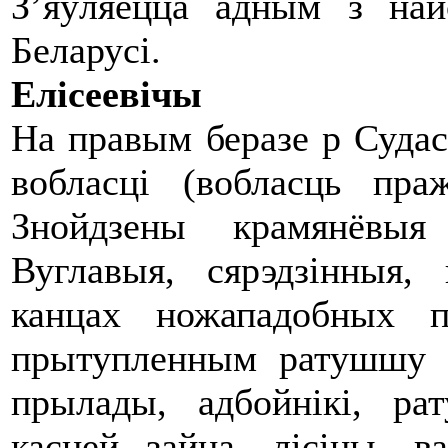
З’яўляецца адным з на
Беларусі.
Елісеевічы
На правым беразе р Судас
вобласці (вобласць пра
Знойдзены крамянёвыя
Вуглавыя, сярэдзінныя,
канцах ножападобных п
прытупленным ратушшу к
прылады, адбойнікі, р
касцей зайца, лісіцы, ва