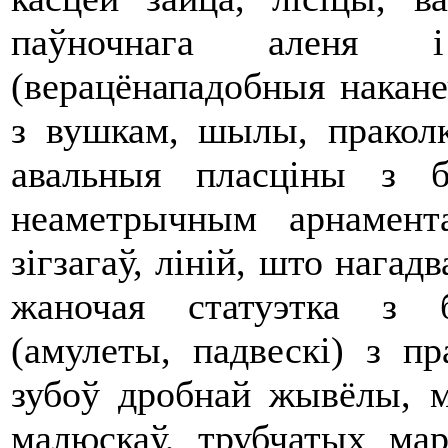
паўночнага аленя 
(верацёнападобныя наканеч
з вушкам, шылы, праколк
авальныя пласціны з 
неаметрычным арнамента
зігзагаў, ліній, што нага
жаночая статуэтка з 
(амулеты, падвескі) з п
зубоў дробнай жывёлы, м
малюскаў, трубчатых мар