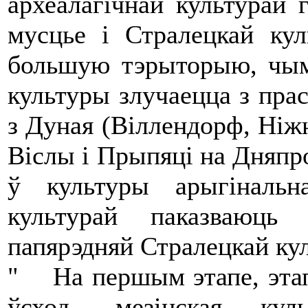
археалагічнай культурай г
мусцье і Стралецкай кул
большую тэрыторыю, чым 
культуры злучаецца з пра
з Дуная (Віллендорф, Ніжн
Віслы і Прыпяці на Дняпр
ў культуры арыгінальн
культурай паказваюць
папярэдняй Стралецкай кул
" На першым этапе, этап
ўсход, мезінская кул