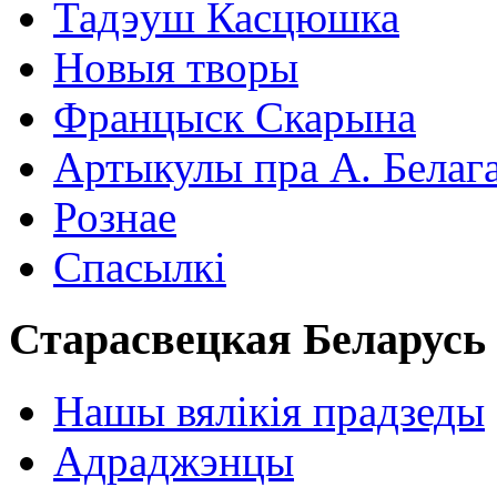
Тадэуш Касцюшка
Новыя творы
Францыск Скарына
Артыкулы пра А. Белаг
Рознае
Спасылкі
Старасвецкая Беларусь
Нашы вялікія прадзеды
Адраджэнцы