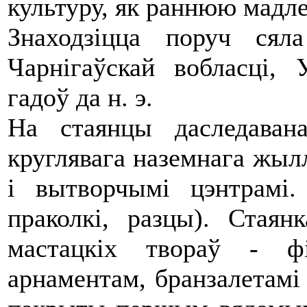
культуру, як раннюю мадле
Знаходзіцца поруч ся
Чарнігаўскай вобласці, 
гадоў да н. э.
На стаянцы даследавана
круглявага наземнага жыл
і вытворчымі цэнтрамі.
праколкі, разцы). Стая
мастацкіх твораў - ф
арнаментам, бранзалетамі з