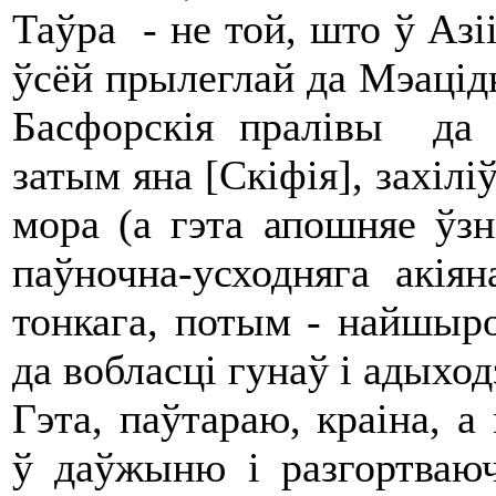
Таўра - не той, што ў Азіі,
ўсёй прылеглай да Мэаціды
Басфорскія пралівы да К
затым яна [Скіфія], захілі
мора (а гэта апошняе ўзн
паўночна-усходняга акіян
тонкага, потым - найшыро
да вобласці гунаў і адыход
Гэта, паўтараю, краіна, а
ў даўжыню і разгортваю