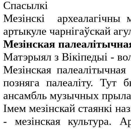
Спасылкі
Мезінскі археалагічны 
артыкуле чарнігаўскай агу
Мезінская палеалітычна
Матэрыял з Вікіпедыі - в
Мезінская палеалітычная 
позняга палеаліту. Тут
ансамбль музычных прыла
Імем мезінскай стаянкі наз
- мезінская культура. А