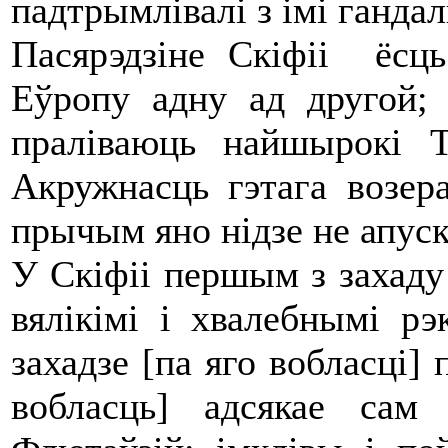
падтрымлівалі з імі гандал
Пасярэдзіне Скіфіі ёсць
Еўропу адну ад другой;
праліваюць найшырокі Т
Акружнасць гэтага возер
прычым яно нідзе не апуск
У Скіфіі першым з захаду
вялікімі і хвалебнымі р
захадзе [па яго вобласці] 
вобласць] адсякае сам