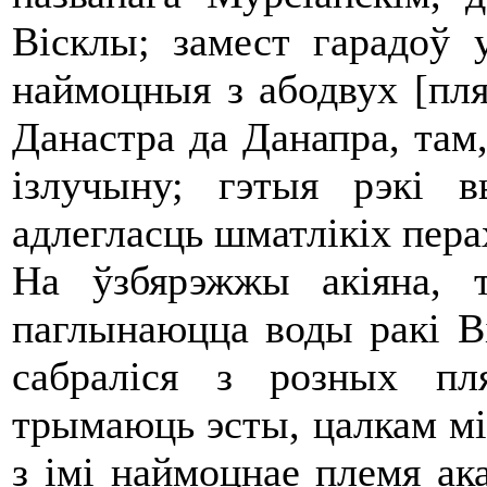
Вісклы; замест гарадоў 
наймоцныя з абодвух [пл
Данастра да Данапра, там
ізлучыну; гэтыя рэкі 
адлегласць шматлікіх пера
На ўзбярэжжы акіяна, 
паглынаюцца воды ракі Ві
сабраліся з розных пл
трымаюць эсты, цалкам мі
з імі наймоцнае племя ака