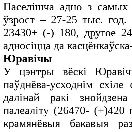
Паселішча адно з самых 
ўзрост – 27-25 тыс. год.
23430+ (-) 180, другое 24
адносіцца да касцёнкаўска
Юравічы
У цэнтры вёскі Юравіч
паўднёва-усходнім схіле 
далінай ракі знойдзен
палеаліту (26470- (+)420 
крамянёвыя бакавыя ра