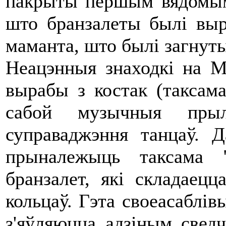
пакрыты першым вядомым
што бранзалеты былі выр
маманта, што былі загнут
Неацэнныя знаходкі на М
вырабы з костак (таксама
сабой музычныя прыл
суправаджэння танцаў. 
прыналежыць таксама 
бранзалет, які складаец
кольцаў. Гэта своеасаблів
з'яўляюцца адзіным свед