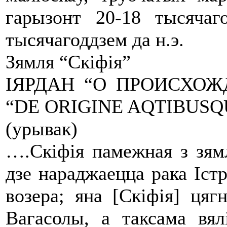
гарызонт 20-18 тысячаго
тысячагоддзем да н.э.
Зямля “Скіфія”
ІЯРДАН “О ПРОИСХОЖ
“DE ORIGINE AQTIBUS
(урывак)
….Скіфія памежная з зямл
дзе нараджаецца рака Іст
возера; яна [Скіфія] цяг
Вагасолы, а таксама вял