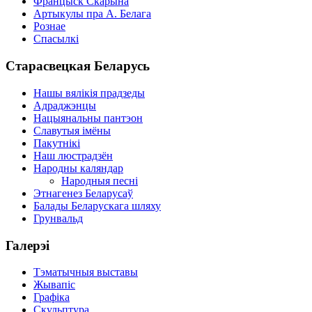
Францыск Скарына
Артыкулы пра А. Белага
Рознае
Спасылкі
Старасвецкая Беларусь
Нашы вялікія прадзеды
Адраджэнцы
Нацыянальны пантэон
Славутыя імёны
Пакутнікі
Наш люстрадзён
Народны каляндар
Народныя песні
Этнагенез Беларусаў
Балады Беларускага шляху
Грунвальд
Галерэі
Тэматычныя выставы
Жывапіс
Графіка
Скульптура