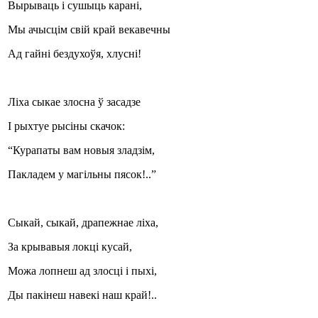
Вырываць і сушыць карані,
Мы ачысцім свій край векавечны
Ад гайні бездухоўя, хлусні!
Ліха сыкае злосна ў засадзе
І рыхтуе рысіны скачок:
“Курапаты вам новыя зладзім,
Пакладем у магільны пясок!..”
Сыкай, сыкай, драпежнае ліха,
За крывавыя локці кусай,
Можа лопнеш ад злосці і пыхі,
Ды пакінеш навекі наш край!..