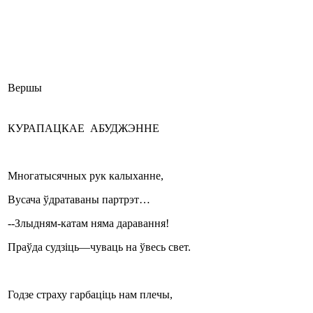
Вершы
КУРАПАЦКАЕ АБУДЖЭННЕ
Многатысячных рук калыханне,
Вусача ўдратаваны партрэт…
--Злыдням-катам няма даравання!
Праўда судзіць—чуваць на ўвесь свет.
Годзе страху гарбаціць нам плечы,