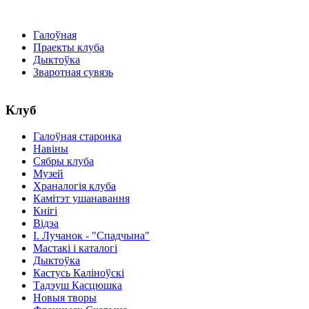
Галоўная
Праекты клуба
Дыктоўка
Зваротная сувязь
Клуб
Галоўная старонка
Навіны
Сябры клуба
Музей
Храналогія клуба
Камітэт ушанавання
Кнігі
Відэа
І. Лучанок - "Спадчына"
Мастакі i каталогi
Дыктоўка
Кастусь Каліноўскі
Тадэуш Касцюшка
Новыя творы