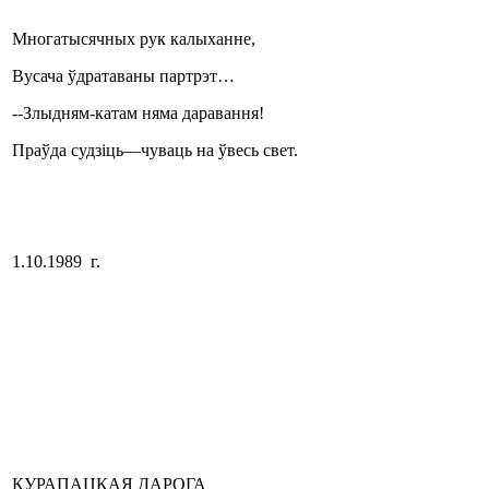
Многатысячных рук калыханне,
Вусача ўдратаваны партрэт…
--Злыдням-катам няма даравання!
Праўда судзіць—чуваць на ўвесь свет.
1.10.1989 г.
КУРАПАЦКАЯ ДАРОГА