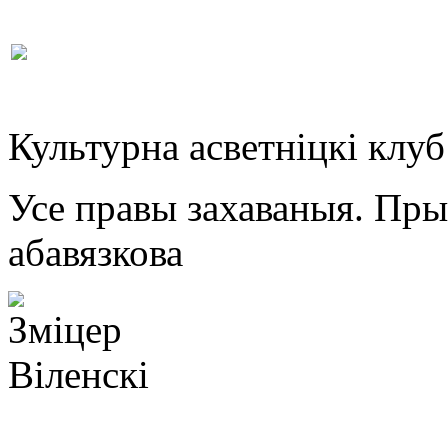
Культурна асветнiцкi клу
Усе правы захаваныя. Пр
абавязкова