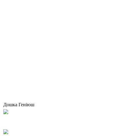
Дошка Геніюш