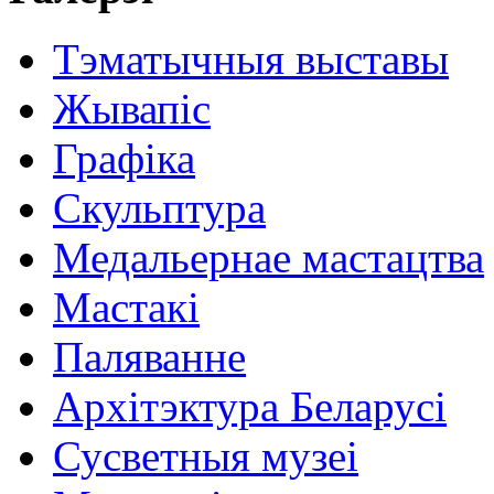
Тэматычныя выставы
Жывапіс
Графіка
Скульптура
Медальернае мастацтва
Мастакі
Паляванне
Архітэктура Беларусі
Сусветныя музеі