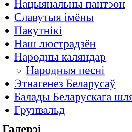
Нацыянальны пантэон
Славутыя імёны
Пакутнікі
Наш люстрадзён
Народны каляндар
Народныя песні
Этнагенез Беларусаў
Балады Беларускага шл
Грунвальд
Галерэі