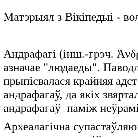
Матэрыял з Вікіпедыі - в
Андрафагі (інш.-грэч. Ἀνδ
азначае "людаеды". Паводл
прыпісвалася крайняя адста
андрафагаў, да якіх звярта
андрафагаў паміж неўрамі 
Археалагічна супастаўляюц