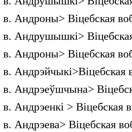
в. Андрушышкі> Віцебская
в. Андроны> Віцебская во
в. Андрушышкі> Віцебская
в. Андроны> Віцебская во
в. Андрэйчыкі>Віцебская 
в. Андрэеўшчына> Віцебс
в. Андрэенкі > Віцебская 
в. Андрэева> Віцебская во