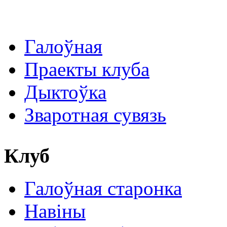
Галоўная
Праекты клуба
Дыктоўка
Зваротная сувязь
Клуб
Галоўная старонка
Навіны