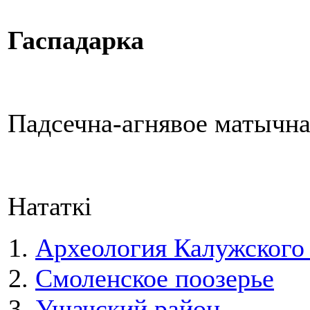
Гаспадарка
Падсечна-агнявое матычнае
Нататкі
Археология Калужского
Смоленское поозерье
Ушачский район