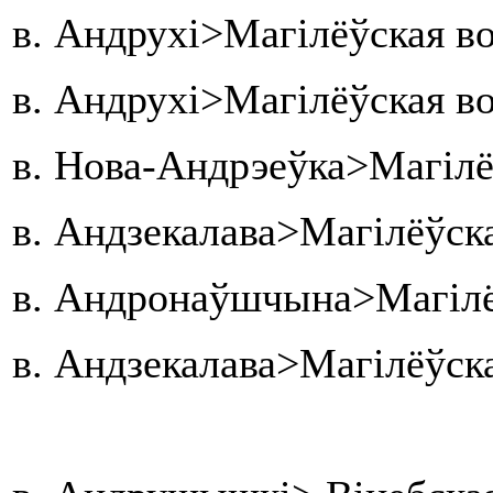
в. Андрухі>Магілёўская во
в. Андрухі>Магілёўская во
в. Нова-Андрэеўка>Магілё
в. Андзекалава>Магілёўска
в. Андронаўшчына>Магілёў
в. Андзекалава>Магілёўска