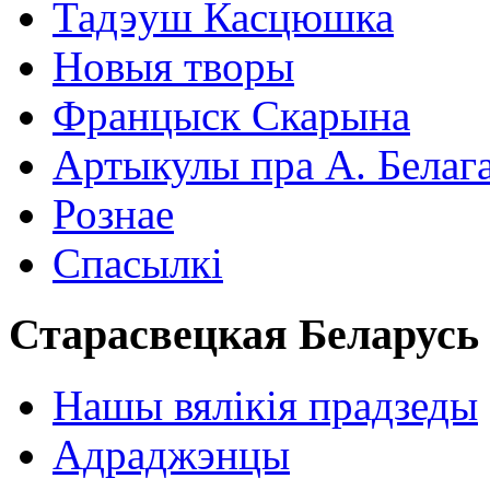
Тадэуш Касцюшка
Новыя творы
Францыск Скарына
Артыкулы пра А. Белаг
Рознае
Спасылкі
Старасвецкая Беларусь
Нашы вялікія прадзеды
Адраджэнцы