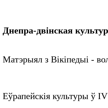
Днепра-двінская культу
Матэрыял з Вікіпедыі - в
Еўрапейскія культуры ў IV 