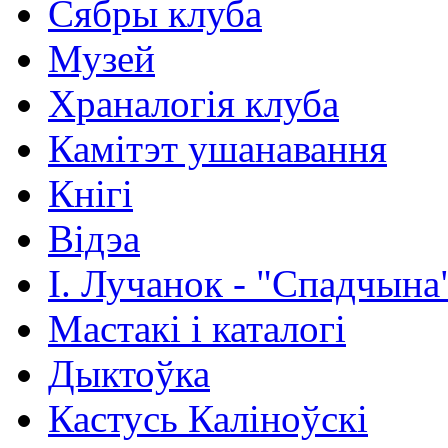
Сябры клуба
Музей
Храналогія клуба
Камітэт ушанавання
Кнігі
Відэа
І. Лучанок - "Спадчына
Мастакі i каталогi
Дыктоўка
Кастусь Каліноўскі