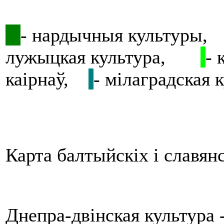
- нардычныя культуры
лужыцкая культура,
- 
каірнаў,
- мілаградская
Карта балтыйскіх і славянс
Днепра-двінская культура 