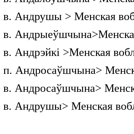
в. Андрушы > Менская воб
в. Андрыеўшчына>Менская
в. Андрэйкі >Менская воб
п. Андросаўшчына> Менск
в. Андросаўшчына> Менск
в. Андрушы> Менская вобл