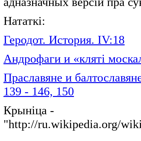
адназначных версій пра су
Нататкі:
Геродот. История. IV:18
Андрофаги и «клятi моска
Праславяне и балтославяне 
139 - 146, 150
Крыніца -
"http://ru.wikipedia