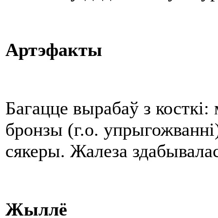
Артэфакты
Багацце вырабаў з косткі: 
бронзы (г.о. упрыгожванні
сякеры. Жалеза здабывала
Жыллё