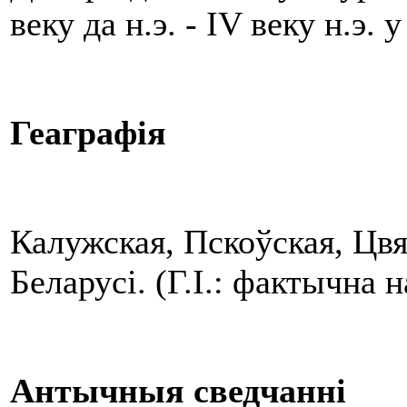
веку да н.э. - IV веку н.э
Геаграфія
Калужская, Пскоўская, Цвя
Беларусі. (Г.І.: фактычна
Антычныя сведчанні