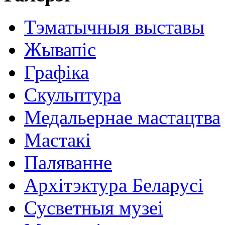
Тэматычныя выставы
Жывапіс
Графіка
Скульптура
Медальернае мастацтва
Мастакі
Паляванне
Архітэктура Беларусі
Сусветныя музеі