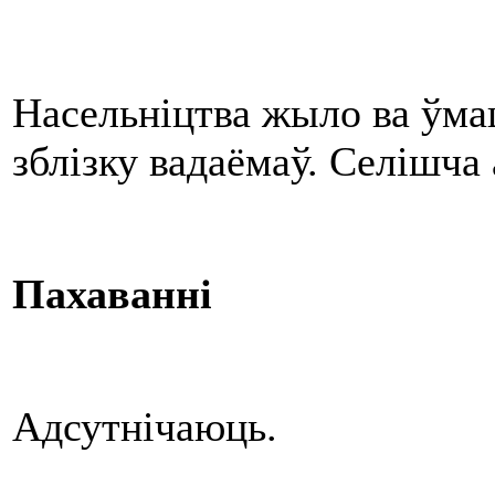
Насельніцтва жыло ва ўма
зблізку вадаёмаў. Селішча
Пахаванні
Адсутнічаюць.