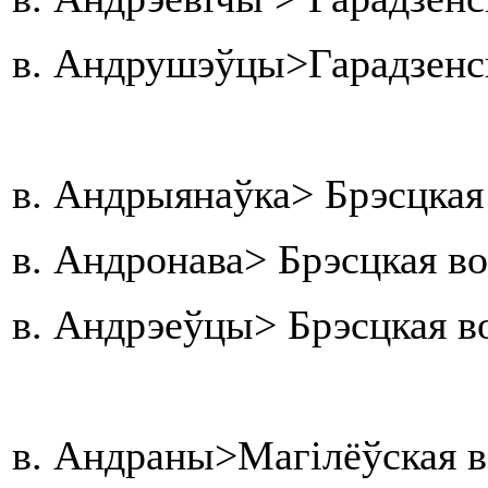
в. Андрушэўцы>Гарадзенс
в. Андрыянаўка> Брэсцкая
в. Андронава> Брэсцкая в
в. Андрэеўцы> Брэсцкая в
в. Андраны>Магілёўская в