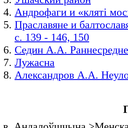
Андрофаги и «кляті мос
Праславяне и балтославя
с. 139 - 146, 150
Седин А.А. Раннесредн
Лужасна
Александров А.А. Неул
в. Андалоўшчына >Менская