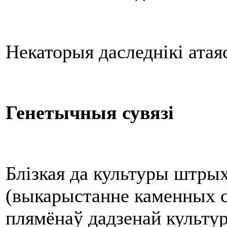
Некаторыя даследнікі атая
Генетычныя сувязі
Блізкая да культуры штрых
(выкарыстанне каменных 
плямёнаў дадзенай культу