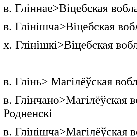
в. Гліннае>Віцебская воб
в. Глінішча>Віцебская во
х. Глінішкі>Віцебская воб
в. Глінь> Магілёўская воб
в. Глінчано>Магілёўская в
Родненскі
в. Глінішча>Магілёўская в