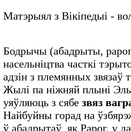
Матэрыял з Вікіпедыі - в
Бодрычы (абадрыты, рарогі)
насельніцтва часткі тэры
адзін з племянных звязаў т
Жылі па ніжняй плыні Эльб
уяўляюць з сябе
звяз вагр
Найбуйны горад на ўзбярэ
ў абадрытаў як Рарог, у да