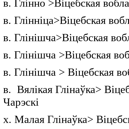
в. Глінно >Віцебская вобл
в. Глінніца>Віцебская воб
в. Глінішча>Віцебская воб
в. Глінішча >Віцебская в
в. Глінішча > Віцебская в
в. Вялікая Глінаўка> Віце
Чарэскі
х. Малая Глінаўка> Віцебс