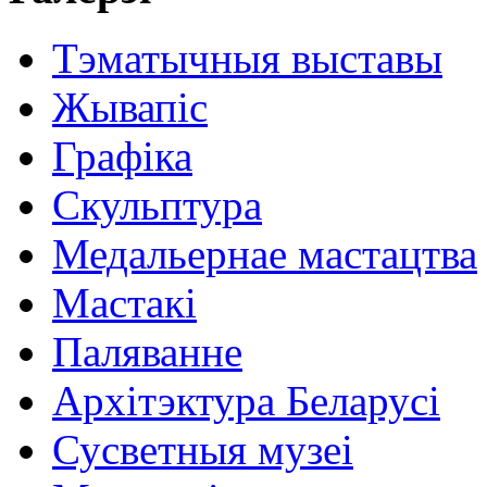
Тэматычныя выставы
Жывапіс
Графіка
Скульптура
Медальернае мастацтва
Мастакі
Паляванне
Архітэктура Беларусі
Сусветныя музеі