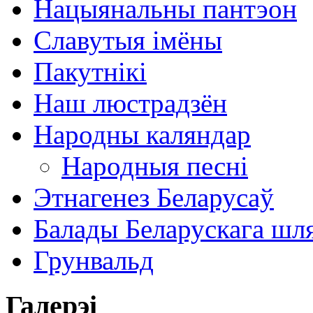
Нацыянальны пантэон
Славутыя імёны
Пакутнікі
Наш люстрадзён
Народны каляндар
Народныя песні
Этнагенез Беларусаў
Балады Беларускага шл
Грунвальд
Галерэі