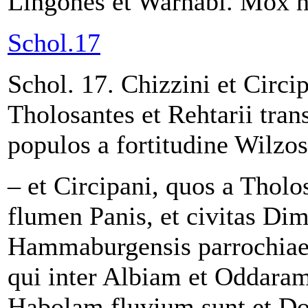
Lingones et Warnabi. Mox h
Schol.17
Schol. 17. Chizzini et Circi
Tholosantes et Rehtarii tra
populos a fortitudine Wilzos
– et Circipani, quos a Tholo
flumen Panis, et civitas Dim
Hammaburgensis parrochiae. 
qui inter Albiam et Oddaram
Habolam fluvium sunt et Dox