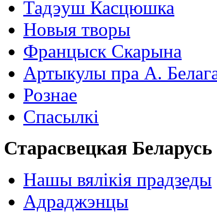
Тадэуш Касцюшка
Новыя творы
Францыск Скарына
Артыкулы пра А. Белаг
Рознае
Спасылкі
Старасвецкая Беларусь
Нашы вялікія прадзеды
Адраджэнцы