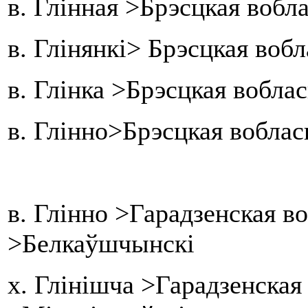
в. Глінная >Брэсцкая вобл
в. Глінянкі> Брэсцкая воб
в. Глінка >Брэсцкая воблас
в. Глінно>Брэсцкая воблас
в. Глінно >Гарадзенская в
>Белкаўшчынскі
х. Глінішча >Гарадзенская