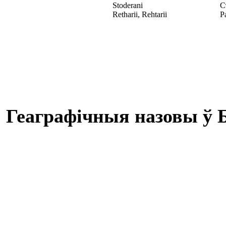
Stoderani
С
Retharii, Rehtarii
Р
Геаграфічныя назовы ў Б