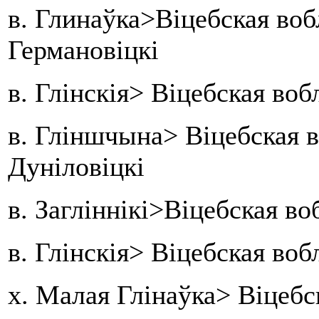
в. Глинаўка>Віцебская во
Германовіцкі
в. Глінскія> Віцебская во
в. Гліншчына> Віцебская 
Дуніловіцкі
в. Загліннікі>Віцебская во
в. Глінскія> Віцебская во
х. Малая Глінаўка> Віцебс