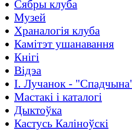
Сябры клуба
Музей
Храналогія клуба
Камітэт ушанавання
Кнігі
Відэа
І. Лучанок - "Спадчына
Мастакі i каталогi
Дыктоўка
Кастусь Каліноўскі