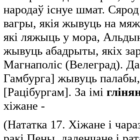
народаў існуе шмат. Сярод 
вагры, якія жывуць на мяжы
які ляжыць у мора, Альды
жывуць абадрыты, якіх зара
Магнаполіс (Велеград). Да 
Гамбурга] жывуць палабы,
[Рацібургам]. За імі
гл
і
ня
хіжане -
(Нататка 17. Хіжане і чар
ракі Пены, даленчане і ра