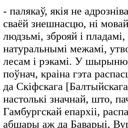
- палякаў, якія не адрозні
сваёй знешнасцю, ні мовай.
людзьмі, зброяй і пладамі,
натуральнымі межамі, утв
лесам і рэкамі. У шырыню,
поўнач, краіна гэта распа
да Скіфскага [Балтыйскаг
настолькі значнай, што, 
Гамбургскай епархіі, расп
абшары аж да Баварыі, Ву