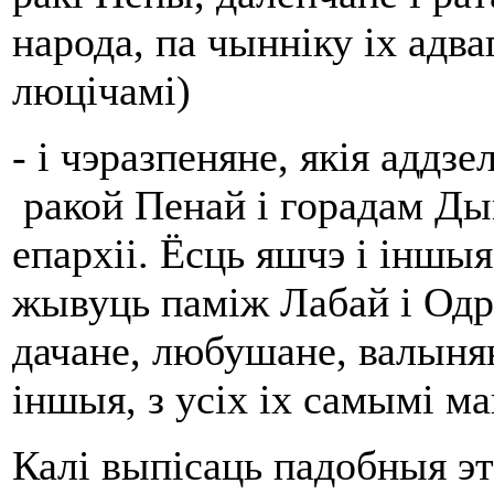
народа, па чынніку іх адва
люцічамі)
- і чэразпеняне, якія аддз
ракой Пенай і горадам Д
епархіі. Ёсць яшчэ і іншыя
жывуць паміж Лабай і Одра
дачане, любушане, валынян
іншыя, з усіх іх самымі м
Калі выпісаць падобныя эт