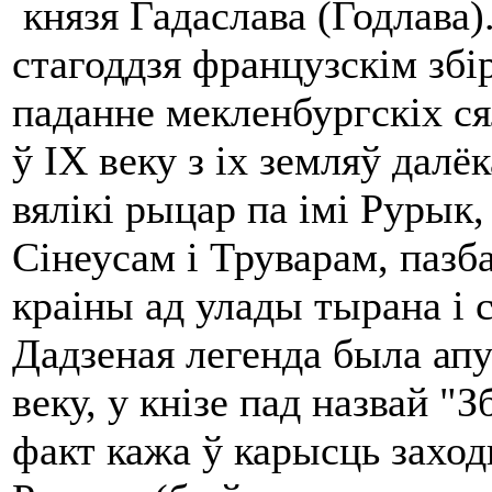
князя Гадаслава (Годлава).
стагоддзя французскім збі
паданне мекленбургскіх ся
ў IX веку з іх земляў далё
вялікі рыцар па імі Рурык, 
Сінеусам і Труварам, пазб
краіны ад улады тырана і 
Дадзеная легенда была ап
веку, у кнізе пад назвай "
факт кажа ў карысць захо