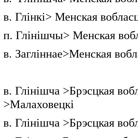
в. Глінкі> Менская воблас
п. Глінішчы> Менская воб
в. Загліннае>Менская вобл
в. Глінішча >Брэсцкая воб
>Малаховецкі
в. Глінішча >Брэсцкая воб