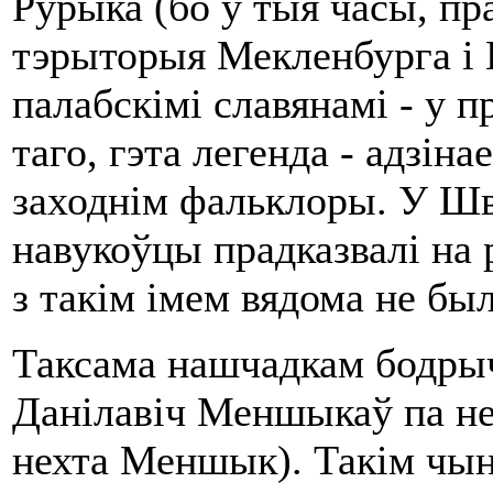
Рурыка (бо ў тыя часы, пра
тэрыторыя Мекленбурга і 
палабскімі славянамі - у 
таго, гэта легенда - адзін
заходнім фальклоры. У Шв
навукоўцы прадказвалі на 
з такім імем вядома не был
Таксама нашчадкам бодры
Данілавіч Меншыкаў па не
нехта Меншык). Такім чына