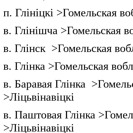
п. Глініцкі >Гомельская в
в. Глінішча >Гомельская в
в. Глінск >Гомельская воб
в. Глінка >Гомельская воб
в. Баравая Глінка >Гомель
>Ліцьвінавіцкі
в. Паштовая Глінка >Гомел
>Ліцьвінавіцкі