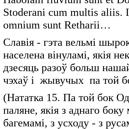
Stoderani cum multis aliis. 
omnium sunt Retharii…
Славія - гэта вельмі шыр
населена вінуламі, якія нек
дзесяць разоў больш нашай
чэхаў і жывучых па той б
(Нататка 15. Па той бок О
паляне, якія з аднаго боку
багемамі, з усходу - з руса