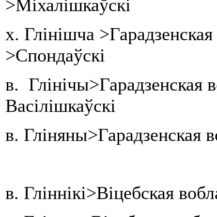
>Міхалішкаўскі
х. Глінішча >Гарадзенская
>Спондаўскі
в. Глінічы>Гарадзенская 
Васілішкаўскі
в. Гліняны>Гарадзенская в
в. Гліннікі>Віцебская воб