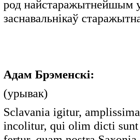
род найстаражытнейшым у Р
заснавальнікаў старажытна
Адам Бр
э
менск
і
:
(урывак)
Sclavania igitur, amplissim
incolitur, qui olim dicti su
fertur, quam nostra Saxonia