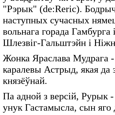
"Рэрык" (de:Reric). Бодры
наступных сучасных нямец
вольнага горада Гамбурга 
Шлезвіг-Гальштэйн і Ніжн
Жонка Яраслава Мудрага -
каралевы Астрыд, якая да
князёўнай.
Па адной з версій, Рурык -
унук Гастамысла, сын яго 