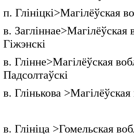
п. Глініцкі>Магілёўская в
в. Загліннае>Магілёўская 
Гіжэнскі
в. Глінне>Магілёўская воб
Падсолтаўскі
в. Глінькова >Магілёўская 
в. Глініца >Гомельская во