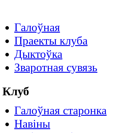
Галоўная
Праекты клуба
Дыктоўка
Зваротная сувязь
Клуб
Галоўная старонка
Навіны