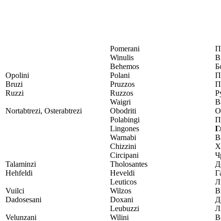
Pomerani
П
Winulis
В
Behemos
Б
Opolini
Polani
П
Bruzi
Pruzzos
П
Ruzzi
Ruzzos
Р
Waigri
В
Nortabtrezi, Osterabtrezi
Obodriti
О
Polabingi
П
Lingones
Г
Warnabi
В
Chizzini
Х
Circipani
Ч
Talaminzi
Tholosantes
Д
Hehfeldi
Heveldi
Г
Leuticos
Л
Vuilci
Wilzos
В
Dadosesani
Doxani
Д
Leubuzzi
Л
Velunzani
Wilini
В