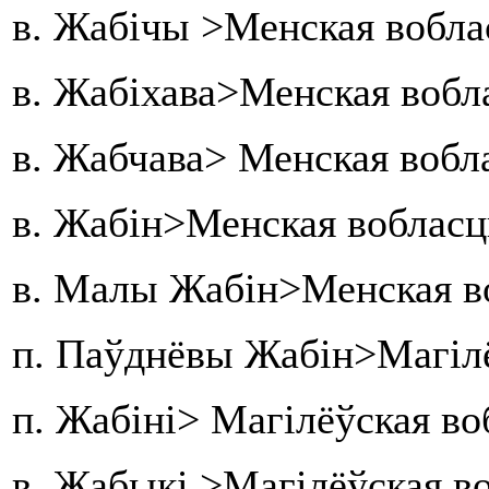
в. Жабічы >Менская вобла
в. Жабіхава>Менская вобл
в. Жабчава> Менская вобл
в. Жабін>Менская вобласц
в. Малы Жабін>Менская во
п. Паўднёвы Жабін>Магілё
п. Жабіні> Магілёўская во
в. Жабыкі >Магілёўская в