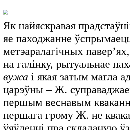
Як найяскравая прадстаўні
яе паходжанне ўспрымаецц
метэаралагічных павер’ях,
на галінку, рытуальнае пах
вужа
і якая затым магла ад
царэўны – Ж. суправаджа
першым веснавым кваканні
першага грому Ж. не квака
ўяўленні пра складаную ўза