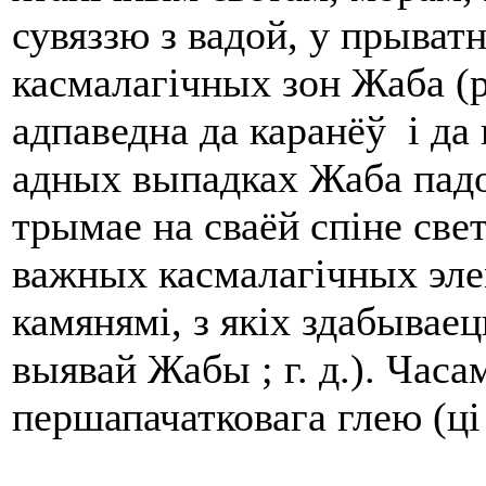
сувяззю з вадой, у прыватн
касмалагічных зон Жаба (
адпаведна да каранёў і да
адных выпадках Жаба падо
трымае на сваёй спіне све
важных касмалагічных эле
камянямі, з якіх здабываец
выявай Жабы ; г. д.). Час
першапачатковага глею (ці 