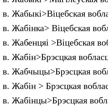
в. Жабыкі>Віцебская вобл
в. Жабінка> Віцебская воб
в. Жабенцяі >Віцебская во
в. Жабін>Брэсцкая воблас
в. Жабчыцы>Брэсцкая вобл
в. Жабін > Брэсцкая вобл
в. Жабінцы>Брэсцкая вобл