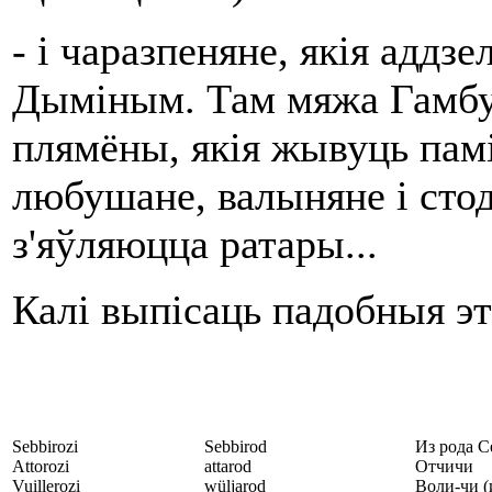
- і чаразпеняне, якія аддз
Дыміным. Там мяжа Гамбур
плямёны, якія жывуць памі
любушане, валыняне і стод
з'яўляюцца ратары...
Калі выпісаць падобныя эт
Sebbirozi
Sebbirod
Из рода 
Attorozi
attarod
Отчичи
Vuillerozi
wüljarod
Воли-чи (