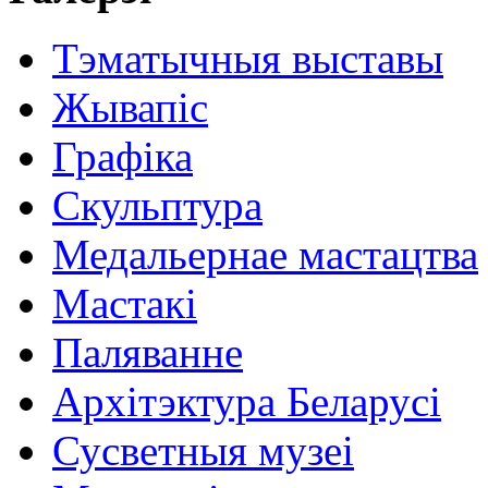
Тэматычныя выставы
Жывапіс
Графіка
Скульптура
Медальернае мастацтва
Мастакі
Паляванне
Архітэктура Беларусі
Сусветныя музеі