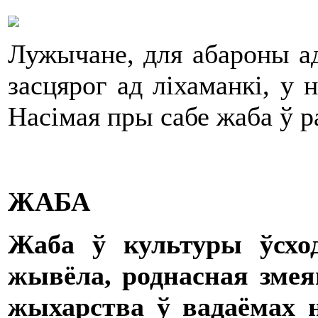
Лужычане, для абароны ад
засцярог ад ліхаманкі, у
Насімая пры сабе жаба ў р
ЖАБА
Жаба ў культуры ўсхо
жывёла, роднасная змеям
жыхарства ў вадаёмах н