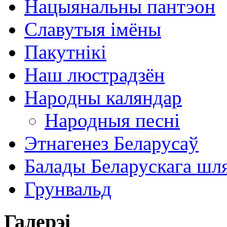
Нацыянальны пантэон
Славутыя імёны
Пакутнікі
Наш люстрадзён
Народны каляндар
Народныя песні
Этнагенез Беларусаў
Балады Беларускага шл
Грунвальд
Галерэі