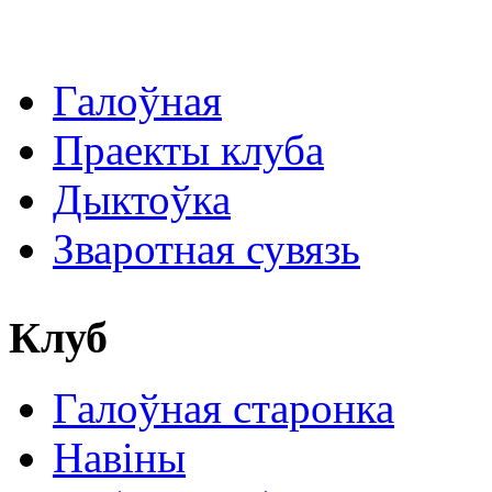
Галоўная
Праекты клуба
Дыктоўка
Зваротная сувязь
Клуб
Галоўная старонка
Навіны