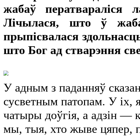
жабаў ператваралiся л
Лiчылася, што ў жаб
прыпiсвалася здольнасць
што Бог ад стварэння све
У адным з паданняў сказа
сусветным патопам. У iх, я
чатыры доўгiя, а адзiн — к
мы, тыя, хто жыве цяпер, 