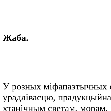
Жаба.
У розных міфапаэтычных с
урадлівасцю, прадукцыйнай
хтанічным светам, морам,