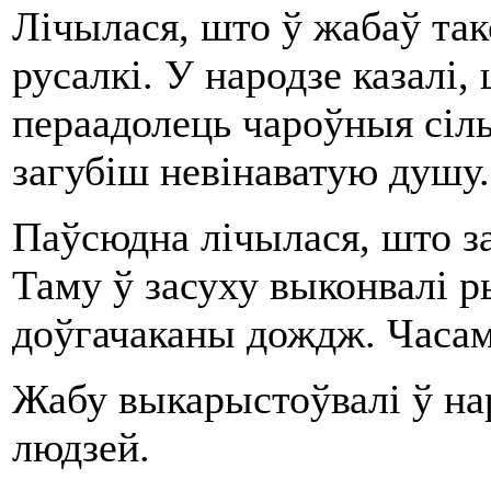
Лiчылася, што ў жабаў так
русалкi. У народзе казалi,
пераадолець чароўныя сiлы
загубiш невiнаватую душу.
Паўсюдна лiчылася, што з
Таму ў засуху выконвалi р
доўгачаканы дождж. Часам 
Жабу выкарыстоўвалi ў наро
людзей.