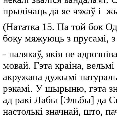
прылічаць да яе чэхаў і 
(Нататка 15. Па той бок О
боку мяжуюць з прусамі, з д
- палякаў, якія не адрозні
мовай. Гэта краіна, вельмі 
акружана дужымі натураль
рэкамі. У шырыню, гэта зн
ад ракі Лабы [Эльбы] да 
настолькі значнай, што, п