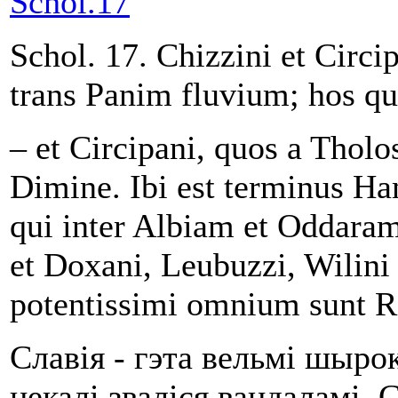
Schol.17
Schol. 17. Chizzini et Circi
trans Panim fluvium; hos qua
– et Circipani, quos a Tholo
Dimine. Ibi est terminus Ha
qui inter Albiam et Oddaram
et Doxani, Leubuzzi, Wilini 
potentissimi omnium sunt 
Славія - гэта вельмі шыро
некалі зваліся вандаламі. 