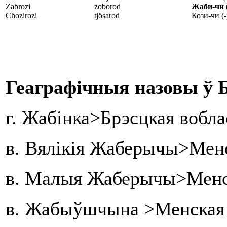
Zabrozi
zoborod
Жаби-чи
Chozirozi
tjösarod
Кози-чи (
Геаграфічныя назовы ў Б
г. Жабінка>Брэсцкая вобла
в. Вялікія Жаберычы>Менс
в. Малыя Жаберычы>Менск
в. Жабыўшчына >Менская 