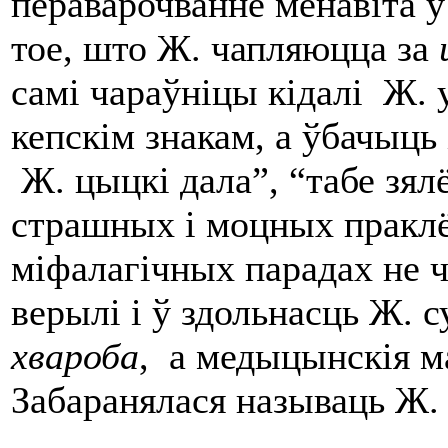
пераварочванне менавіта 
тое, што Ж. чапляюцца за
самі чараўніцы кідалі Ж. 
кепскім знакам, а ўбачыць 
Ж. цыцкі дала”, “табе зя
страшных і моцных праклё
міфалагічных парадах не ча
верылі і ў здольнасць Ж. 
хвароба
, а медыцынскія ма
Забаранялася называць Ж. д