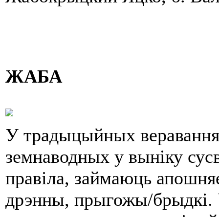
ЖАБА
У традыцыйных вераваннях
земнаводных у выніку сусв
правіла, займаюць апошняе
дрэнны, прыгожы/брыдкі. 