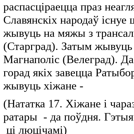
распасціраецца праз неаг
Славянскіх народаў існуе ш
жывуць на мяжы з трансаль
(Старград). Затым жывуць а
Магнаполіс (Велеград). Да
горад якіх завецца Ратыбор
жывуць хіжане -
(Нататка 17. Хіжане і чар
ратары - да поўдня. Гэтыя
ці люцічамі)