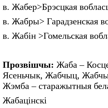
в. Жабер>Брэсцкая воблас
в. Жабры> Гарадзенская во
в. Жабін >Гомельская воб
Прозвішчы:
Жаба – Косце
Ясеньчык, Жабчыц, Жабчын
Жэмба – старажытныя бела
Жабацінскі