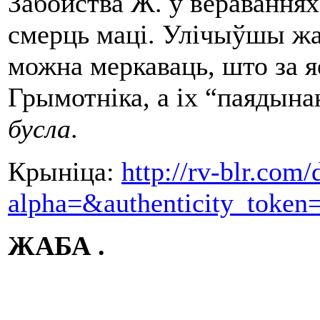
Забойства Ж. у веравання
смерць маці. Улічыўшы жан
можна меркаваць, што за я
Грымотніка, а іх “паядын
бусла
.
Крыніца:
http://rv-blr.com/
alpha=&authenticity_toke
ЖАБА .