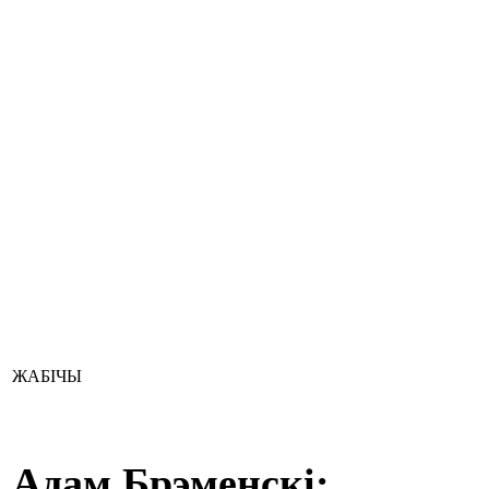
ЖАБІЧЫ
Адам Брэменскі: