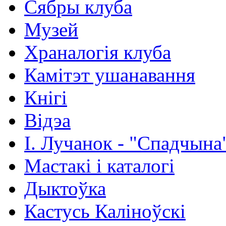
Сябры клуба
Музей
Храналогія клуба
Камітэт ушанавання
Кнігі
Відэа
І. Лучанок - "Спадчына
Мастакі i каталогi
Дыктоўка
Кастусь Каліноўскі