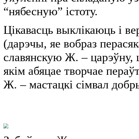
“нябесную” істоту.
Цікавасць выклікаюць і ве
(дарэчы, яе вобраз перася
славянскую Ж. – царэўну, 
якім абяцае творчае пераў
Ж. – мастацкі сімвал доб