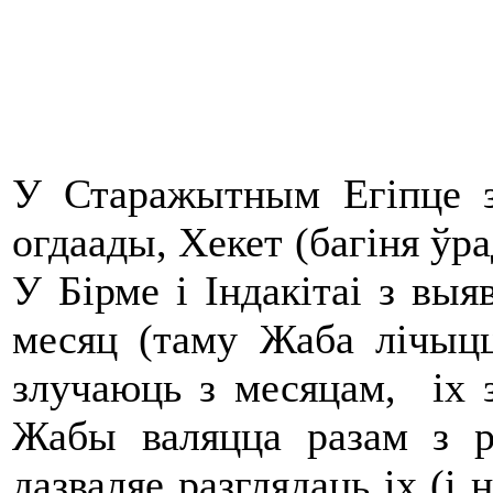
У Старажытным Егіпце 
огдаады, Хекет (багіня ўра
У Бірме і Індакітаі з вы
месяц (таму Жаба лічыцц
злучаюць з месяцам, іх з
Жабы валяцца разам з 
дазваляе разглядаць іх (