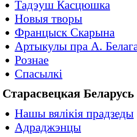
Тадэуш Касцюшка
Новыя творы
Францыск Скарына
Артыкулы пра А. Белаг
Рознае
Спасылкі
Старасвецкая Беларусь
Нашы вялікія прадзеды
Адраджэнцы