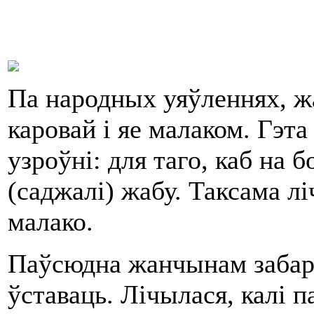
Па народных уяўленнях, ж
каровай i яе малаком. Гэт
узроўнi: для таго, каб на 
(саджалi) жабу. Таксама лi
малако.
Паўсюдна жанчынам забаран
ўставаць. Лiчылася, калi п