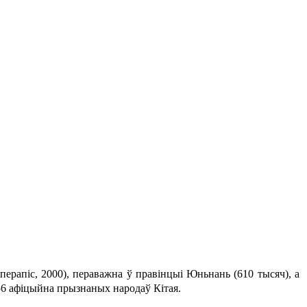
 перапіс, 2000), пераважна ў правінцыі Юньнань (610 тысяч), а
 56 афіцыйна прызнаных народаў Кітая.