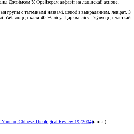
ваны Джэймсам У. Фрэйзерам алфавіт на лацінскай аснове.
я групы c татэмнымі назвамі, шлюб з выкраданнем, левірат. З
і з'яўляюцца каля 40 % лісу. Царква лісу з'яўляецца часткай
 of Yunnan, Chinese Theological Review 19 (2004)
(англ.)