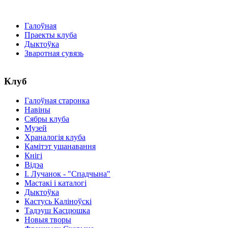
Галоўная
Праекты клуба
Дыктоўка
Зваротная сувязь
Клуб
Галоўная старонка
Навіны
Сябры клуба
Музей
Храналогія клуба
Камітэт ушанавання
Кнігі
Відэа
І. Лучанок - "Спадчына"
Мастакі i каталогi
Дыктоўка
Кастусь Каліноўскі
Тадэуш Касцюшка
Новыя творы