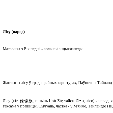
Лісу
(
народ
)
Матэрыял з Вікіпедыі - вольнай энцыклапедыі
Жанчыны лісу ў традыцыйных гарнітурах, Паўночны Тайланд
Лісу (кіт. 傈僳族, піньінь Lìsù Zú; тайск. ลีซอ, лісо) - народ,
таксама ў правінцыі Сычуань, частка - у М'янме, Тайландзе і 