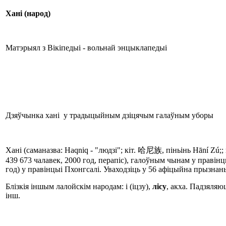
Хані
(народ)
Матэрыял з Вікіпедыі - вольнай энцыклапедыі
Дзяўчынка хані у традыцыйным дзіцячым галаўным уборы
Хані (саманазва: Haqniq - "людзі"; кіт. 哈尼族, піньінь Hāní Zú;;
439 673 чалавек, 2000 год, перапіс), галоўным чынам у правінцы
год) у правінцыі Пхонгсалі. Уваходзіць у 56 афіцыйна прызнаны
Блізкія іншым лалойскім народам: і (іцзу),
лісу
, акха. Падзяляю
інш.