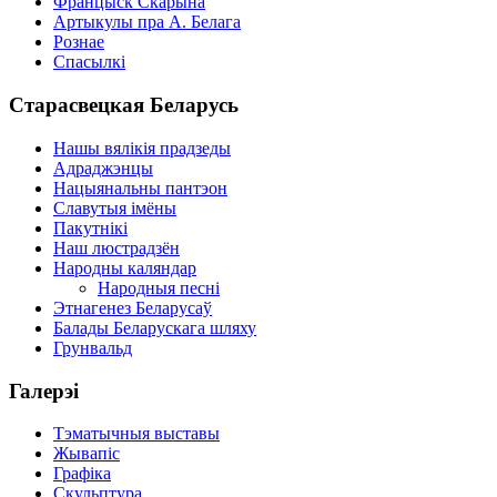
Францыск Скарына
Артыкулы пра А. Белага
Рознае
Спасылкі
Старасвецкая Беларусь
Нашы вялікія прадзеды
Адраджэнцы
Нацыянальны пантэон
Славутыя імёны
Пакутнікі
Наш люстрадзён
Народны каляндар
Народныя песні
Этнагенез Беларусаў
Балады Беларускага шляху
Грунвальд
Галерэі
Тэматычныя выставы
Жывапіс
Графіка
Скульптура