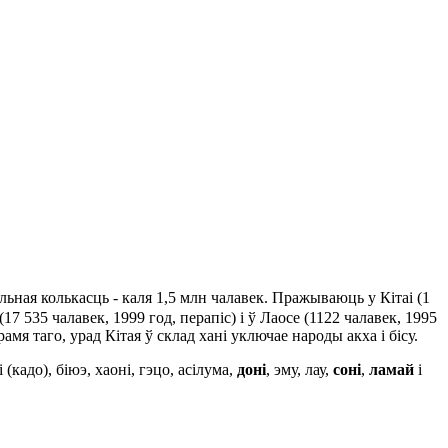
ульная колькасць - каля 1,5 млн чалавек. Пражываюць у Кітаі (1
7 535 чалавек, 1999 год, перапіс) і ў Лаосе (1122 чалавек, 1995
я таго, урад Кітая ў склад хані уключае народы акха і бісу.
кадо), біюэ, хаоні, гэцо, асілума,
дон
і
, эму, лау,
соні
,
лам
ай
і