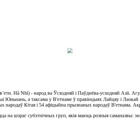
 в’етн. Hà Nhì) - народ ва Ўсходняй і Паўднёва-усходняй Азіі. Аг
і Юньнань, а таксама у В'етнаме ў правінцыях Лайцяу і Лаокай (1
х народаў Кітая і 54 афіцыйна прызнаных народаў В'етнама. Акрам
цца на шэраг субэтнічных груп, якія маюць розныя саманазвы: эні (