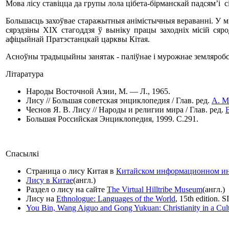
Мова лісу ставіцца да групы лола цібета-бірманскай падсям’і 
Большасць захоўвае старажытныя анімістычныя вераванні. У м
сярэдзіны XIX стагоддзя ў выніку працы заходніх місій сяро
афіцыйнай Пратэстанцкай царквы Кітая.
Асноўны традыцыйны занятак - паліўнае і мурожнае земляробст
Літаратура
Народы Восточной Азии, М. — Л., 1965.
Лису // Большая советская энциклопедия / Глав. ред.
А. М
Чеснов Я. В. Лису // Народы и религии мира / Глав. ред.
Большая Российская Энциклопедия, 1999. С.291.
Спасылкі
Страница о лису Китая в
Китайском информационном ин
Лису в Китае
(англ.)
Раздел о лису на сайте
The Virtual Hilltribe Museum
(англ.)
Лису на
Ethnologue: Languages of the World
, 15th edition. S
You Bin, Wang Aiguo and Gong Yukuan: Christianity in a Cultu