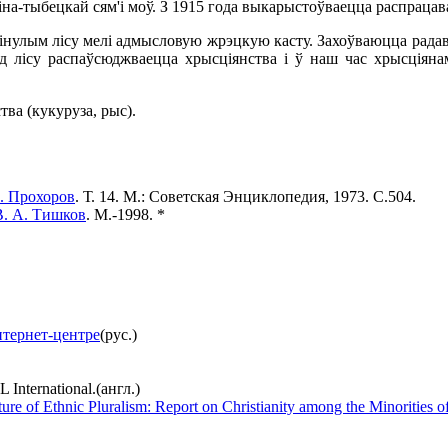
сіна-тыбецкай сям'і моў. З 1915 года выкарыстоўваецца распраца
інулым лісу мелі адмысловую жрэцкую касту. Захоўваюцца радавы
д лісу распаўсюджваецца хрысціянства і ў наш час хрысціянам
ва (кукуруза, рыс).
. Прохоров
. Т. 14. М.: Советская Энциклопедия, 1973. С.504.
В. А. Тишков
. М.-1998. *
тернет-центре
(рус.)
IL International.(англ.)
re of Ethnic Pluralism: Report on Christianity among the Minorities