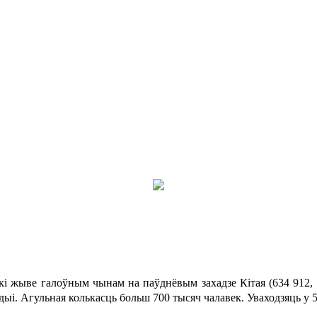
 які жыве галоўным чынам на паўднёвым захадзе Кітая (634 912,
Індыі. Агульная колькасць больш 700 тысяч чалавек. Уваходзяць у