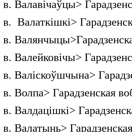
в. Валавічаўцы> Гарадзенс
в. Валаткішкі> Гарадзенс
в. Валянчыцы>Гарадзенска
в. Валейковічы> Гарадзен
в. Валіскоўшчына> Гарадзе
в. Волпа> Гарадзенская в
в. Валдацішкі> Гарадзенск
в. Валатынь> Гарадзенская