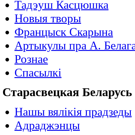
Тадэуш Касцюшка
Новыя творы
Францыск Скарына
Артыкулы пра А. Белаг
Рознае
Спасылкі
Старасвецкая Беларусь
Нашы вялікія прадзеды
Адраджэнцы