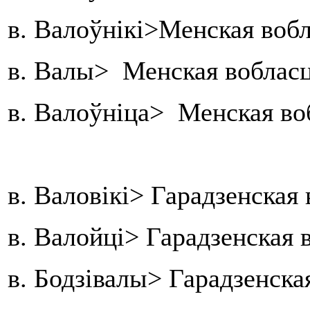
в. Валоўнікі>Менская воб
в. Валы> Менская вобласц
в. Валоўніца> Менская во
в. Валовікі> Гарадзенска
в. Валойці> Гарадзенская
в. Бодзівалы> Гарадзенска