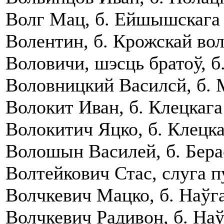
Волг Мац, б. Ейшышскага п
Волентин, б. Крожскай вол
Воловичи, шэсць братоў, б.
Воловницкий Василсй, б. М
Волокит Иван, б. Клецкага 
Волокитич Яцко, б. Клецка
Волошын Василей, б. Берас
Волтейкович Стас, слуга п
Волчкевич Мацко, б. Наўга
Волчкевич Радивон, б. Наўг