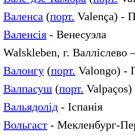
Валенса
(
порт.
Valença) - 
Валенсія
- Венесуэла
Walskleben, г. Валліслево
Валонгу
(
порт.
Valongo) - 
Валпасуш
(
порт.
Valpaços) 
Вальядолід
- Іспанія
Вольгаст
- Мекленбург-Пе