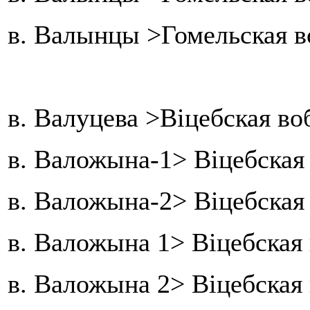
в. Валынцы >Гомельская в
в. Валуцева >Віцебская в
в. Валожына-1> Віцебская
в. Валожына-2> Віцебская
в. Валожына 1> Віцебская
в. Валожына 2> Віцебская