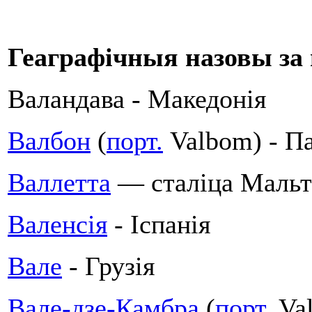
Геаграфічныя назовы за 
Валандава - Македонія
Валбон
(
порт.
Valbom) - Па
Валлетта
— сталіца Маль
Валенсія
- Іспанія
Вале
- Грузія
Вале-дзе-Камбра
(
порт.
Val