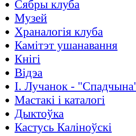
Сябры клуба
Музей
Храналогія клуба
Камітэт ушанавання
Кнігі
Відэа
І. Лучанок - "Спадчына
Мастакі i каталогi
Дыктоўка
Кастусь Каліноўскі