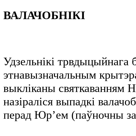
ВАЛАЧОБНІКІ
Удзельнікі трвдыцыйнага 
этнавызначальным крытэра
выкліканы святкаванням Но
назіраліся выпадкі валачо
перад Юр’ем (паўночны з