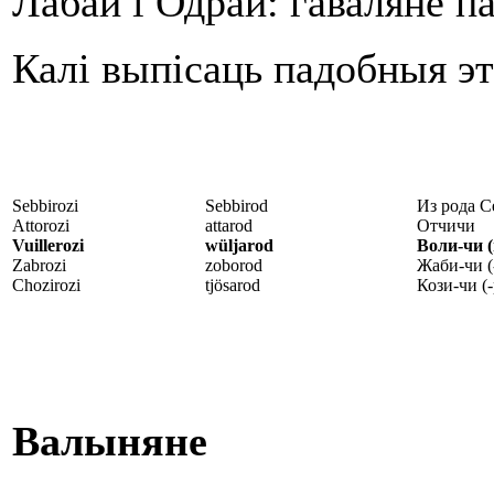
Лабай і Одрай: гаваляне па
Калі выпісаць падобныя эт
Sebbirozi
Sebbirod
Из рода 
Attorozi
attarod
Отчичи
Vuillerozi
wüljarod
Воли-чи (
Zabrozi
zoborod
Жаби-чи (
Chozirozi
tjösarod
Кози-чи (
Валыняне