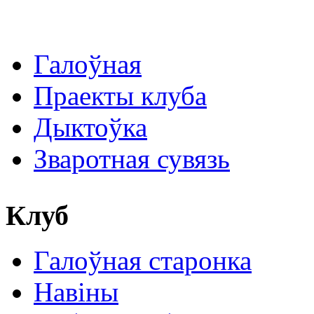
Галоўная
Праекты клуба
Дыктоўка
Зваротная сувязь
Клуб
Галоўная старонка
Навіны