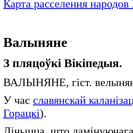
Карта расселения народов
Валыняне
З пляцоўкі Вікіпедыя.
ВАЛЫНЯНЕ, гіст. велыня
У час
славянскай каланіза
Горацкі
).
Лічыцца, што дамінуючага 