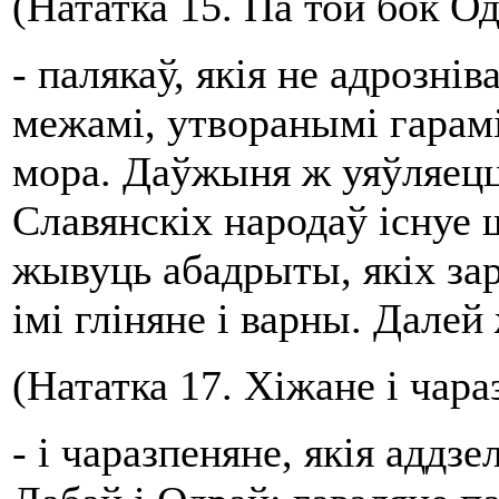
(Нататка 15. Па той бок Од
- палякаў, якія не адрозні
межамі, утворанымі гарамі
мора. Даўжыня ж уяўляецц
Славянскіх народаў існуе 
жывуць абадрыты, якіх зара
імі гліняне і варны. Далей
(Нататка 17. Хіжане і чар
- і чаразпеняне, якія адд