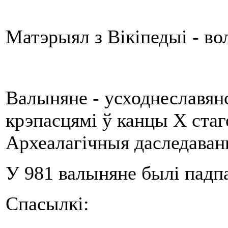
Матэрыял з Вікіпедыі - в
Валыняне - усходнеславянс
крэпасцямі ў канцы X стаг
Археалагічныя даследаванн
У 981 валыняне былі падпа
Спасылкі: