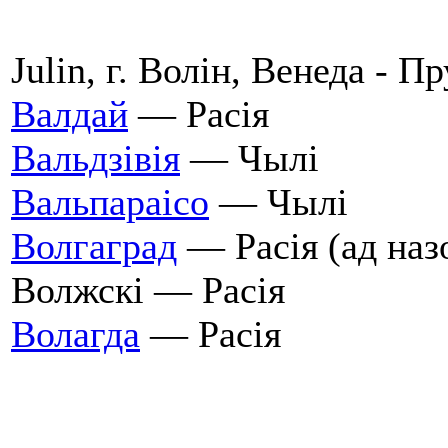
Julin, г. Волін, Венеда - П
Валдай
— Расія
Вальдзівія
— Чылі
Вальпараісо
— Чылі
Волгаград
— Расія (ад назо
Волжскі — Расія
Волагда
— Расія