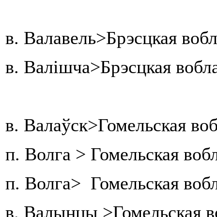
в. Валавель>Брэсцкая вобл
в. Валішча>Брэсцкая вобл
в. Валаўск>Гомельская воб
п. Волга > Гомельская воб
п. Волга> Гомельская воб
в. Валынцы >Гомельская в