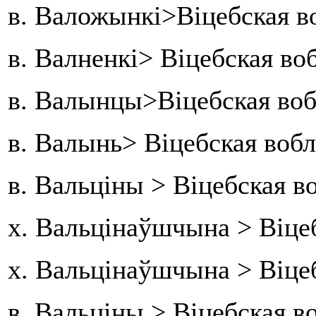
в. Валожынкі>Віцебская 
в. Валненкі> Віцебская во
в. Валынцы>Віцебская воб
в. Валынь> Віцебская вобл
в. Вальціны > Віцебская в
х. Вальцінаўшчына > Віце
х. Вальцінаўшчына > Віце
в. Вальціны > Віцебская в