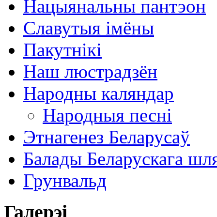
Нацыянальны пантэон
Славутыя імёны
Пакутнікі
Наш люстрадзён
Народны каляндар
Народныя песні
Этнагенез Беларусаў
Балады Беларускага шл
Грунвальд
Галерэі