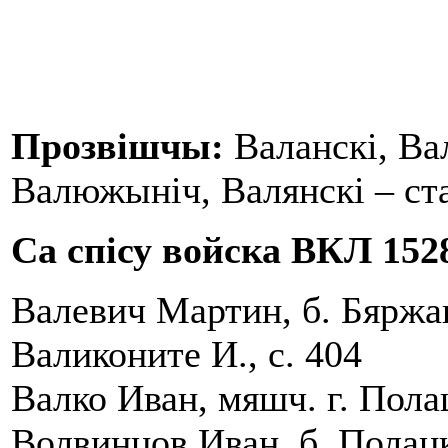
Прозвішчы:
Валанскі, Вал
Валюжыніч, Валянскі – ст
Са спісу войска ВКЛ 1528
Валевич Мартин, б. Бяржа
Валиконите И., с. 404
Валко Иван, мяшч. г. Пола
Волвинцов Иван, б. Полацк