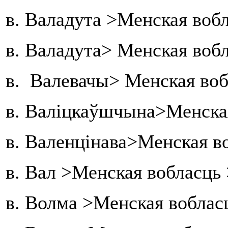
в. Валадута >Менская вобл
в. Валадута> Менская вобл
в. Валевачы> Менская воб
в. Валіцкаўшчына>Менская
в. Валенцінава>Менская в
в. Вал >Менская вобласць
в. Волма >Менская воблас