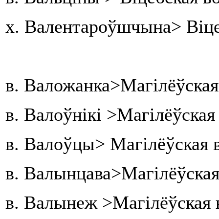
х. Валентароўшчына> Віце
в. Валожанка>Магілёўская
в. Валоўнікі >Магілёўска
в. Валоўцы> Магілёўская 
в. Валынцава>Магілёўская 
в. Валынеж >Магілёўская 