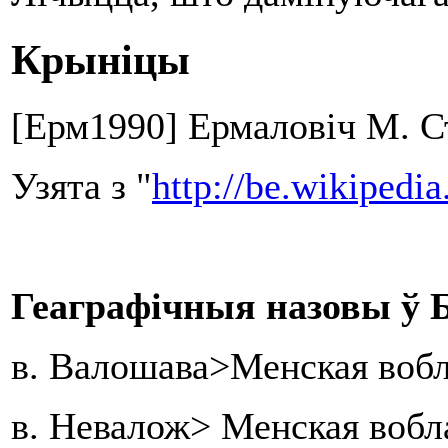
Крыніцы
[Ерм1990] Ермаловіч М. Ст
Узята з "
http://be.wik
Геаграфічныя назовы ў Б
в. Валошава>Менская вобл
в. Невалож> Менская воб