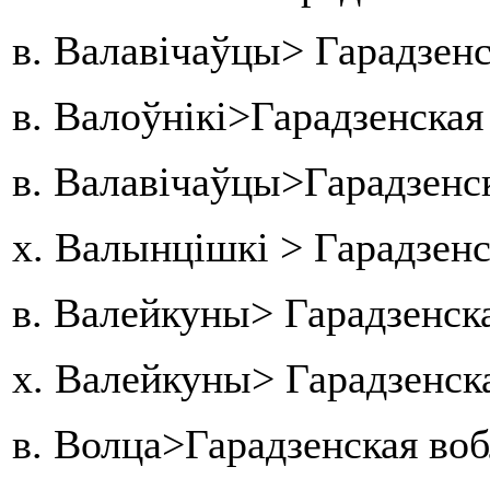
в. Валавічаўцы> Гарадзенс
в. Валоўнікі>Гарадзенская
в. Валавічаўцы>Гарадзенск
х. Валынцішкі > Гарадзен
в. Валейкуны> Гарадзенск
х. Валейкуны> Гарадзенск
в. Волца>Гарадзенская во