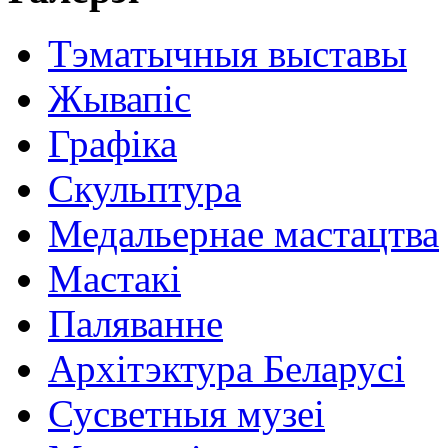
Тэматычныя выставы
Жывапіс
Графіка
Скульптура
Медальернае мастацтва
Мастакі
Паляванне
Архітэктура Беларусі
Сусветныя музеі