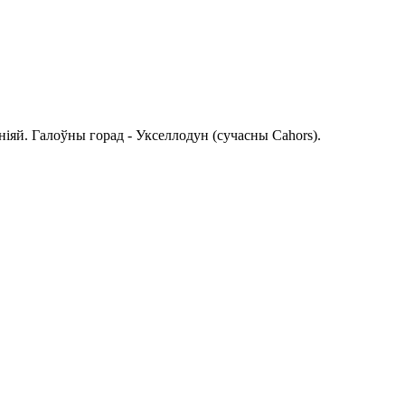
ніяй. Галоўны горад - Укселлодун (сучасны Cahors).