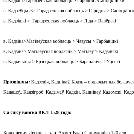
в. Кадыш>Гарадзенская вобласць > Гародня >Сапоцкінскиі
в. Кадзеўцы >> Гарадзенская вобласць > Гародня > Сапоцкінск
в. Кадзішкі > Гарадзенская вобласць > Ліда > Вавёрскі
в. Кадзіна>Магілёўская вобласць > Чавусы > Гарбавіцкі
в. Кадзіна> Магілёўская вобласць > Магілёў > Кадзінскі
в. Кадычыцы > Брэсцкая вобласць > Баранавічы >Уцескі
Прозвішчы:
Кадзевіч, Каднікаў, Кодзь – старажытныя беларус
Кадашоў, Кадзігроб, Кадзімаў, Кадкін, Каднікаў, Кадомскі, Ка
Са спісу войска ВКЛ 1528 года:
Кодышевич Легиш, т. хар. Ахмет Влан Санчуковiча 120 адв.