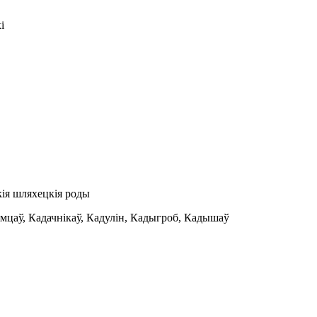
і
кія шляхецкія роды
домцаў, Кадачнікаў, Кадулін, Кадыгроб, Кадышаў