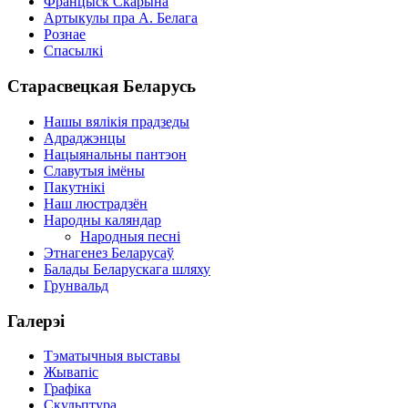
Францыск Скарына
Артыкулы пра А. Белага
Рознае
Спасылкі
Старасвецкая Беларусь
Нашы вялікія прадзеды
Адраджэнцы
Нацыянальны пантэон
Славутыя імёны
Пакутнікі
Наш люстрадзён
Народны каляндар
Народныя песні
Этнагенез Беларусаў
Балады Беларускага шляху
Грунвальд
Галерэі
Тэматычныя выставы
Жывапіс
Графіка
Скульптура