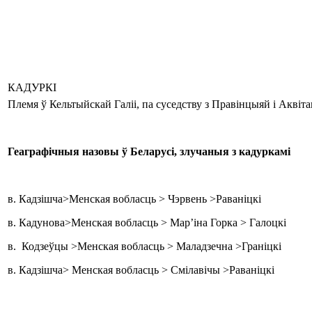
КАДУРКІ
Племя ў Кельтыйскай Галіі, па суседству з Правінцыяй і Аквіта
Геаграфічныя назовы ў Беларусі, злучаныя з кадуркамі
в. Кадзішча>Менская вобласць > Чэрвень >Раваніцкі
в. Кадунова>Менская вобласць > Мар’іна Горка > Галоцкі
в. Кодзеўцы >Менская вобласць > Маладзечна >Граніцкі
в. Кадзішча> Менская вобласць > Смілавічы >Раваніцкі