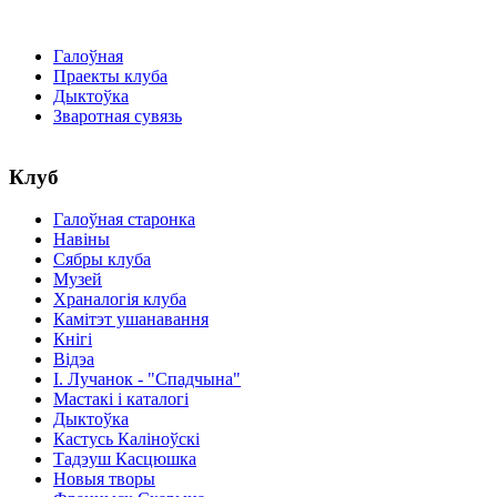
Галоўная
Праекты клуба
Дыктоўка
Зваротная сувязь
Клуб
Галоўная старонка
Навіны
Сябры клуба
Музей
Храналогія клуба
Камітэт ушанавання
Кнігі
Відэа
І. Лучанок - "Спадчына"
Мастакі i каталогi
Дыктоўка
Кастусь Каліноўскі
Тадэуш Касцюшка
Новыя творы