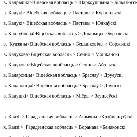
в. Кадрышкі>Віцебская вобласць > Шаркоўшчына > Більдзюгск
в. Кадукі> Віцебская вобласць > Паставы > Курапольскі
в. Кадукі> Віцебская вобласць > Паставы > Юнкаўскі
в. Кадлубішча>Віцебская вобласць > Докшыцы >Бярэзінскі
в. Кудзяны>Віцебская вобласць > Бешанковічы > Соржыцкі
в. Кадукова>Віцебская вобласць > Сенно > Мошканскі
в. Кадукова>Віцебская ввобласць > Сенно > Абольскі
в. Кадаронцы> Віцебская вобласць > Браслаў > Друеўскі
в. Кадаронцы> Віцебская вобласць > Браслаў > Друйскі
в. Кадушкі> Віцебская вобласць > Міёры > Зауцьеўскі
в. Кадзі > Гарадзенская вобласць > Ашмяны >Крэйванцэўскі
х. Кадзі > Гарадзенская вобласць > Воранава >Беняконскі