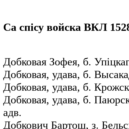
Са спісу войска ВКЛ 1528
Добковая Зофея, б. Упiцкаг
Добковая, удава, б. Высака
Добковая, удава, б. Крожс
Добковая, удава, б. Паюрс
адв.
Добкович Бартош, з. Бельс