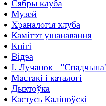
Сябры клуба
Музей
Храналогія клуба
Камітэт ушанавання
Кнігі
Відэа
І. Лучанок - "Спадчына
Мастакі i каталогi
Дыктоўка
Кастусь Каліноўскі