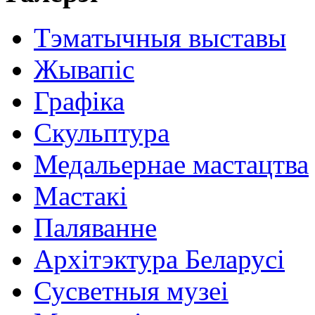
Тэматычныя выставы
Жывапіс
Графіка
Скульптура
Медальернае мастацтва
Мастакі
Паляванне
Архітэктура Беларусі
Сусветныя музеі