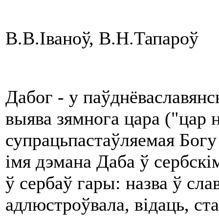
В.В.Іваноў, В.Н.Тапароў
Дабог - у паўднёваславянс
выява зямнога цара ("цар н
супрацьпастаўляемая Богу 
імя дэмана Даба ў сербск
ў сербаў гары: назва ў сла
адлюстроўвала, відаць, ст