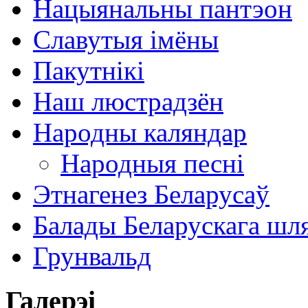
Нацыянальны пантэон
Славутыя імёны
Пакутнікі
Наш люстрадзён
Народны каляндар
Народныя песні
Этнагенез Беларусаў
Балады Беларускага шл
Грунвальд
Галерэі