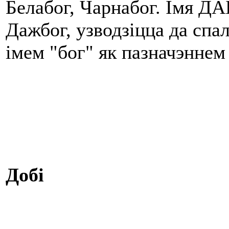
Белабог, Чарнабог. Імя ДА
Дажбог, узводзіцца да спа
імем "бог" як пазначэннем 
Доб
і