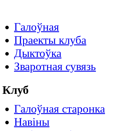
Галоўная
Праекты клуба
Дыктоўка
Зваротная сувязь
Клуб
Галоўная старонка
Навіны