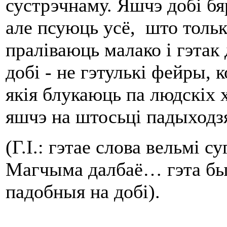
сустрэчнаму. Яшчэ добі б
але псуюць усё, што тольк
праліваюць малако і гэтак
добі - не гэтулькі фейры,
якія блукаюць па людскіх 
яшчэ на штосьці падыходз
(Г.І.: гэтае слова вельмі 
Магчыма далбаё… гэта был
падобныя на добі).