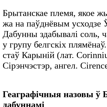
Брытанскае племя, якое жы
жа на паўднёвым усходзе Ў
Дабунны здабывалі соль, ч
у групу белгскіх плямёнаў
стаў Карыній (лат. Corin
Сірэнчэстэр, ангел. Cirenc
Геаграфічныя назовы ў Б
дабуннамі