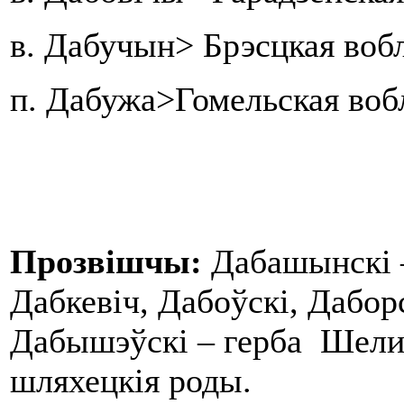
в. Дабучын> Брэсцкая воб
п. Дабужа>Гомельская воб
Прозвішчы:
Дабашынскі –
Дабкевіч, Дабоўскі, Даборс
Дабышэўскі – герба Шелиг
шляхецкія роды.