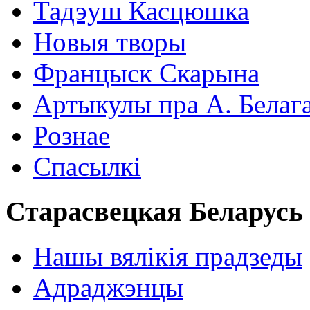
Тадэуш Касцюшка
Новыя творы
Францыск Скарына
Артыкулы пра А. Белаг
Рознае
Спасылкі
Старасвецкая Беларусь
Нашы вялікія прадзеды
Адраджэнцы