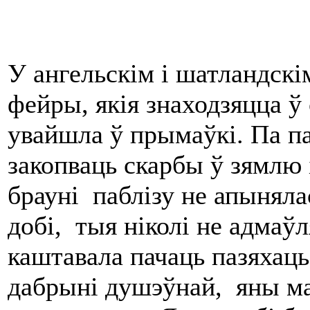
У ангельскім і шатландск
фейры, якія знаходзяцца ў 
увайшла ў прымаўкі. Па па
закопваць скарбы ў зямлю і
брауні паблізу не апыняла
добі, тыя ніколі не адмаўля
каштавала пачаць пазяхаць
дабрыні душэўнай, яны ма