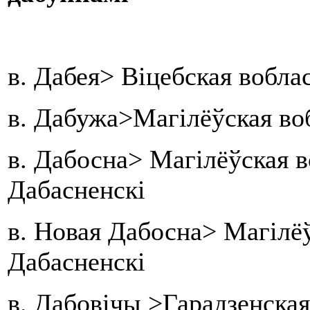
в. Дабея> Віцебская вобла
в. Дабужа>Магілёўская во
в. Дабосна> Магілёўская в
Дабасненскі
в. Новая Дабосна> Магілёў
Дабасненскі
в. Дабовічы >Гарадзенская