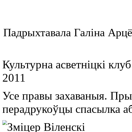
Падрыхтавала Галіна Арц
Культурна асветнiцкi клу
2011
Усе правы захаваныя. Пры
перадрукоўцы спасылка аб