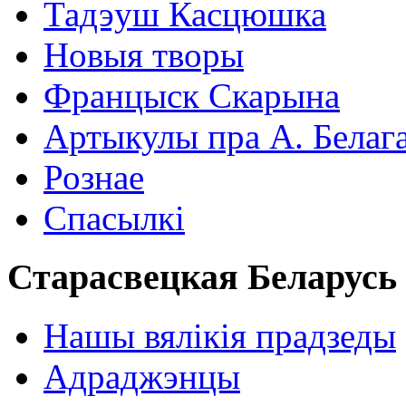
Тадэуш Касцюшка
Новыя творы
Францыск Скарына
Артыкулы пра А. Белаг
Рознае
Спасылкі
Старасвецкая Беларусь
Нашы вялікія прадзеды
Адраджэнцы