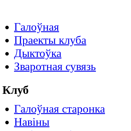
Галоўная
Праекты клуба
Дыктоўка
Зваротная сувязь
Клуб
Галоўная старонка
Навіны