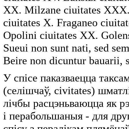
XX. Milzane ciuitates XXX. 
ciuitates X. Fraganeo ciuit
Opolini ciuitates XX. Golens
Sueui non sunt nati, sed sem
Beire non dicuntur bauarii, s
У спісе паказваецца такса
(селішчаў, civitates) шмат
лічбы расцэньваюцца як рэ
і перабольшаныя - для др
спісу з пералікам плямёна