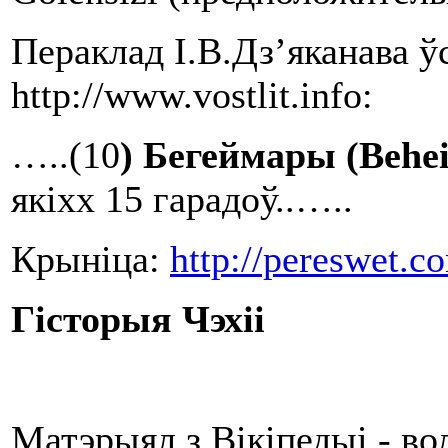
Пераклад І.В.Дз’яканава ў
http://www.vostlit.info:
…..(10
) Бегеймары (
Behe
якіхх 15 гарадоў..…..
Крыніца:
http://pereswet.c
Гісторыя Чэхіі
Матэрыял з Вікіпедыі - в