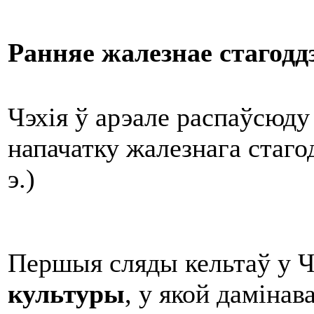
Ранняе жалезнае стагодд
Чэхія ў арэале распаўсюд
напачатку жалезнага стагод
э.)
Першыя сляды кельтаў у Ч
культуры
, у якой дамінав