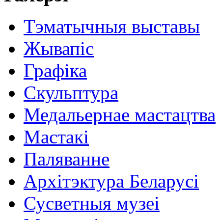
Тэматычныя выставы
Жывапіс
Графіка
Скульптура
Медальернае мастацтва
Мастакі
Паляванне
Архітэктура Беларусі
Сусветныя музеі