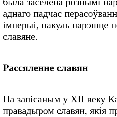
была заселена рознымі наро
аднаго падчас перасоўван
імперыі, пакуль нарэшце не
славяне.
Рассяленне славян
Па запісаным у XII веку 
правадыром славян, якія 