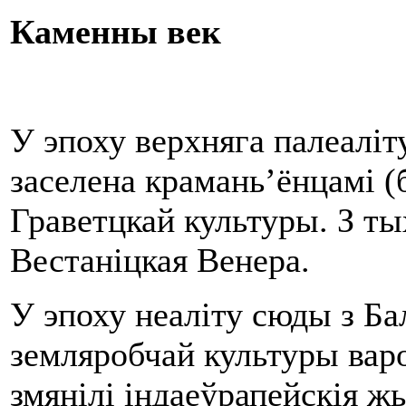
Каменны век
У эпоху верхняга палеаліт
заселена крамань’ёнцамі (
Граветцкай культуры. З ты
Вестаніцкая Венера.
У эпоху неаліту сюды з Б
земляробчай культуры варо
змянілі індаеўрапейскія 