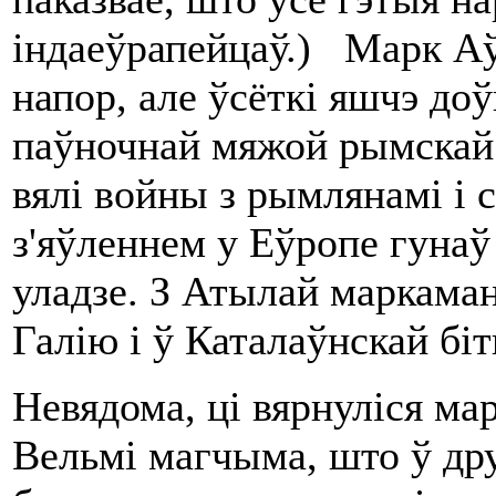
індаеўрапейцаў.) Марк Аў
напор, але ўсёткі яшчэ доў
паўночнай мяжой рымскай 
вялі войны з рымлянамі і с
з'яўленнем у Еўропе гунаў
уладзе. З Атылай маркаман
Галію і ў Каталаўнскай біт
Невядома, ці вярнуліся ма
Вельмі магчыма, што ў др