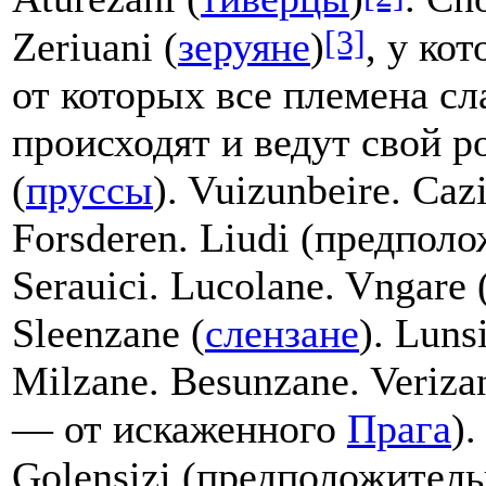
[3]
Zeriuani (
зеруяне
)
, у ко
от которых все племена сл
происходят и ведут свой род
(
пруссы
). Vuizunbeire. Cazi
Forsderen. Liudi (предпо
Serauici. Lucolane. Vngare 
Sleenzane (
слензане
). Lunsi
Milzane. Besunzane. Veriz
— от искаженного
Прага
).
Golensizi (предположите