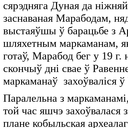
сярэдняга Дуная да ніжняй
заснаваная Марабодам, няд
выстаяўшы ў барацьбе з Ар
шляхетным маркаманам, як
готаў, Марабод бег у 19 г. 
скончыў дні свае ў Равенн
маркаманаў захоўваліся ў Ч
Паралельна з маркаманамі,
той час яшчэ захоўвалася 
плане кобыльская археалагі