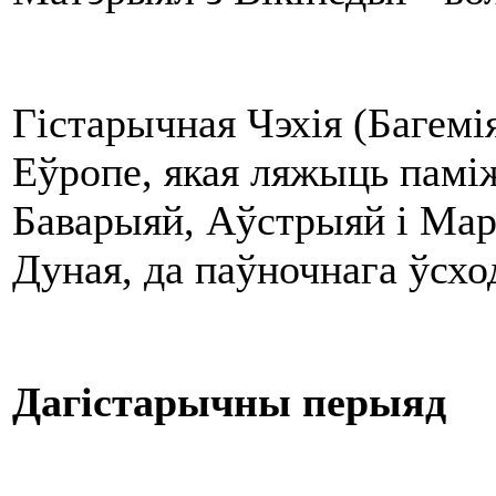
Гістарычная Чэхія (Багемія
Еўропе, якая ляжыць паміж
Баварыяй, Аўстрыяй і Мара
Дуная, да паўночнага ўсхо
Дагістарычны перыяд