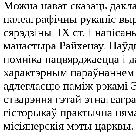
Можна нават сказаць дакл
палеаграфічны рукапіс вы
сярэдзіны IX ст. і напіса
манастыра Райхенау. Паўд
помніка пацвярджаецца і 
характэрным параўнаннем 
адлегласцю паміж рэкамі Э
стварэння гэтай этнагеагр
гісторыкаў практычна няма
місіянерскія мэты царквы.