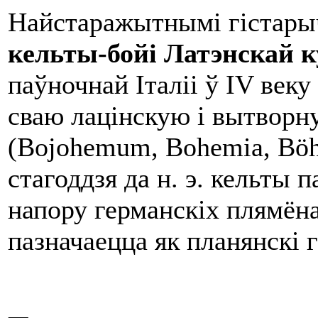
Найстаражытнымі гістарыч
кельты-бой
і
Лат
э
нск
а
й
к
паўночнай Італіі ў IV веку 
сваю лацінскую і вытворн
(Bojohemum, Bohemia, Böh
стагоддзя да н. э. кельты 
напору германскіх плямёна
пазначаецца як планянскі 