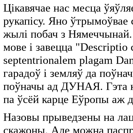
Цікавячае нас месца ўяўля
рукапісу. Яно ўтрымоўвае 
жылі побач з Нямеччынай.
мове і завецца "Descriptio 
septentrionalem plagam Dan
гарадоў і земляў да поўна
поўначы ад ДУНАЯ. Гэта 
па ўсёй карце Еўропы аж д
Назовы прыведзены на лаці
скажоны. Але можна пасп