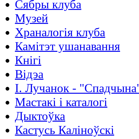
Сябры клуба
Музей
Храналогія клуба
Камітэт ушанавання
Кнігі
Відэа
І. Лучанок - "Спадчына
Мастакі i каталогi
Дыктоўка
Кастусь Каліноўскі