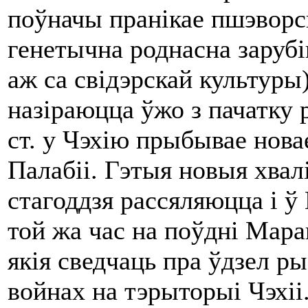
поўначы пранікае пшэворск
генетычна роднасна зарубі
аж са свідэрскай культуры)
назіраюцца ўжо з пачатку р
ст. у Чэхію прыбывае нова
Палабіі. Гэтыя новыя хвалі
стагоддзя рассяляюцца і ў 
той жа час на поўдні Мара
якія сведчаць пра ўдзел р
войнах на тэрыторыі Чэхіі.