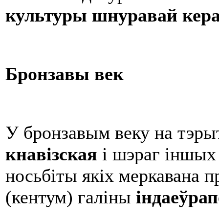
культуры шнуравай кера
Бронзавы век
У бронзавым веку на тэрыт
кнавізская
і шэраг іншых 
носьбіты якіх меркавана п
(кентум) галіны
індаеўрап