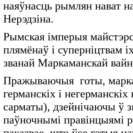
наяўнасць рымлян нават н
Нерэдзіна.
Рымская імперыя майстэрс
плямёнаў і суперніцтвам і
званай Маркаманскай вайн
Пражываючыя готы, марка
германскіх і негерманскіх 
сарматы), дзейнічаючы ў з
паўночнымі правінцыямі ры
паказвае, што ўсе гэтыя н