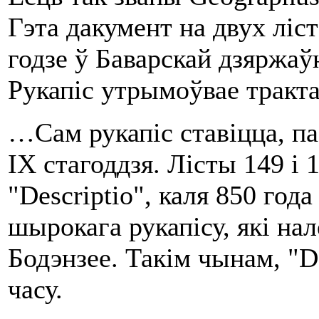
Гэта дакумент на двух ліс
годзе ў Баварскай дзяржаў
Рукапіс утрымоўвае тракт
…Сам рукапіс ставіцца, п
IX стагоддзя. Лісты 149 і
"Descriptio", каля 850 год
шырокага рукапісу, які на
Бодэнзее. Такім чынам, "De
часу.