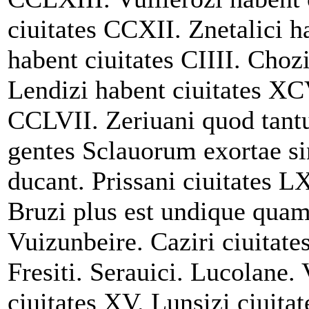
ciuitates CCXII. Znetalici h
habent ciuitates CIIII. Choz
Lendizi habent ciuitates XCV
CCLVII. Zeriuani quod tant
gentes Sclauorum exortae sin
ducant. Prissani ciuitates 
Bruzi plus est undique qua
Vuizunbeire. Caziri ciuitate
Fresiti. Serauici. Lucolane.
ciuitates XV. Lunsizi ciuita