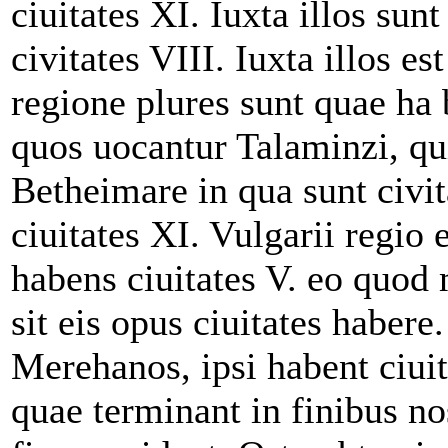
ciuitates XI. Iuxta illos sun
civitates VIII. Iuxta illos e
regione plures sunt quae ha b
quos uocantur Talaminzi, qui
Betheimare in qua sunt civi
ciuitates XI. Vulgarii regio
habens ciuitates V. eo quod 
sit eis opus ciuitates haber
Merehanos, ipsi habent ciui
quae terminant in finibus nos