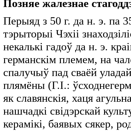
Позняе жалезнае стагодд
Перыяд з 50 г. да н. э. па 35
тэрыторыі Чэхіі знаходзіл
некалькі гадоў да н. э. кр
германскім племем, на чал
спалучыў пад сваёй уладай
плямёны (Г.І.: ўсходнегер
як славянскія, хаця агульна
нашчадкі свідэрскай куль
керамікі, баявых сякер, ро