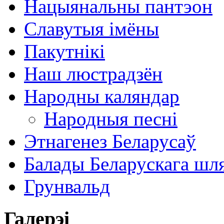
Нацыянальны пантэон
Славутыя імёны
Пакутнікі
Наш люстрадзён
Народны каляндар
Народныя песні
Этнагенез Беларусаў
Балады Беларускага шл
Грунвальд
Галерэі