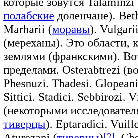
которые зовутся Talaminz
полабские
доленчане). Be
Marharii (
моравы
). Vulgarii
(мереханы). Это области, 
землями (франкскими). Вот
пределами. Osterabtrezi (
Phesnuzi. Thadesi. Glopeani
Sittici. Stadici. Sebbirozi. V
(некоторыми исследовател
тиверцы
). Eptaradici. Vuill
[2]
Aturezani (
тиверцы
)
. Ch