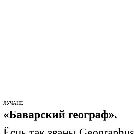
ЛУЧАНЕ
«Баварский географ».
Ёсць так званы Geographus