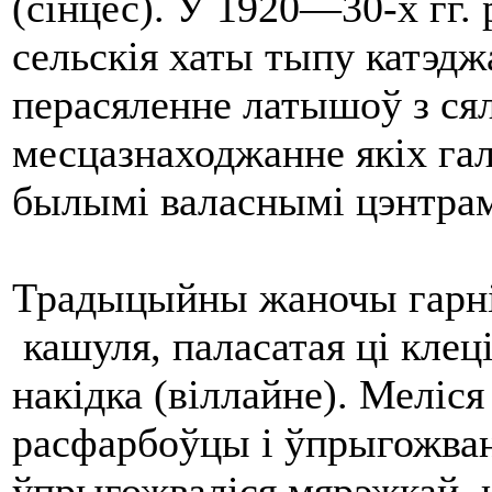
(сінцес). У 1920—30-х гг.
сельскія хаты тыпу катэджа
перасяленне латышоў з сял
месцазнаходжанне якіх га
былымі валаснымі цэнтрам
Традыцыйны жаночы гарні
кашуля, паласатая ці клец
накідка (віллайне). Меліся
расфарбоўцы і ўпрыгожван
ўпрыгожваліся мярэжкай, 