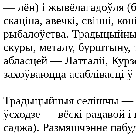
— лён) і жывёлагадоўля (б
скаціна, авечкі, свінні, к
рыбалоўства. Традыцыйны
скуры, металу, бурштыну,
абласцей — Латгаліі, Курзе
захоўваюцца асаблівасці ў
Традыцыйныя селішчы — ад
ўсходзе — вёскі радавой і 
саджа). Размяшчэнне пабу