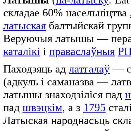
складае 60% насельніцтва
латыская
балтыйскай групы
Веруючыя латышы — пер
каталікі
і
праваслаўныя
РП
Паходзяць ад
латгалаў
— с
(адкуль і саманазва — лат
латышы знаходзіліся пад
н
пад
швэцкім
, а з
1795
стал
Латыская народнасьць скл