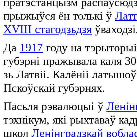
пратэстанцызм распаўсюдзі
прыжыўся ён толькі ў
Латг
XVIII стагодзьдзя
ўваходзі
Да
1917
году на тэрыторыі
губэрні пражывала каля 3
зь Латвіі. Калёніі латышоў
Пскоўскай губэрнях.
Пасьля рэвалюцыі ў
Ленін
тэхнікум, які рыхтаваў ка
школ
Ленінградзкай вобла