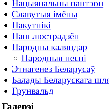
Нацыянальны пантэон
Славутыя імёны
Пакутнікі
Наш люстрадзён
Народны каляндар
Народныя песні
Этнагенез Беларусаў
Балады Беларускага шл
Грунвальд
Галерэі