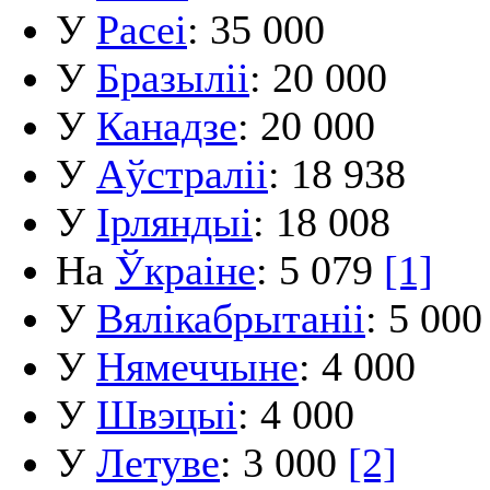
У
Расеі
: 35 000
У
Бразыліі
: 20 000
У
Канадзе
: 20 000
У
Аўстраліі
: 18 938
У
Ірляндыі
: 18 008
На
Ўкраіне
: 5 079
[1]
У
Вялікабрытаніі
: 5 000
У
Нямеччыне
: 4 000
У
Швэцыі
: 4 000
У
Летуве
: 3 000
[2]