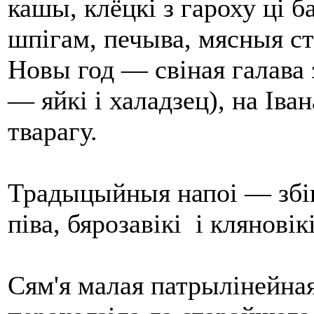
кашы, клёцкі з гароху ці б
шпігам, печыва, мясныя ст
Новы год — свіная галава з
— яйкі і халадзец), на Іва
тварагу.
Традыцыйныя напоі — збіц
піва, бярозавікі і кляновікі
Сям'я малая патрылінейна