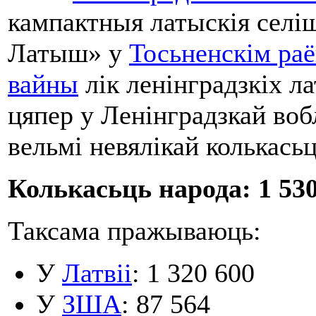
кампактныя латыскія селі
Латыш» у
Тосьненскім ра
вайны
лік ленінградзкіх л
цяпер у Ленінградзкай во
вельмі невялікай колькасьц
Колькасьць народа: 1 530
Таксама пражываюць:
У
Латвіі
: 1 320 600
У
ЗША
: 87 564