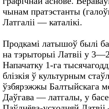
графічнай аснове. Верав
чынам пратэстанты (галоў
Латгаліі — каталікі.
Продкамі латышоў былі бал
на тэрыторыі Латвіі у 3—2
Напачатку 1-га тысячагод
блізкія ў культурным стаўл
ўзбярэжжы Балтыйскага м
Даўгава — латгалы, у басе
Паўднёва-усходняй Латвіі 