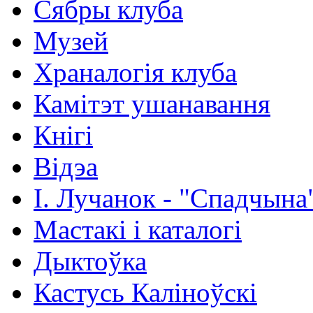
Сябры клуба
Музей
Храналогія клуба
Камітэт ушанавання
Кнігі
Відэа
І. Лучанок - "Спадчына
Мастакі i каталогi
Дыктоўка
Кастусь Каліноўскі