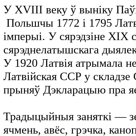
У XVIII веку ў выніку Паў
Польшчы 1772 і 1795 Латві
імперыі. У сярэдзіне XIX 
сярэднелатышскага дыялект
У 1920 Латвія атрымала 
Латвійская ССР у складзе
прыняў Дэкларацыю пра яе
Традыцыйныя заняткі — зе
ячмень, авёс, грэчка, каноп