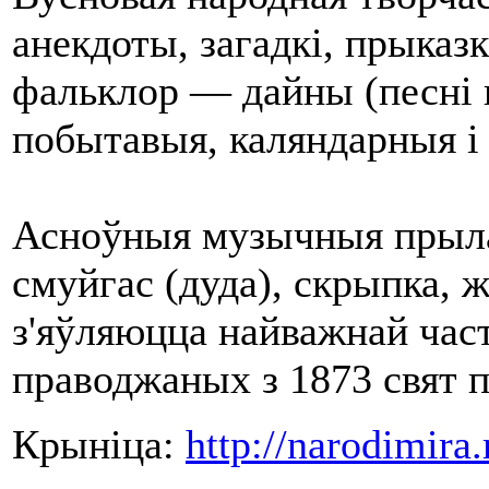
анекдоты, загадкі, прыказ
фальклор — дайны (песні
побытавыя, каляндарныя і 
Асноўныя музычныя прыла
смуйгас (дуда), скрыпка, 
з'яўляюцца найважнай част
праводжаных з 1873 свят п
Крыніца:
http://narodimira