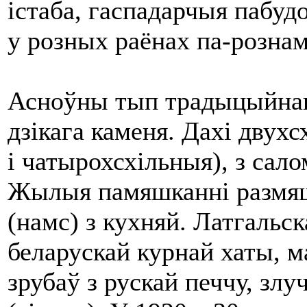
істаба, гаспадарчыя пабуд
у розных раёнах па-рознам
Асноўны тып традыцыйнаг
дзікага каменя. Дахі двух
і чатырохсхільныя), з сало
Жылыя памяшканні размяшч
(намс) з кухняй. Латгальска
беларускай курнай хаты, 
зрубаў з рускай печчу, зл