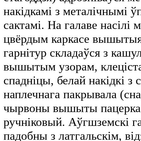
накідкамі з металічнымі ў
сактамі. На галаве насілі 
цвёрдым каркасе вышытыя 
гарнітур складаўся з кашу
вышытым узорам, клеціста
спадніцы, белай накідкі з 
наплечнага пакрывала (сн
чырвоны вышыты пацеркам
ручніковый. Аўгшземскі г
падобны з латгальскім, від