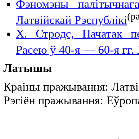
Фэномэны палітычнаг
(ра
Латвійскай Рэспублікі
Х. Стродс, Пачатак п
Расею ў 40-я — 60-я гг. 
Латышы
Краіны пражывання: Латві
Рэгіён пражывання: Еўроп