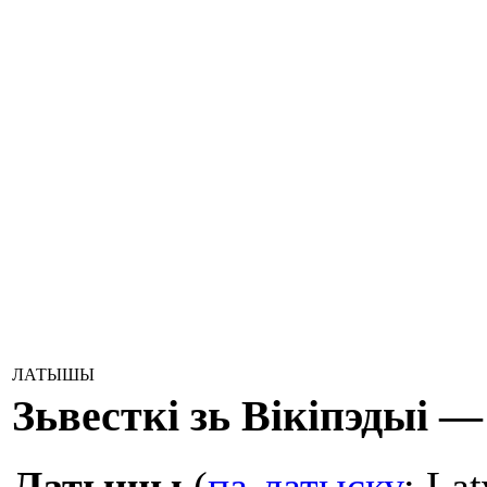
ЛАТЫШЫ
Зьвесткі зь Вікіпэдыі 
Латышы
(
па-латыску
: La