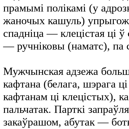
прамымі полікамі (у адро
жаночых кашуль) упрыгож
спадніца — клецістая ці ў
— ручніковы (наматс), па 
Мужчынская адзежа больш 
кафтана (белага, шэрага ці 
кафтанам ці клецістых), ка
пальчатак. Парткі запраўл
закаўрашом, абутак — боты