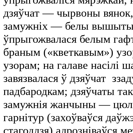
дзяўчат — чырвоны вянок
замужніх — белы вышыты к
ўпрыгожвалася белым гаф
браным («кветкавым») узо
узорам; на галаве насілі ш
завязвалася ў дзяўчат зза
падбародкам; дзяўчаты так
замужнія жанчыны — цюле
гарнітур (захоўваўся даўж
стагоддзя) адрозніваўся ме