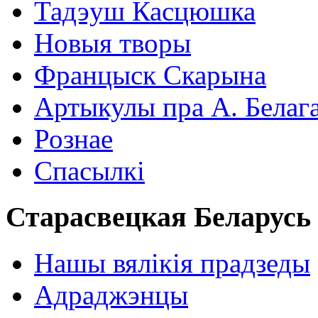
Тадэуш Касцюшка
Новыя творы
Францыск Скарына
Артыкулы пра А. Белаг
Рознае
Спасылкі
Старасвецкая Беларусь
Нашы вялікія прадзеды
Адраджэнцы