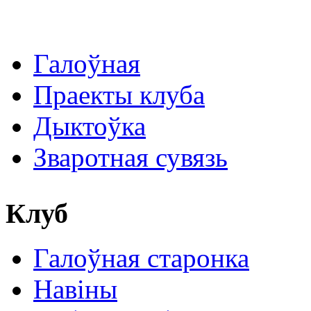
Галоўная
Праекты клуба
Дыктоўка
Зваротная сувязь
Клуб
Галоўная старонка
Навіны