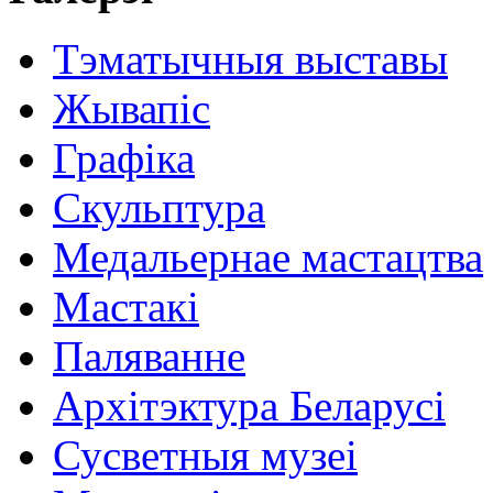
Тэматычныя выставы
Жывапіс
Графіка
Скульптура
Медальернае мастацтва
Мастакі
Паляванне
Архітэктура Беларусі
Сусветныя музеі