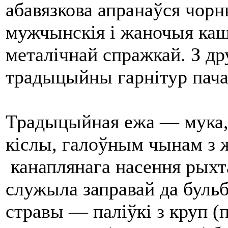
абавязкова апранаўся чор
мужчынскія і жаночыя кашу
металічнай спражкай. З др
традыцыйны гарнітур пача
Традыцыйная ежа — мука, 
кіслы, галоўным чынам з 
канаплянага насення рыхта
служыла заправай да буль
стравы — паліўкі з круп (п