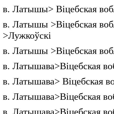
в. Латышы> Віцебская воб
в. Латышы >Віцебская во
>Лужкоўскі
в. Латышы >Віцебская воб
в. Латышава>Віцебская в
в. Латышава> Віцебская в
в. Латышава>Віцебская во
в. Латышава>Віцебская во