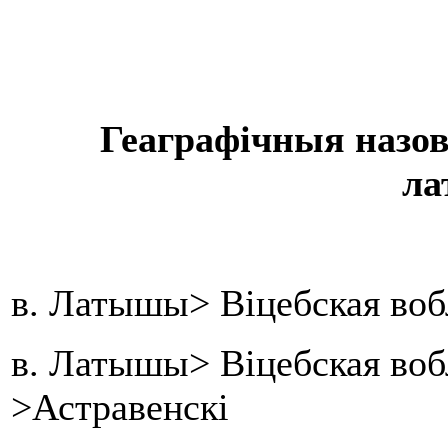
Геаграфічныя назов
ла
в. Латышы> Віцебская воб
в. Латышы> Віцебская воб
>Астравенскі