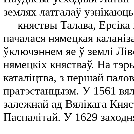
землях латгалаў узнікаюц
— княствы Талава, Ерсіка і
пачалася нямецкая каланіз
ўключэннем яе ў землі Лів
нямецкіх княстваў. На тэр
каталіцтва, з першай пал
пратэстанцызм. У 1561 вялі
залежнай ад Вялікага Княс
Паспалітай. У 1629 заход