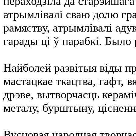
пераходзіла да старэйшага
атрымлівалі сваю долю гра
рамяству, атрымлівалі аду
гарады ці ў парабкі. Был
Найболей развітыя віды п
мастацкае ткацтва, гафт, в
дрэве, вытворчасць керам
металу, бурштыну, цісненн
Вусновая народная творчас