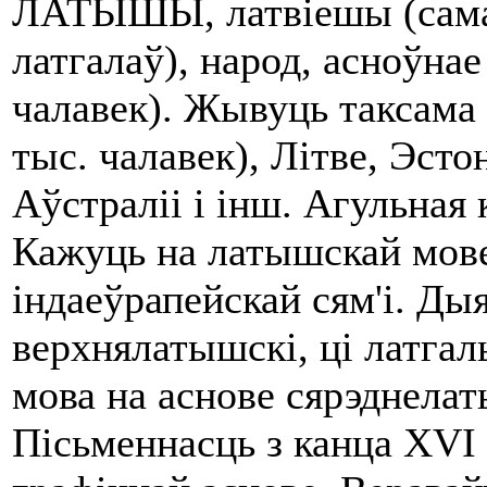
ЛАТЫШЫ, латвіешы (саман
латгалаў), народ, асноўнае
чалавек). Жывуць таксама 
тыс. чалавек), Літве, Эсто
Аўстраліі і інш. Агульная 
Кажуць на латышскай мов
індаеўрапейскай сям'і. Ды
верхнялатышскі, ці латгаль
мова на аснове сярэднелат
Пісьменнасць з канца XVI 