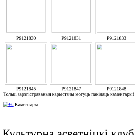
P9121830
P9121831
P9121833
P9121845
P9121847
P9121848
Толькі зарэгістраваныя карыстачы могуць пакідаць каментары!
Каментары
Культурна асветнiцкi клу