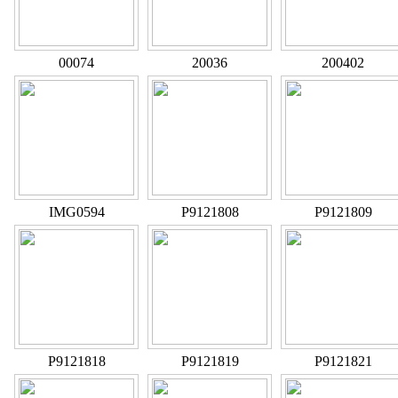
00074
20036
200402
IMG0594
P9121808
P9121809
P9121818
P9121819
P9121821