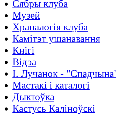
Сябры клуба
Музей
Храналогія клуба
Камітэт ушанавання
Кнігі
Відэа
І. Лучанок - "Спадчына
Мастакі i каталогi
Дыктоўка
Кастусь Каліноўскі