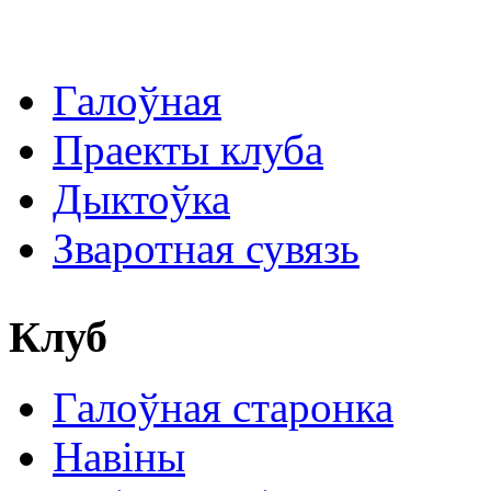
Галоўная
Праекты клуба
Дыктоўка
Зваротная сувязь
Клуб
Галоўная старонка
Навіны