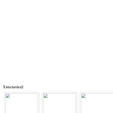
Хмызьнікаў