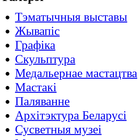
Тэматычныя выставы
Жывапіс
Графіка
Скульптура
Медальернае мастацтва
Мастакі
Паляванне
Архітэктура Беларусі
Сусветныя музеі