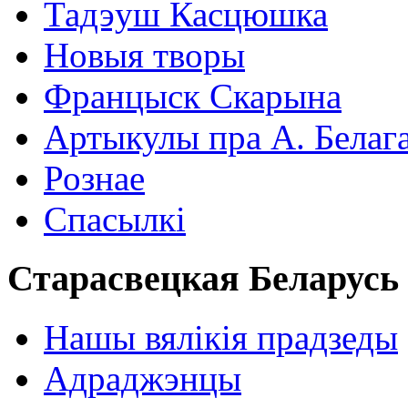
Тадэуш Касцюшка
Новыя творы
Францыск Скарына
Артыкулы пра А. Белаг
Рознае
Спасылкі
Старасвецкая Беларусь
Нашы вялікія прадзеды
Адраджэнцы