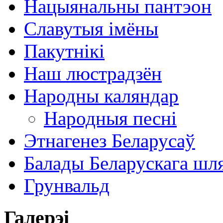
Нацыянальны пантэон
Славутыя імёны
Пакутнікі
Наш люстрадзён
Народны каляндар
Народныя песні
Этнагенез Беларусаў
Балады Беларускага шл
Грунвальд
Галерэі