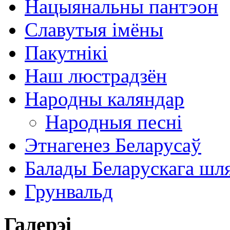
Нацыянальны пантэон
Славутыя імёны
Пакутнікі
Наш люстрадзён
Народны каляндар
Народныя песні
Этнагенез Беларусаў
Балады Беларускага шл
Грунвальд
Галерэі