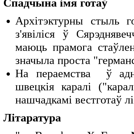
Спадчына імя г
отаў
Архітэктурны стыль г
з'явіліся ў Сярэдняве
маюць прамога стаўлен
значыла проста "германс
На пераемства ў адно
швецкія каралі ("карал
нашчадкамі вестготаў лі
Літаратура