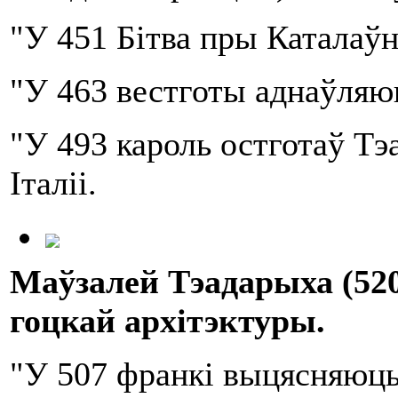
"У 451 Бітва пры Каталаўн
"У 463 вестготы аднаўляюц
"У 493 кароль остготаў Тэ
Італіі.
Маўзалей Т
эа
д
а
р
ы
ха
(52
гоцкай архітэктуры.
"У 507 франкі выцясняюць 