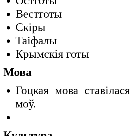
Остготы
Вестготы
Скіры
Таіфалы
Крымскія готы
Мова
Гоцкая мова ставілася
моў.
Культура