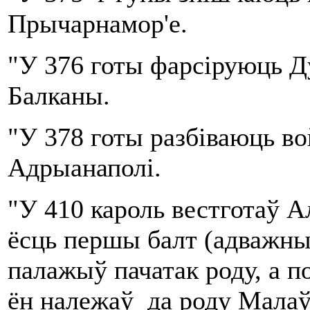
Прычарнамор'е.
"У 376 готы фарсіруюць Д
Балканы.
"У 378 готы разбіваюць в
Адрыанаполі.
"У 410 кароль вестготаў 
ёсць першы балт (адважны).
палажыў пачатак роду, а п
ён належаў да роду Малаў,