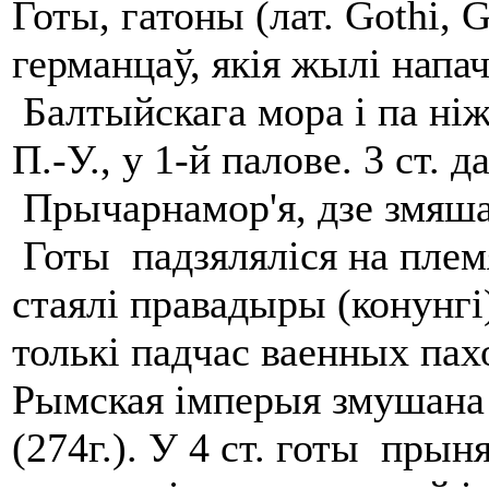
Готы, гатоны (лат. Gothi, 
германцаў, якія жылі напач
Балтыйскага мора і па ні
П.-У., у 1-й палове. 3 ст. 
Прычарнамор'я, дзе змяша
Готы падзяляліся на плем
стаялі правадыры (конунгі
толькі падчас ваенных пах
Рымская імперыя змушана 
(274г.). У 4 ст. готы прын