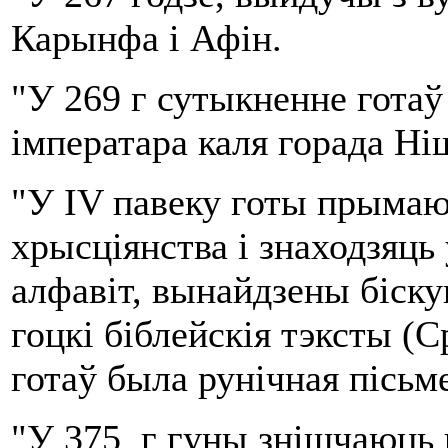
Карынфа і Афін.
"У 269 г сутыкненне гота
імператара каля горада Ніш
"У IV павеку готы прыма
хрысціянства і знаходзяць 
алфавіт, вынайдзены біску
гоцкі біблейскія тэксты (С
готаў была рунічная пісьм
"У 375 г гуны знішчаюць 