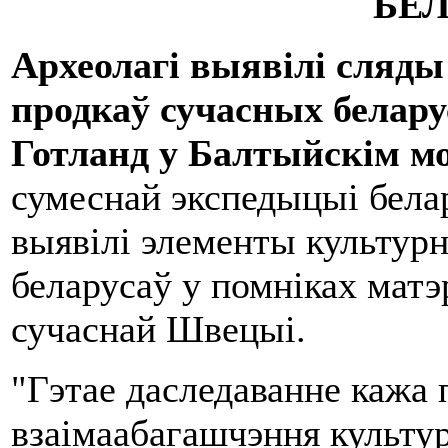
БЕ
Археолагі выявілі сля
продкаў сучасных белар
Готланд у Балтыйскім м
сумеснай экспедыцыі белар
выявілі элементы культур
беларусаў у помніках матэ
сучаснай Швецыі.
"Гэтае даследаванне кажа 
взаімаабагашчэння культур