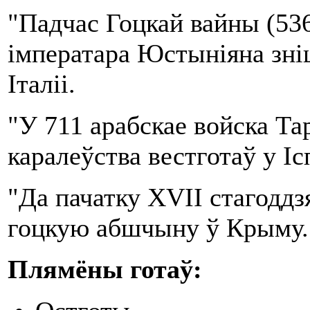
"Падчас Гоцкай вайны (536
імператара Юстыніяна зні
Італіі.
"У 711 арабскае войска Та
каралеўства вестготаў у Ісп
"Да пачатку XVII стагоддз
гоцкую абшчыну ў Крыму.
Плямёны г
отаў: