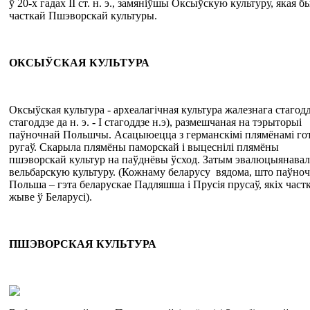
ў 20-х гадах II ст. н. э., замяніўшы Оксыўскую культуру, якая б
часткай Пшэворскай культуры.
О
КСЫ
Ў
СКАЯ
КУЛЬТУРА
Оксыўская культура - археалагічная культура жалезнага стагоддз
стагоддзе да н. э. - I стагоддзе н.э), размешчаная на тэрыторыі
паўночнай Польшчы. Асацыюецца з германскімі плямёнамі гот
ругаў. Скарыла плямёны паморскай і выцеснілі плямёны
пшэворскай культур на паўднёвы ўсход. Затым эвалюцыянавал
вельбарскую культуру. (Кожнаму беларусу вядома, што паўно
Польша – гэта беларускае Падляшша і Прусія прусаў, якіх част
жыве ў Беларусі).
ПШЭВОРСКАЯ
КУЛЬТУРА