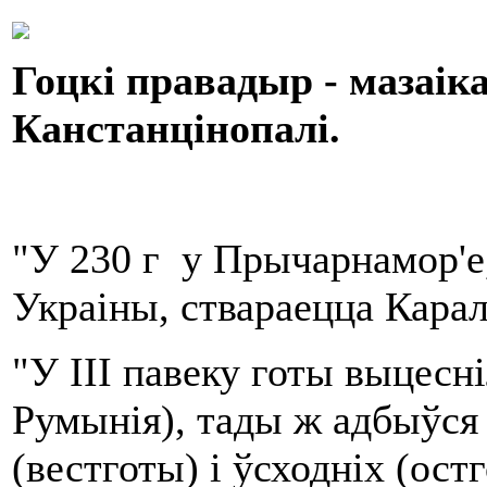
Гоцкі правадыр - мазаік
Канстанцінопалі.
"У 230 г у Прычарнамор'е
Украіны, ствараецца Карал
"У III павеку готы выцесн
Румынія), тады ж адбыўся 
(
вестготы) і ўсходніх (ост