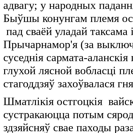
адвагу; у народных паданн
Быўшы конунгам племя ос
пад сваёй уладай таксама 
Прычарнамор'я (за выключ
суседнія сармата-аланскія 
глухой лясной вобласці пл
стагоддзяў захоўвалася гн
Шматлікія остгоцкія вайск
сустракаюцца потым сярод
здзяйсняў свае паходы раз