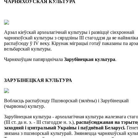
Ч
А
РНЯХО
Ў
СКАЯ
КУЛЬТУРА
Арэал кіеўскай археалагічнай культуры і развіццё сінхроннай
чарняхоўскай культуры з сярэдзіны III стагоддзя да яе найвялік
распаўсюду ў IV веку. Кірунак міграцыі готаў паказаны па арэ
вельбарскай культуры.
Чарняхоўцам папярэднічала
Зарубінецкая культура
.
ЗАРУБІНЕЦКАЯ КУЛЬТУРА
Вобласць распаўсюду Пшэворскай (зялёны) і Зарубінецкай
(чырвоны) культур.
Зарубінецкая культура - археалагічная культура жалезнага стаг
(III ст. да н. э. - III стагоддзе н. э.),
распаўсюджаная на тэрыто
заходняй і цэнтральнай Украіны і паўднёвай Беларусі.
Гене
звязана з пшэворскай культурай. Змяняецца чарняхоўскай куль