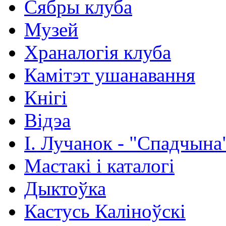
Сябры клуба
Музей
Храналогія клуба
Камітэт ушанавання
Кнігі
Відэа
І. Лучанок - "Спадчына
Мастакі i каталогi
Дыктоўка
Кастусь Каліноўскі