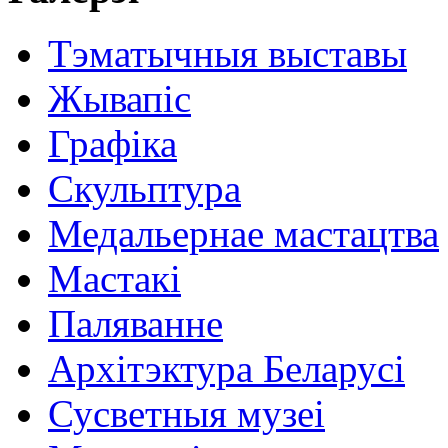
Тэматычныя выставы
Жывапіс
Графіка
Скульптура
Медальернае мастацтва
Мастакі
Паляванне
Архітэктура Беларусі
Сусветныя музеі