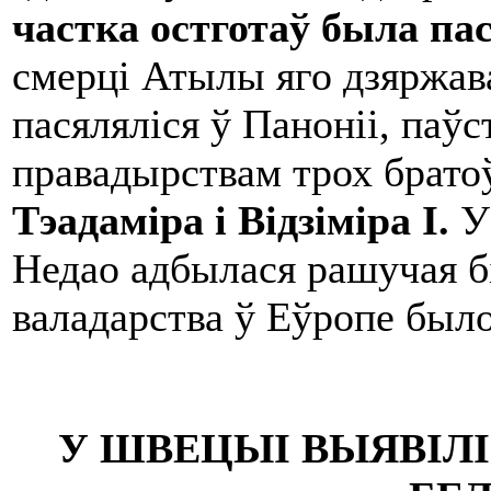
частка остготаў была пас
смерці Атылы яго дзяржава
пасяляліся ў Паноніі, паў
правадырствам трох брато
Т
эа
д
а
м
і
ра
і В
і
д
зі
м
і
ра
I.
У
Недао адбылася рашучая бі
валадарства ў Еўропе было
У ШВЕЦЫІ ВЫЯВІЛ