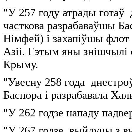
"У 257 году атрады готаў 
часткова разрабаваўшы Бас
Німфей) і захапіўшы флот 
Азіі. Гэтым яны знішчылі 
Крыму.
"Увесну 258 года днестро
Баспора і разрабавала Хал
"У 262 годзе нападу падве
"У 267 годзе, выйдучы з в