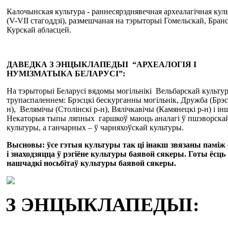
Калочынская культура - раннесярэднявечная археалагічная кул
(V-VII стагоддзі), размешчаная на тэрыторыі Гомельскай, Бран
Курскай абласцей.
ДАВЕДКА З ЭНЦЫКЛАПЕДЫІ “АРХЕАЛОГІЯ І
НУМІЗМАТЫКА БЕЛАРУСІ”:
На тэрыторыі Беларусі вядомы могільнікі Вельбарскай культур
трупаспаленнем: Брэсцкі бескурганны могільнік, Дружба (Брэс
н), Велямічы (Столінскі р-н), Вялічкавічы (Камянецкі р-н) і ін
Некаторыя тыпы ляпных гаршкоў маюць аналагі ў пшэворска
культуры, а ганчарных – ў чарняхоўскай культуры.
Высновы: ўсе гэтыя культуры так ці інакш звязаны паміж 
і знаходзяцца ў рэгіёне культуры баявой сякеры. Готы ёсць
нашчадкі носьбітаў культуры баявой сякеры.
З ЭНЦЫКЛАПЕДЫІ: