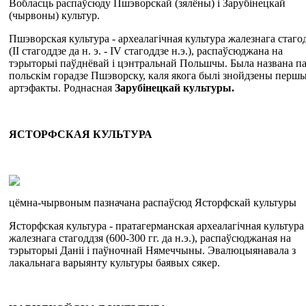
Вобласць распаўсюду Пшэворскай (зялёны) і Зарубінецкай
(чырвоны) культур.
Пшэворская культура - археалагічная культура жалезнага стаго
(II стагоддзе да н. э. - IV стагоддзе н.э.), распаўсюджана на
тэрыторыі паўднёвай і цэнтральнай Польшчы. Была названа п
польскім горадзе Пшэворску, каля якога былі знойдзены перш
артэфакты. Роднасная
Зарубінецкай культуры.
ЯСТОРФСКАЯ
КУЛЬТУРА
цёмна-чырвоным пазначана распаўсюд Ясторфскай культуры
Ясторфская культура - пратагерманская археалагічная культура
жалезнага стагоддзя (600-300 гг. да н.э.), распаўсюджаная на
тэрыторыі Даніі і паўночнай Нямеччыны. Эвалюцыянавала з
лакальнага варыянту культуры баявых сякер.