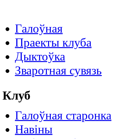
Галоўная
Праекты клуба
Дыктоўка
Зваротная сувязь
Клуб
Галоўная старонка
Навіны