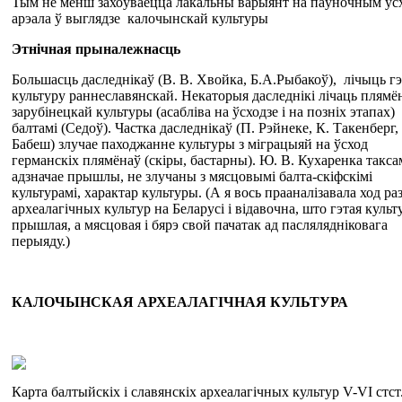
Тым не менш захоўваецца лакальны варыянт на паўночным ус
арэала ў выглядзе калочынскай культуры
Этнічная прыналежнасць
Большасць даследнікаў (В. В. Хвойка, Б.А.Рыбакоў), лічыць г
культуру раннеславянскай. Некаторыя даследнікі лічаць плям
зарубінецкай культуры (асабліва на ўсходзе і на позніх этапах)
балтамі (Седоў). Частка даследнікаў (П. Рэйнеке, К. Такенберг,
Бабеш) злучае паходжанне культуры з міграцыяй на ўсход
германскіх плямёнаў (скіры, бастарны). Ю. В. Кухаренка такса
адзначае прышлы, не злучаны з мясцовымі балта-скіфскімі
культурамі, характар культуры. (А я вось прааналізавала ход ра
археалагічных культур на Беларусі і відавочна, што гэтая культ
прышлая, а мясцовая і бярэ свой пачатак ад паслялядніковага
перыяду.)
К
А
ЛОЧ
Ы
НСКАЯ
АРХЕАЛАГІЧНАЯ КУЛЬТУРА
Карта балтыйскіх і славянскіх археалагічных культур V-VI стст