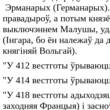
Эрманарых (Германарых).
правадыроў, а потым князё
выключэннем Малушы, удав
(Інгара, бо ён належаў да
княгіняй Вольгай).
"У 412 вестготы ўрываюцц
"У 414 вестготы ўрываюцц
"У 418 вестготы адыходзяц
заходняя Францыя) і засно