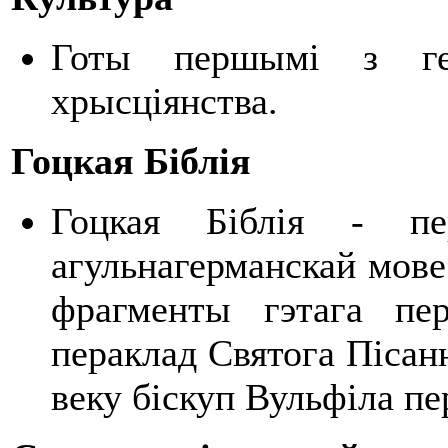
Готы першымі з гер
хрысціянства.
Гоцкая Біблія
Гоцкая Біблія - п
агульнагерманскай мове
фрагменты гэтага пе
пераклад Святога Пісан
веку біскуп Вульфіла пе