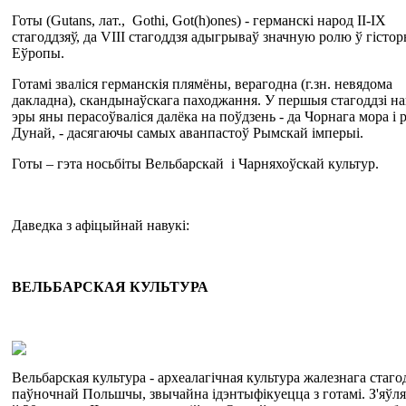
Готы (Gutans, лат., Gothi, Got(h)ones) - германскі народ II-IX
стагоддзяў, да VIII стагоддзя адыгрываў значную ролю ў гістор
Еўропы.
Готамі зваліся германскія плямёны, верагодна (г.зн. невядома
дакладна), скандынаўскага паходжання. У першыя стагоддзі н
эры яны перасоўваліся далёка на поўдзень - да Чорнага мора і 
Дунай, - дасягаючы самых аванпастоў Рымскай імперыі.
Готы – гэта носьбіты Вельбарскай і Чарняхоўскай культур.
Даведка з афіцыйнай навукі:
ВЕЛЬБАРСКАЯ
КУЛЬТУРА
Вельбарская культура - археалагічная культура жалезнага стаго
паўночнай Польшчы, звычайна ідэнтыфікуецца з готамі. З'яўл