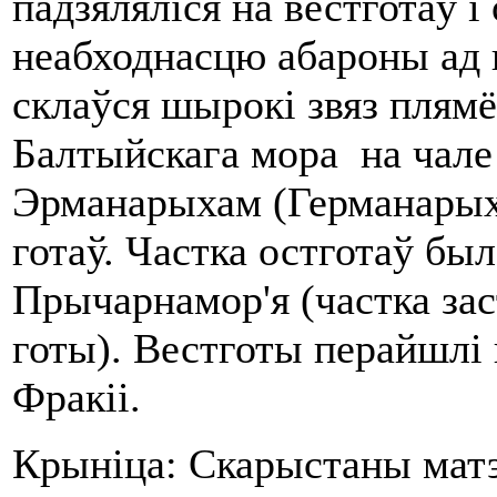
падзяляліся на вестготаў і о
неабходнасцю абароны ад гу
склаўся шырокі звяз плямё
Балтыйскага мора на чале 
Эрманарыхам (Германарыхы
готаў. Частка остготаў бы
Прычарнамор'я (частка зас
готы). Вестготы перайшлі 
Фракіі.
Крыніца: Скарыстаны мат