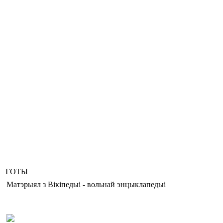
ГОТЫ
Матэрыял з Вікіпедыі - вольнай энцыклапедыі