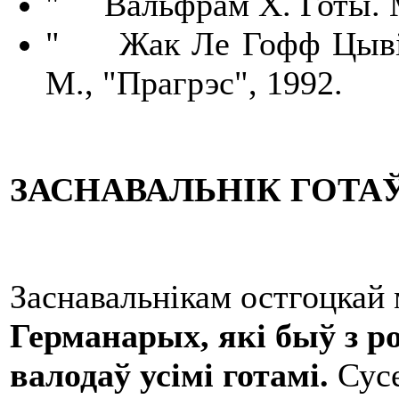
" Вальфрам Х. Готы. М
" Жак Ле Гофф Цывілі
М., "Прагрэс", 1992.
ЗАСНАВАЛЬНІК ГОТАЎ
Заснавальнікам остгоцкай 
Германар
ы
х
, які
быў
з р
валодаў усімі готамі.
Сус