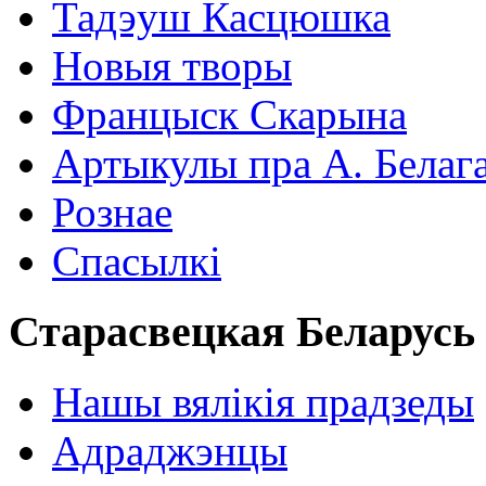
Тадэуш Касцюшка
Новыя творы
Францыск Скарына
Артыкулы пра А. Белаг
Рознае
Спасылкі
Старасвецкая Беларусь
Нашы вялікія прадзеды
Адраджэнцы