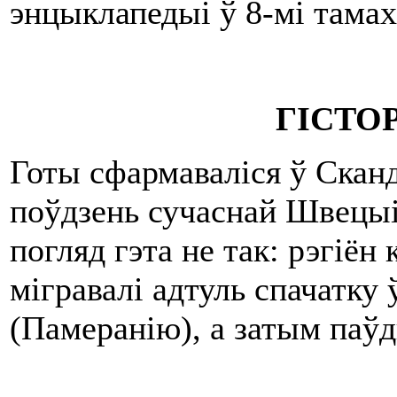
энцыклапедыі ў 8-мі тамах,
ГІСТО
Готы сфармаваліся ў Сканд
поўдзень сучаснай Швецыі
погляд гэта не так: рэгіён
мігравалі адтуль спачатк
(Памеранію), а затым паўд