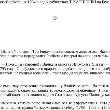
адзей паўстання 1794 г. пад кіраўніцтвам Т. КАСЦЮШКІ на Бела
 і багатай гісторыі. Трагічным і вызначальным адначасова. Выз
сільна ласкава перадаваліся Расійскай імперыі на «вечныя часы».
 — Польшчы (Кароны) і Вялікага княства Літоўскага (Літвы) —
793 года. Спраўджвалася прарочае прадбачанне аднаго з каралёў
залатой шляхецкай вольнасці» прывядзе да згубнага іншаземнаг
ызначаў тагачаснае становішча і ў Вялікім княстве. Да таго ж
язладдзя цалкам адпавядае іх захопніцкім памкненням. І яны п
алітай падчас панавання караля Станіслава Аўгуста Панятоўскаг
амічнага крызісу было немагчыма без яе рэфармавання. Гэта д
яднацца падчас працы Чатырохгадовага сейму (1788—1792 гг.) і 