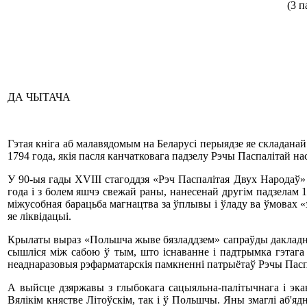
(3 п
ДА ЧЫТАЧА
Гэтая кніга аб малавядомым на Беларусі перыядзе яе складанай
1794 года, якія пасля канчатковага падзелу Рэчы Паспалітай на
У 90-ыя гады XVІІІ стагоддзя «Рэч Паспалітая Двух Народаў»
года і з болем яшчэ свежай раны, нанесенай другім падзелам 1
міжусобная барацьба магнацтва за ўплывы і ўладу ва ўмовах «
яе ліквідацыі.
Крылаты выраз «Польшча жыве бязладдзем» сапраўды дакладна в
сышліся між сабою ў тым, што існаванне і падтрымка гэтага б
неаднаразовыя рэфарматарскія памкненні патрыётаў Рэчы Пасп
А выйсце дзяржавы з глыбокага сацыяльна-палітычнага і экан
Вялікім княстве Літоўскім, так і ў Польшчы. Яны змаглі аб'