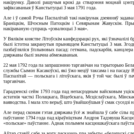
накірунку. Даволі рашучыя крокі да стварэння моцнай цэнт
зафіксаваныя ў Канстытуцыі 3 мая 1791 года.
Але і ў самой Рэчы Паспалітай такі накірунак дзеянняў задав
Браніцкім, Шчэсным Патоцкім і Севярынам Жавускім. Пры
накіраваную супраць «рэвалюцыі 3 мая».
У Вялікім княстве Літоўскім канфедэрацкі рух, які ўзначалілі б
былі істотна закранутыя прыняццем Канстытуцыі 3 мая. Згодн
пазбаўляліся ўплывовых пасад: гетмана, падскарбія, канцлер
дзяржавы былі значна абмежаваныя.
22 мая 1792 года па запрашэнню таргавічан на тэрыторыю Белар
службы Сымон Касакоўскі, які ўжо меціў таксама і на пасаду
Паспалітай — польскага і літоўскага, якія ў той час былі ў 
таргавічан.
Гарадзенскі сейм 1793 года пад непасрэдным вайсковым уціск
астатнія часткі Полацкага, Віцебскага, Мсціслаўскага, Мінск
ваяводства. І мала хто верыў, што ўвайшоўшыя ў смак суседзі н
Але перад сконам гэтая дзяржава ўсё ж знайшла ў сабе сілы 
паўстанне 1794 года пад кіраўніцтвам Андрэя Тадэвуша Касцюш
«польскае» паўстанне. Аднак полымем касцюшкаўскага паўстання
Аўтар ставіў сабе за мэту расказаць пра забыты «беларускі сл