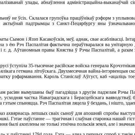
ралізаванай улады, абнаўлення адміністрацыйна-выканаўчай с
альняў не ўсіх. Склалася групоўка праціўнікаў рэформ з уплыво
 актыўнай падтрымцы з Санкт-Пецярбургу яны ўзначальваюц
раты Сымон і Язэп Касакоўскія, меў, аднак, свае асаблівасці. Ін
а з ёю Рэч Паспалітая фактычна пераўтваралася ва унітарную 
а і г. д. Аўтаномныя правы Княства ў Рэчы Паспалітай, а раза
усі ўступіла 35-тысячнае расійскае войска генерала Крэчэтнікав
 Вялікага гетмана літоўскага. Двухмесячная вайна-інтэрвенцыя
пачатку рэфармавання. Кароль Станіслаў Аўгуст, каб «ацаліць 
ам расіян вымушаны быў пагадзіцца з другім падзелам Рэчы Пас
ае, усходняя частка Наваградскага і Берасцейскага ваяводстваў,
а гэтым спыняцца. Рэч Паспалітая ляцела ў бездань, і нішто, здае
праз ахвярнасць лепшых сваіх сыноў для апошняй спробы выступі
кі. Гэтае паўстанне — трагічная і слаўная старонка нашай гісто
 былі ахоплены не толькі этнічна польскія землі, але і значная 
ед» у паўстанні 1794 года. Гэта — адна з першых спроб у такім н