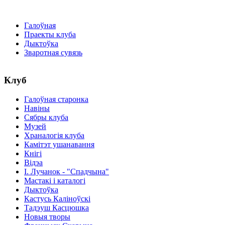
Галоўная
Праекты клуба
Дыктоўка
Зваротная сувязь
Клуб
Галоўная старонка
Навіны
Сябры клуба
Музей
Храналогія клуба
Камітэт ушанавання
Кнігі
Відэа
І. Лучанок - "Спадчына"
Мастакі i каталогi
Дыктоўка
Кастусь Каліноўскі
Тадэуш Касцюшка
Новыя творы