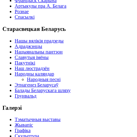
Францыск Скарына
Артыкулы пра А. Белага
Рознае
Спасылкі
Старасвецкая Беларусь
Нашы вялікія прадзеды
Адраджэнцы
Нацыянальны пантэон
Славутыя імёны
Пакутнікі
Наш люстрадзён
Народны каляндар
Народныя песні
Этнагенез Беларусаў
Балады Беларускага шляху
Грунвальд
Галерэі
Тэматычныя выставы
Жывапіс
Графіка
Скульптура