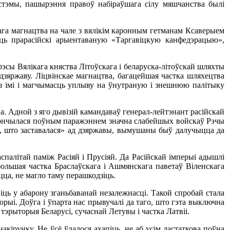
істэмы, пашырэння правоў набіраўшага сілу мяшчанства былі
вага магнацтва на чале з вялікім каронным гетманам Ксаверыем
ь прарасійскі арыентаваную «Таргавіцкую канфедэрацыю»,
тарэсы Вялікага княства Літоўскага і беларуска-літоўскай шляхты
дзяржаву. Ліцвінскае магнацтва, багацейшая частка шляхецтва
м з імі і магчымасць уплыву на ўнутраную і знешнюю палітыку
а. Адной з яго дывізій камандаваў генерал-лейтэнант расійскай
 скончылася поўным паражэннем значна слабейшых войскаў Рэчы
тое, што заставалася» ад дзяржавы, вымушаны быў далучыцца да
палітай паміж Расіяй і Прусіяй. Да Расійскай імперыі адышлі
 большая частка Браслаўскага і Ашмянскага паветаў Віленскага
цца, не магло таму перашкодзіць.
ць у абарону зганьбаванай незалежнасці. Такой спробай стала
рыі. Доўга і ўпарта нас прывучалі да таго, што гэта выключна
тэрыторыя Беларусі, сучаснай Летувы і частка Латвіі.
акірунку. Не ўсё ўдалося ахапіць, не аб усім дастаткова поўна