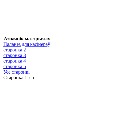
Азначнік матэрыялу
Паланез для касінераў
старонка 2
старонка 3
старонка 4
старонка 5
Усе старонкі
Старонка 1 з 5