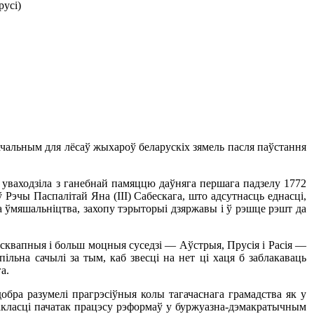
русі)
начальным для лёсаў жыхароў беларускіх зямель пасля паўстання
 уваходзіла з ганебнай памяццю даўняга першага падзелу 1772
 Рэчы Паспалітай Яна (ІІІ) Сабескага, што адсутнасць еднасці,
а ўмяшальніцтва, захопу тэрыторыі дзяржавы і ў рэшце рэшт да
 сквапныя і больш моцныя суседзі — Аўстрыя, Прусія і Расія —
ільна сачылі за тым, каб звесці на нет ці хаця б заблакаваць
а.
обра разумелі прагрэсіўныя колы тагачаснага грамадства як у
пакласці пачатак працэсу рэформаў у буржуазна-дэмакратычным