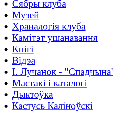
Сябры клуба
Музей
Храналогія клуба
Камітэт ушанавання
Кнігі
Відэа
І. Лучанок - "Спадчына
Мастакі i каталогi
Дыктоўка
Кастусь Каліноўскі