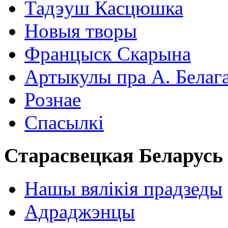
Тадэуш Касцюшка
Новыя творы
Францыск Скарына
Артыкулы пра А. Белаг
Рознае
Спасылкі
Старасвецкая Беларусь
Нашы вялікія прадзеды
Адраджэнцы