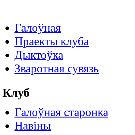
Галоўная
Праекты клуба
Дыктоўка
Зваротная сувязь
Клуб
Галоўная старонка
Навіны