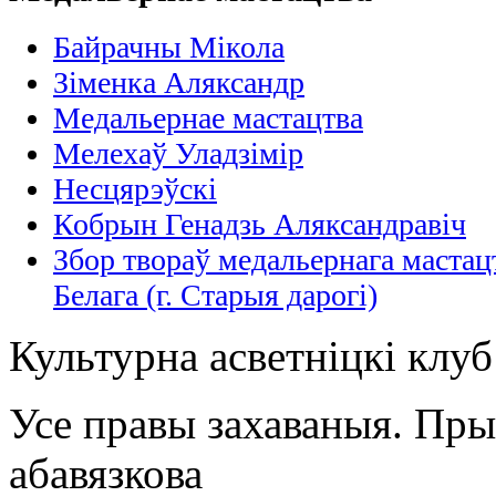
Байрачны Мікола
Зіменка Аляксандр
Медальернае мастацтва
Мелехаў Уладзімір
Несцярэўскі
Кобрын Генадзь Аляксандравіч
Збор твораў медальернага мастац
Белага (г. Старыя дарогi)
Культурна асветнiцкi клу
Усе правы захаваныя. Пр
абавязкова