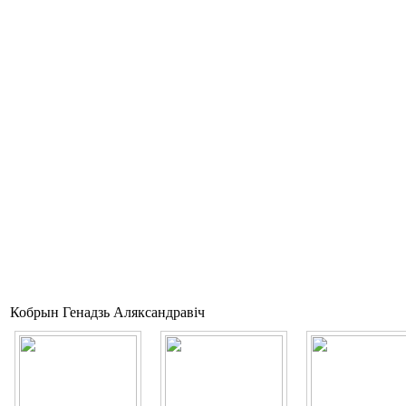
Кобрын Генадзь Аляксандравіч