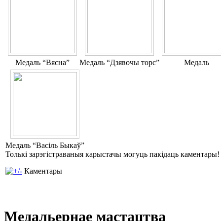
Медаль “Вясна”
Медаль “Дзявочы торс”
Медаль
Медаль “Васіль Быкаў”
Толькі зарэгістраваныя карыстачы могуць пакідаць каментары!
Каментары
Медальернае мастацтва