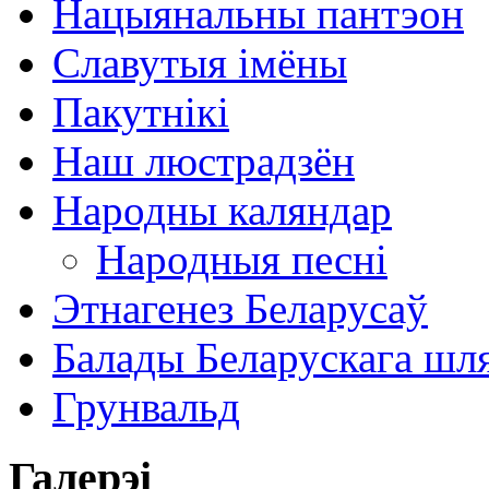
Нацыянальны пантэон
Славутыя імёны
Пакутнікі
Наш люстрадзён
Народны каляндар
Народныя песні
Этнагенез Беларусаў
Балады Беларускага шл
Грунвальд
Галерэі