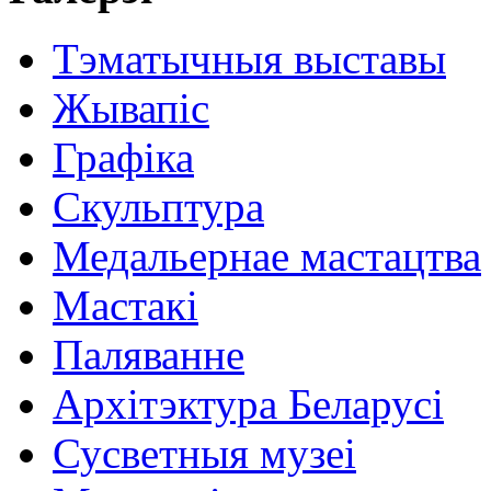
Тэматычныя выставы
Жывапіс
Графіка
Скульптура
Медальернае мастацтва
Мастакі
Паляванне
Архітэктура Беларусі
Сусветныя музеі