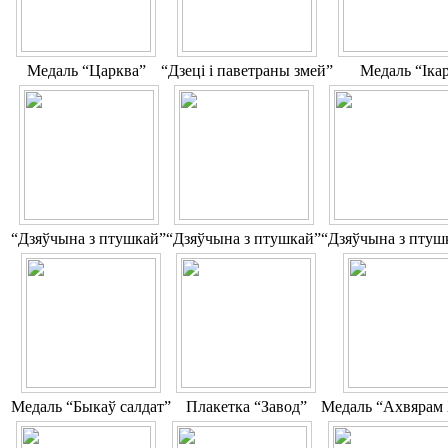
Медаль “Царква”
“Дзеці і паветраны змей”
Медаль “Іка
“Дзяўчына з птушкай”
“Дзяўчына з птушкай”
“Дзяўчына з птуш
Медаль “Быкаў салдат”
Плакетка “Завод”
Медаль “Ахвярам