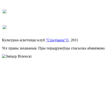
Культурна асветнiцкi клуб
"Спадчына"©
. 2011
Усе правы захаваныя. Пры перадрукоўцы спасылка абавязкова