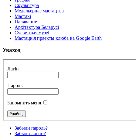
Скульптура
Медальернае мастацтва
Мастакі
Паляванне
Архітэктура Беларусі
Сусветныя музеі
Мастацкія праекты клюба на Google Earth
Уваход
Лагін
Пароль
Запомнить меня
Забыли пароль?
Забыли логин?