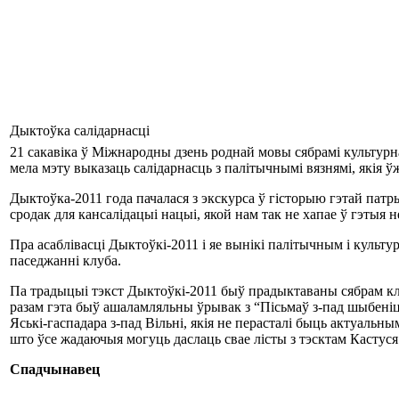
Дыктоўка салідарнасці
21 сакавіка ў Міжнародны дзень роднай мовы сябрамі культур
мела мэту выказаць салідарнасць з палітычнымі вязнямі, якія ў
Дыктоўка-2011 года пачалася з экскурса ў гісторыю гэтай патр
сродак для кансалідацыі нацыі, якой нам так не хапае ў гэты
Пра асаблівасці Дыктоўкі-2011 і яе вынікі палітычным і культу
паседжанні клуба.
Па традыцыі тэкст Дыктоўкі-2011 быў прадыктаваны сябрам кл
разам гэта быў ашаламляльны ўрывак з “Пісьмаў з-пад шыбеніц
Яські-гаспадара з-пад Вільні, якія не перасталі быць актуаль
што ўсе жадаючыя могуць даслаць свае лісты з тэсктам Кастуся
Спадчынавец