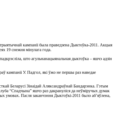
атрыятычнай кампаніі была праведзена Дыктоўка-2011. Акцыя
еях 19 снежня мінулага года.
 падкрэсліла, што агульнанацыянальная дыктоўка – яшчэ адзін
раў кампаніі У. Падгол, які ўжо не першы раз наведае
ткай Беларусі Зiнаiдай Аляксандраўнай Бандарэнка. Гэтым
клуба “Спадчына” яшчэ раз дакрануліся да неўміручых думак
ных умовах. Пасля заканчэння Дыктоўкі-2011 было аб’яўлена,