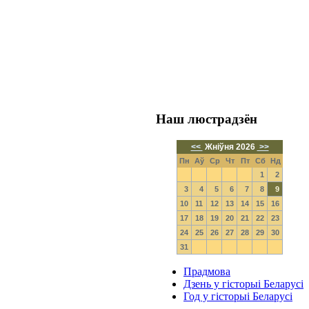
Наш люстрадзён
<<
Жніўня 2026
>>
Пн
Аў
Ср
Чт
Пт
Сб
Нд
1
2
3
4
5
6
7
8
9
10
11
12
13
14
15
16
17
18
19
20
21
22
23
24
25
26
27
28
29
30
31
Прадмова
Дзень у гiсторыi Беларусі
Год у гісторыі Беларусі