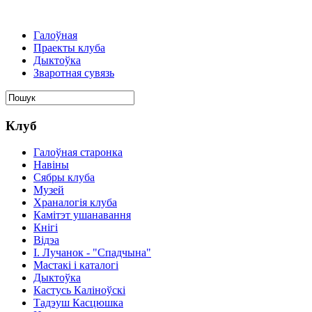
Галоўная
Праекты клуба
Дыктоўка
Зваротная сувязь
Клуб
Галоўная старонка
Навіны
Сябры клуба
Музей
Храналогія клуба
Камітэт ушанавання
Кнігі
Відэа
І. Лучанок - "Спадчына"
Мастакі i каталогi
Дыктоўка
Кастусь Каліноўскі
Тадэуш Касцюшка