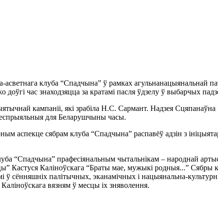
на-асветнага клуба “Спадчына” ў рамках агульнанацыянальнай п
жо доўгі час знаходзяцца за кратамі пасля ўдзелу ў выбарчых падз
ыятычнай кампаніі, які зрабіла Н.С. Сармант. Надзея Сцяпанаўна
я неспрыяльныя для Беларушчыны часы.
рным аспекце сябрам клуба “Спадчына” распавёў адзін з ініцыята
уба “Спадчына” прафесіянальным чытальнікам – народнай артыс
ы” Кастуся Каліноўскага “Браты мае, мужыкі родныя...” Сябры 
нымі ў сённяшніх палітычных, эканамічных і нацыянальна-культур
 Каліноўскага вязням ў месцы іх зняволення.