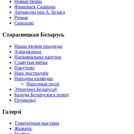
Новыя творы
Францыск Скарына
Артыкулы пра А. Белага
Рознае
Спасылкі
Старасвецкая Беларусь
Нашы вялікія прадзеды
Адраджэнцы
Нацыянальны пантэон
Славутыя імёны
Пакутнікі
Наш люстрадзён
Народны каляндар
Народныя песні
Этнагенез Беларусаў
Балады Беларускага шляху
Грунвальд
Галерэі
Тэматычныя выставы
Жывапіс
Графіка